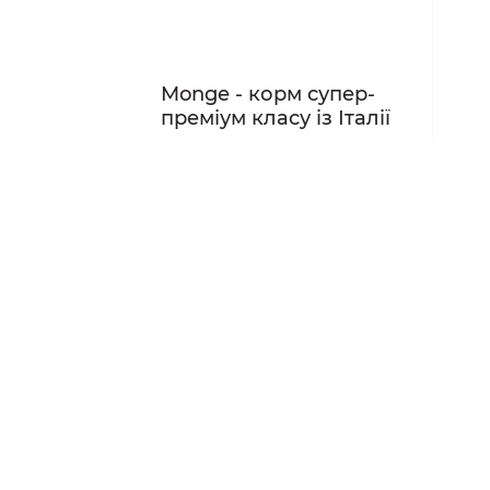
Monge - корм супер-
преміум класу із Італії
Від 190 грн
Дивитись усі
Різноманітність смаків
сухих та вологих
кормів від бренду