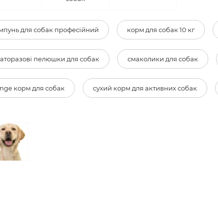
пунь для собак професійний
корм для собак 10 кг
аторазові пелюшки для собак
смаколики для собак
ge корм для собак
сухий корм для активних собак