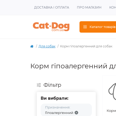
ДОСТАВКА І ОПЛАТА
ПРО МАГАЗИН
КОН
Каталог товарів
Для собак
Корм гіпоалергенний для собак
Корм гіпоалергенний д
Фiльтр
Ви вибрали:
Призначення:
Корм
Гіпоалергенний