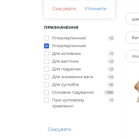
Скасувати
Уточнити
шам
ПРИЗНАЧЕННЯ
баг
Гіпоалергенний
+2
Гіпоалергенний
Для активних
+1
mon
Для вагітних
+2
Для годуючих
+2
Для зниження ваги
+4
Для суглобів
+6
Основне годування
+188
При чутливому
+1
травленні
Скасувати