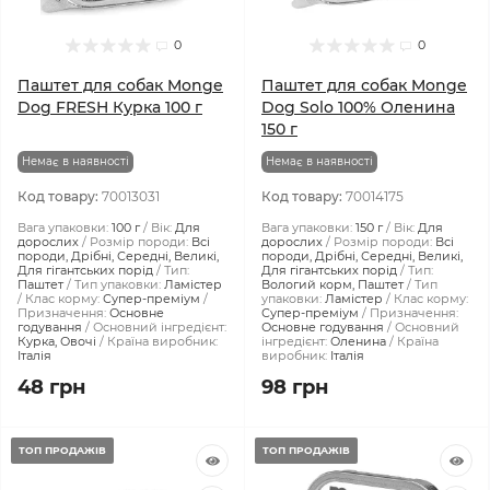
0
0
Паштет для собак Monge
Паштет для собак Monge
Dog FRESH Курка 100 г
Dog Solo 100% Оленина
150 г
Немає в наявності
Немає в наявності
Код товару:
70013031
Код товару:
70014175
Вага упаковки:
100 г
Вік:
Для
Вага упаковки:
150 г
Вік:
Для
дорослих
Розмір породи:
Всі
дорослих
Розмір породи:
Всі
породи, Дрібні, Середні, Великі,
породи, Дрібні, Середні, Великі,
Для гігантських порід
Тип:
Для гігантських порід
Тип:
Паштет
Тип упаковки:
Ламістер
Вологий корм, Паштет
Тип
Клас корму:
Супер-преміум
упаковки:
Ламістер
Клас корму:
Призначення:
Основне
Супер-преміум
Призначення:
годування
Основний інгредієнт:
Основне годування
Основний
Курка, Овочі
Країна виробник:
інгредієнт:
Оленина
Країна
Італія
виробник:
Італія
48 грн
98 грн
ТОП ПРОДАЖІВ
ТОП ПРОДАЖІВ