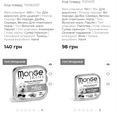
Код товару:
70014151
Код товару:
70082037
Вага упаковки:
150 г
Вік:
Для
Вага упаковки:
400 г
Вік:
Для
дорослих
Розмір породи:
Всі
дорослих, Для цуценят
Розмір
породи, Дрібні, Середні, Великі,
породи:
Всі породи, Дрібні,
Для гігантських порід
Тип:
Середні, Великі, Для гігантських
Вологий корм, Паштет
Тип
порід
Тип:
Вологий корм,
упаковки:
Ламістер
Клас корму:
Паштет
Тип упаковки:
Консерви
Супер-преміум
Призначення:
Клас корму:
Супер-преміум
Основне годування
Основний
Основний інгредієнт:
Тунець
інгредієнт:
Ягня
Країна
Країна виробник:
Італія
виробник:
Італія
140 грн
98 грн
ТОП ПРОДАЖІВ
ТОП ПРОДАЖІВ
0
0