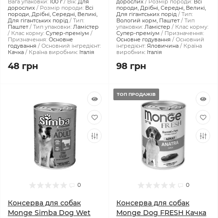
Вага упаковки:
100 г
Вік:
Для
дорослих
Розмір породи:
Всі
дорослих
Розмір породи:
Всі
породи, Дрібні, Середні, Великі,
породи, Дрібні, Середні, Великі,
Для гігантських порід
Тип:
Для гігантських порід
Тип:
Вологий корм, Паштет
Тип
Паштет
Тип упаковки:
Ламістер
упаковки:
Ламістер
Клас корму:
Клас корму:
Супер-преміум
Супер-преміум
Призначення:
Призначення:
Основне
Основне годування
Основний
годування
Основний інгредієнт:
інгредієнт:
Яловичина
Країна
Качка
Країна виробник:
Італія
виробник:
Італія
48 грн
98 грн
ТОП ПРОДАЖІВ
0
0
Консерва для собак
Консерва для собак
Monge Simba Dog Wet
Monge Dog FRESH Качка