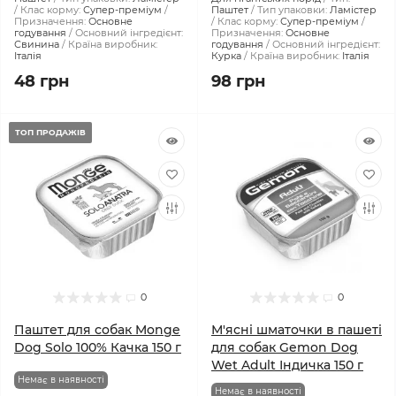
Клас корму:
Супер-преміум
Паштет
Тип упаковки:
Ламістер
Призначення:
Основне
Клас корму:
Супер-преміум
годування
Основний інгредієнт:
Призначення:
Основне
Свинина
Країна виробник:
годування
Основний інгредієнт:
Італія
Курка
Країна виробник:
Італія
48 грн
98 грн
ТОП ПРОДАЖІВ
0
0
Паштет для собак Monge
М'ясні шматочки в пашеті
Dog Solo 100% Качка 150 г
для собак Gemon Dog
Wet Adult Індичка 150 г
Немає в наявності
Немає в наявності