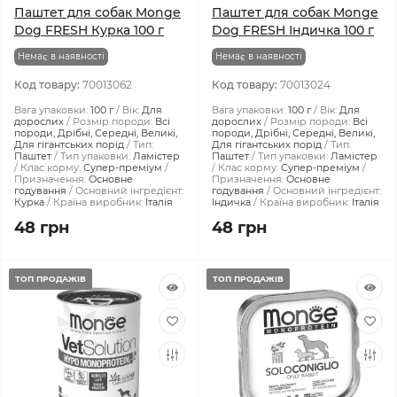
Паштет для собак Monge
Паштет для собак Monge
Dog FRESH Курка 100 г
Dog FRESH Індичка 100 г
Немає в наявності
Немає в наявності
Код товару:
70013062
Код товару:
70013024
Вага упаковки:
100 г
Вік:
Для
Вага упаковки:
100 г
Вік:
Для
дорослих
Розмір породи:
Всі
дорослих
Розмір породи:
Всі
породи, Дрібні, Середні, Великі,
породи, Дрібні, Середні, Великі,
Для гігантських порід
Тип:
Для гігантських порід
Тип:
Паштет
Тип упаковки:
Ламістер
Паштет
Тип упаковки:
Ламістер
Клас корму:
Супер-преміум
Клас корму:
Супер-преміум
Призначення:
Основне
Призначення:
Основне
годування
Основний інгредієнт:
годування
Основний інгредієнт:
Курка
Країна виробник:
Італія
Індичка
Країна виробник:
Італія
48 грн
48 грн
ТОП ПРОДАЖІВ
ТОП ПРОДАЖІВ