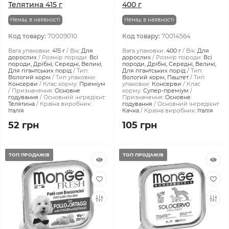
Телятина 415 г
400 г
Немає в наявності
Немає в наявності
Код товару:
70009010
Код товару:
70014564
Вага упаковки:
415 г
Вік:
Для
Вага упаковки:
400 г
Вік:
Для
дорослих
Розмір породи:
Всі
дорослих
Розмір породи:
Всі
породи, Дрібні, Середні, Великі,
породи, Дрібні, Середні, Великі,
Для гігантських порід
Тип:
Для гігантських порід
Тип:
Вологий корм
Тип упаковки:
Вологий корм, Паштет
Тип
Консерви
Клас корму:
Преміум
упаковки:
Консерви
Клас
Призначення:
Основне
корму:
Супер-преміум
годування
Основний інгредієнт:
Призначення:
Основне
Телятина
Країна виробник:
годування
Основний інгредієнт:
Італія
Качка
Країна виробник:
Італія
52 грн
105 грн
ТОП ПРОДАЖІВ
ТОП ПРОДАЖІВ