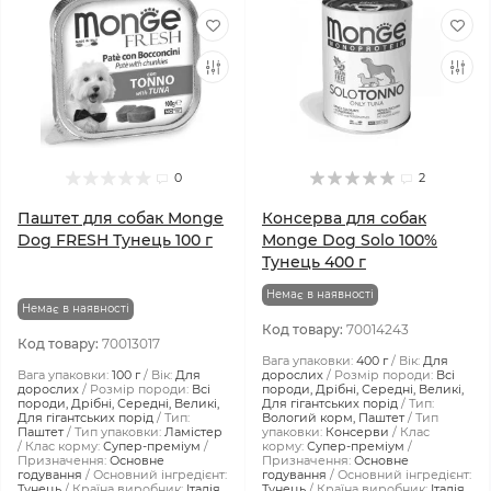
0
2
Паштет для собак Monge
Консерва для собак
Dog FRESH Тунeць 100 г
Monge Dog Solo 100%
Тунець 400 г
Немає в наявності
Немає в наявності
Код товару:
70014243
Код товару:
70013017
Вага упаковки:
400 г
Вік:
Для
Вага упаковки:
100 г
Вік:
Для
дорослих
Розмір породи:
Всі
дорослих
Розмір породи:
Всі
породи, Дрібні, Середні, Великі,
породи, Дрібні, Середні, Великі,
Для гігантських порід
Тип:
Для гігантських порід
Тип:
Вологий корм, Паштет
Тип
Паштет
Тип упаковки:
Ламістер
упаковки:
Консерви
Клас
Клас корму:
Супер-преміум
корму:
Супер-преміум
Призначення:
Основне
Призначення:
Основне
годування
Основний інгредієнт:
годування
Основний інгредієнт:
Тунець
Країна виробник:
Італія
Тунець
Країна виробник:
Італія