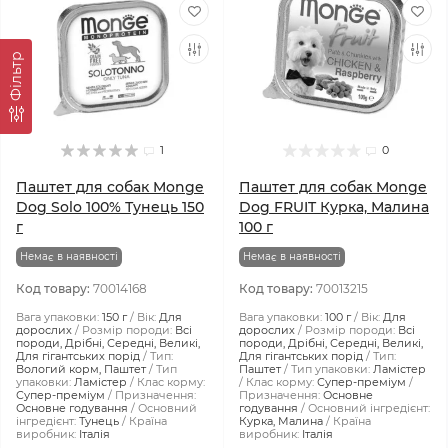
Фiльтр
1
0
Паштет для собак Monge
Паштет для собак Monge
Dog Solo 100% Тунeць 150
Dog FRUIT Курка, Малина
г
100 г
Немає в наявності
Немає в наявності
Код товару:
70014168
Код товару:
70013215
Вага упаковки:
150 г
Вік:
Для
Вага упаковки:
100 г
Вік:
Для
дорослих
Розмір породи:
Всі
дорослих
Розмір породи:
Всі
породи, Дрібні, Середні, Великі,
породи, Дрібні, Середні, Великі,
Для гігантських порід
Тип:
Для гігантських порід
Тип:
Вологий корм, Паштет
Тип
Паштет
Тип упаковки:
Ламістер
упаковки:
Ламістер
Клас корму:
Клас корму:
Супер-преміум
Супер-преміум
Призначення:
Призначення:
Основне
Основне годування
Основний
годування
Основний інгредієнт:
інгредієнт:
Тунець
Країна
Курка, Малина
Країна
виробник:
Італія
виробник:
Італія