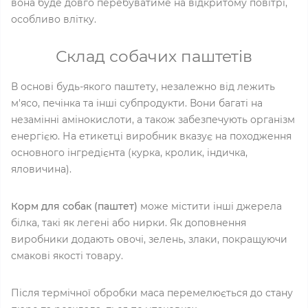
вона буде довго перебуватиме на відкритому повітрі,
особливо влітку.
Склад собачих паштетів
В основі будь-якого паштету, незалежно від лежить
м'ясо, печінка та інші субпродукти. Вони багаті на
незамінні амінокислоти, а також забезпечують організм
енергією. На етикетці виробник вказує на походження
основного інгредієнта (курка, кролик, індичка,
яловичина).
Корм для собак (паштет)
може містити інші джерела
білка, такі як легені або нирки. Як доповнення
виробники додають овочі, зелень, злаки, покращуючи
смакові якості товару.
Після термічної обробки маса перемелюється до стану