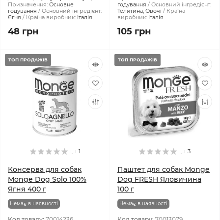
Призначення:
Основне
годування
Основний інгредієнт:
годування
Основний інгредієнт:
Телятина, Овочі
Країна
Ягня
Країна виробник:
Італія
виробник:
Італія
48 грн
105 грн
ТОП ПРОДАЖІВ
ТОП ПРОДАЖІВ
1
3
Консерва для собак
Паштет для собак Monge
Monge Dog Solo 100%
Dog FRESH Яловичина
Ягня 400 г
100 г
Немає в наявності
Немає в наявності
Код товару:
70014236
Код товару:
70013079