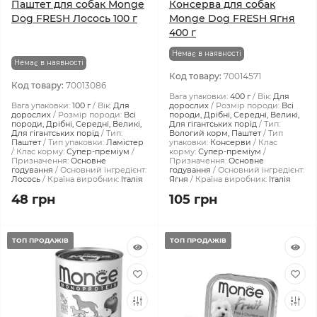
Паштет для собак Monge
Консерва для собак
Dog FRESH Лосось 100 г
Monge Dog FRESH Ягня
400 г
Немає в наявності
Немає в наявності
Код товару:
70014571
Код товару:
70013086
Вага упаковки:
400 г
Вік:
Для
Вага упаковки:
100 г
Вік:
Для
дорослих
Розмір породи:
Всі
дорослих
Розмір породи:
Всі
породи, Дрібні, Середні, Великі,
породи, Дрібні, Середні, Великі,
Для гігантських порід
Тип:
Для гігантських порід
Тип:
Вологий корм, Паштет
Тип
Паштет
Тип упаковки:
Ламістер
упаковки:
Консерви
Клас
Клас корму:
Супер-преміум
корму:
Супер-преміум
Призначення:
Основне
Призначення:
Основне
годування
Основний інгредієнт:
годування
Основний інгредієнт:
Лосось
Країна виробник:
Італія
Ягня
Країна виробник:
Італія
48 грн
105 грн
ТОП ПРОДАЖІВ
ТОП ПРОДАЖІВ