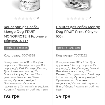
0
0
Консерви для собак
Паштет для собак Monge
Monge Dog FRUIT
Dog FRUIT Ягня, Яблуко
MONOPROTEIN Кролик з
100 г
яблуком 400 г
Немає в наявності
Немає в наявності
Код товару:
70014328
Код товару:
70013222
Вага упаковки:
400 г
Вік:
Для
Вага упаковки:
100 г
Вік:
Для
дорослих
Розмір породи:
Всі
дорослих
Розмір породи:
Всі
породи, Дрібні, Середні, Великі,
породи, Дрібні, Середні, Великі,
Для гігантських порід
Тип:
Для гігантських порід
Тип:
Вологий корм, Паштет
Тип
Паштет
Тип упаковки:
Ламістер
упаковки:
Консерви
Клас
Клас корму:
Супер-преміум
корму:
Супер-преміум
Призначення:
Основне
Призначення:
Основне
годування
Основний інгредієнт:
годування
Основний інгредієнт:
Ягня, Яблуко
Країна виробник:
Кролик
Країна виробник:
Італія
Італія
192 грн
54 грн