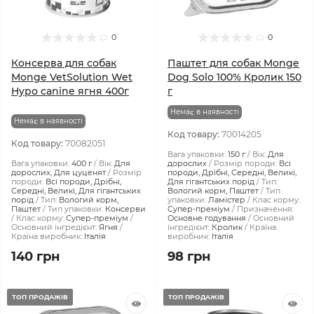
0
0
Консерва для собак
Паштет для собак Monge
Monge VetSolution Wet
Dog Solo 100% Кролик 150
Hypo canine ягня 400г
г
Немає в наявності
Немає в наявності
Код товару:
70014205
Код товару:
70082051
Вага упаковки:
150 г
Вік:
Для
Вага упаковки:
400 г
Вік:
Для
дорослих
Розмір породи:
Всі
дорослих, Для цуценят
Розмір
породи, Дрібні, Середні, Великі,
породи:
Всі породи, Дрібні,
Для гігантських порід
Тип:
Середні, Великі, Для гігантських
Вологий корм, Паштет
Тип
порід
Тип:
Вологий корм,
упаковки:
Ламістер
Клас корму:
Паштет
Тип упаковки:
Консерви
Супер-преміум
Призначення:
Клас корму:
Супер-преміум
Основне годування
Основний
Основний інгредієнт:
Ягня
інгредієнт:
Кролик
Країна
Країна виробник:
Італія
виробник:
Італія
140 грн
98 грн
ТОП ПРОДАЖІВ
ТОП ПРОДАЖІВ