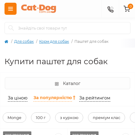
0
Для собак
Корм для собак
Паштет для собак
Купити паштет для собак
Каталог
За популярністю
За ціною
За рейтингом
Monge
100 г
з куркою
преміум клас
ТОП ПРОДАЖІВ
ТОП ПРОДАЖІВ