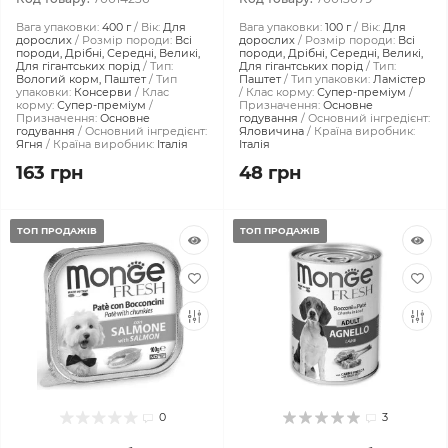
Вага упаковки:
400 г
Вік:
Для
Вага упаковки:
100 г
Вік:
Для
дорослих
Розмір породи:
Всі
дорослих
Розмір породи:
Всі
породи, Дрібні, Середні, Великі,
породи, Дрібні, Середні, Великі,
Для гігантських порід
Тип:
Для гігантських порід
Тип:
Вологий корм, Паштет
Тип
Паштет
Тип упаковки:
Ламістер
упаковки:
Консерви
Клас
Клас корму:
Супер-преміум
корму:
Супер-преміум
Призначення:
Основне
Призначення:
Основне
годування
Основний інгредієнт:
годування
Основний інгредієнт:
Яловичина
Країна виробник:
Ягня
Країна виробник:
Італія
Італія
163 грн
48 грн
ТОП ПРОДАЖІВ
ТОП ПРОДАЖІВ
0
3