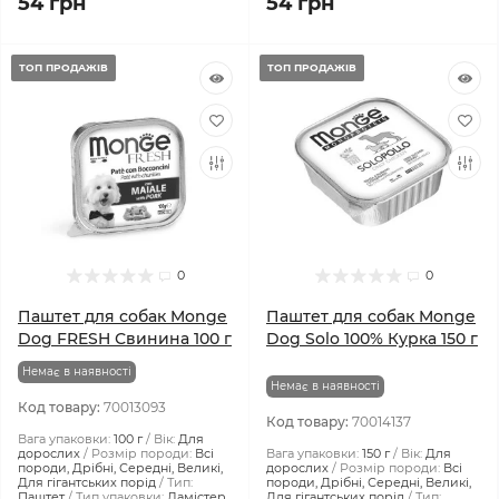
54 грн
54 грн
ТОП ПРОДАЖІВ
ТОП ПРОДАЖІВ
0
0
Паштет для собак Monge
Паштет для собак Monge
Dog FRESH Свинина 100 г
Dog Solo 100% Курка 150 г
Немає в наявності
Немає в наявності
Код товару:
70013093
Код товару:
70014137
Вага упаковки:
100 г
Вік:
Для
дорослих
Розмір породи:
Всі
Вага упаковки:
150 г
Вік:
Для
породи, Дрібні, Середні, Великі,
дорослих
Розмір породи:
Всі
Для гігантських порід
Тип:
породи, Дрібні, Середні, Великі,
Паштет
Тип упаковки:
Ламістер
Для гігантських порід
Тип: