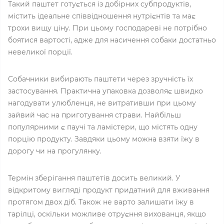
Такий паштет готується із добірних субпродуктів,
містить ідеальне співвідношення нутрієнтів та має
трохи вищу ціну. При цьому господареві не потрібно
боятися вартості, адже для насичення собаки достатньо
невеликої порції.
Собачники вибирають паштети через зручність їх
застосування. Практична упаковка дозволяє швидко
нагодувати улюбленця, не витративши при цьому
зайвий час на приготування страви. Найбільш
популярними є паучі та ламістери, що містять одну
порцію продукту. Завдяки цьому можна взяти їжу в
дорогу чи на прогулянку.
Термін зберігання паштетів досить великий. У
відкритому вигляді продукт придатний для вживання
протягом двох діб. Також не варто залишати їжу в
тарілці, оскільки можливе отруєння вихованця, якщо