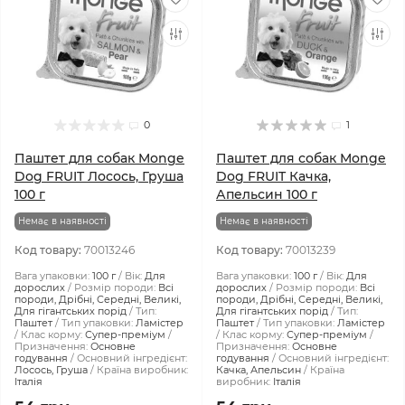
0
1
Паштет для собак Monge
Паштет для собак Monge
Dog FRUIT Лосось, Груша
Dog FRUIT Качка,
100 г
Апельсин 100 г
Немає в наявності
Немає в наявності
Код товару:
70013246
Код товару:
70013239
Вага упаковки:
100 г
Вік:
Для
Вага упаковки:
100 г
Вік:
Для
дорослих
Розмір породи:
Всі
дорослих
Розмір породи:
Всі
породи, Дрібні, Середні, Великі,
породи, Дрібні, Середні, Великі,
Для гігантських порід
Тип:
Для гігантських порід
Тип:
Паштет
Тип упаковки:
Ламістер
Паштет
Тип упаковки:
Ламістер
Клас корму:
Супер-преміум
Клас корму:
Супер-преміум
Призначення:
Основне
Призначення:
Основне
годування
Основний інгредієнт:
годування
Основний інгредієнт:
Лосось, Груша
Країна виробник:
Качка, Апельсин
Країна
Італія
виробник:
Італія