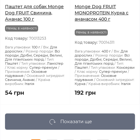
Паштет для собак Monge
Monge Dog FRUIT
Dog FRUIT Свинина,
MONOPROTEIN Курка с
Ананас 100 г
ананасом 400 г
Немає в наявності
Немає в наявності
Код товару:
70013253
Код товару:
70014311
Вага упаковки:
100 г
Вік:
Для
дорослих
Розмір породи:
Всі
Вага упаковки:
400 г
Вік:
Для
породи, Дрібні, Середні, Великі,
дорослих
Розмір породи:
Всі
Для гігантських порід
Тип:
породи, Дрібні, Середні, Великі,
Паштет
Тип упаковки:
Ламістер
Для гігантських порід
Тип:
Клас корму:
Супер-преміум
Паштет
Тип упаковки:
Консерви
Призначення:
Основне
Клас корму:
Супер-преміум
годування
Основний інгредієнт:
Призначення:
Основне
Свинина, Ананас
Країна
годування
Основний інгредієнт:
виробник:
Італія
Курка
Країна виробник:
Італія
54 грн
192 грн
Показати ще