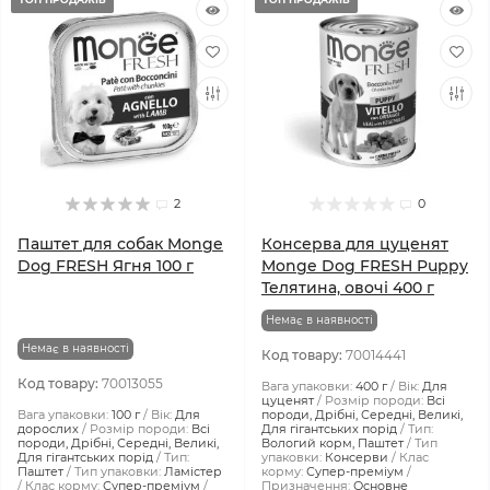
2
0
Паштет для собак Monge
Консерва для цуценят
Dog FRESH Ягня 100 г
Monge Dog FRESH Puppy
Телятина, овочі 400 г
Немає в наявності
Немає в наявності
Код товару:
70014441
Код товару:
70013055
Вага упаковки:
400 г
Вік:
Для
цуценят
Розмір породи:
Всі
Вага упаковки:
100 г
Вік:
Для
породи, Дрібні, Середні, Великі,
дорослих
Розмір породи:
Всі
Для гігантських порід
Тип:
породи, Дрібні, Середні, Великі,
Вологий корм, Паштет
Тип
Для гігантських порід
Тип:
упаковки:
Консерви
Клас
Паштет
Тип упаковки:
Ламістер
корму:
Супер-преміум
Клас корму:
Супер-преміум
Призначення:
Основне