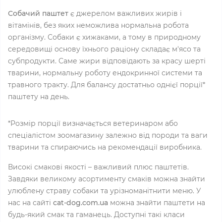
Собачий паштет
є джерелом важливих жирів і
вітамінів, без яких неможлива нормальна робота
організму. Собаки є хижаками, а тому в природному
середовищі основу їхнього раціону складає м'ясо та
субпродукти. Саме жири відповідають за красу шерті
тварини, нормальну роботу ендокринної системи та
травного тракту. Для балансу достатньо однієї порції*
паштету на день.
*Розмір порції визначається ветеринаром або
спеціалістом зоомагазину залежно від породи та ваги
тварини та спираючись на рекомендації виробника.
Високі смакові якості – важливий плюс паштетів.
Завдяки великому асортименту смаків можна знайти
улюблену страву собаки та урізноманітнити меню. У
нас на сайті
cat-dog.com.ua
можна знайти паштети на
будь-який смак та гаманець. Доступні такі класи