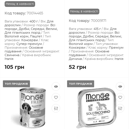
Немає в наявності
Немає в наявності
Код товару:
70014465
Код товару:
70009171
Вага упаковки:
400 г
Вік:
Для
дорослих
Розмір породи:
Всі
породи, Дрібні, Середні, Великі,
Вага упаковки:
415 г
Вік:
Для
Для гігантських порід
Тип:
дорослих
Розмір породи:
Всі
Вологий корм, Паштет
Тип
породи, Дрібні, Середні, Великі,
упаковки:
Консерви
Клас
Для гігантських порід
Тип:
корму:
Супер-преміум
Вологий корм
Тип упаковки:
Призначення:
Основне
Консерви
Клас корму:
Преміум
годування
Основний інгредієнт:
Призначення:
Основне
Свинина
Країна виробник:
годування
Основний інгредієнт:
Італія
Дичина
Країна виробник:
Італія
105 грн
52 грн
ТОП ПРОДАЖІВ
ТОП ПРОДАЖІВ