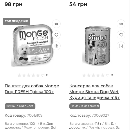
98 грн
54 грн
ТОП ПРОДАЖІВ
0
0
Паштет для собак Monge
Консерва для собак
Dog FRESH Тріска 100 г
Monge Simba Dog Wet
Куриця та індичка 415 г
Немає в наявності
Немає в наявності
Код товару:
70013109
Код товару:
70009027
Вага упаковки:
100 г
Вік:
Для
Вага упаковки:
415 г
Вік:
Для
дорослих
Розмір породи:
Всі
дорослих
Розмір породи:
Всі