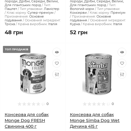
породи, Дрібні, Середні, Великі,
породи, Дрібні, Середні, Великі,
Для гігантських порід
Тип:
Для гігантських порід
Тип:
Паштет
Тип упаковки:
Ламістер
Вологий корм
Тип упаковки:
Клас корму:
Супер-преміум
Консерви
Клас корму:
Преміум
Призначення:
Основне
Призначення:
Основне
годування
Основний інгредієнт:
годування
Основний інгредієнт:
Тріска
Країна виробник:
Італія
Курка
Країна виробник:
Італія
48 грн
52 грн
ТОП ПРОДАЖІВ
0
0
Консерва для собак
Консерва для собак
Monge Dog FRESH
Monge Simba Dog Wet
Свинина 400 г
Дичина 415 г