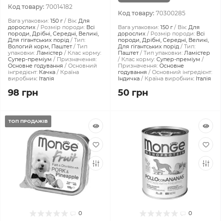
Код товару:
70014182
Код товару:
70300285
Вага упаковки:
150 г
Вік:
Для
дорослих
Розмір породи:
Всі
Вага упаковки:
150 г
Вік:
Для
породи, Дрібні, Середні, Великі,
дорослих
Розмір породи:
Всі
Для гігантських порід
Тип:
породи, Дрібні, Середні, Великі,
Вологий корм, Паштет
Тип
Для гігантських порід
Тип:
упаковки:
Ламістер
Клас корму:
Паштет
Тип упаковки:
Ламістер
Супер-преміум
Призначення:
Клас корму:
Супер-преміум
Основне годування
Основний
Призначення:
Основне
інгредієнт:
Качка
Країна
годування
Основний інгредієнт:
виробник:
Італія
Індичка
Країна виробник:
Італія
98 грн
50 грн
ТОП ПРОДАЖІВ
0
0