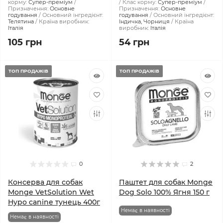
корму:
Супер-преміум
Клас корму:
Супер-преміум
Призначення:
Основне
Призначення:
Основне
годування
Основний інгредієнт:
годування
Основний інгредієнт:
Телятина
Країна виробник:
Індичка, Чорниця
Країна
Італія
виробник:
Італія
105 грн
54 грн
ТОП ПРОДАЖІВ
ТОП ПРОДАЖІВ
0
2
Консерва для собак
Паштет для собак Monge
Monge VetSolution Wet
Dog Solo 100% Ягня 150 г
Hypo canine тунeць 400г
Немає в наявності
Немає в наявності