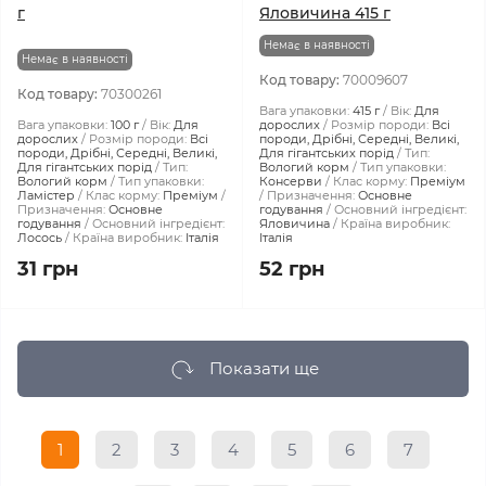
г
Яловичина 415 г
Немає в наявності
Немає в наявності
Код товару:
70009607
Код товару:
70300261
Вага упаковки:
415 г
Вік:
Для
Вага упаковки:
100 г
Вік:
Для
дорослих
Розмір породи:
Всі
дорослих
Розмір породи:
Всі
породи, Дрібні, Середні, Великі,
породи, Дрібні, Середні, Великі,
Для гігантських порід
Тип:
Для гігантських порід
Тип:
Вологий корм
Тип упаковки:
Вологий корм
Тип упаковки:
Консерви
Клас корму:
Преміум
Ламістер
Клас корму:
Преміум
Призначення:
Основне
Призначення:
Основне
годування
Основний інгредієнт:
годування
Основний інгредієнт:
Яловичина
Країна виробник:
Лосось
Країна виробник:
Італія
Італія
31 грн
52 грн
Показати ще
1
2
3
4
5
6
7