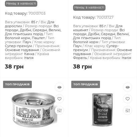
Немає в наявності
Немає в наявності
Код товару:
70013703
Код товару:
70013727
Вага упаковки:
85 г
Вік:
Для
дорослих
Розмір породи:
Всі
Вага упаковки:
85 г
Вік:
Для
породи, Дрібні, Середні, Великі,
кошенят
Розмір породи:
Всі
Для гігантських порід
Тип:
породи, Дрібні, Середні, Великі,
Вологий корм, Паштет
Тип
Для гігантських порід
Тип:
упаковки:
Пауч
Клас корму:
Вологий корм
Тип упаковки:
Супер-преміум
Призначення:
Пауч
Клас корму:
Супер-
Основне годування
Основний
преміум
Призначення:
Основне
інгредієнт:
Качка
Країна
годування
Основний інгредієнт:
виробник:
Італія
Форель
Країна виробник:
Італія
38 грн
38 грн
ТОП ПРОДАЖІВ
ТОП ПРОДАЖІВ