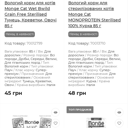
Вологий корм для котів
Вологий корм для
Monge Cat Wet Bwild
стерилізованих котів
Grain Free Sterilised
Monge Cat
Тунeць, Креветки, Овочі
MONOPROTEIN Sterilised
85 г
100% Курка 85 г
Немає в наявності
Немає в наявності
Код товару:
70012799
Код товару:
70013710
Вага упаковки:
85 г
Вік:
Для
Вага упаковки:
85 г
Вік:
Для
дорослих
Розмір породи:
Всі
дорослих
Розмір породи:
Всі
породи, Дрібні, Середні, Великі,
породи, Дрібні, Середні, Великі,
Для гігантських порід
Тип:
Для гігантських порід
Тип:
Вологий корм
Тип упаковки:
Вологий корм
Тип упаковки:
Пауч
Клас корму:
Супер-
Пауч
Клас корму:
Супер-
преміум
Призначення:
Для
преміум
Призначення:
Для
стерилізованих
Основний
стерилізованих
Основний
інгредієнт:
Тунeць, Креветки,
інгредієнт:
Курка
Країна
Овочі
Країна виробник:
Італія
виробник:
Італія
45 грн
48 грн
ТОП ПРОДАЖІВ