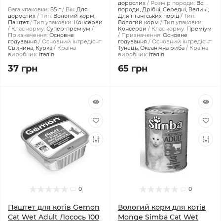
дорослих
Розмір породи:
Всі
Вага упаковки:
85 г
Вік:
Для
породи, Дрібні, Середні, Великі,
дорослих
Тип:
Вологий корм,
Для гігантських порід
Тип:
Паштет
Тип упаковки:
Консерви
Вологий корм
Тип упаковки:
Клас корму:
Супер-преміум
Консерви
Клас корму:
Преміум
Призначення:
Основне
Призначення:
Основне
годування
Основний інгредієнт:
годування
Основний інгредієнт:
Свинина, Курка
Країна
Тунeць, Океанічна риба
Країна
виробник:
Італія
виробник:
Італія
37 грн
65 грн
0
0
Паштет для котів Gemon
Вологий корм для котів
Cat Wet Adult Лосось 100
Monge Simba Cat Wet