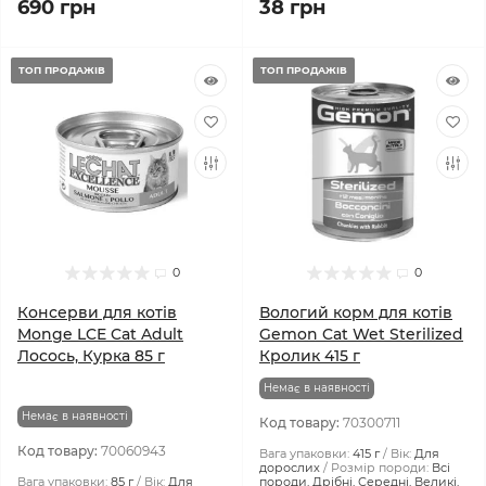
690 грн
38 грн
ТОП ПРОДАЖІВ
ТОП ПРОДАЖІВ
0
0
Консерви для котів
Вологий корм для котів
Monge LCE Cat Adult
Gemon Cat Wet Sterilized
Лосось, Курка 85 г
Кролик 415 г
Немає в наявності
Немає в наявності
Код товару:
70300711
Код товару:
70060943
Вага упаковки:
415 г
Вік:
Для
дорослих
Розмір породи:
Всі
Вага упаковки:
85 г
Вік:
Для
породи, Дрібні, Середні, Великі,