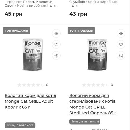
інгредієнт:
Лосось, Креветки,
Скумбрія
Країна виробник:
Овочі
Країна виробник:
Італія
Італія
45 грн
43 грн
ТОП ПРОДАЖІВ
ТОП ПРОДАЖІВ
0
0
Вологий корм для котів
Вологий корм для
Monge Cat GRILL Adult
стерилізованих котів
Кролик 85 г
Monge Cat GRILL
Sterilised Форель 85 г
Немає в наявності
Немає в наявності