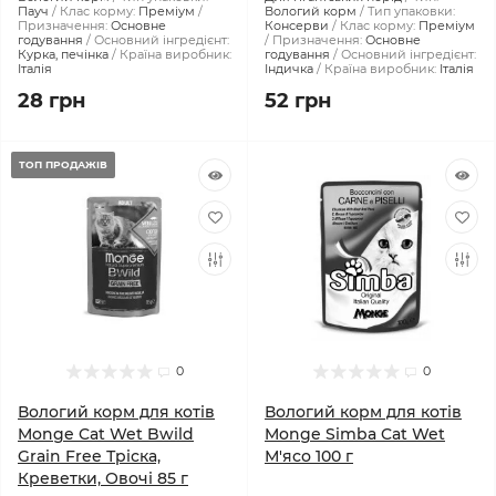
Пауч
Клас корму:
Преміум
Вологий корм
Тип упаковки:
Призначення:
Основне
Консерви
Клас корму:
Преміум
годування
Основний інгредієнт:
Призначення:
Основне
Курка, печінка
Країна виробник:
годування
Основний інгредієнт:
Італія
Індичка
Країна виробник:
Італія
28 грн
52 грн
ТОП ПРОДАЖІВ
0
0
Вологий корм для котів
Вологий корм для котів
Monge Cat Wet Bwild
Monge Simba Cat Wet
Grain Free Тріска,
М'ясо 100 г
Креветки, Овочі 85 г