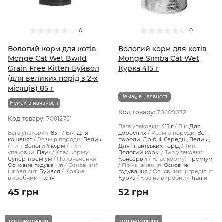
0
0
Вологий корм для котів
Вологий корм для котів
Monge Cat Wet Bwild
Monge Simba Cat Wet
Grain Free Kitten Буйвол
Курка 415 г
(для великих порід з 2-х
місяців) 85 г
Немає в наявності
Немає в наявності
Код товару:
70009072
Код товару:
70012751
Вага упаковки:
415 г
Вік:
Для
Вага упаковки:
85 г
Вік:
Для
дорослих
Розмір породи:
Всі
кошенят
Розмір породи:
Великі
породи, Дрібні, Середні, Великі,
Тип:
Вологий корм
Тип
Для гігантських порід
Тип:
упаковки:
Пауч
Клас корму:
Вологий корм
Тип упаковки:
Супер-преміум
Призначення:
Консерви
Клас корму:
Преміум
Основне годування
Основний
Призначення:
Основне
інгредієнт:
Буйвол
Країна
годування
Основний інгредієнт:
виробник:
Італія
Курка
Країна виробник:
Італія
45 грн
52 грн
ТОП ПРОДАЖІВ
ТОП ПРОДАЖІВ