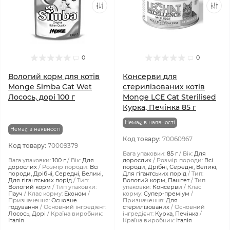
0
0
Вологий корм для котів
Консерви для
Monge Simba Cat Wet
стерилізованих котів
Лосось, дорі 100 г
Monge LCE Cat Sterilised
Курка, Печінка 85 г
Немає в наявності
Немає в наявності
Код товару:
70060967
Код товару:
70009379
Вага упаковки:
85 г
Вік:
Для
Вага упаковки:
100 г
Вік:
Для
дорослих
Розмір породи:
Всі
дорослих
Розмір породи:
Всі
породи, Дрібні, Середні, Великі,
породи, Дрібні, Середні, Великі,
Для гігантських порід
Тип:
Для гігантських порід
Тип:
Вологий корм, Паштет
Тип
Вологий корм
Тип упаковки:
упаковки:
Консерви
Клас
Пауч
Клас корму:
Економ
корму:
Супер-преміум
Призначення:
Основне
Призначення:
Для
годування
Основний інгредієнт:
стерилізованих
Основний
Лосось, Дорі
Країна виробник:
інгредієнт:
Курка, Печінка
Італія
Країна виробник:
Італія