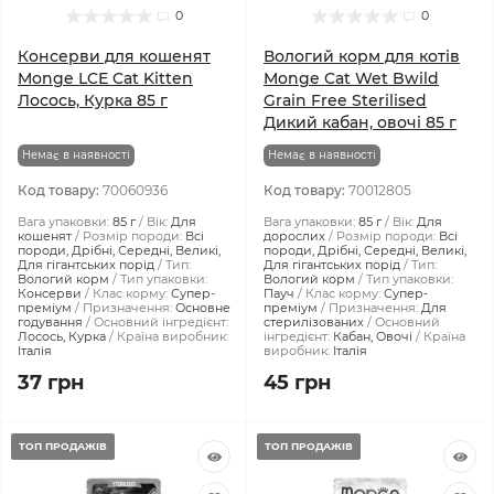
0
0
Консерви для кошенят
Вологий корм для котів
Monge LCE Cat Kitten
Monge Cat Wet Bwild
Лосось, Курка 85 г
Grain Free Sterilised
Дикий кабан, овочі 85 г
Немає в наявності
Немає в наявності
Код товару:
70060936
Код товару:
70012805
Вага упаковки:
85 г
Вік:
Для
Вага упаковки:
85 г
Вік:
Для
кошенят
Розмір породи:
Всі
дорослих
Розмір породи:
Всі
породи, Дрібні, Середні, Великі,
породи, Дрібні, Середні, Великі,
Для гігантських порід
Тип:
Для гігантських порід
Тип:
Вологий корм
Тип упаковки:
Вологий корм
Тип упаковки:
Консерви
Клас корму:
Супер-
Пауч
Клас корму:
Супер-
преміум
Призначення:
Основне
преміум
Призначення:
Для
годування
Основний інгредієнт:
стерилізованих
Основний
Лосось, Курка
Країна виробник:
інгредієнт:
Кабан, Овочі
Країна
Італія
виробник:
Італія
37 грн
45 грн
ТОП ПРОДАЖІВ
ТОП ПРОДАЖІВ