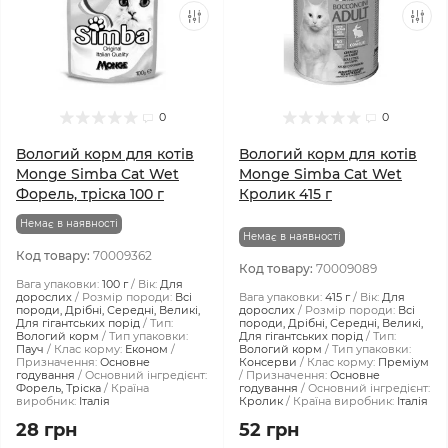
0
0
Вологий корм для котів
Вологий корм для котів
Monge Simba Cat Wet
Monge Simba Cat Wet
Форель, тріска 100 г
Кролик 415 г
Немає в наявності
Немає в наявності
Код товару:
70009362
Код товару:
70009089
Вага упаковки:
100 г
Вік:
Для
дорослих
Розмір породи:
Всі
Вага упаковки:
415 г
Вік:
Для
породи, Дрібні, Середні, Великі,
дорослих
Розмір породи:
Всі
Для гігантських порід
Тип:
породи, Дрібні, Середні, Великі,
Вологий корм
Тип упаковки:
Для гігантських порід
Тип:
Пауч
Клас корму:
Економ
Вологий корм
Тип упаковки:
Призначення:
Основне
Консерви
Клас корму:
Преміум
годування
Основний інгредієнт:
Призначення:
Основне
Форель, Тріска
Країна
годування
Основний інгредієнт:
виробник:
Італія
Кролик
Країна виробник:
Італія
28 грн
52 грн