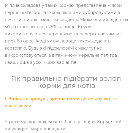
М'ясна складова у таких кормах представлена ​​м'ясом
першої категорії, а також якісними субпродуктами з
печінки, нирок, язика чи сердець. Мінімальний відсоток
м'яса становить від 25% та вище. Крупи
використовуються переважно гіпоалергенні: ячмінь,
рис або овес. Іноді як вуглеводи також додають
картоплю. Будь-які підсилювачі смаку тут не
використовуються, а вітамінно-мінеральна палітра
найширша з усіх інших варіантів.
Як правильно підібрати вологі
корми для котів
1. Виберіть продукт, призначений для етапу життя
вашої кішки
У різному віці кішкам потрібні різні дієти. Корм, який
ви купуєте, має відповідати: