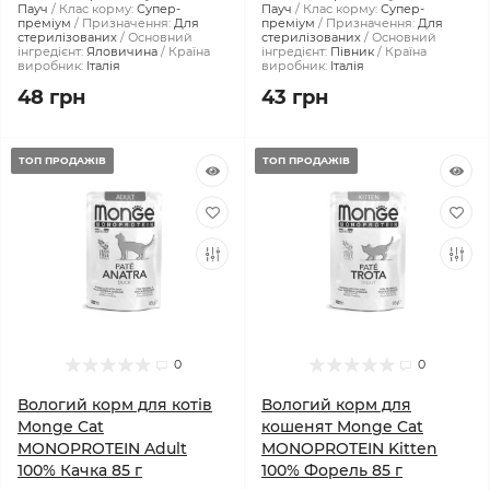
Пауч
Клас корму:
Супер-
Пауч
Клас корму:
Супер-
преміум
Призначення:
Для
преміум
Призначення:
Для
стерилізованих
Основний
стерилізованих
Основний
інгредієнт:
Яловичина
Країна
інгредієнт:
Півник
Країна
виробник:
Італія
виробник:
Італія
48 грн
43 грн
ТОП ПРОДАЖІВ
ТОП ПРОДАЖІВ
0
0
Вологий корм для котів
Вологий корм для
Monge Cat
кошенят Monge Cat
MONOPROTEIN Adult
MONOPROTEIN Kitten
100% Качка 85 г
100% Форель 85 г