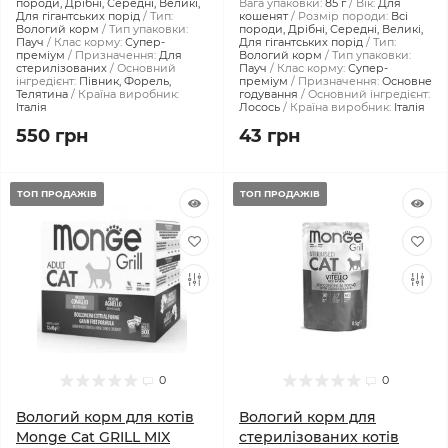
породи, Дрібні, Середні, Великі,
Вага упаковки:
85 г
Вік:
Для
Для гігантських порід
Тип:
кошенят
Розмір породи:
Всі
Вологий корм
Тип упаковки:
породи, Дрібні, Середні, Великі,
Пауч
Клас корму:
Супер-
Для гігантських порід
Тип:
преміум
Призначення:
Для
Вологий корм
Тип упаковки:
стерилізованих
Основний
Пауч
Клас корму:
Супер-
інгредієнт:
Півник, Форель,
преміум
Призначення:
Основне
Телятина
Країна виробник:
годування
Основний інгредієнт:
Італія
Лосось
Країна виробник:
Італія
550 грн
43 грн
ТОП ПРОДАЖІВ
ТОП ПРОДАЖІВ
0
0
Вологий корм для котів
Вологий корм для
Monge Cat GRILL MIX
стерилізованих котів