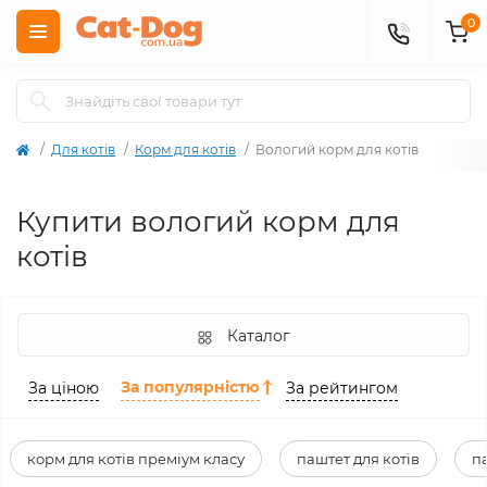
0
Для котів
Корм для котів
Вологий корм для котів
Купити вологий корм для
котів
Каталог
За популярністю
За ціною
За рейтингом
корм для котів преміум класу
паштет для котів
па