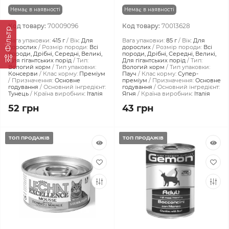
Немає в наявності
Немає в наявності
Код товару:
70009096
Код товару:
70013628
Фiльтр
Вага упаковки:
415 г
Вік:
Для
Вага упаковки:
85 г
Вік:
Для
дорослих
Розмір породи:
Всі
дорослих
Розмір породи:
Всі
породи, Дрібні, Середні, Великі,
породи, Дрібні, Середні, Великі,
Для гігантських порід
Тип:
Для гігантських порід
Тип:
Вологий корм
Тип упаковки:
Вологий корм
Тип упаковки:
Консерви
Клас корму:
Преміум
Пауч
Клас корму:
Супер-
Призначення:
Основне
преміум
Призначення:
Основне
годування
Основний інгредієнт:
годування
Основний інгредієнт:
Тунець
Країна виробник:
Італія
Ягня
Країна виробник:
Італія
52 грн
43 грн
ТОП ПРОДАЖІВ
ТОП ПРОДАЖІВ