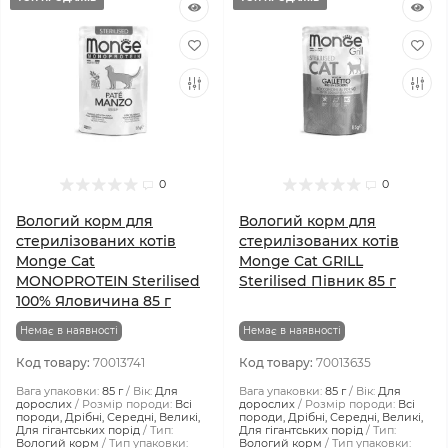
0
0
Вологий корм для
Вологий корм для
стерилізованих котів
стерилізованих котів
Monge Cat
Monge Cat GRILL
MONOPROTEIN Sterilised
Sterilised Півник 85 г
100% Яловичина 85 г
Немає в наявності
Немає в наявності
Код товару:
70013741
Код товару:
70013635
Вага упаковки:
85 г
Вік:
Для
Вага упаковки:
85 г
Вік:
Для
дорослих
Розмір породи:
Всі
дорослих
Розмір породи:
Всі
породи, Дрібні, Середні, Великі,
породи, Дрібні, Середні, Великі,
Для гігантських порід
Тип:
Для гігантських порід
Тип:
Вологий корм
Тип упаковки:
Вологий корм
Тип упаковки: