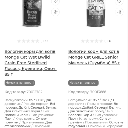
0
0
Вологий корм для котів
Вологий корм для котів
Monge Cat Wet Bwild
Monge Cat GRILL Senior
Grain Free Sterilised
Макрель (Скумбрія) 85 г
Лосось, Креветки, Овочі
85 г
Немає в наявності
Немає в наявності
Код товару:
70012782
Код товару:
70013666
Вага упаковки:
85 г
Вік:
Для
Вага упаковки:
85 г
Вік:
Для
дорослих
Розмір породи:
Всі
дорослих
Розмір породи:
Всі
породи, Дрібні, Середні, Великі,
породи, Дрібні, Середні, Великі,
Для гігантських порід
Тип:
Для гігантських порід
Тип:
Вологий корм
Тип упаковки:
Вологий корм
Тип упаковки:
Пауч
Клас корму:
Супер-
Пауч
Клас корму:
Супер-
преміум
Призначення:
Для
преміум
Призначення:
Основне
стерилізованих
Основний
годування
Основний інгредієнт: