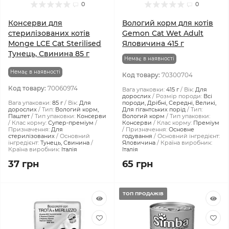
0
0
Консерви для
Вологий корм для котів
стерилізованих котів
Gemon Cat Wet Adult
Monge LCE Cat Sterilised
Яловичина 415 г
Тунець, Свинина 85 г
Немає в наявності
Немає в наявності
Код товару:
70300704
Код товару:
70060974
Вага упаковки:
415 г
Вік:
Для
дорослих
Розмір породи:
Всі
Вага упаковки:
85 г
Вік:
Для
породи, Дрібні, Середні, Великі,
дорослих
Тип:
Вологий корм,
Для гігантських порід
Тип:
Паштет
Тип упаковки:
Консерви
Вологий корм
Тип упаковки:
Клас корму:
Супер-преміум
Консерви
Клас корму:
Преміум
Призначення:
Для
Призначення:
Основне
стерилізованих
Основний
годування
Основний інгредієнт:
інгредієнт:
Тунець, Свинина
Яловичина
Країна виробник:
Країна виробник:
Італія
Італія
37 грн
65 грн
ТОП ПРОДАЖІВ