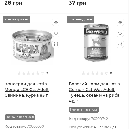
28 грн
37 грн
ТОП ПРОДАЖІВ
ТОП ПРОДАЖІВ
0
0
Консерви для котів
Вологий корм для котів
Monge LCE Cat Adult
Gemon Cat Wet Adult
Свинина, Курка 85 г
Тунeць, океанічна риба
415 г
Немає в наявності
Немає в наявності
Код товару:
70300742
Код товару:
70060950
Вага упаковки:
415 г
Вік:
Для