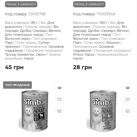
Немає в наявності
Немає в наявності
Код товару:
70012768
Код товару:
70009348
Вага упаковки:
85 г
Вік:
Для
Вага упаковки:
100 г
Вік:
Для
дорослих
Розмір породи:
Всі
дорослих
Розмір породи:
Всі
породи, Дрібні, Середні, Великі,
породи, Дрібні, Середні, Великі,
Для гігантських порід
Тип:
Для гігантських порід
Тип:
Вологий корм
Тип упаковки:
Вологий корм
Тип упаковки:
Пауч
Клас корму:
Супер-
Пауч
Клас корму:
Економ
преміум
Призначення:
Основне
Призначення:
Основне
годування
Основний інгредієнт:
годування
Основний інгредієнт:
Тріска, Креветки, Овочі
Країна
М'ясо, Горох
Країна виробник:
виробник:
Італія
Італія
45 грн
28 грн
ТОП ПРОДАЖІВ