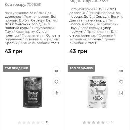
Код товару:
70013659
Код товару:
70013611
Вага упаковки:
85 г
Вік:
Для
Вага упаковки:
85 г
Вік:
Для
дорослих
Розмір породи:
Всі
дорослих
Розмір породи:
Всі
породи, Дрібні, Середні, Великі,
породи, Дрібні, Середні, Великі,
Для гігантських порід
Тип:
Для гігантських порід
Тип:
Вологий корм
Тип упаковки:
Вологий корм
Тип упаковки:
Пауч
Клас корму:
Супер-
Пауч
Клас корму:
Супер-
преміум
Призначення:
Для
преміум
Призначення:
Основне
стерилізованих
Основний
годування
Основний інгредієнт:
інгредієнт:
Форель
Країна
Кролик
Країна виробник:
Італія
виробник:
Італія
43 грн
43 грн
ТОП ПРОДАЖІВ
ТОП ПРОДАЖІВ
0
1