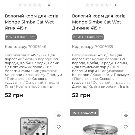
0
0
Вологий корм для котів
Вологий корм для котів
Monge Simba Cat Wet
Monge Simba Cat Wet
Ягня 415 г
Дичина 415 г
Немає в наявності
Немає в наявності
Код товару:
70009546
Код товару:
70009539
Вага упаковки:
415 г
Вік:
Для
Вага упаковки:
415 г
Вік:
Для
дорослих
Розмір породи:
Всі
дорослих
Розмір породи:
Всі
породи, Дрібні, Середні, Великі,
породи, Дрібні, Середні, Великі,
Для гігантських порід
Тип:
Для гігантських порід
Тип:
Вологий корм
Тип упаковки:
Вологий корм
Тип упаковки:
Консерви
Клас корму:
Преміум
Консерви
Клас корму:
Преміум
Призначення:
Основне
Призначення:
Основне
годування
Основний інгредієнт:
годування
Основний інгредієнт:
Ягня
Країна виробник:
Італія
Дичина
Країна виробник:
Італія
52 грн
52 грн
ТОП ПРОДАЖІВ