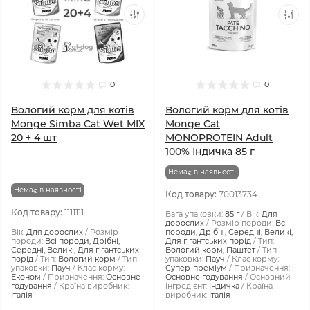
0
0
Вологий корм для котів
Вологий корм для котів
Monge Simba Cat Wet MIX
Monge Cat
20 + 4 шт
MONOPROTEIN Adult
100% Індичка 85 г
Немає в наявності
Немає в наявності
Код товару:
70013734
Код товару:
1111111
Вага упаковки:
85 г
Вік:
Для
дорослих
Розмір породи:
Всі
Вік:
Для дорослих
Розмір
породи, Дрібні, Середні, Великі,
породи:
Всі породи, Дрібні,
Для гігантських порід
Тип:
Середні, Великі, Для гігантських
Вологий корм, Паштет
Тип
порід
Тип:
Вологий корм
Тип
упаковки:
Пауч
Клас корму:
упаковки:
Пауч
Клас корму:
Супер-преміум
Призначення:
Економ
Призначення:
Основне
Основне годування
Основний
годування
Країна виробник:
інгредієнт:
Індичка
Країна
Італія
виробник:
Італія