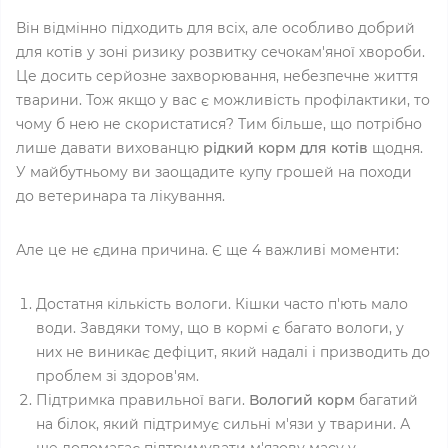
Він відмінно підходить для всіх, але особливо добрий
для котів у зоні ризику розвитку сечокам'яної хвороби.
Це досить серйозне захворювання, небезпечне життя
тварини. Тож якщо у вас є можливість профілактики, то
чому б нею не скористатися? Тим більше, що потрібно
лише давати вихованцю
рідкий корм для котів
щодня.
У майбутньому ви заощадите купу грошей на походи
до ветеринара та лікування.
Але це не єдина причина. Є ще 4 важливі моменти:
Достатня кількість вологи. Кішки часто п'ють мало
води. Завдяки тому, що в кормі є багато вологи, у
них не виникає дефіцит, який надалі і призводить до
проблем зі здоров'ям.
Підтримка правильної ваги.
Вологий корм
багатий
на білок, який підтримує сильні м'язи у тварини. А