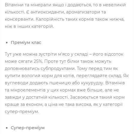
Вітаміни та мінерали якщо і додаються, то в невеликій
кількості. Є антиоксиданти, ароматизатори та
консерванти. Калорійність таких кормів також нижча,
ніж в інших категорій.
Преміум клас
Тут уже можна зустріти м'ясо у складі – його відсоток
може сягати 25%. Проте тут білки також можуть
доповнюватись субпродуктами. Тому перед тим як
купити вологий корм для котів, переглядайте склад. Як
вуглеводи додають пшеницю або кукурудзу. Вітамінів
та мікроелементів у цих кормах вже більше, але не
завжди у достатній кількості. Засвоюється такий корм
краще за економ, а ціна не така висока, як у категорії
супер-преміум.
Супер-преміум