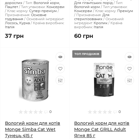
дорослих
Тип:
Вологий корм,
Для гігантських порід
Тип:
Паштет
Тип упаковки:
Консерви
Вологий корм
Тип упаковки:
Клас корму:
Супер-преміум
Консерви
Клас корму:
Преміум
Призначення:
Основне
Призначення:
Для
годування
Основний інгредієнт:
стерилізованих
Основний
Лосось, Курка
Країна виробник:
інгредієнт:
Кролик
Країна
Італія
виробник:
Італія
37 грн
60 грн
ТОП ПРОДАЖІВ
0
0
Вологий корм для котів
Вологий корм для котів
Monge Simba Cat Wet
Monge Cat GRILL Adult
Тунець 415 г
Ягня 85 г