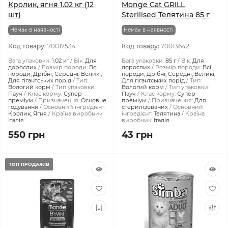
Кролик, ягня 1.02 кг (12
Monge Cat GRILL
шт)
Sterilised Телятина 85 г
Немає в наявності
Немає в наявності
Код товару:
70017534
Код товару:
70013642
Вага упаковки:
1.02 кг
Вік:
Для
Вага упаковки:
85 г
Вік:
Для
дорослих
Розмір породи:
Всі
дорослих
Розмір породи:
Всі
породи, Дрібні, Середні, Великі,
породи, Дрібні, Середні, Великі,
Для гігантських порід
Тип:
Для гігантських порід
Тип:
Вологий корм
Тип упаковки:
Вологий корм
Тип упаковки:
Пауч
Клас корму:
Супер-
Пауч
Клас корму:
Супер-
преміум
Призначення:
Основне
преміум
Призначення:
Для
годування
Основний інгредієнт:
стерилізованих
Основний
Кролик, Ягня
Країна виробник:
інгредієнт:
Телятина
Країна
Італія
виробник:
Італія
550 грн
43 грн
ТОП ПРОДАЖІВ