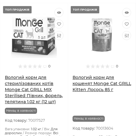
ТОП ПРОДАЖІВ
ТОП ПРОДАЖІВ
0
0
Вологий корм для
Вологий корм для
стерилізованих котів
кошенят Monge Cat GRILL
Monge Cat GRILL MIX
Kitten Лосось 85 г
Sterilised Півник, форель,
телятина 1.02 кг (12 шт)
Немає в наявності
Немає в наявності
Код товару:
70017527
Код товару:
70013604
Вага упаковки:
1.02 кг
Вік:
Для
дорослих
Розмір породи:
Всі