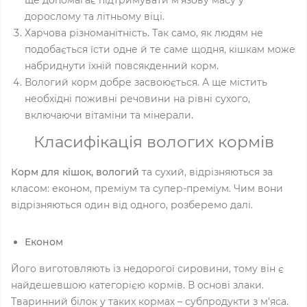
ще допомагає підтримувати м'язову масу у
дорослому та літньому віці.
Харчова різноманітність. Так само, як людям не
подобається їсти одне й те саме щодня, кішкам може
набриднути їхній повсякденний корм.
Вологий корм добре засвоюється. А ще містить
необхідні поживні речовини на рівні сухого,
включаючи вітаміни та мінерали.
Класифікація вологих кормів
Корм для кішок, вологий
та сухий, відрізняються за
класом: економ, преміум та супер-преміум. Чим вони
відрізняються один від одного, розберемо далі.
Економ
Його виготовляють із недорогої сировини, тому він є
найдешевшою категорією кормів. В основі злаки.
Тваринний білок у таких кормах – субпродукти з м'яса.