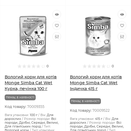
0
0
Вологий корм для котів
Вологий корм для котів
Monge Simba Cat Wet
Monge Simba Cat Wet
Курка, печінка 100 г
Індичка 415 г
Немає в наявності
Немає в наявності
Код товару:
70009355
Код товару:
70009522
Вага упаковки:
100 г
Вік:
Для
дорослих
Розмір породи:
Всі
Вага упаковки:
415 г
Вік:
Для
породи, Дрібні, Середні, Великі,
дорослих
Розмір породи:
Всі
Для гігантських порід
Тип:
породи, Дрібні, Середні, Великі,
Вологий корм
Тип упаковки:
Для гігантських порід
Тип: