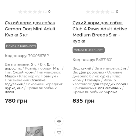
0
0
Сухий корм для собак
Сухий корм для собак
Gemon Dog Mini Adult
Club 4 Paws Adult Active
Курка 5 кг
Medium Breeds 5 кг -
курка
Немає в наявності
Немає в наявності
Код товару:
70005678P
Код товару:
B4571601
Вага упаковки:
5 кг
Вік:
Для
дорослих
Розмір породи:
Малі
Вид:
сухий
Вага упаковки:
5 кг
Тип:
Сухий корм
Тип упаковки:
Вік:
Для дорослих
Основне
Мішок
Клас корму:
Преміум
джерело білка:
курка
Клас
Призначення:
Основне
корму:
Преміум
Розмір
годування
Основний інгредієнт:
хвостатого:
для середніх порід
Курка, Рис
Країна виробник:
Призначення:
для активних
Італія
Країна виробник:
Україна
780 грн
835 грн