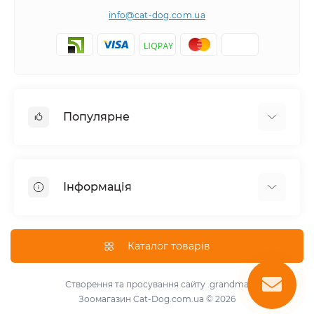
info@cat-dog.com.ua
Популярне
Корм для котів
Корм для собак
Інформація
Вологий корм для котів
Консерви для собак
Доставка і оплата
Сухий корм для собак
Про магазин
Каталог товарів
Сухий корм для котів
Повернення та обмін товарів
Консерви для котів
Умови використання
Створення та просування сайту
.grandma
Паштет для собак
Зоомагазин Cat-Dog.com.ua © 2026
Знижки для розплідників
Для котів