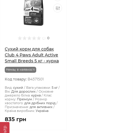
0
Сухий корм для собак
Club 4 Paws Adult Active
Small Breeds 5 кг - курка
Немає в наявності
Код товару:
B4571501
Вид:
сухий
Вага упаковки:
5 кг
Вік:
Для дорослих
Основне
джерело білка:
курка
Клас
корму:
Преміум
Розмір
хвостатого:
для дрібних порід
Призначення:
для активних
Країна виробник:
Україна
835 грн