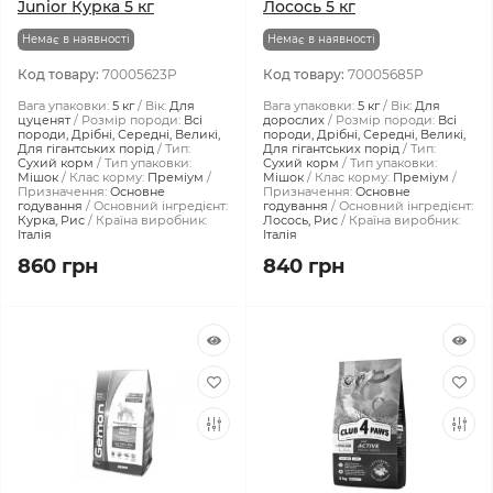
Junior Курка 5 кг
Лосось 5 кг
Немає в наявності
Немає в наявності
Код товару:
70005623P
Код товару:
70005685P
Вага упаковки:
5 кг
Вік:
Для
Вага упаковки:
5 кг
Вік:
Для
цуценят
Розмір породи:
Всі
дорослих
Розмір породи:
Всі
породи, Дрібні, Середні, Великі,
породи, Дрібні, Середні, Великі,
Для гігантських порід
Тип:
Для гігантських порід
Тип:
Сухий корм
Тип упаковки:
Сухий корм
Тип упаковки:
Мішок
Клас корму:
Преміум
Мішок
Клас корму:
Преміум
Призначення:
Основне
Призначення:
Основне
годування
Основний інгредієнт:
годування
Основний інгредієнт:
Курка, Рис
Країна виробник:
Лосось, Рис
Країна виробник:
Італія
Італія
860 грн
840 грн