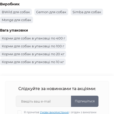
Корм для собак основний інгредієнт кролик
Виробник
BWild для собак
Gemon для собак
Simba для собак
Monge для собак
Вага упаковки
Корми для собак в упаковці по 400 г
Корми для собак в упаковці по 100 г
Корми для собак в упаковці по 20 кг
Корми для собак в упаковці по 10 кг
Корми для собак в упаковці по 800 г
Корми для собак в упаковці по 415 г
Корми для собак в упаковці по 150 г
Слідкуйте за новинками та акціями:
Корми для собак в упаковці по 15 кг
Корми для собак в упаковці по 7.5 кг
Підпишіться
Корми для собак в упаковці по 2.5 кг
Я прочитав
Умови використання
і згоден з вимогами