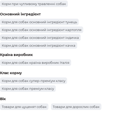
Корм при чутливому травленні собак
Основний інгредієнт
Корм для собак основний інгредієнт тунець
Корм для собак основний інгредієнт картопля
Корм для собак основний інгредієнт індичка
Корм для собак основний інгредієнт качка
Корм для собак основний інгредієнт яловичина
Країна виробник
Корм для собак основний інгредієнт ягня
Корм для собак країна виробник Італія
Корм для собак основний інгредієнт дичина
Клас корму
Корм для собак основний інгредієнт тунець
Корм для собак супер-преміум класу
Корм для собак основний інгредієнт телятина
Корм для собак преміум класу
Корм для собак основний інгредієнт свинина
Вік
Корм для собак основний інгредієнт рис
Товари для цуценят собак
Товари для дорослих собак
Корм для собак основний інгредієнт оленина