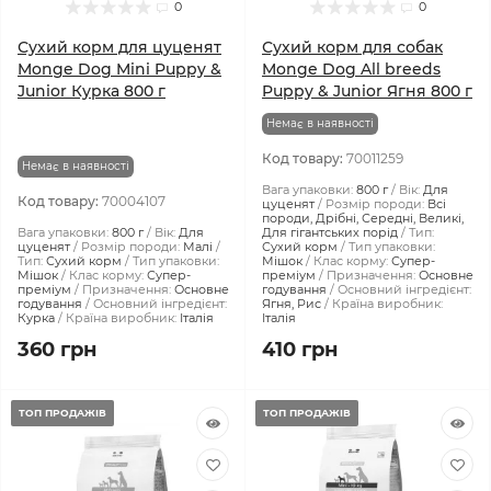
0
0
Сухий корм для цуценят
Сухий корм для собак
Monge Dog Mini Puppy &
Monge Dog All breeds
Junior Курка 800 г
Puppy & Junior Ягня 800 г
Немає в наявності
Код товару:
70011259
Немає в наявності
Вага упаковки:
800 г
Вік:
Для
Код товару:
70004107
цуценят
Розмір породи:
Всі
породи, Дрібні, Середні, Великі,
Вага упаковки:
800 г
Вік:
Для
Для гігантських порід
Тип:
цуценят
Розмір породи:
Малі
Сухий корм
Тип упаковки:
Тип:
Сухий корм
Тип упаковки:
Мішок
Клас корму:
Супер-
Мішок
Клас корму:
Супер-
преміум
Призначення:
Основне
преміум
Призначення:
Основне
годування
Основний інгредієнт:
годування
Основний інгредієнт:
Ягня, Рис
Країна виробник:
Курка
Країна виробник:
Італія
Італія
360 грн
410 грн
ТОП ПРОДАЖІВ
ТОП ПРОДАЖІВ