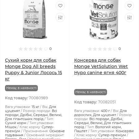
0
0
Сухий корм для собак
Консерва для собак
Monge Dog All breeds
Monge VetSolution Wet
Puppy & Junior Лосось 15
Hypo canine ягня 400г
кг
Немає в наявності
Немає в наявності
Код товару:
70080989
Код товару:
70082051
Вага упаковки:
15 кг
Вік:
Для
цуценят
Розмір породи:
Всі
Вага упаковки:
400 г
Вік:
Для
породи, Дрібні, Середні, Великі,
дорослих, Для цуценят
Розмір
Для гігантських порід
Тип:
породи:
Всі породи, Дрібні,
Сухий корм
Тип упаковки:
Середні, Великі, Для гігантських
Мішок
Клас корму:
Супер-
порід
Тип:
Вологий корм,
преміум
Призначення:
Основне
Паштет
Тип упаковки:
Консерви
годування
Основний інгредієнт:
Клас корму:
Супер-преміум