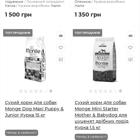
годування
Основний інгредієнт:
Оленина
Країна виробник:
Качка
Країна виробник:
Італія
Італія
1 500 грн
1 350 грн
ТОП ПРОДАЖІВ
ТОП ПРОДАЖІВ
0
0
Сухий корм для собак
Сухий корм для собак
Monge Dog Maxi Puppy &
Monge Mini Starter
Junior Курка 15 кг
Mother & Babydog для
цуценят дрібних порід
Курка 1.5 кг
Немає в наявності
Немає в наявності