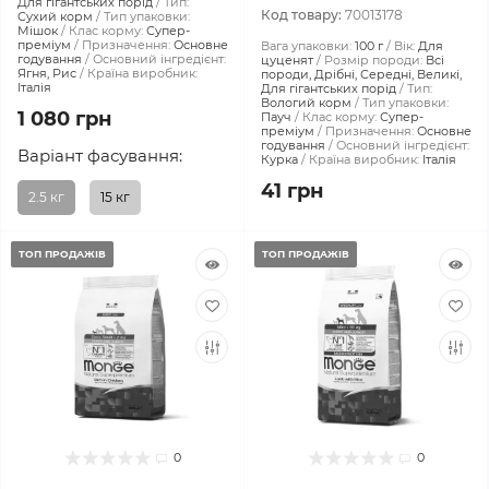
Для гігантських порід
Тип:
Код товару:
70013178
Сухий корм
Тип упаковки:
Мішок
Клас корму:
Супер-
преміум
Призначення:
Основне
Вага упаковки:
100 г
Вік:
Для
годування
Основний інгредієнт:
цуценят
Розмір породи:
Всі
Ягня, Рис
Країна виробник:
породи, Дрібні, Середні, Великі,
Італія
Для гігантських порід
Тип:
Вологий корм
Тип упаковки:
1 080 грн
Пауч
Клас корму:
Супер-
преміум
Призначення:
Основне
годування
Основний інгредієнт:
Варіант фасування:
Курка
Країна виробник:
Італія
41 грн
2.5 кг
15 кг
ТОП ПРОДАЖІВ
ТОП ПРОДАЖІВ
0
0