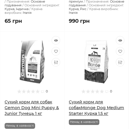
Призначення:
Основне
преміум
Призначення:
Основне
годування
Основний інгредієнт:
годування
Основний інгредієнт:
Курка, Індичка
Країна
Курка, Рис
Країна виробник:
виробник:
Італія
Італія
65 грн
990 грн
0
0
Сухий корм для собак
Сухий корм для
Gemon Dog Mini Puppy &
собакMonge Dog Medium
Junior Тунeць 1 кг
Starter Курка 1.5 кг
Немає в наявності
Немає в наявності