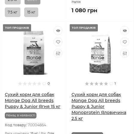
Італія
1 080 грн
7.5 кг
15 кг
ТОП ПРОДАЖІВ
ТОП ПРОДАЖІВ
0
1
Сухий корм для собак
Сухий корм для собак
Monge Dog All breeds
Monge Dog All breeds
Puppy & Junior Ягня 15 кг
Puppy & Junior
Monoprotein Яловичина
Немає в наявності
2.5 кг
Код товару:
70004664
Вага упаковки:
15 кг
Вік:
Для