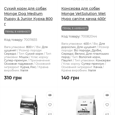
Сухий корм для собак
Консерва для собак
Monge Dog Medium
Monge VetSolution Wet
Puppy & Junior Курка 800
Hypo canine качка 400г
г
Немає в наявності
Немає в наявності
Код товару:
70082044
Код товару:
70011655
Вага упаковки:
400 г
Вік:
Для
Вага упаковки:
800 г
Вік:
Для
дорослих, Для цуценят
Розмір
цуценят
Розмір породи:
породи:
Всі породи, Дрібні,
Середні
Тип:
Сухий корм
Тип
Середні, Великі, Для гігантських
упаковки:
Мішок
Клас корму:
порід
Тип:
Вологий корм,
Супер-преміум
Призначення:
Паштет
Тип упаковки:
Консерви
Основне годування
Основний
Клас корму:
Супер-преміум
інгредієнт:
Курка, Рис
Країна
Основний інгредієнт:
Качка
виробник:
Італія
Країна виробник:
Італія
310 грн
140 грн