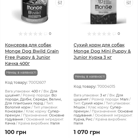
0
0
Консерва для собак
Сухий корм для собак
Monge Dog Bwild Grain
Monge Dog Mini Puppy &
Free Puppy & Junior
Junior Курка 3 кг
Качка 400г
Немає в наявності
Немає в наявності
Код товару:
70012607
Код товару:
70004015
Вага упаковки:
400 г
Вік:
Для
цуценят
Розмір породи:
Всі
Вага упаковки:
3 кг
Вік:
Для
породи, Дрібні, Середні, Великі,
цуценят
Розмір породи:
Малі
Для гігантських порід
Тип:
Тип:
Сухий корм
Тип упаковки:
Вологий корм
Тип упаковки:
Мішок
Клас корму:
Супер-
Консерви
Клас корму:
Супер-
преміум
Призначення:
Основне
преміум
Призначення:
Основне
годування
Основний інгредієнт:
годування
Основний інгредієнт:
Курка, Рис
Країна виробник:
Качка
Країна виробник:
Італія
Італія
100 грн
1 070 грн