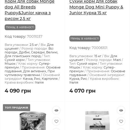
Корм для собак Monge
Сухий корм для собак
dog All Breeds
Monge Dog Mini Puppy &
Puppy&Junior качка з
Junior Курка 15 кг
рисом 2,5 кг
Немає в наявності
Код товару:
70011037
Немає в наявності
Вага упаковки:
2.5 кг
Вік:
Для
Код товару:
70006101
цуценят
Розмір породи:
Всі
породи, Дрібні, Середні, Великі,
Для гігантських порід
Тип:
Вага упаковки:
15 кг
Вік:
Для
Сухий корм
Тип упаковки:
цуценят
Розмір породи:
Малі
Мішок
Клас корму:
Супер-
Тип:
Сухий корм
Тип упаковки:
преміум
Призначення:
Основне
Мішок
Клас корму:
Супер-
годування, Для активних, При
преміум
Призначення:
Основне
чутливому травленні
Основний
годування
Основний інгредієнт:
інгредієнт:
Качка, Рис, Картопля
Курка, Рис
Країна виробник:
Країна виробник:
Італія
Італія
4 090 грн
4 070 грн
ТОП ПРОДАЖІВ