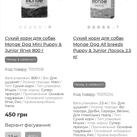
0
1
Сухий корм для собак
Сухий корм для собак
Monge Dog Mini Puppy &
Monge Dog All breeds
Junior Ягня 800 г
Puppy & Junior Лосось 2.5
кг
Немає в наявності
Код товару:
70011518
Вага упаковки:
800 г
Вік:
Для
цуценят
Розмір породи:
Малі
Немає в наявності
Тип:
Сухий корм
Тип упаковки:
Мішок
Клас корму:
Супер-
преміум
Призначення:
Основне
Код товару:
70011204
годування
Основний інгредієнт:
Ягня, Рис
Країна виробник:
Вага упаковки:
2.5 кг
Вік:
Для
Італія
цуценят
Розмір породи:
Всі
породи, Дрібні, Середні, Великі,
450 грн
Для гігантських порід
Тип:
Сухий корм
Тип упаковки:
Мішок
Клас корму:
Супер-
Варіант фасування:
преміум
Призначення:
Основне
годування
Основний інгредієнт:
Лосось, Рис
Країна виробник:
2.5 кг
800 г