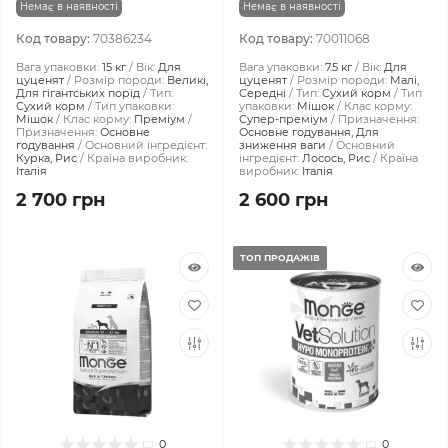
Немає в наявності
Немає в наявності
Код товару:
70386234
Код товару:
70011068
Вага упаковки:
15 кг
Вік:
Для
Вага упаковки:
7.5 кг
Вік:
Для
цуценят
Розмір породи:
Великі,
цуценят
Розмір породи:
Малі,
Для гігантських порід
Тип:
Середні
Тип:
Сухий корм
Тип
Сухий корм
Тип упаковки:
упаковки:
Мішок
Клас корму:
Мішок
Клас корму:
Преміум
Супер-преміум
Призначення:
Призначення:
Основне
Основне годування, Для
годування
Основний інгредієнт:
зниження ваги
Основний
Курка, Рис
Країна виробник:
інгредієнт:
Лосось, Рис
Країна
Італія
виробник:
Італія
2 700 грн
2 600 грн
ТОП ПРОДАЖІВ
0
0