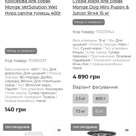
Консерва для собак
Сухий корм для собак
Monge VetSolution Wet
Monge Dog Mini Puppy &
Hypo canine тунeць 400г
Junior Ягня 15 кг
Немає в наявності
Код товару:
70005944
Вага упаковки:
15 кг
Вік:
Для
цуценят
Розмір породи:
Малі
Тип:
Сухий корм
Тип упаковки:
Немає в наявності
Мішок
Клас корму:
Супер-
преміум
Призначення:
Основне
годування
Основний інгредієнт:
Код товару:
70082037
Ягня, Рис
Країна виробник:
Італія
Вага упаковки:
400 г
Вік:
Для
дорослих, Для цуценят
Розмір
4 890 грн
породи:
Всі породи, Дрібні,
Середні, Великі, Для гігантських
порід
Тип:
Вологий корм,
Варіант фасування:
Паштет
Тип упаковки:
Консерви
Клас корму:
Супер-преміум
Основний інгредієнт:
Тунець
2.5 кг
800 г
Країна виробник:
Італія
140 грн
7.5 кг
15 кг
ТОП ПРОДАЖІВ
ТОП ПРОДАЖІВ