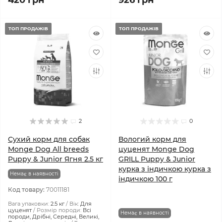
420 грн
926 грн
ТОП ПРОДАЖІВ
ТОП ПРОДАЖІВ
2
0
Сухий корм для собак
Вологий корм для
Monge Dog All breeds
цуценят Monge Dog
Puppy & Junior Ягня 2.5 кг
GRILL Puppy & Junior
курка з індичкою курка з
Немає в наявності
індичкою 100 г
Код товару:
70011181
Вага упаковки:
2.5 кг
Вік:
Для
цуценят
Розмір породи:
Всі
Немає в наявності
породи, Дрібні, Середні, Великі,