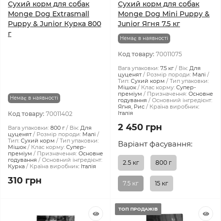
Сухий корм для собак
Сухий корм для собак
Monge Dog Extrasmall
Monge Dog Mini Puppy &
Puppy & Junior Курка 800
Junior Ягня 7.5 кг
г
Немає в наявності
Код товару:
70011075
Вага упаковки:
7.5 кг
Вік:
Для
цуценят
Розмір породи:
Малі
Тип:
Сухий корм
Тип упаковки:
Мішок
Клас корму:
Супер-
преміум
Призначення:
Основне
Немає в наявності
годування
Основний інгредієнт:
Ягня, Рис
Країна виробник:
Італія
Код товару:
70011402
2 450 грн
Вага упаковки:
800 г
Вік:
Для
цуценят
Розмір породи:
Малі
Тип:
Сухий корм
Тип упаковки:
Варіант фасування:
Мішок
Клас корму:
Супер-
преміум
Призначення:
Основне
годування
Основний інгредієнт:
2.5 кг
800 г
Курка
Країна виробник:
Італія
310 грн
7.5 кг
15 кг
ТОП ПРОДАЖІВ