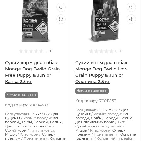
0
0
Сухий корм для собак
Сухий корм для собак
Monge Dog Bwild Grain
Monge Dog Bwild Low
Free Puppy & Junior
Grain Puppy & Junior
Качка 2.5 кг
Оленина 2.5 кг
Немає в наявності
Немає в наявності
Код товару:
70011853
Код товару:
70004787
Вага упаковки:
2.5 кг
Вік:
Для
Вага упаковки:
2.5 кг
Вік:
Для
цуценят
Розмір породи:
Всі
цуценят
Розмір породи:
Всі
породи, Дрібні, Середні, Великі,
породи, Дрібні, Середні, Великі,
Для гігантських порід
Тип:
Для гігантських порід
Тип:
Сухий корм
Тип упаковки:
Сухий корм
Тип упаковки:
Мішок
Клас корму:
Супер-
Мішок
Клас корму:
Супер-
преміум
Призначення:
Основне
преміум
Призначення:
Основне
годування
Основний інгредієнт: