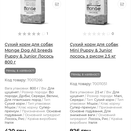
1
0
Сухий корм для собак
Сухий корм для собак
Monge Dog All breeds
Mini Puppy & Junior
Puppy & Junior Лосось
лосось з рисом 2.5 кг
800 г
Немає в наявності
Немає в наявності
Код товару:
70011266
Код товару:
70011051
Вага упаковки:
800 г
Вік:
Для
цуценят
Розмір породи:
Всі
Вага упаковки:
2.5 кг
Вік:
Для
породи, Дрібні, Середні, Великі,
цуценят
Розмір породи:
Малі,
Для гігантських порід
Тип:
Середні
Тип:
Сухий корм
Тип
Сухий корм
Тип упаковки:
упаковки:
Мішок
Клас корму:
Мішок
Клас корму:
Супер-
Супер-преміум
Призначення:
преміум
Призначення:
Основне
Основне годування, Для
годування
Основний інгредієнт:
зниження ваги
Основний
Лосось, Рис
Країна виробник:
інгредієнт:
Лосось, Рис
Країна
Італія
виробник:
Італія