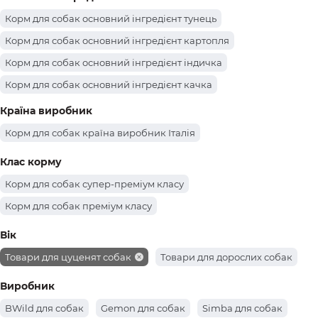
Корм для собак основний інгредієнт тунець
Корм для собак основний інгредієнт картопля
Корм для собак основний інгредієнт індичка
Корм для собак основний інгредієнт качка
Корм для собак основний інгредієнт яловичина
Країна виробник
Корм для собак основний інгредієнт ягня
Корм для собак країна виробник Італія
Корм для собак основний інгредієнт дичина
Клас корму
Корм для собак основний інгредієнт тунець
Корм для собак супер-преміум класу
Корм для собак основний інгредієнт телятина
Корм для собак преміум класу
Корм для собак основний інгредієнт свинина
Вік
Корм для собак основний інгредієнт рис
Товари для цуценят собак
Товари для дорослих собак
Корм для собак основний інгредієнт оленина
Корм для собак основний інгредієнт кролик
Виробник
BWild для собак
Gemon для собак
Simba для собак