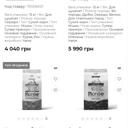
Код товару:
70006347
Вага упаковки:
15 кг
Вік:
Для
цуценят
Розмір породи:
Всі
Вага упаковки:
15 кг
Вік:
Для
породи, Дрібні, Середні, Великі,
цуценят
Розмір породи:
Для гігантських порід
Тип:
Середні
Тип:
Сухий корм
Тип
Сухий корм
Тип упаковки:
упаковки:
Мішок
Клас корму:
Мішок
Клас корму:
Супер-
Супер-преміум
Призначення:
преміум
Призначення:
Основне
Основне годування
Основний
годування
Основний інгредієнт:
інгредієнт:
Курка, Рис
Країна
Оленина
Країна виробник:
виробник:
Італія
Італія
4 040 грн
5 990 грн
ТОП ПРОДАЖІВ
0
0