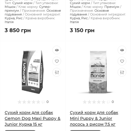
Тип:
Сухий корм
Тип упаковки:
Сухий корм
Тип упаковки:
Мішок
Клас корму:
Супер-
Мішок
Клас корму:
Преміум
преміум
Призначення:
Основне
Призначення:
Основне
годування
Основний інгредієнт:
годування
Основний інгредієнт:
Курка, Рис
Країна виробник:
Курка, Рис
Країна виробник:
Італія
Італія
3 850 грн
3 150 грн
0
0
Сухий корм для собак
Сухий корм для собак
Gemon Dog Maxi Puppy &
Mini Puppy & Junior
Junior Курка 15 кг
лосось з рисом 7.5 кг