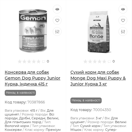
0
0
Консерва для собак
Сухий корм для собак
Gemon Dog Puppy Junior
Monge Dog Maxi Puppy &
Курка, індичка 415 г
Junior Курка 3 кг
Немає в наявності
Немає в наявності
Код товару:
70387866
Код товару:
70004350
Вага упаковки:
415 г
Вік:
Для
цуценят
Розмір породи:
Всі
породи, Дрібні, Середні, Великі,
Вага упаковки:
3 кг
Вік:
Для
Для гігантських порід
Тип:
цуценят
Розмір породи:
Великі
Вологий корм
Тип упаковки:
Тип:
Сухий корм
Тип упаковки:
Консерви
Клас корму:
Преміум
Мішок
Клас корму:
Супер-