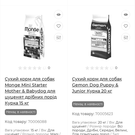
0
0
Сухий корм для собак
Сухий корм для собак
Monge Mini Starter
Gemon Dog Puppy &
Mother & Babydog для
Junior Курка 20 кг
цуценят дрібних порід
Курка 15 кг
Немає в наявності
Немає в наявності
Код товару:
70005623
Код товару:
70006088
Вага упаковки:
20 кг
Вік:
Для
цуценят
Розмір породи:
Всі
Вага упаковки:
15 кг
Вік:
Для
породи, Дрібні, Середні, Великі,
цуценят
Розмір породи:
Малі
Для гігантських порід
Тип: