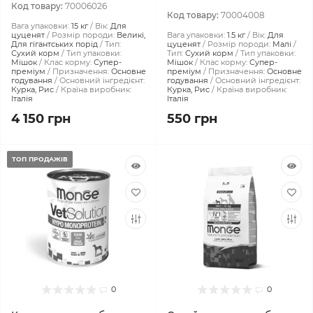
Код товару:
70006026
Код товару:
70004008
Вага упаковки:
15 кг
Вік:
Для
цуценят
Розмір породи:
Великі,
Вага упаковки:
1.5 кг
Вік:
Для
Для гігантських порід
Тип:
цуценят
Розмір породи:
Малі
Сухий корм
Тип упаковки:
Тип:
Сухий корм
Тип упаковки:
Мішок
Клас корму:
Супер-
Мішок
Клас корму:
Супер-
преміум
Призначення:
Основне
преміум
Призначення:
Основне
годування
Основний інгредієнт:
годування
Основний інгредієнт:
Курка, Рис
Країна виробник:
Курка, Рис
Країна виробник:
Італія
Італія
4 150 грн
550 грн
ТОП ПРОДАЖІВ
0
0