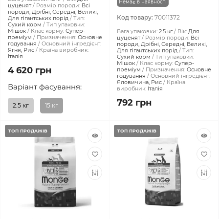
Немає в наявності
цуценят
Розмір породи:
Всі
породи, Дрібні, Середні, Великі,
Код товару:
70011372
Для гігантських порід
Тип:
Сухий корм
Тип упаковки:
Мішок
Клас корму:
Супер-
Вага упаковки:
2.5 кг
Вік:
Для
преміум
Призначення:
Основне
цуценят
Розмір породи:
Всі
годування
Основний інгредієнт:
породи, Дрібні, Середні, Великі,
Ягня, Рис
Країна виробник:
Для гігантських порід
Тип:
Італія
Сухий корм
Тип упаковки:
Мішок
Клас корму:
Супер-
4 620 грн
преміум
Призначення:
Основне
годування
Основний інгредієнт:
Яловичина, Рис
Країна
Варіант фасування:
виробник:
Італія
792 грн
2.5 кг
15 кг
ТОП ПРОДАЖІВ
ТОП ПРОДАЖІВ