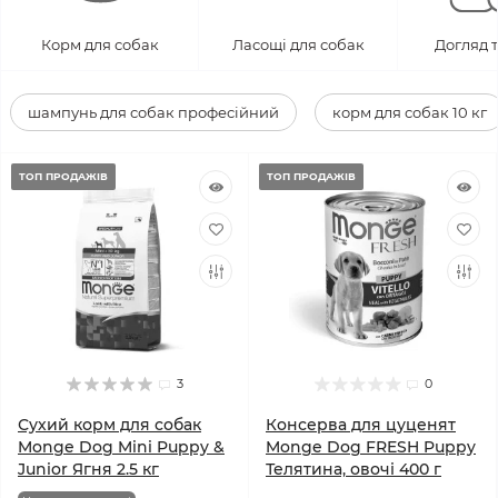
Корм для собак
Ласощі для собак
Догляд т
шампунь для собак професійний
корм для собак 10 кг
ТОП ПРОДАЖІВ
ТОП ПРОДАЖІВ
3
0
Сухий корм для собак
Консерва для цуценят
Monge Dog Mini Puppy &
Monge Dog FRESH Puppy
Junior Ягня 2.5 кг
Телятина, овочі 400 г