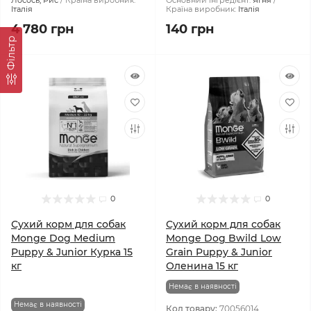
Лосось, Рис
Країна виробник:
Основний інгредієнт:
Ягня
Італія
Країна виробник:
Італія
4 780 грн
140 грн
Фiльтр
0
0
Сухий корм для собак
Сухий корм для собак
Monge Dog Medium
Monge Dog Bwild Low
Puppy & Junior Курка 15
Grain Puppy & Junior
кг
Оленина 15 кг
Немає в наявності
Немає в наявності
Код товару:
70056014