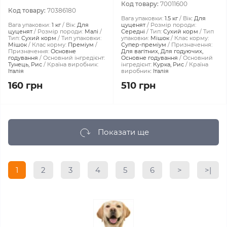
Код товару:
70011600
Код товару:
70386180
Вага упаковки:
1.5 кг
Вік:
Для
Вага упаковки:
1 кг
Вік:
Для
цуценят
Розмір породи:
цуценят
Розмір породи:
Малі
Середні
Тип:
Сухий корм
Тип
Тип:
Сухий корм
Тип упаковки:
упаковки:
Мішок
Клас корму:
Мішок
Клас корму:
Преміум
Супер-преміум
Призначення:
Призначення:
Основне
Для вагітних, Для годуючих,
годування
Основний інгредієнт:
Основне годування
Основний
Тунець, Рис
Країна виробник:
інгредієнт:
Курка, Рис
Країна
Італія
виробник:
Італія
160 грн
510 грн
Показати ще
1
2
3
4
5
6
>
>|