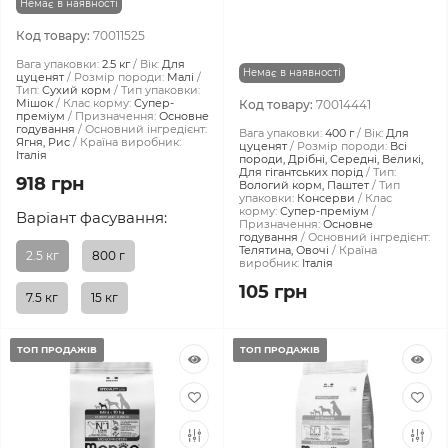
Немає в наявності
Код товару:
70011525
Вага упаковки:
2.5 кг
Вік:
Для
Немає в наявності
цуценят
Розмір породи:
Малі
Тип:
Сухий корм
Тип упаковки:
Мішок
Клас корму:
Супер-
Код товару:
70014441
преміум
Призначення:
Основне
годування
Основний інгредієнт:
Вага упаковки:
400 г
Вік:
Для
Ягня, Рис
Країна виробник:
цуценят
Розмір породи:
Всі
Італія
породи, Дрібні, Середні, Великі,
Для гігантських порід
Тип:
918 грн
Вологий корм, Паштет
Тип
упаковки:
Консерви
Клас
корму:
Супер-преміум
Варіант фасування:
Призначення:
Основне
годування
Основний інгредієнт:
Телятина, Овочі
Країна
2.5 кг
800 г
виробник:
Італія
105 грн
7.5 кг
15 кг
ТОП ПРОДАЖІВ
ТОП ПРОДАЖІВ