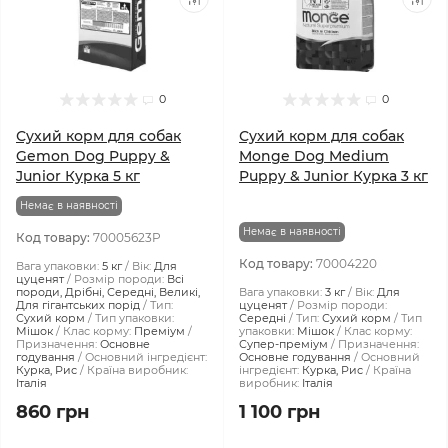
0
0
Сухий корм для собак
Сухий корм для собак
Gemon Dog Puppy &
Monge Dog Medium
Junior Курка 5 кг
Puppy & Junior Курка 3 кг
Немає в наявності
Немає в наявності
Код товару:
70005623P
Код товару:
70004220
Вага упаковки:
5 кг
Вік:
Для
цуценят
Розмір породи:
Всі
породи, Дрібні, Середні, Великі,
Вага упаковки:
3 кг
Вік:
Для
Для гігантських порід
Тип:
цуценят
Розмір породи:
Сухий корм
Тип упаковки:
Середні
Тип:
Сухий корм
Тип
Мішок
Клас корму:
Преміум
упаковки:
Мішок
Клас корму:
Призначення:
Основне
Супер-преміум
Призначення:
годування
Основний інгредієнт:
Основне годування
Основний
Курка, Рис
Країна виробник:
інгредієнт:
Курка, Рис
Країна
Італія
виробник:
Італія
860 грн
1 100 грн