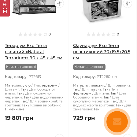
0
0
Тераріум Exo Terra
Фаунаріум Exo Terra
скляний «Natural
пластиковий 30x19,5x20,5
Terrarium» 90 x 45 x 45 см
см
Немає в наявності
Немає в наявності
Код товару:
PT2613
Код товару:
PT2260_ord
Матеріал:
скло
Тип:
тераріум
Матеріал:
пластик
Для равлика:
Для змії:
Так
Для бородатої
Так
Для павука:
Так
Тип:
агами:
Так
Для сухопутної
фаунаріум
Для змії:
Так
Для
черепахи:
Так
Для водоплавних
бородатої агами:
Так
Для
черепах:
Так
Для водних жаб та
сухопутної черепахи:
Так
Для
тритонів:
Так
Країна виробник:
водних жаб та тритонів:
Так
Для
Німеччина
хамелеона:
Так
19 801 грн
729 грн