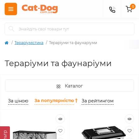
0
Тераріумістика
Тераріуми та фаунаріуми
Тераріуми та фаунаріуми
Каталог
За популярністю
За ціною
За рейтингом
Фiльтр