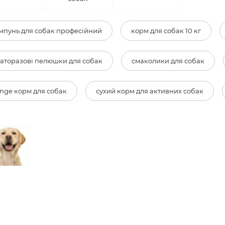
пунь для собак професійний
корм для собак 10 кг
аторазові пелюшки для собак
смаколики для собак
ge корм для собак
сухий корм для активних собак