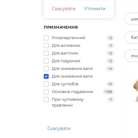
Скасувати
Уточнити
шам
ПРИЗНАЧЕННЯ
баг
Гіпоалергенний
+2
Для активних
+1
Для вагітних
+2
mon
Для годуючих
+2
Для зниження ваги
+4
Для зниження ваги
Для суглобів
+6
Основне годування
+188
При чутливому
+1
травленні
Скасувати