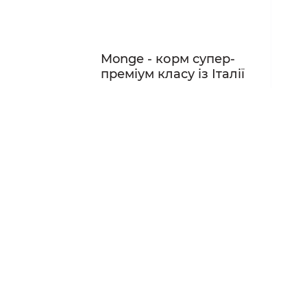
Monge - корм супер-
преміум класу із Італії
Від 190 грн
Дивитись усі
Різноманітність смаків
сухих та вологих
кормів від бренду