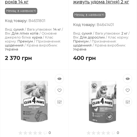
років 14 кг
живуть удома (ягня) 2 кг
Немає в наявності
Немає в наявності
Код товару:
B4631801
Код товару:
B4641401
Вид:
сухий
Вага упаковки:
14 кг
Вік:
Для літніх котів
Основне
Вид:
сухий
Вага упаковки:
2 кг
джерело білка:
курка
Клас
Вік:
Для дорослих
Клас корму:
корму:
Преміум
Призначення:
Преміум
Призначення:
щоденний
Країна виробник:
щоденний
Країна виробник:
Україна
Україна
2 370 грн
400 грн
0
0