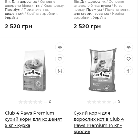
Вік:
Для дорослих
Основне
Вік:
Для дорослих
Основне
джерело білка:
ягня
Клас корму:
джерело білка:
курка
Клас
Преміум
Призначення:
корму:
Преміум
Призначення:
щоденний
Країна виробник:
для стерилізованих
Країна
Україна
виробник:
Україна
2 520 грн
2 520 грн
0
0
Club 4 Paws Premium
Сухий корм для
сухий корм для кошенят
дорослих котів Club 4
5 кг - курка
Paws Premium 14 кг -
кролик