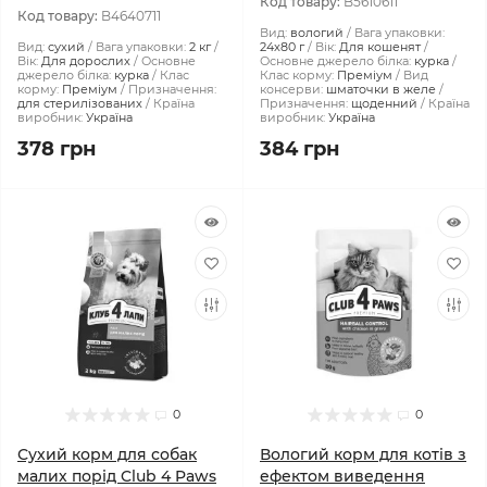
Код товару:
B5610611
Код товару:
B4640711
Вид:
вологий
Вага упаковки:
Вид:
сухий
Вага упаковки:
2 кг
24x80 г
Вік:
Для кошенят
Вік:
Для дорослих
Основне
Основне джерело білка:
курка
джерело білка:
курка
Клас
Клас корму:
Преміум
Вид
корму:
Преміум
Призначення:
консерви:
шматочки в желе
для стерилізованих
Країна
Призначення:
щоденний
Країна
виробник:
Україна
виробник:
Україна
378 грн
384 грн
0
0
Сухий корм для собак
Вологий корм для котів з
малих порід Club 4 Paws
ефектом виведення