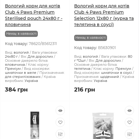
Вологий корм для котів
Вологий корм для котів
Club 4 Paws Premium
Club 4 Paws Premium
Sterilised pouch 24x80 г -
Selection 12x80 г (курка та
яловичина
телятина в соусі)
Немає в наявності
Немає в наявності
Код товару:
78620/B5612311
Код товару:
B5630901
Вид:
вологий
Вага упаковки:
24x80 г
Вік:
Для дорослих
Вид:
вологий
Вага упаковки:
80
Основне джерело білка:
г *12шт
Вік:
Для дорослих
яловичина
Клас корму:
Основне джерело білка:
Преміум
Вид консерви:
телятина
Клас корму:
Преміум
шматочки в желе
Призначення:
Вид консерви:
шматочки в соусі
для стерилізованих
Країна
Призначення:
щоденний
Країна
виробник:
Україна
виробник:
Україна
384 грн
216 грн