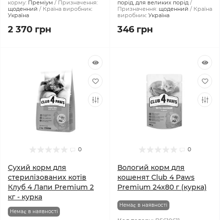
корму:
Преміум
Призначення:
порід, для великих порід
щоденний
Країна виробник:
Призначення:
щоденний
Країна
Україна
виробник:
Україна
2 370 грн
346 грн
0
0
Сухий корм для
Вологий корм для
стерилізованих котів
кошенят Club 4 Paws
Клуб 4 Лапи Premium 2
Premium 24x80 г (курка)
кг - курка
Немає в наявності
Немає в наявності