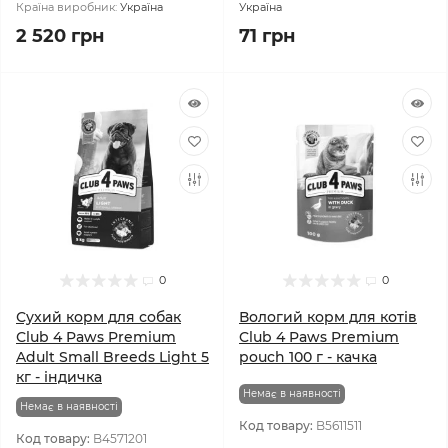
Країна виробник:
Україна
Україна
2 520 грн
71 грн
0
0
Сухий корм для собак
Вологий корм для котів
Сlub 4 Paws Premium
Club 4 Paws Premium
Adult Small Breeds Light 5
pouch 100 г - качка
кг - індичка
Немає в наявності
Немає в наявності
Код товару:
B5611511
Код товару:
B4571201