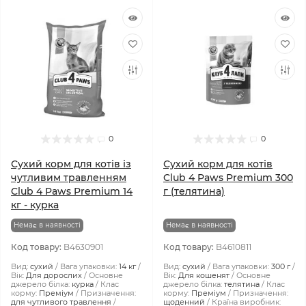
0
0
Сухий корм для котів із
Сухий корм для котів
чутливим травленням
Club 4 Paws Premium 300
Club 4 Paws Premium 14
г (телятина)
кг - курка
Немає в наявності
Немає в наявності
Код товару:
B4630901
Код товару:
B4610811
Вид:
сухий
Вага упаковки:
14 кг
Вид:
сухий
Вага упаковки:
300 г
Вік:
Для дорослих
Основне
Вік:
Для кошенят
Основне
джерело білка:
курка
Клас
джерело білка:
телятина
Клас
корму:
Преміум
Призначення:
корму:
Преміум
Призначення:
для чутливого травлення
щоденний
Країна виробник: