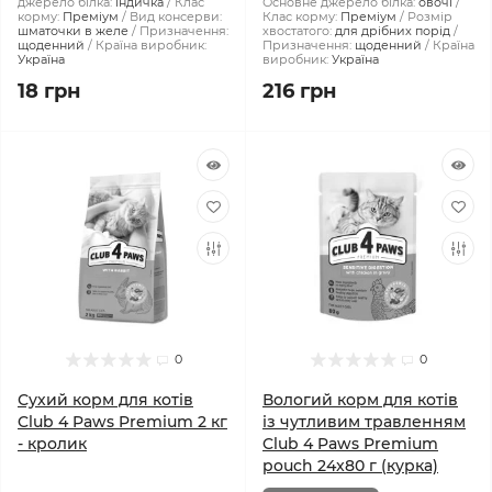
джерело білка:
індичка
Клас
Основне джерело білка:
овочі
корму:
Преміум
Вид консерви:
Клас корму:
Преміум
Розмір
шматочки в желе
Призначення:
хвостатого:
для дрібних порід
щоденний
Країна виробник:
Призначення:
щоденний
Країна
Україна
виробник:
Україна
18 грн
216 грн
0
0
Сухий корм для котів
Вологий корм для котів
Club 4 Paws Premium 2 кг
із чутливим травленням
- кролик
Club 4 Paws Premium
pouch 24x80 г (курка)