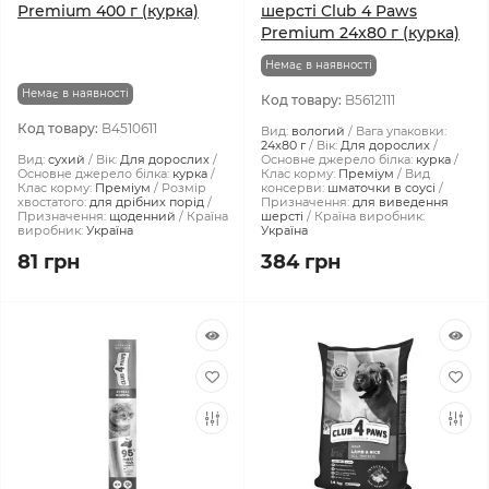
Premium 400 г (курка)
шерсті Club 4 Paws
Premium 24x80 г (курка)
Немає в наявності
Немає в наявності
Код товару:
B5612111
Код товару:
B4510611
Вид:
вологий
Вага упаковки:
24x80 г
Вік:
Для дорослих
Вид:
сухий
Вік:
Для дорослих
Основне джерело білка:
курка
Основне джерело білка:
курка
Клас корму:
Преміум
Вид
Клас корму:
Преміум
Розмір
консерви:
шматочки в соусі
хвостатого:
для дрібних порід
Призначення:
для виведення
Призначення:
щоденний
Країна
шерсті
Країна виробник:
виробник:
Україна
Україна
81 грн
384 грн