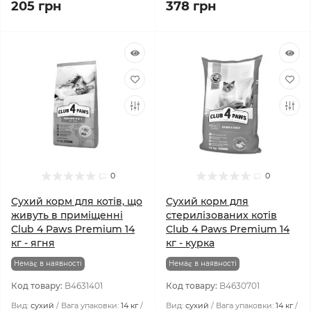
205 грн
378 грн
0
0
Сухий корм для котів, що
Сухий корм для
живуть в приміщенні
стерилізованих котів
Club 4 Paws Premium 14
Club 4 Paws Premium 14
кг - ягня
кг - курка
Немає в наявності
Немає в наявності
Код товару:
B4631401
Код товару:
B4630701
Вид:
сухий
Вага упаковки:
14 кг
Вид:
сухий
Вага упаковки:
14 кг