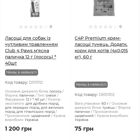
0
0
Ласощі для собак із
C4P Premium крем-
чутливим травленням
ласощі тунець. Додатк.
Club 4 Paws м'ясна
корм для котів (4х0,015
паличка 12 г (лосось) *
кг), 60 г
40шт
Немає в наявності
Код товару:
D5111112
Немає в наявності
Основне джерело білка:
лосось
Код товару:
D6151102
Форма:
палички
Тип:
снеки
Фасування:
12 г * 40 шт
Розмір
хвостатого:
для дрібних порід,
Вага упаковки:
60 г
Основне
для середніх порід, для великих
джерело білка:
тунець
Форма:
порід, для гігантських порід
палички
Призначення:
Призначення:
щоденний
Країна
щоденний
Країна виробник:
виробник:
Україна
Україна
1 200 грн
75 грн