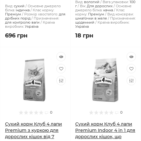
Вид:
вологий
Вага упаковки:
100
Вид:
сухий
Основне джерело
г
Вік:
Для дорослих
Основне
білка:
індичка
Клас корму:
джерело білка:
качка
Клас
Преміум
Розмір хвостатого:
для
корму:
Преміум
Вид консерви:
дрібних порід
Призначення:
шматочки в желе
Призначення:
для контролю ваги
Країна
щоденний
Країна виробник:
виробник:
Україна
Україна
696 грн
18 грн
0
0
Сухий корм Клуб 4 лапи
Сухий корм Клуб 4 лапи
Premium з куркою для
Premium Indoor 4 in 1 для
дорослих кішок від 7
дорослих кішок, що