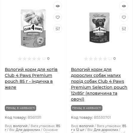
0
0
Вологий корм для котів
Вологий корм для
Club 4 Paws Premium
дорослих собак малих
pouch 85 г - індичка в
порід собак Club 4 Paws
желе
Premium Selection pouch
12x85г (яловичина та
овочі)
Немає в наявності
Немає в наявності
Код товару:
B5611311
Код товару:
B5530701
Вид:
вологий
Вага упаковки:
85
Вид:
вологий
Вага упаковки:
85
г
Вік:
Для дорослих
Основне
г х 12 шт
Вік:
Для дорослих