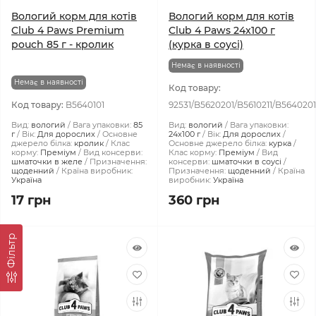
Вологий корм для котів
Вологий корм для котів
Club 4 Paws Premium
Club 4 Paws 24x100 г
pouch 85 г - кролик
(курка в соусі)
Немає в наявності
Немає в наявності
Код товару:
Код товару:
B5640101
92531/B5620201/B5610211/B5640201
Вид:
вологий
Вага упаковки:
85
Вид:
вологий
Вага упаковки:
г
Вік:
Для дорослих
Основне
24x100 г
Вік:
Для дорослих
джерело білка:
кролик
Клас
Основне джерело білка:
курка
корму:
Преміум
Вид консерви:
Клас корму:
Преміум
Вид
шматочки в желе
Призначення:
консерви:
шматочки в соусі
щоденний
Країна виробник:
Призначення:
щоденний
Країна
Україна
виробник:
Україна
17 грн
360 грн
Фiльтр