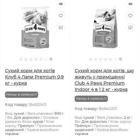
0
0
Сухий корм для котів
Сухий корм для котів, що
Клуб 4 Лапи Premium 0,9
живуть у приміщенні
кг - курка
Club 4 Paws Premium
Indoor 4 в 1 2 кг - курка
Немає в наявності
Немає в наявності
Код товару:
B4620411
Код товару:
B4640201
Вид:
сухий
Вага упаковки:
900 г
Вік:
Для дорослих
Основне
Вид:
сухий
Вага упаковки:
2 кг
джерело білка:
курка
Клас
Вік:
Для дорослих
Клас корму:
корму:
Преміум
Призначення:
Преміум
Призначення:
щоденний
Країна виробник:
щоденний
Країна виробник:
Україна
Україна