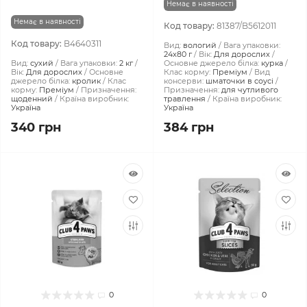
Немає в наявності
Немає в наявності
Код товару:
81387/B5612011
Код товару:
B4640311
Вид:
вологий
Вага упаковки:
24x80 г
Вік:
Для дорослих
Вид:
сухий
Вага упаковки:
2 кг
Основне джерело білка:
курка
Вік:
Для дорослих
Основне
Клас корму:
Преміум
Вид
джерело білка:
кролик
Клас
консерви:
шматочки в соусі
корму:
Преміум
Призначення:
Призначення:
для чутливого
щоденний
Країна виробник:
травлення
Країна виробник:
Україна
Україна
340 грн
384 грн
0
0