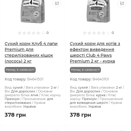
0
0
Сухий корм Клуб 4 лапи
Сухий корм для котів з
Premium для
ефектом виведення
стерилізованих кішок
шерсті Club 4 Paws
(лосось) 2 кг
Premium 2 кг - курка
Немає в наявності
Немає в наявності
Код товару:
B4641501
Код товару:
B4640101
Вид:
сухий
Вага упаковки:
2 кг
Вид:
сухий
Вага упаковки:
2 кг
Вік:
Для дорослих
Основне
Вік:
Для дорослих
Основне
джерело білка:
ягня
Клас корму:
джерело білка:
курка
Клас
Преміум
Призначення:
для
корму:
Преміум
Призначення:
стерилізованих
Країна
для виведення шерсті
Країна
виробник:
Україна
виробник:
Україна
378 грн
378 грн