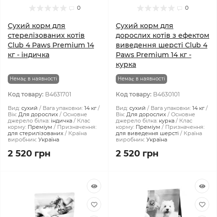
0
0
Сухий корм для
Сухий корм для
стерелізованих котів
дорослих котів з ефектом
Club 4 Paws Premium 14
виведення шерсті Club 4
кг - індичка
Paws Premium 14 кг -
курка
Немає в наявності
Немає в наявності
Код товару:
B4631701
Код товару:
B4630101
Вид:
сухий
Вага упаковки:
14 кг
Вид:
сухий
Вага упаковки:
14 кг
Вік:
Для дорослих
Основне
Вік:
Для дорослих
Основне
джерело білка:
індичка
Клас
джерело білка:
курка
Клас
корму:
Преміум
Призначення:
корму:
Преміум
Призначення:
для стерилізованих
Країна
для виведення шерсті
Країна
виробник:
Україна
виробник:
Україна
2 520 грн
2 520 грн