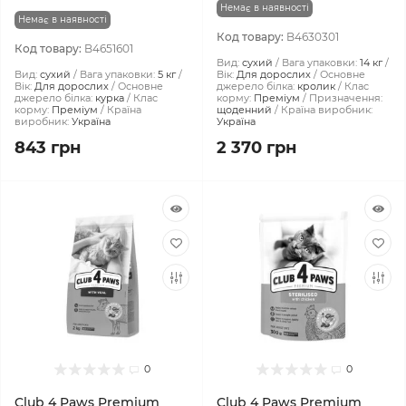
Немає в наявності
Немає в наявності
Код товару:
B4630301
Код товару:
B4651601
Вид:
сухий
Вага упаковки:
14 кг
Вид:
сухий
Вага упаковки:
5 кг
Вік:
Для дорослих
Основне
Вік:
Для дорослих
Основне
джерело білка:
кролик
Клас
джерело білка:
курка
Клас
корму:
Преміум
Призначення:
корму:
Преміум
Країна
щоденний
Країна виробник:
виробник:
Україна
Україна
843 грн
2 370 грн
0
0
Club 4 Paws Premium
Club 4 Paws Premium