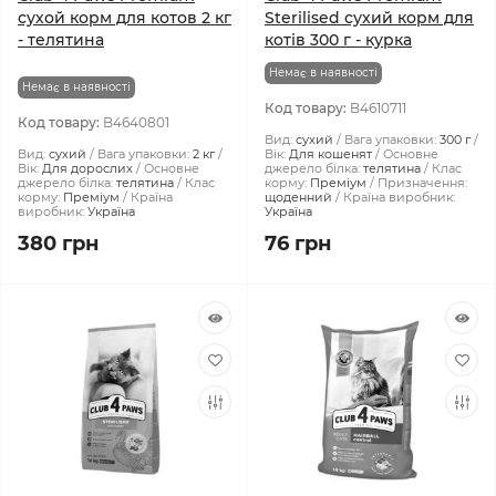
сухой корм для котов 2 кг
Sterilised сухий корм для
- телятина
котів 300 г - курка
Немає в наявності
Немає в наявності
Код товару:
B4610711
Код товару:
B4640801
Вид:
сухий
Вага упаковки:
300 г
Вид:
сухий
Вага упаковки:
2 кг
Вік:
Для кошенят
Основне
Вік:
Для дорослих
Основне
джерело білка:
телятина
Клас
джерело білка:
телятина
Клас
корму:
Преміум
Призначення:
корму:
Преміум
Країна
щоденний
Країна виробник:
виробник:
Україна
Україна
380 грн
76 грн