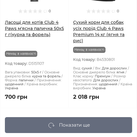
0
0
Ласощі для котів Club 4
Сухий корм для собак
Paws м'ясна паличка 50x5
усіх порід Club 4 Paws
г г(курка та форель)
Premium 14 кг (ягня та
рис)
Немає в наявності
Немає в наявності
Код товару:
B4530801
Код товару:
D5151107
Вид:
сухий
Вік:
Для дорослих
Вага упаковки:
50x5 г
Основне
Основне джерело білка:
ягня
джерело білка:
курка та форель
Клас корму:
Преміум
Розмір
Форма:
палички
Призначення:
хвостатого:
Для дорослих
щоденний
Країна виробник:
Призначення:
щоденний
Країна
Україна
виробник:
Україна
700 грн
2 018 грн
Показати ще