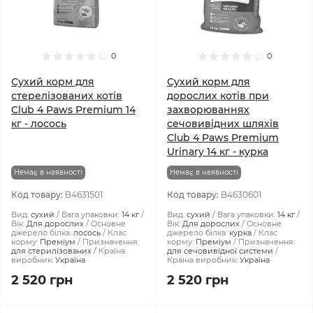
0
0
Сухий корм для
Сухий корм для
стерелізованих котів
дорослих котів при
Club 4 Paws Premium 14
захворюваннях
кг - лосось
сечовивідних шляхів
Club 4 Paws Premium
Urinary 14 кг - курка
Немає в наявності
Немає в наявності
Код товару:
B4631501
Код товару:
B4630601
Вид:
сухий
Вага упаковки:
14 кг
Вид:
сухий
Вага упаковки:
14 кг
Вік:
Для дорослих
Основне
Вік:
Для дорослих
Основне
джерело білка:
лосось
Клас
джерело білка:
курка
Клас
корму:
Преміум
Призначення:
корму:
Преміум
Призначення:
для стерилізованих
Країна
для сечовивідної системи
виробник:
Україна
Країна виробник:
Україна
2 520 грн
2 520 грн