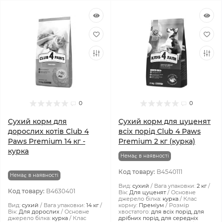
0
0
Сухий корм для
Сухий корм для цуценят
дорослих котів Club 4
всіх порід Club 4 Paws
Paws Premium 14 кг -
Premium 2 кг (курка)
курка
Немає в наявності
Код товару:
B4540111
Немає в наявності
Вид:
сухий
Вага упаковки:
2 кг
Код товару:
B4630401
Вік:
Для цуценят
Основне
джерело білка:
курка
Клас
Вид:
сухий
Вага упаковки:
14 кг
корму:
Преміум
Розмір
Вік:
Для дорослих
Основне
хвостатого:
для всіх порід, для
джерело білка:
курка
Клас
дрібних порід, для середніх