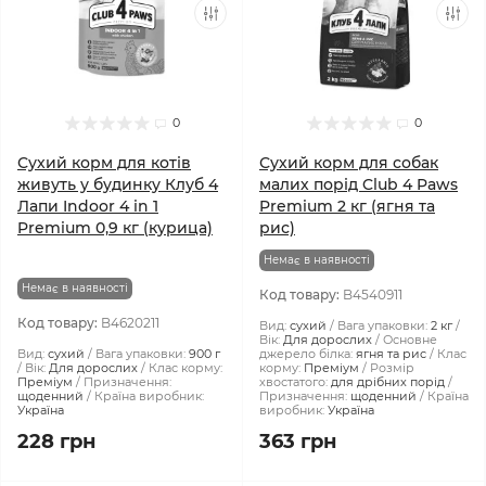
0
0
Сухий корм для котів
Сухий корм для собак
живуть у будинку Клуб 4
малих порід Club 4 Paws
Лапи Indoor 4 in 1
Premium 2 кг (ягня та
Premium 0,9 кг (курица)
рис)
Немає в наявності
Немає в наявності
Код товару:
B4540911
Код товару:
B4620211
Вид:
сухий
Вага упаковки:
2 кг
Вік:
Для дорослих
Основне
Вид:
сухий
Вага упаковки:
900 г
джерело білка:
ягня та рис
Клас
Вік:
Для дорослих
Клас корму:
корму:
Преміум
Розмір
Преміум
Призначення:
хвостатого:
для дрібних порід
щоденний
Країна виробник:
Призначення:
щоденний
Країна
Україна
виробник:
Україна
228 грн
363 грн