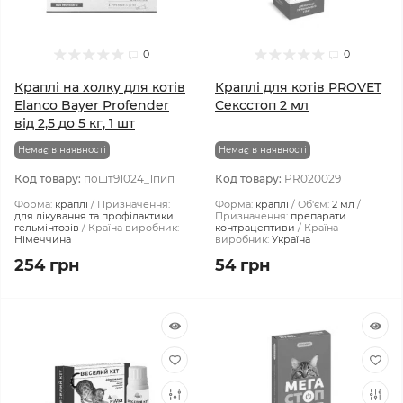
0
0
Краплі на холку для котів
Краплі для котів PROVET
Elanco Bayer Profender
Сексcтоп 2 мл
від 2,5 до 5 кг, 1 шт
Немає в наявності
Немає в наявності
Код товару:
пошт91024_1пип
Код товару:
PR020029
Форма:
краплі
Призначення:
Форма:
краплі
Об'єм:
2 мл
для лікування та профілактики
Призначення:
препарати
гельмінтозів
Країна виробник:
контрацептиви
Країна
Німеччина
виробник:
Україна
254 грн
54 грн