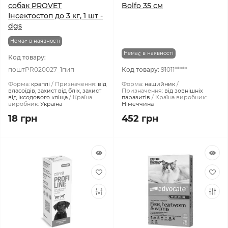
собак PROVET
Bolfo 35 см
Інсектостоп до 3 кг, 1 шт -
dgs
Немає в наявності
Немає в наявності
Код товару:
поштPR020027_1пип
Код товару:
91011*****
Форма:
краплі
Призначення:
від
Форма:
нашийник
власоїдів, захист від бліх, захист
Призначення:
від зовнішніх
від іксодового кліща
Країна
паразитів
Країна виробник:
виробник:
Україна
Німеччина
18 грн
452 грн