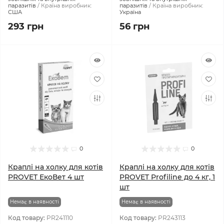
паразитів
Країна виробник:
паразитів
Країна виробник:
США
Україна
293 грн
56 грн
0
0
Краплі на холку для котів
Краплі на холку для котів
PROVET ЕкоВет 4 шт
PROVET Profiline до 4 кг, 1
шт
Немає в наявності
Немає в наявності
Код товару:
PR241110
Код товару:
PR243113