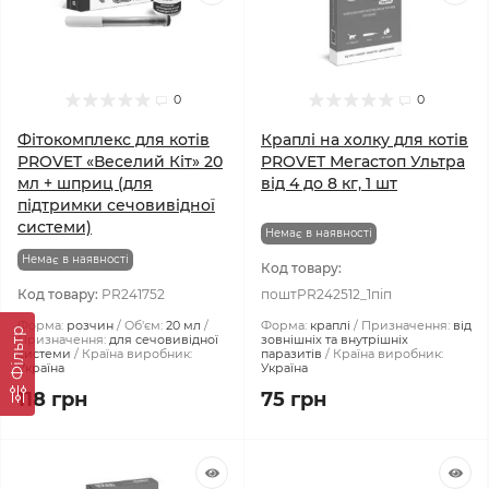
0
0
Фітокомплекс для котів
Краплі на холку для котів
PROVET «Веселий Кіт» 20
PROVET Мегастоп Ультра
мл + шприц (для
від 4 до 8 кг, 1 шт
підтримки сечовивідної
системи)
Немає в наявності
Немає в наявності
Код товару:
Код товару:
PR241752
поштPR242512_1піп
Форма:
розчин
Об'єм:
20 мл
Форма:
краплі
Призначення:
від
Фiльтр
Призначення:
для сечовивідної
зовнішніх та внутрішніх
системи
Країна виробник:
паразитів
Країна виробник:
Україна
Україна
118 грн
75 грн