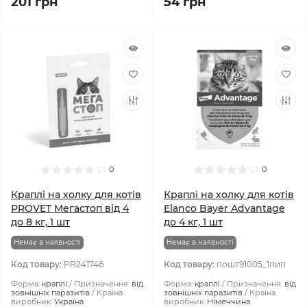
201 грн
54 грн
0
0
Краплі на холку для котів
Краплі на холку для котів
PROVET Мегастоп від 4
Elanco Bayer Advantage
до 8 кг, 1 шт
до 4 кг, 1 шт
Немає в наявності
Немає в наявності
Код товару:
PR241746
Код товару:
пошт91005_1пип
Форма:
краплі
Призначення:
від
Форма:
краплі
Призначення:
від
зовнішніх паразитів
Країна
зовнішніх паразитів
Країна
виробник:
Україна
виробник:
Німеччина