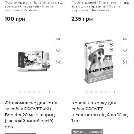
Форма:
краплі
Призначення:
від
Форма:
краплі
Призначення:
від
зовнішніх паразитів
Країна
зовнішніх паразитів
Країна
виробник:
Україна
виробник:
Німеччина
100 грн
235 грн
0
0
Фітокомплекс для котів
Краплі на холку для
та собак PROVET «Кіт
собак PROVET
Воркіт» 20 мл + шприц
Інсектостоп від 4 до 10 кг,
(заспокійливий засіб) -
1 шт
dgs
Немає в наявності