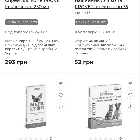
Спрей для котів PROVET
Нашийник для котів
Інсектостоп 250 мл
PROVET Інсектостоп 35
см - cts
Немає в наявності
Немає в наявності
Код товару:
PR240979
Код товару:
PR020119
Форма:
спрей
Об'єм:
250 мл
Форма:
нашийник
Призначення:
від зовнішніх
Призначення:
від зовнішніх
паразитів
Країна виробник:
паразитів
Країна виробник:
Україна
Україна
293 грн
52 грн
0
0