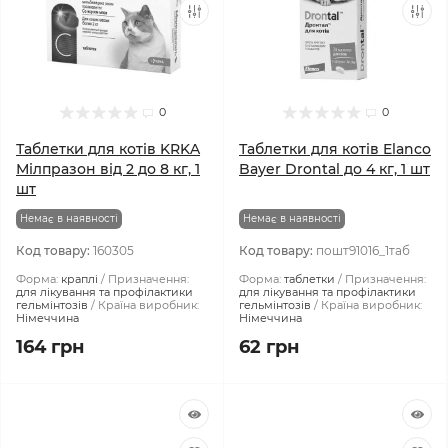
0
0
Таблетки для котів KRKA
Таблетки для котів Elanco
Мілпразон від 2 до 8 кг, 1
Bayer Drontal до 4 кг, 1 шт
шт
Немає в наявності
Немає в наявності
Код товару:
160305
Код товару:
пошт91016_1таб
Форма:
краплі
Призначення:
Форма:
таблетки
Призначення:
для лікування та профілактики
для лікування та профілактики
гельмінтозів
Країна виробник:
гельмінтозів
Країна виробник:
Німеччина
Німеччина
164 грн
62 грн