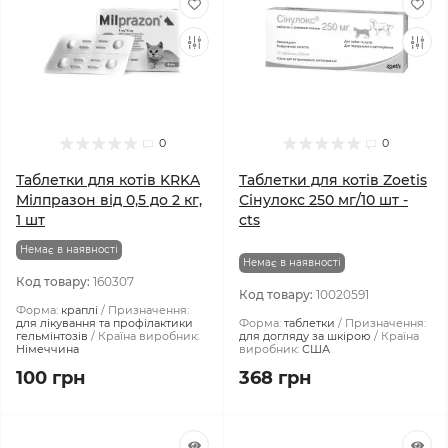
0
0
Таблетки для котів KRKA
Таблетки для котів Zoetis
Мілпразон від 0,5 до 2 кг,
Сінулокс 250 мг/10 шт -
1 шт
cts
Немає в наявності
Немає в наявності
Код товару:
160307
Код товару:
10020591
Форма:
краплі
Призначення:
для лікування та профілактики
Форма:
таблетки
Призначення:
гельмінтозів
Країна виробник:
для догляду за шкірою
Країна
Німеччина
виробник:
США
100 грн
368 грн