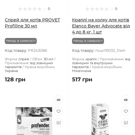
0
0
Спрей для котів PROVET
Краплі на холку для котів
Profiline 30 мл
Elanco Bayer Advocate від
4 до 8 кг, 1 шт
Немає в наявності
Немає в наявності
Код товару:
PR243086
Код товару:
пошт91032_1пип
Форма:
спрей
Об'єм:
30 мл
Форма:
краплі
Призначення:
від
Призначення:
від зовнішніх
зовнішніх та внутрішніх
паразитів
Країна виробник:
паразитів
Країна виробник:
Україна
Німеччина
128 грн
517 грн