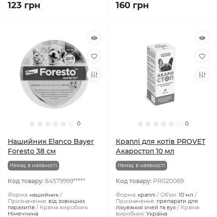
123 грн
160 грн
0
0
Нашийник Elanco Bayer
Краплі для котів PROVET
Foresto 38 см
Акаростоп 10 мл
Немає в наявності
Немає в наявності
Код товару:
84579999*****
Код товару:
PR020069
Форма:
нашийник
Форма:
краплі
Об'єм:
10 мл
Призначення:
від зовнішніх
Призначення:
препарати для
паразитів
Країна виробник:
лікування очей та вух
Країна
Німеччина
виробник:
Україна