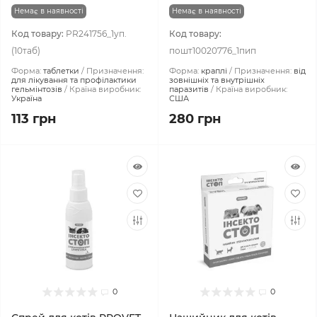
Немає в наявності
Немає в наявності
Код товару:
PR241756_1уп.
Код товару:
(10таб)
пошт10020776_1пип
Форма:
таблетки
Призначення:
Форма:
краплі
Призначення:
від
для лікування та профілактики
зовнішніх та внутрішніх
гельмінтозів
Країна виробник:
паразитів
Країна виробник:
Україна
США
113 грн
280 грн
0
0