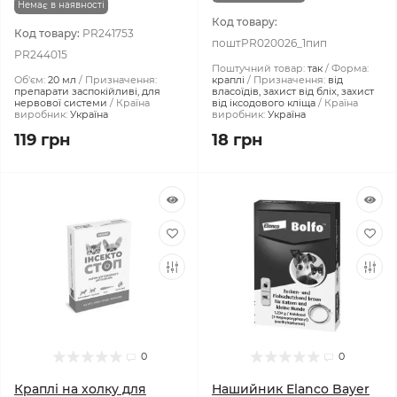
Немає в наявності
Код товару:
Код товару:
PR241753
поштPR020026_1пип
PR244015
Поштучний товар:
так
Форма:
Об'єм:
20 мл
Призначення:
краплі
Призначення:
від
препарати заспокійливі, для
власоїдів, захист від бліх, захист
нервової системи
Країна
від іксодового кліща
Країна
виробник:
Україна
виробник:
Україна
119 грн
18 грн
0
0
Краплі на холку для
Нашийник Elanco Bayer