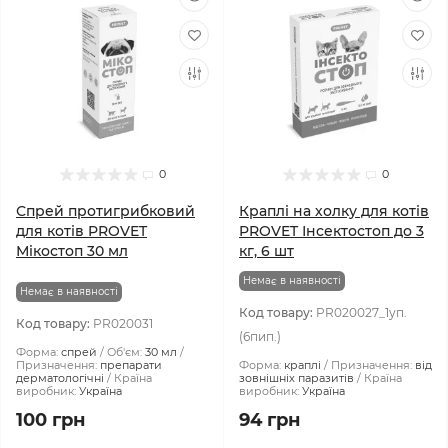
0
0
Спрей протигрибковий
Краплі на холку для котів
для котів PROVET
PROVET Інсектостоп до 3
Мікостоп 30 мл
кг, 6 шт
Немає в наявності
Немає в наявності
Код товару:
PR020027_1уп.
Код товару:
PR020031
(6пип.)
Форма:
спрей
Об'єм:
30 мл
Призначення:
препарати
Форма:
краплі
Призначення:
від
дерматологічні
Країна
зовнішніх паразитів
Країна
виробник:
Україна
виробник:
Україна
100 грн
94 грн