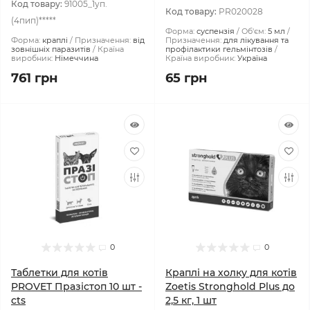
Код товару:
91005_1уп.
Код товару:
PR020028
(4пип)*****
Форма:
суспензія
Об'єм:
5 мл
Форма:
краплі
Призначення:
від
Призначення:
для лікування та
зовнішніх паразитів
Країна
профілактики гельмінтозів
виробник:
Німеччина
Країна виробник:
Україна
761 грн
65 грн
0
0
Таблетки для котів
Краплі на холку для котів
PROVET Празістоп 10 шт -
Zoetis Stronghold Plus до
cts
2,5 кг, 1 шт