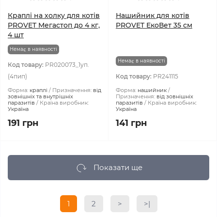
Краплі на холку для котів
Нашийник для котів
PROVET Мегастоп до 4 кг,
PROVET ЕкоВет 35 см
4 шт
Немає в наявності
Немає в наявності
Код товару:
PR020073_1уп.
(4пип)
Код товару:
PR241115
Форма:
краплі
Призначення:
від
Форма:
нашийник
зовнішніх та внутрішніх
Призначення:
від зовнішніх
паразитів
Країна виробник:
паразитів
Країна виробник:
Україна
Україна
191 грн
141 грн
Показати ще
1
2
>
>|