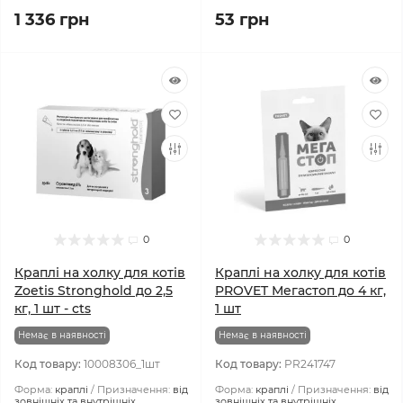
1 336 грн
53 грн
0
0
Краплі на холку для котів
Краплі на холку для котів
Zoetis Stronghold до 2,5
PROVET Мегастоп до 4 кг,
кг, 1 шт - cts
1 шт
Немає в наявності
Немає в наявності
Код товару:
10008306_1шт
Код товару:
PR241747
Форма:
краплі
Призначення:
від
Форма:
краплі
Призначення:
від
зовнішніх та внутрішніх
зовнішніх та внутрішніх