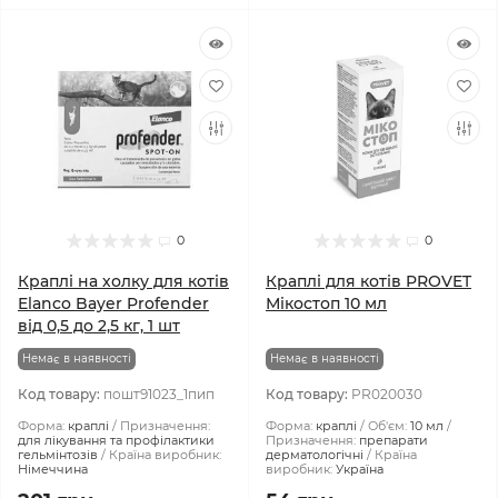
0
0
Краплі на холку для котів
Краплі для котів PROVET
Elanco Bayer Profender
Мікостоп 10 мл
від 0,5 до 2,5 кг, 1 шт
Немає в наявності
Немає в наявності
Код товару:
пошт91023_1пип
Код товару:
PR020030
Форма:
краплі
Призначення:
Форма:
краплі
Об'єм:
10 мл
для лікування та профілактики
Призначення:
препарати
гельмінтозів
Країна виробник:
дерматологічні
Країна
Німеччина
виробник:
Україна