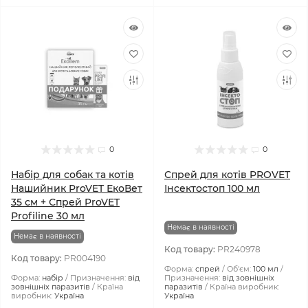
0
0
Набір для собак та котів
Спрей для котів PROVET
Нашийник ProVET ЕкоВет
Інсектостоп 100 мл
35 см + Спрей ProVET
Profiline 30 мл
Немає в наявності
Немає в наявності
Код товару:
PR240978
Код товару:
PR004190
Форма:
спрей
Об'єм:
100 мл
Форма:
набір
Призначення:
від
Призначення:
від зовнішніх
зовнішніх паразитів
Країна
паразитів
Країна виробник:
виробник:
Україна
Україна