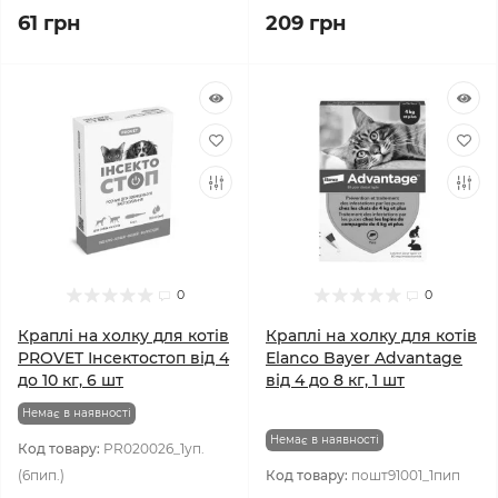
61 грн
209 грн
0
0
Краплі на холку для котів
Краплі на холку для котів
PROVET Інсектостоп від 4
Elanco Bayer Advantage
до 10 кг, 6 шт
від 4 до 8 кг, 1 шт
Немає в наявності
Немає в наявності
Код товару:
PR020026_1уп.
(6пип.)
Код товару:
пошт91001_1пип