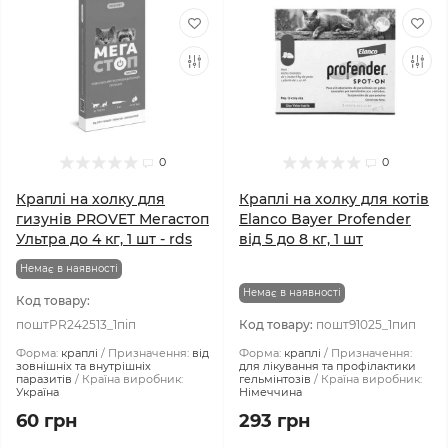
0
0
Краплі на холку для
Краплі на холку для котів
гизунів PROVET Мегастоп
Elanco Bayer Profender
Ультра до 4 кг, 1 шт - rds
від 5 до 8 кг, 1 шт
Немає в наявності
Немає в наявності
Код товару:
поштPR242513_1піп
Код товару:
пошт91025_1пип
Форма:
краплі
Призначення:
від
Форма:
краплі
Призначення:
зовнішніх та внутрішніх
для лікування та профілактики
паразитів
Країна виробник:
гельмінтозів
Країна виробник:
Україна
Німеччина
60 грн
293 грн