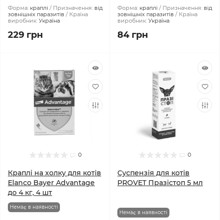
Форма:
краплі
Призначення:
від
Форма:
краплі
Призначення:
від
зовнішніх паразитів
Країна
зовнішніх паразитів
Країна
виробник:
Україна
виробник:
Україна
229 грн
84 грн
0
0
Краплі на холку для котів
Суспензія для котів
Elanco Bayer Advantage
PROVET Празістоп 5 мл
до 4 кг, 4 шт
Немає в наявності
Немає в наявності