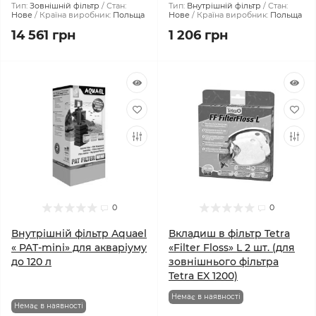
Тип:
Зовнішній фільтр
Стан:
Тип:
Внутрішній фільтр
Стан:
Нове
Країна виробник:
Польща
Нове
Країна виробник:
Польща
14 561 грн
1 206 грн
0
0
Внутрішній фільтр Aquael
Вкладиш в фільтр Tetra
« PAT-mini» для акваріуму
«Filter Floss» L 2 шт. (для
до 120 л
зовнішнього фільтра
Tetra EX 1200)
Немає в наявності
Немає в наявності