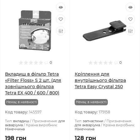
0
0
Вкладиш в фільтр Tetra
Кріплення для
«Filter Floss» S 2 шт. (для
внутрішнього фільтра
зовнішнього фільтра
Tetra Easy Crystal 250
Tetra EX 400 / 600 / 800)
Немає в наявності
Немає в наявності
Код товару:
145597
Код товару:
179158
Тип:
вкладиш
Призначення:
для
Тип:
запчастини
Призначення:
акваріума
Країна виробник:
для акваріума
Країна виробник:
Німеччина
Німеччина
198 грн
128 грн