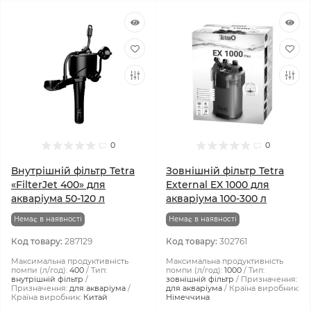
0
0
Внутрішній фільтр Tetra
Зовнішній фільтр Tetra
«FilterJet 400» для
External EX 1000 для
акваріума 50-120 л
акваріума 100-300 л
Немає в наявності
Немає в наявності
Код товару:
287129
Код товару:
302761
Максимальна продуктивність
Максимальна продуктивність
помпи (л/год):
400
Тип:
помпи (л/год):
1000
Тип:
внутрішній фільтр
зовнішній фільтр
Призначення:
Призначення:
для акваріума
для акваріума
Країна виробник:
Країна виробник:
Китай
Німеччина