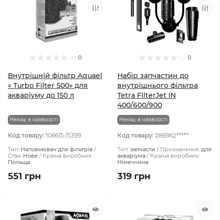
0
0
Внутрішній фільтр Aquael
Набір запчастин до
« Turbo Filter 500» для
внутрішнього фільтра
акваріуму до 150 л
Tetra FilterJet IN
400/600/900
Немає в наявності
Немає в наявності
Код товару:
106615 /5399
Код товару:
286962*****
Тип:
Наповнювач для фільтрів
Тип:
запчасти
Призначення:
для
Стан:
Нове
Країна виробник:
акваріума
Країна виробник:
Польща
Німеччина
551 грн
319 грн