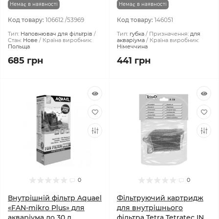
Немає в наявності
Немає в наявності
Код товару:
106612 /53969
Код товару:
146051
Тип:
Наповнювач для фільтрів
Тип:
губка
Призначення:
для
Стан:
Нове
Країна виробник:
акваріума
Країна виробник:
Польща
Німеччина
685 грн
441 грн
0
0
Внутрішній фільтр Aquael
Фільтруючий картридж
«FAN-mikro Plus» для
для внутрішнього
акваріума до 30 л
фільтра Tetra Tetratec IN