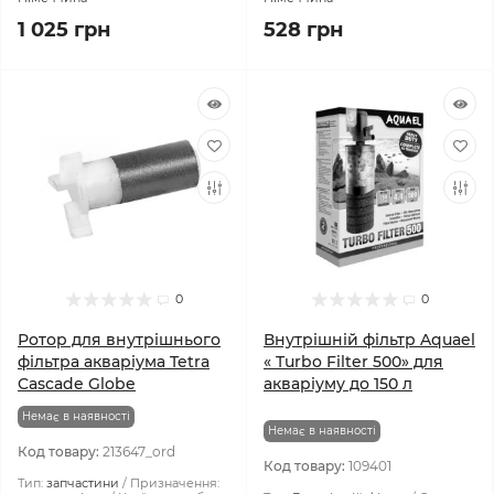
1 025 грн
528 грн
0
0
Ротор для внутрішнього
Внутрішній фільтр Aquael
фільтра акваріума Tetra
« Turbo Filter 500» для
Cascade Globe
акваріуму до 150 л
Немає в наявності
Немає в наявності
Код товару:
213647_ord
Код товару:
109401
Тип:
запчастини
Призначення: