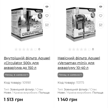
0
0
Внутрішній фільтр Aquael
Навісний фільтр Aquael
«Circulator 500» для
«Versamax-mini» для
акваріума до 150 л
акваріуму 10-40 л
Немає в наявності
Немає в наявності
Код товару:
109181
Код товару:
113175
Тип:
Зовнішній фільтр
Стан:
Тип:
Зовнішній фільтр
Стан:
Нове
Країна виробник:
Польща
Нове
Країна виробник:
Польща
1 513 грн
1 140 грн