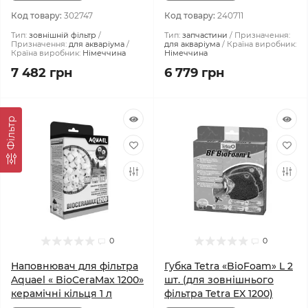
Код товару:
302747
Код товару:
240711
Тип:
зовнішній фільтр
Тип:
запчастини
Призначення:
Призначення:
для акваріума
для акваріума
Країна виробник:
Країна виробник:
Німеччина
Німеччина
7 482 грн
6 779 грн
Фiльтр
0
0
Наповнювач для фільтра
Губка Tetra «BioFoam» L 2
Aquael « BioCeraMax 1200»
шт. (для зовнішнього
керамічні кільця 1 л
фільтра Tetra EX 1200)