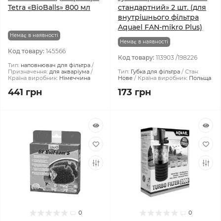
Tetra «BioBalls» 800 мл
стандартний» 2 шт. (для
внутрішнього фільтра
Aquael FAN-mikro Plus)
Немає в наявності
Немає в наявності
Код товару:
145566
Код товару:
113903 /198226
Тип:
наповнювач для фільтра
Призначення:
для акваріума
Тип:
Губка для фільтра
Стан:
Країна виробник:
Німеччина
Нове
Країна виробник:
Польща
441 грн
173 грн
0
0