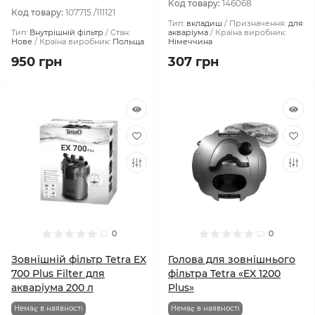
Код товару:
146068
Код товару:
107715 /111121
Тип:
вкладиш
Призначення:
для
Тип:
Внутрішній фільтр
Стан:
акваріума
Країна виробник:
Нове
Країна виробник:
Польща
Німеччина
950 грн
307 грн
0
0
Зовнішній фільтр Tetra EX
Голова для зовнішнього
700 Plus Filter для
фільтра Tetra «EX 1200
акваріума 200 л
Plus»
Немає в наявності
Немає в наявності