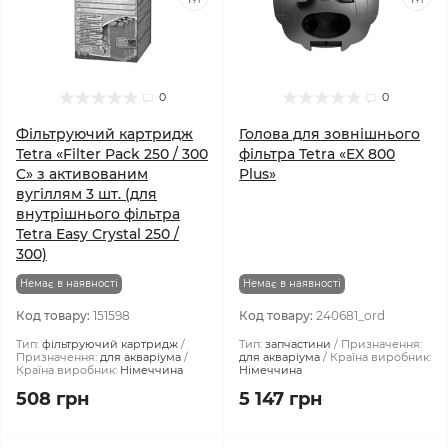
0
0
Фільтруючий картридж
Голова для зовнішнього
Tetra «Filter Pack 250 / 300
фільтра Tetra «EX 800
C» з активованим
Plus»
вугіллям 3 шт. (для
внутрішнього фільтра
Tetra Easy Crystal 250 /
300)
Немає в наявності
Немає в наявності
Код товару:
151598
Код товару:
240681_ord
Тип:
фільтруючий картридж
Тип:
запчастини
Призначення:
Призначення:
для акваріума
для акваріума
Країна виробник:
Країна виробник:
Німеччина
Німеччина
508 грн
5 147 грн