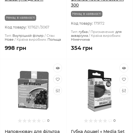
300
Немає в наявності
Немає в наявності
Код товару:
179172
Код товару:
107621 /3067
Тип:
губка
Призначення:
для
Тип:
Внутрішній фільтр
Стан:
акваріума
Країна виробник:
Нове
Країна виробник:
Польща
Німеччина
998 грн
354 грн
0
0
Наповнювач для фільтра
Губка Aquael « Media Set