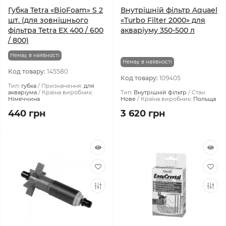
Губка Tetra «BioFoam» S 2
Внутрішній фільтр Aquael
шт. (для зовнішнього
«Turbo Filter 2000» для
фільтра Tetra EX 400 / 600
акваріуму 350-500 л
/ 800)
Немає в наявності
Немає в наявності
Код товару:
145580
Код товару:
109405
Тип:
губка
Призначення:
для
акваріума
Країна виробник:
Тип:
Внутрішній фільтр
Стан:
Німеччина
Нове
Країна виробник:
Польща
440 грн
3 620 грн