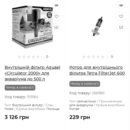
0
0
Внутрішній фільтр Aquael
Ротор для внутрішнього
«Circulator 2000» для
фільтра Tetra FilterJet 600
акваріума до 500 л
Немає в наявності
Немає в наявності
Код товару:
286986
Код товару:
109184
Тип:
запчастини
Призначення:
Тип:
Внутрішній фільтр
Стан:
для акваріума
Країна виробник:
Нове
Країна виробник:
Польща
Китай
3 126 грн
229 грн