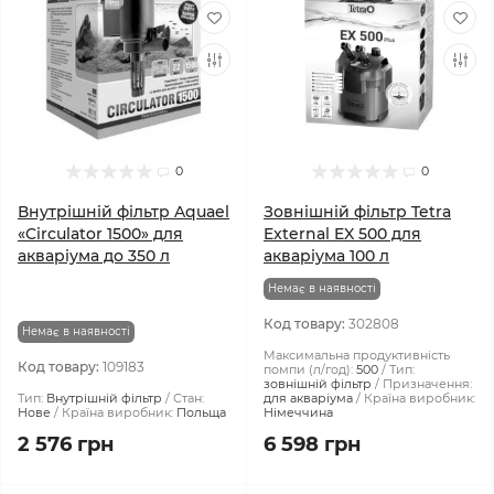
0
0
Внутрішній фільтр Aquael
Зовнішній фільтр Tetra
«Circulator 1500» для
External EX 500 для
акваріума до 350 л
акваріума 100 л
Немає в наявності
Код товару:
302808
Немає в наявності
Максимальна продуктивність
Код товару:
109183
помпи (л/год):
500
Тип:
зовнішній фільтр
Призначення:
Тип:
Внутрішній фільтр
Стан:
для акваріума
Країна виробник:
Нове
Країна виробник:
Польща
Німеччина
2 576 грн
6 598 грн