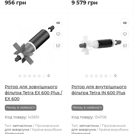
956 грн
9 579 грн
0
0
Ротор для зовнішнього
Ротор для внутрішнього
фільтра Tetra EX 600 Plus /
фільтра Tetra IN 600 Plus
EX 600
Немає в наявності
Немає в наявності
Код товару:
145610
Код товару:
134706
Тип:
запчастини
Призначення:
Тип:
запчастини
Призначення:
для акваріума
Країна виробник:
для акваріума
Країна виробник:
Німеччина
Німеччина