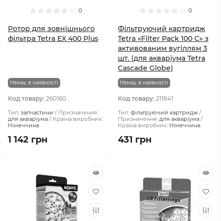
0
0
Ротор для зовнішнього
Фільтруючий картридж
фільтра Tetra EX 400 Plus
Tetra «Filter Pack 100 C» з
активованим вугіллям 3
шт. (для акваріума Tetra
Cascade Globe)
Немає в наявності
Немає в наявності
Код товару:
260160
Код товару:
211841
Тип:
запчастини
Призначення:
Тип:
фільтруючий картридж
для акваріума
Країна виробник:
Призначення:
для акваріума
Німеччина
Країна виробник:
Німеччина
1 142 грн
431 грн