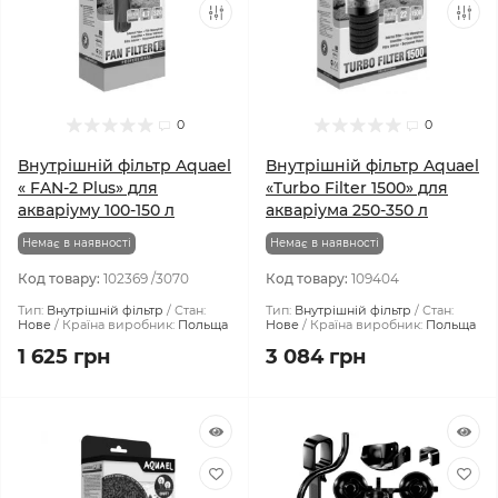
0
0
Внутрішній фільтр Aquael
Внутрішній фільтр Aquael
« FAN-2 Plus» для
«Turbo Filter 1500» для
акваріуму 100-150 л
акваріума 250-350 л
Немає в наявності
Немає в наявності
Код товару:
102369 /3070
Код товару:
109404
Тип:
Внутрішній фільтр
Стан:
Тип:
Внутрішній фільтр
Стан:
Нове
Країна виробник:
Польща
Нове
Країна виробник:
Польща
1 625 грн
3 084 грн