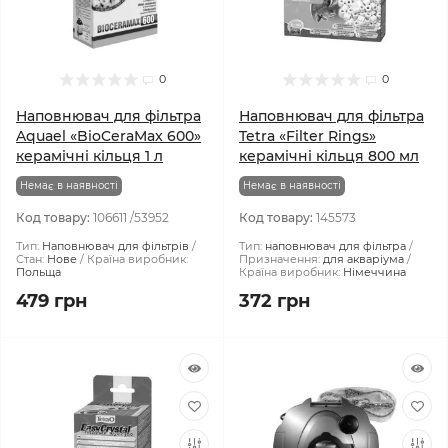
0
0
Наповнювач для фільтра
Наповнювач для фільтра
Aquael «BioCeraMax 600»
Tetra «Filter Rings»
керамічні кільця 1 л
керамічні кільця 800 мл
Немає в наявності
Немає в наявності
Код товару:
106611 /53952
Код товару:
145573
Тип:
Наповнювач для фільтрів
Тип:
наповнювач для фільтра
Стан:
Нове
Країна виробник:
Призначення:
для акваріума
Польща
Країна виробник:
Німеччина
479 грн
372 грн