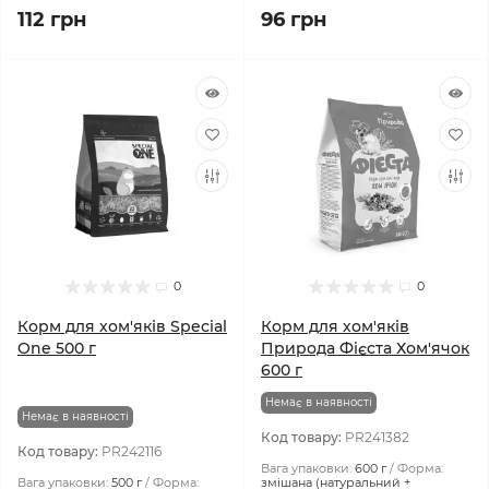
112 грн
96 грн
0
0
Корм ​​для хом'яків Special
Корм для хом'яків
One 500 г
Природа Фієста Хом'ячок
600 г
Немає в наявності
Немає в наявності
Код товару:
PR241382
Код товару:
PR242116
Вага упаковки:
600 г
Форма:
Вага упаковки:
500 г
Форма:
змішана (натуральний +