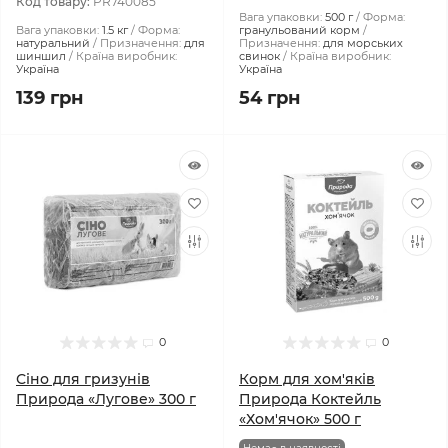
Код товару:
PR740085
Вага упаковки:
500 г
Форма:
Вага упаковки:
1.5 кг
Форма:
гранульований корм
натуральний
Призначення:
для
Призначення:
для морських
шиншил
Країна виробник:
свинок
Країна виробник:
Україна
Україна
139 грн
54 грн
0
0
Сіно для гризунів
Корм для хом'яків
Природа «Лугове» 300 г
Природа Коктейль
«Хом'ячок» 500 г