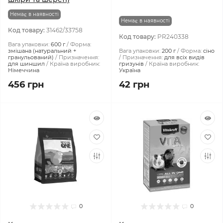
Немає в наявності
Немає в наявності
Код товару:
31462/33758
Код товару:
PR240338
Вага упаковки:
600 г
Форма:
змішана (натуральний +
Вага упаковки:
200 г
Форма:
сіно
гранульований)
Призначення:
Призначення:
для всіх видів
для шиншил
Країна виробник:
гризунів
Країна виробник:
Німеччина
Україна
456 грн
42 грн
0
0