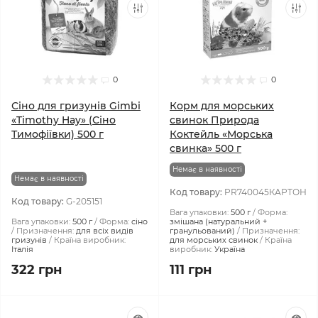
0
0
Сіно для гризунів Gimbi
Корм для морських
«Timothy Hay» (Сіно
свинок Природа
Тимофіївки) 500 г
Коктейль «Морська
свинка» 500 г
Немає в наявності
Немає в наявності
Код товару:
PR740045КАРТОН
Код товару:
G-205151
Вага упаковки:
500 г
Форма:
Вага упаковки:
500 г
Форма:
сіно
змішана (натуральний +
Призначення:
для всіх видів
гранульований)
Призначення:
гризунів
Країна виробник:
для морських свинок
Країна
Італія
виробник:
Україна
322 грн
111 грн