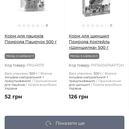
0
0
Корм для пацюків
Корм для шиншил
Природа Пацючок 500 г
Природа Коктейль
«Шиншилка» 500 г
Немає в наявності
Немає в наявності
Код товару:
PR241073
Код товару:
PR740047КАРТОН
Вага упаковки:
500 г
Форма:
Вага упаковки:
500 г
Форма:
змішана (натуральний +
змішана (натуральний +
гранульований)
Призначення:
гранульований)
Призначення:
для пацюків
Країна виробник:
для шиншил
Країна виробник:
Україна
Україна
52 грн
126 грн
Показати ще