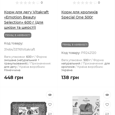
0
0
Корм для дегу Vitakraft
Корм ​​для кроликів
«Emotion Beauty
Special One 500г
Selection» 600 г (для
шкіри та шерсті)
Немає в наявності
Код товару:
Немає в наявності
31464/33761Vitakraft
Код товару:
PR242120
Вага упаковки:
600 г
Форма:
змішана (натуральний +
Вага упаковки:
500 г
Форма:
гранульований)
Призначення:
натуральний
Призначення:
для
для дегу
Країна виробник:
кроликів
Країна виробник:
Німеччина
Україна
448 грн
138 грн