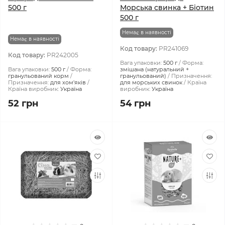
500 г
Морська свинка + Біотин
500 г
Немає в наявності
Немає в наявності
Код товару:
PR241069
Код товару:
PR242005
Вага упаковки:
500 г
Форма:
Вага упаковки:
500 г
Форма:
змішана (натуральний +
гранульований корм
гранульований)
Призначення:
Призначення:
для хом'яків
для морських свинок
Країна
Країна виробник:
Україна
виробник:
Україна
52 грн
54 грн