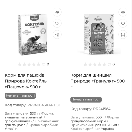
0
0
Корм для пацюків
Корм для шиншил
Природа Коктейль
Природа «Гранулят» 500
«Пацючок» 500 г
г
Немає в наявності
Немає в наявності
Код товару:
PR740043КАРТОН
Код товару:
PR241564
Вага упаковки:
500 г
Форма:
змішана (натуральний +
Вага упаковки:
500 г
Форма:
гранульований)
Призначення:
гранульований корм
для пацюків
Країна виробник:
Призначення:
для шиншил
Україна
Країна виробник:
Україна