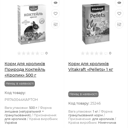
0
0
Корм для кроликів
Корм для кроликів
Природа Коктейль
Vitakraft «Pellets» 1 кг
«Кролик» 500 г
Немає в наявності
Код товару:
Немає в наявності
PR740044КАРТОН
Код товару:
25246
Вага упаковки:
500 г
Форма:
змішана (натуральний +
Вага упаковки:
1 кг
Форма:
гранульований)
Призначення:
гранульований корм
для кроликів
Країна виробник:
Призначення:
для кроликів
Україна
Країна виробник:
Німеччина