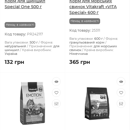
Корм ​​для шиншил
Корм для морських
Special One 500 г
свинок Vitakraft «VITA
Special» 600 г
Немає в наявності
Немає в наявності
Код товару:
25311
Код товару:
PR242117
Вага упаковки:
600 г
Форма:
Вага упаковки:
500 г
Форма:
гранульований корм
натуральний
Призначення:
для
Призначення:
для морських
шиншил
Країна виробник:
свинок
Країна виробник:
Україна
Німеччина
132 грн
365 грн