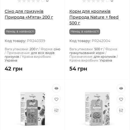
0
0
Сіно для гризунів
Корм для кроликів
Природа «М'ята» 200 г
Природа Nature + feed
500 г
Немає в наявності
Немає в наявності
Код товару:
PR240339
Код товару:
PR242004
Вага упаковки:
200 г
Форма:
сіно
Вага упаковки:
500 г
Форма:
Призначення:
для всіх видів
гранульований корм
гризунів
Країна виробник:
Призначення:
для кроликів
Україна
Країна виробник:
Україна
42 грн
54 грн