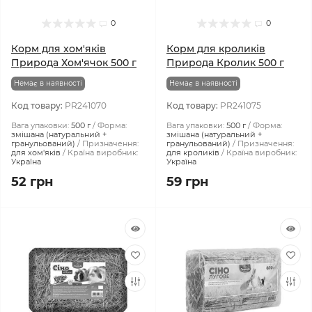
0
0
Корм для хом'яків
Корм для кроликів
Природа Хом'ячок 500 г
Природа Кролик 500 г
Немає в наявності
Немає в наявності
Код товару:
PR241070
Код товару:
PR241075
Вага упаковки:
500 г
Форма:
Вага упаковки:
500 г
Форма:
змішана (натуральний +
змішана (натуральний +
гранульований)
Призначення:
гранульований)
Призначення:
для хом'яків
Країна виробник:
для кроликів
Країна виробник:
Україна
Україна
52 грн
59 грн