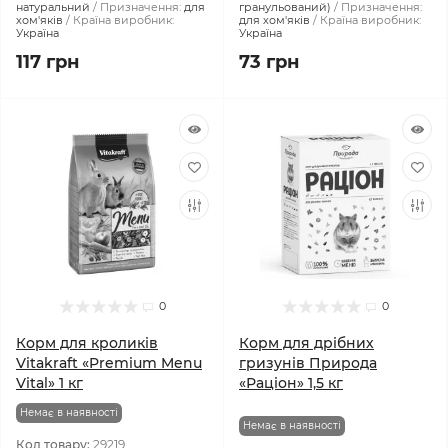
натуральний
Призначення:
для
гранульований)
Призначення:
хом'яків
Країна виробник:
для хом'яків
Країна виробник:
Україна
Україна
117 грн
73 грн
0
0
Корм для кроликів
Корм для дрібних
Vitakraft «Premium Menu
гризунів Природа
Vital» 1 кг
«Раціон» 1,5 кг
Немає в наявності
Немає в наявності
Код товару:
29219