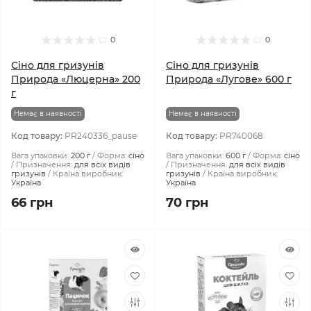
0
0
Сіно для гризунів
Сіно для гризунів
Природа «Люцерна» 200
Природа «Лугове» 600 г
г
Немає в наявності
Немає в наявності
Код товару:
PR240336_pause
Код товару:
PR740068
Вага упаковки:
200 г
Форма:
сіно
Вага упаковки:
600 г
Форма:
сіно
Призначення:
для всіх видів
Призначення:
для всіх видів
гризунів
Країна виробник:
гризунів
Країна виробник:
Україна
Україна
66 грн
70 грн