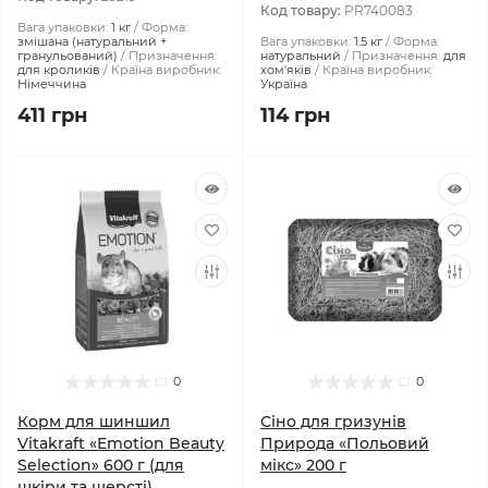
Код товару:
PR740083
Вага упаковки:
1 кг
Форма:
змішана (натуральний +
Вага упаковки:
1.5 кг
Форма:
гранульований)
Призначення:
натуральний
Призначення:
для
для кроликів
Країна виробник:
хом'яків
Країна виробник:
Німеччина
Україна
411 грн
114 грн
0
0
Корм для шиншил
Сіно для гризунів
Vitakraft «Emotion Beauty
Природа «Польовий
Selection» 600 г (для
мікс» 200 г
шкіри та шерсті)