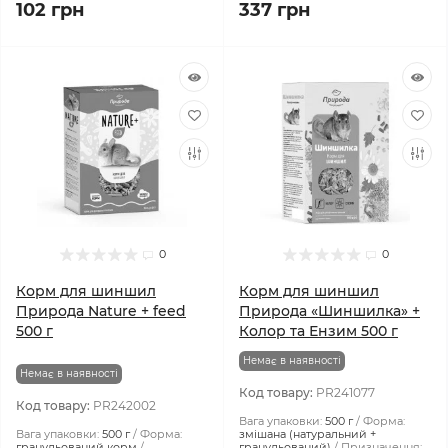
102 грн
337 грн
0
0
Корм для шиншил
Корм для шиншил
Природа Nature + feed
Природа «Шиншилка» +
500 г
Колор та Ензим 500 г
Немає в наявності
Немає в наявності
Код товару:
PR241077
Код товару:
PR242002
Вага упаковки:
500 г
Форма:
Вага упаковки:
500 г
Форма:
змішана (натуральний +
гранульований корм
гранульований)
Призначення: