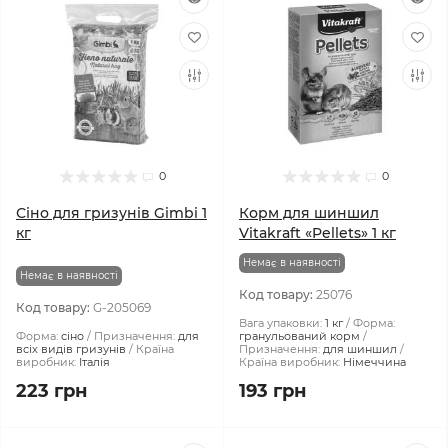
0
0
Сіно для гризунів Gimbi 1
Корм для шиншил
кг
Vitakraft «Pellets» 1 кг
Немає в наявності
Немає в наявності
Код товару:
25076
Код товару:
G-205069
Вага упаковки:
1 кг
Форма:
Форма:
сіно
Призначення:
для
гранульований корм
всіх видів гризунів
Країна
Призначення:
для шиншил
виробник:
Італія
Країна виробник:
Німеччина
223 грн
193 грн