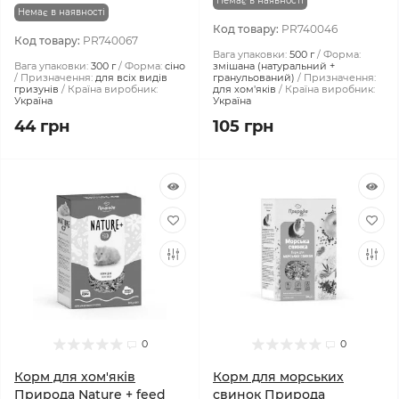
Немає в наявності
Немає в наявності
Код товару:
PR740046
Код товару:
PR740067
Вага упаковки:
500 г
Форма:
Вага упаковки:
300 г
Форма:
сіно
змішана (натуральний +
Призначення:
для всіх видів
гранульований)
Призначення:
гризунів
Країна виробник:
для хом'яків
Країна виробник:
Україна
Україна
44 грн
105 грн
0
0
Корм для хом'яків
Корм для морських
Природа Nature + feed
свинок Природа