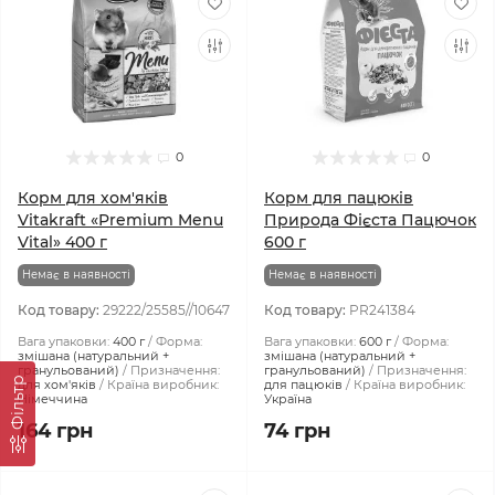
0
0
Корм для хом'яків
Корм для пацюків
Vitakraft «Premium Menu
Природа Фієста Пацючок
Vital» 400 г
600 г
Немає в наявності
Немає в наявності
Код товару:
29222/25585//10647
Код товару:
PR241384
Вага упаковки:
400 г
Форма:
Вага упаковки:
600 г
Форма:
змішана (натуральний +
змішана (натуральний +
гранульований)
Призначення:
гранульований)
Призначення:
Фiльтр
для хом'яків
Країна виробник:
для пацюків
Країна виробник:
Німеччина
Україна
164 грн
74 грн