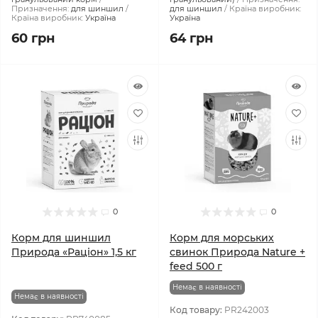
Призначення:
для шиншил
для шиншил
Країна виробник:
Країна виробник:
Україна
Україна
60 грн
64 грн
0
0
Корм для шиншил
Корм для морських
Природа «Раціон» 1,5 кг
свинок Природа Nature +
feed 500 г
Немає в наявності
Немає в наявності
Код товару:
PR242003