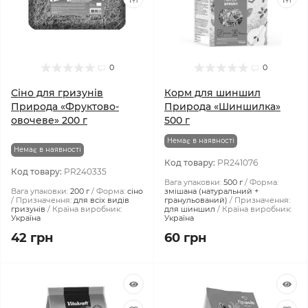
0
0
Сіно для гризунів
Корм для шиншил
Природа «Фруктово-
Природа «Шиншилка»
овочеве» 200 г
500 г
Немає в наявності
Немає в наявності
Код товару:
PR241076
Код товару:
PR240335
Вага упаковки:
500 г
Форма:
Вага упаковки:
200 г
Форма:
сіно
змішана (натуральний +
Призначення:
для всіх видів
гранульований)
Призначення:
гризунів
Країна виробник:
для шиншил
Країна виробник:
Україна
Україна
42 грн
60 грн