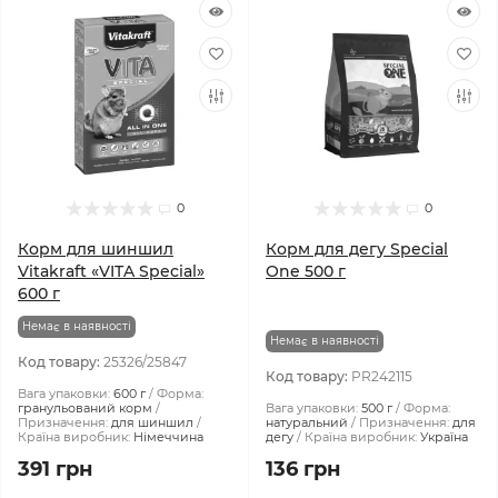
0
0
Корм для шиншил
Корм для дегу Special
Vitakraft «VITA Special»
One 500 г
600 г
Немає в наявності
Немає в наявності
Код товару:
25326/25847
Код товару:
PR242115
Вага упаковки:
600 г
Форма:
гранульований корм
Вага упаковки:
500 г
Форма:
Призначення:
для шиншил
натуральний
Призначення:
для
Країна виробник:
Німеччина
дегу
Країна виробник:
Україна
391 грн
136 грн