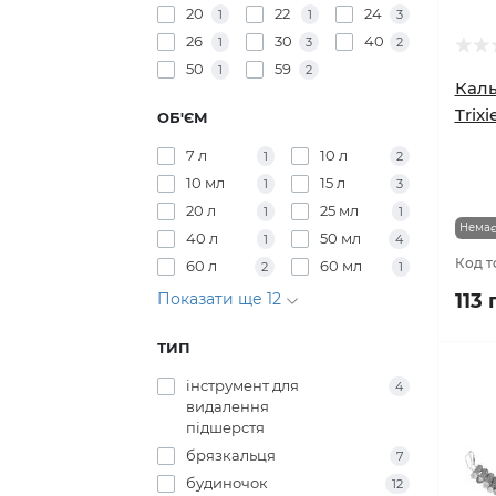
ВИСОТА (СМ)
20
22
24
1
1
3
26
30
40
1
3
2
50
59
1
2
Каль
Trixi
ОБ'ЄМ
7 л
10 л
1
2
10 мл
15 л
1
3
20 л
25 мл
1
1
Немає
40 л
50 мл
1
4
Код т
60 л
60 мл
2
1
Показати ще 12
113 
ТИП
інструмент для
4
видалення
підшерстя