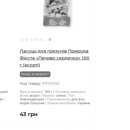
0
Ласощі для гризунів Природа
Фієста «Печиво сердечко» 100
г (асорті)
Немає в наявності
Код товару:
PR740149
ьний
Вага упаковки:
100 г
Основне джерело
білка:
асорті
Форма:
снеки
Тип:
ів
повсякденний
Призначення:
для всіх
видів гризунів
Країна виробник:
Україна
43 грн