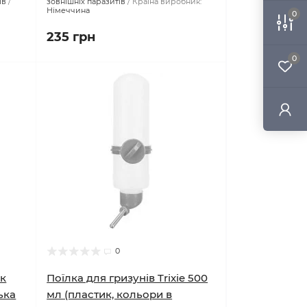
Код товару:
пошт91001_1пип
льний
0
Форма:
краплі
Призначення:
від
ів
зовнішніх паразитів
Країна виробник:
Німеччина
0
235 грн
0
ок
Поїлка для гризунів Trixie 500