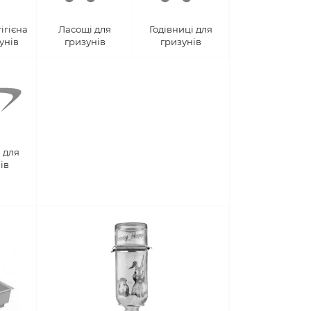
гігієна
Ласощі для
Годівниці для
унів
гризунів
гризунів
 для
ів