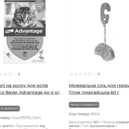
0
0
лі на холку для котів
Мінеральна сіль для гриз
co Bayer Advantage до 4 кг,
Trixie гімалайська 60 г
Немає в наявності
 в наявності
Код товару:
6004