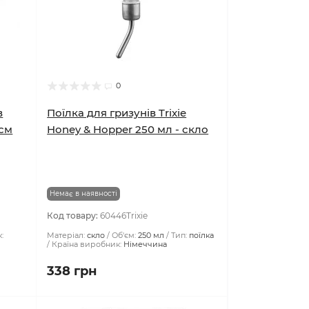
0
в
Поїлка для гризунів Trixie
 см
Honey & Hopper 250 мл - скло
Немає в наявності
Код товару:
60446Trixie
:
Матеріал:
скло
Об'єм:
250 мл
Тип:
поїлка
Країна виробник:
Німеччина
338 грн