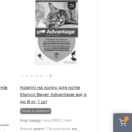
0
унів
Краплі на холку для котів
Elanco Bayer Advantage від 4
до 8 кг, 1 шт
0
Немає в наявності