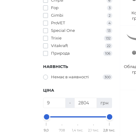
Cat’s Best
4
Chipsi
6
Fop
3
К
Gimbi
2
г
ProVET
4
Special One
13
Trixie
132
Vitakraft
22
Природа
106
НАЯВНІСТЬ
Обла
г
Немає в наявності
300
ЦІНА
-
грн