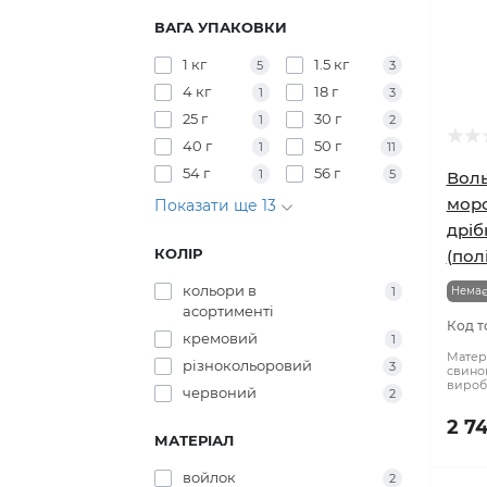
9,0
708
1,4 тис.
2,1 тис.
2,8 тис.
ВАГА УПАКОВКИ
1 кг
1.5 кг
5
3
4 кг
18 г
1
3
25 г
30 г
1
2
40 г
50 г
1
11
54 г
56 г
1
5
Воль
морс
Показати ще 13
дріб
КОЛІР
(пол
кольори в
1
Немає
асортименті
Код т
кремовий
1
Матері
різнокольоровий
3
свинок
вироб
червоний
2
2 7
МАТЕРІАЛ