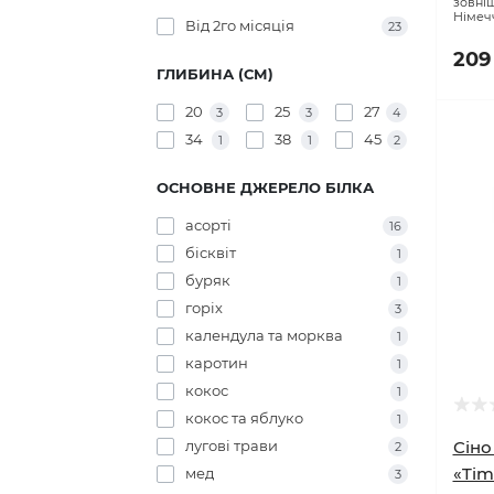
Код т
ВИБІР КОЛЬОРУ
Форма
зовніш
Німеч
Від 2го місяція
23
209
ГЛИБИНА (СМ)
20
25
27
3
3
4
34
38
45
1
1
2
ОСНОВНЕ ДЖЕРЕЛО БІЛКА
асорті
16
бісквіт
1
буряк
1
горіх
3
календула та морква
1
каротин
1
кокос
1
кокос та яблуко
1
лугові трави
Сіно
2