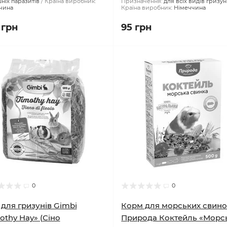
овару:
пошт91005_1пип
Вага упаковки:
60 г
Форма:
мінера
:
краплі
Призначення:
від
камінь
Тип:
мультимінерал
ніх паразитів
Країна виробник:
Призначення:
для всіх видів гризун
чина
Країна виробник:
Німеччина
 грн
95 грн
0
0
 для гризунів Gimbi
Корм для морських свин