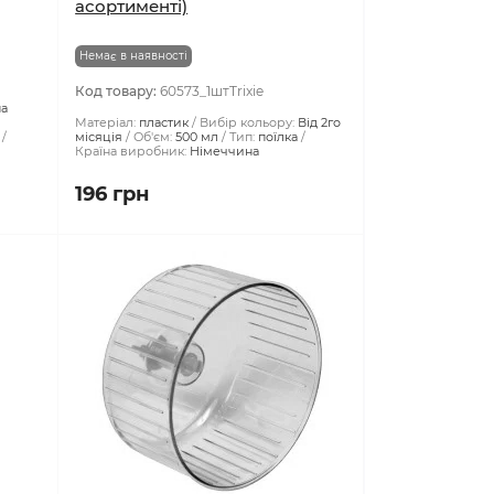
ька
мл (пластик, кольори в
асортименті)
Немає в наявності
Код товару:
60573_1штTrixie
на
Матеріал:
пластик
Вибір кольору:
Від 2го
місяція
Об'єм:
500 мл
Тип:
поїлка
Країна виробник:
Німеччина
196 грн