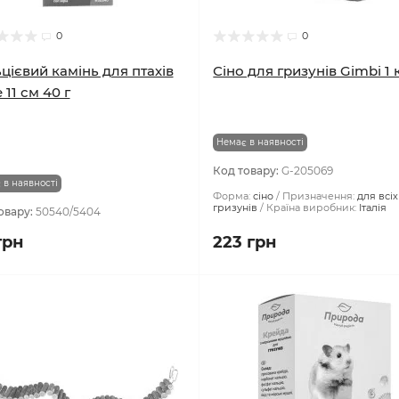
0
0
цієвий камінь для птахів
Сіно для гризунів Gimbi 1 
e 11 см 40 г
Немає в наявності
Код товару:
G-205069
 в наявності
Форма:
сіно
Призначення:
для всіх
гризунів
Країна виробник:
Італія
овару:
50540/5404
грн
223 грн