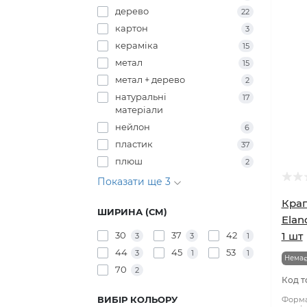
войлок
2
дерево
22
картон
3
кераміка
15
метал
15
метал + дерево
2
натуральні
17
матеріали
нейлон
6
пластик
37
плюш
2
Показати ще 3
Крап
ШИРИНА (СМ)
Elan
30
37
42
1 шт
3
3
1
44
45
53
3
1
1
Немає
70
2