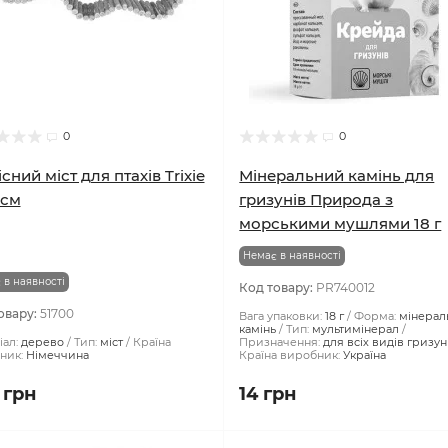
0
0
існий міст для птахів Trixie
Мінеральний камінь для
 см
гризунів Природа з
морськими мушлями 18 г
Немає в наявності
 в наявності
Код товару:
PR740012
овару:
51700
Вага упаковки:
18 г
Форма:
мінерал
камінь
Тип:
мультимінерал
ал:
дерево
Тип:
міст
Країна
Призначення:
для всіх видів гризун
ник:
Німеччина
Країна виробник:
Україна
 грн
14 грн