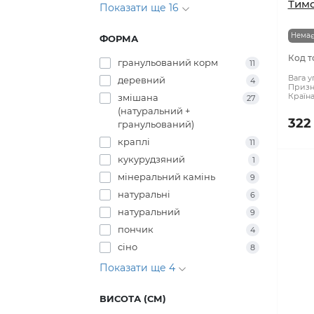
«Tim
мед
3
Тимо
Показати ще 16
Немає
ФОРМА
Код т
гранульований корм
11
Вага у
деревний
4
Призн
Країн
змішана
27
(натуральний +
322
гранульований)
краплі
11
кукурудзяний
1
мінеральний камінь
9
натуральні
6
натуральний
9
пончик
4
сіно
8
Показати ще 4