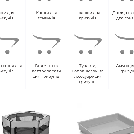
орм для
Клітки для
Іграшки для
Догляд та 
ризунів
гризунів
гризунів
для гриз
днання для
Вітаміни та
Туалети,
Амуніція
ризунів
ветпрепарати
наповнювачі та
гризун
для гризунів
аксесуари для
гризунів