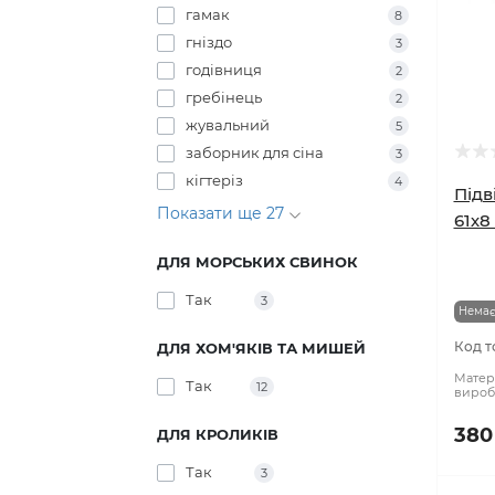
брязкальця
7
будиночок
12
гамак
8
гніздо
3
годівниця
2
гребінець
2
жувальний
5
заборник для сіна
3
кігтеріз
4
Підв
Показати ще 27
61х8
ДЛЯ МОРСЬКИХ СВИНОК
Так
3
Немає
Код т
ДЛЯ ХОМ'ЯКІВ ТА МИШЕЙ
Матері
Так
12
вироб
380
ДЛЯ КРОЛИКІВ