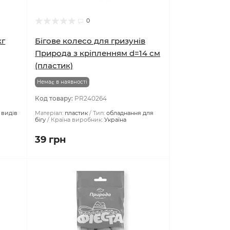
0
кг
Бігове колесо для гризунів
Природа з кріпленням d=14 см
(пластик)
Немає в наявності
Код товару:
PR240264
 видів
Матеріал:
пластик
Тип:
обладнання для
бігу
Країна виробник:
Україна
39 грн