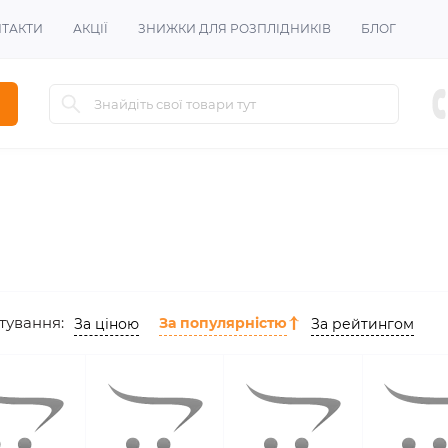
Знижка для всіх зареєстрованих від
-10%
!
ТАКТИ
АКЦІЇ
ЗНИЖКИ ДЛЯ РОЗПЛІДНИКІВ
БЛОГ
тування:
За популярністю
За ціною
За рейтингом