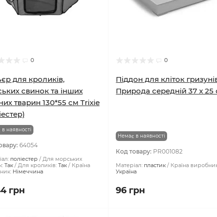
0
0
єр для кроликів,
Піддон для кліток гризуні
ьких свинок та інших
Природа середній 37 x 25
них тварин 130*55 см Trixie
іестер)
 в наявності
Немає в наявності
овару:
64054
Код товару:
PR001082
ал:
поліестер
Для морських
:
Так
Для кроликів:
Так
Країна
Матеріал:
пластик
Країна виробник
ник:
Німеччина
Україна
44 грн
96 грн