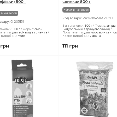
othy Hay» (Сіно
Природа Коктейль «Морс
фіївки) 500 г
свинка» 500 г
Немає в наявності
 в наявності
Код товару:
PR740045КАРТОН
овару:
G-205151
Вага упаковки:
500 г
Форма:
зміша
паковки:
500 г
Форма:
сіно
(натуральний + гранульований)
ачення:
для всіх видів гризунів
Призначення:
для морських свинок
а виробник:
Італія
Країна виробник:
Україна
 грн
111 грн