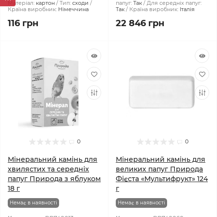
Матеріал:
картон
Тип:
сходи
папуг:
Так
Для середніх папуг:
Країна виробник:
Німеччина
Так
Країна виробник:
Італія
116 грн
22 846 грн
0
0
Мінеральний камінь для
Мінеральний камінь для
хвилястих та середніх
великих папуг Природа
папуг Природа з яблуком
Фієста «Мультифрукт» 124
18 г
г
Немає в наявності
Немає в наявності