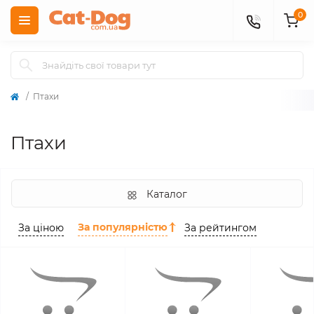
0
Птахи
Птахи
Каталог
За популярністю
За ціною
За рейтингом