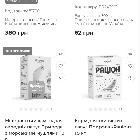
Немає в наявності
Код товару:
PR242001
Код товару:
51700
Вага упаковки:
500 г
Матеріал:
дерево
Тип:
міст
Призначення:
для середніх папуг
Країна виробник:
Німеччина
Країна виробник:
Україна
380 грн
62 грн
ТОП ПРОДАЖІВ
0
0
Мінеральний камінь для
Корм для хвилястих
середніх папуг Природа
папуг Природа «Раціон»
з морськими мушлями 18
1,5 кг
г