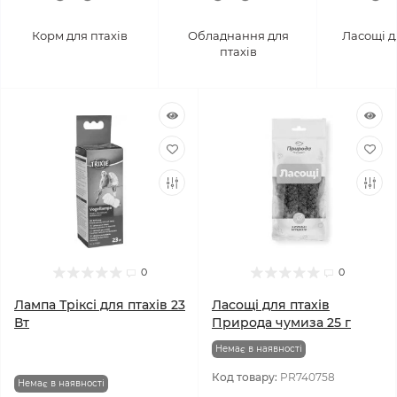
Корм для птахів
Обладнання для
Ласощі д
птахів
0
0
Лампа Тріксі для птахів 23
Ласощі для птахів
Вт
Природа чумиза 25 г
Немає в наявності
Код товару:
PR740758
Немає в наявності