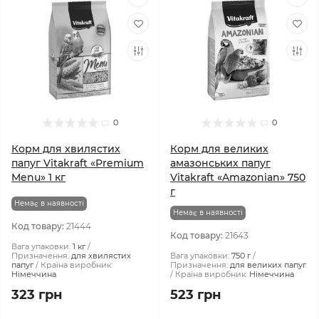
0
0
Корм для хвилястих
Корм для великих
папуг Vitakraft «Premium
амазонських папуг
Menu» 1 кг
Vitakraft «Amazonian» 750
г
Немає в наявності
Немає в наявності
Код товару:
21444
Код товару:
21643
Вага упаковки:
1 кг
Призначення:
для хвилястих
Вага упаковки:
750 г
папуг
Країна виробник:
Призначення:
для великих папуг
Німеччина
Країна виробник:
Німеччина
323 грн
523 грн