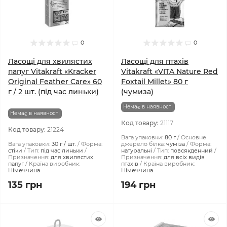
0
0
Ласощі для хвилястих
Ласощі для птахів
папуг Vitakraft «Kracker
Vitakraft «VITA Nature Red
Original Feather Care» 60
Foxtail Millet» 80 г
г / 2 шт. (під час линьки)
(чумиза)
Немає в наявності
Немає в наявності
Код товару:
21117
Код товару:
21224
Вага упаковки:
80 г
Основне
Вага упаковки:
30 г / шт.
Форма:
джерело білка:
чуміза
Форма:
стіки
Тип:
під час линьки
натуральні
Тип:
повсякденний
Призначення:
для хвилястих
Призначення:
для всіх видів
папуг
Країна виробник:
птахів
Країна виробник:
Німеччина
Німеччина
135 грн
194 грн