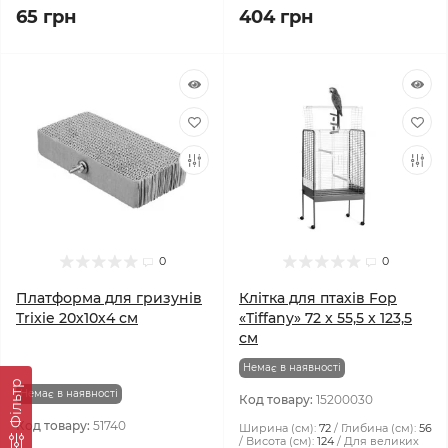
65 грн
404 грн
0
0
Платформа для гризунів
Клітка для птахів Fop
Trixie 20х10х4 см
«Tiffany» 72 x 55,5 x 123,5
см
Немає в наявності
Фiльтр
Немає в наявності
Код товару:
15200030
Код товару:
51740
Ширина (см):
72
Глибина (см):
56
Висота (см):
124
Для великих