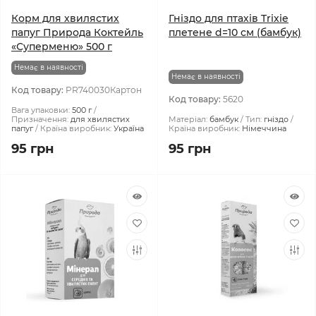
Корм для хвилястих
Гніздо для птахів Trixie
папуг Природа Коктейль
плетене d=10 см (бамбук)
«Суперменю» 500 г
Немає в наявності
Немає в наявності
Код товару:
PR740030Картон
Код товару:
5620
Вага упаковки:
500 г
Призначення:
для хвилястих
Матеріал:
бамбук
Тип:
гніздо
папуг
Країна виробник:
Україна
Країна виробник:
Німеччина
95 грн
95 грн