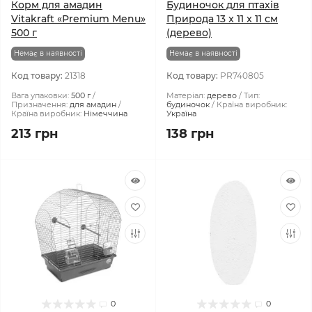
Корм для амадин
Будиночок для птахів
Vitakraft «Premium Menu»
Природа 13 x 11 x 11 см
500 г
(дерево)
Немає в наявності
Немає в наявності
Код товару:
21318
Код товару:
PR740805
Вага упаковки:
500 г
Матеріал:
дерево
Тип:
Призначення:
для амадин
будиночок
Країна виробник:
Країна виробник:
Німеччина
Україна
213 грн
138 грн
0
0