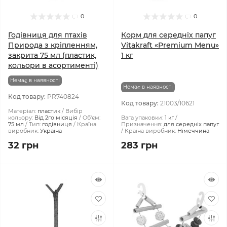
0
0
Годівниця для птахів
Корм для середніх папуг
Природа з кріпленням,
Vitakraft «Premium Menu»
закрита 75 мл (пластик,
1 кг
кольори в асортименті)
Немає в наявності
Немає в наявності
Код товару:
PR740824
Код товару:
21003/10621
Матеріал:
пластик
Вибір
кольору:
Від 2го місяція
Об'єм:
Вага упаковки:
1 кг
75 мл
Тип:
годівниця
Країна
Призначення:
для середніх папуг
виробник:
Україна
Країна виробник:
Німеччина
32 грн
283 грн