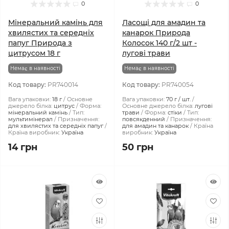
0
0
Мінеральний камінь для
Ласощі для амадин та
хвилястих та середніх
канарок Природа
папуг Природа з
Колосок 140 г/2 шт -
цитрусом 18 г
лугові трави
Немає в наявності
Немає в наявності
Код товару:
PR740014
Код товару:
PR740054
Вага упаковки:
18 г
Основне
Вага упаковки:
70 г / шт.
джерело білка:
цитрус
Форма:
Основне джерело білка:
лугові
мінеральний камінь
Тип:
трави
Форма:
стіки
Тип:
мультимінерал
Призначення:
повсякденний
Призначення:
для хвилястих та середніх папуг
для амадин та канарок
Країна
Країна виробник:
Україна
виробник:
Україна
14 грн
50 грн