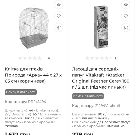
0
0
Клітка для птахів
Ласощі для середніх
Природа «Арка» 44 x 27 x
папуг Vitakraft «Kracker
65 см (коричнева)
Original Feather Care» 180
г / 2 шт. (під час линьки)
Немає в наявності
Немає в наявності
Код товару:
PR241494
Код товару:
21294Vitakraft
Ширина (см):
44
Глибина (см):
27
Висота (см):
65
Для амадин
Вага упаковки:
90 г
Форма:
стіки
та канарок:
Так
Для хвилястих
Тип:
під час линьки
папуг:
Так
Країна виробник:
Призначення:
для середніх папуг
Україна
Країна виробник:
Німеччина
1 632 грн
279 грн