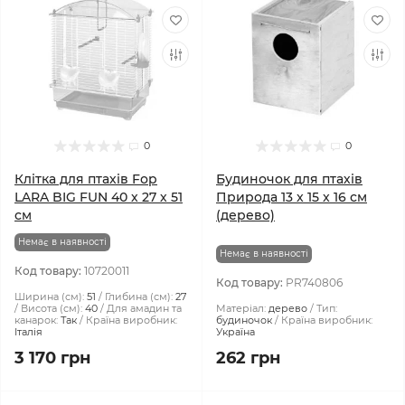
0
0
Клітка для птахів Fop
Будиночок для птахів
LARA BIG FUN 40 х 27 х 51
Природа 13 x 15 x 16 см
см
(дерево)
Немає в наявності
Немає в наявності
Код товару:
10720011
Код товару:
PR740806
Ширина (см):
51
Глибина (см):
27
Висота (см):
40
Для амадин та
Матеріал:
дерево
Тип:
канарок:
Так
Країна виробник:
будиночок
Країна виробник:
Італія
Україна
3 170 грн
262 грн