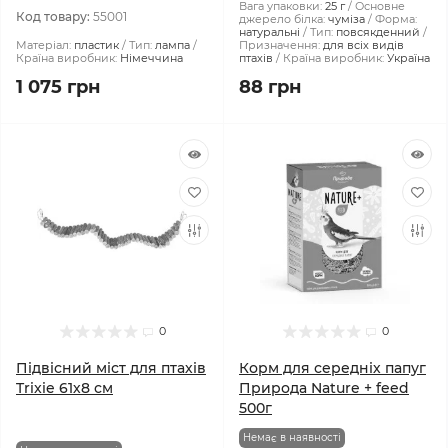
Вага упаковки:
25 г
Основне
Код товару:
55001
джерело білка:
чуміза
Форма:
натуральні
Тип:
повсякденний
Матеріал:
пластик
Тип:
лампа
Призначення:
для всіх видів
Країна виробник:
Німеччина
птахів
Країна виробник:
Україна
1 075 грн
88 грн
0
0
Підвісний міст для птахів
Корм для середніх папуг
Trixie 61х8 см
Природа Nature + feed
500г
Немає в наявності