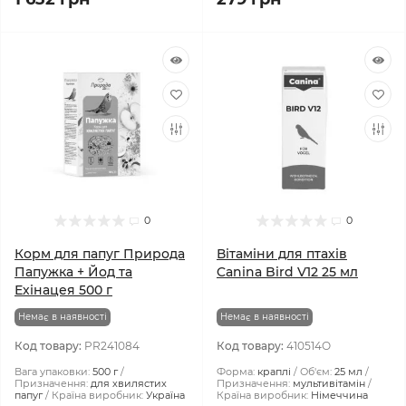
0
0
Корм для папуг Природа
Вітаміни для птахів
Папужка + Йод та
Canina Bird V12 25 мл
Ехінацея 500 г
Немає в наявності
Немає в наявності
Код товару:
PR241084
Код товару:
410514О
Вага упаковки:
500 г
Форма:
краплі
Об'єм:
25 мл
Призначення:
для хвилястих
Призначення:
мультивітамін
папуг
Країна виробник:
Україна
Країна виробник:
Німеччина