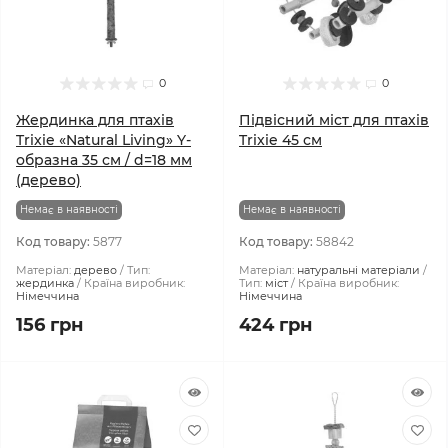
0
0
Жердинка для птахів
Підвісний міст для птахів
Trixie «Natural Living» Y-
Trixie 45 см
образна 35 см / d=18 мм
(дерево)
Немає в наявності
Немає в наявності
Код товару:
5877
Код товару:
58842
Матеріал:
дерево
Тип:
Матеріал:
натуральні матеріали
жердинка
Країна виробник:
Тип:
міст
Країна виробник:
Німеччина
Німеччина
156 грн
424 грн