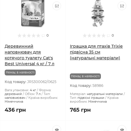
0
0
Деревинний
Іграшка для птахів Trixie
наповнювач для
підвісна 35 см
котячого туалету Cat's
(натуральні матеріали)
Best ‎Universal 4 кг / 7 л
Немає в наявності
Немає в наявності
Код товару:
JRS300062/0625
Код товару:
58986
Вага упаковки:
4 кг
Форма:
деревний
Об'єм:
7 л
Тип:
Матеріал:
натуральні матеріали
наповнювач
Країна виробник:
Тип:
підвісні іграшки
Країна
Німеччина
виробник:
Німеччина
436 грн
765 грн