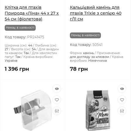
Клітка для птахів
Кальцієвий камінь для
Природа «Ліна» 44 x 27 x
птахів Trixie з сепією 40
54 см (фіолетова)
г/11 см
Немає в наявності
Немає в наявності
Код товару:
PR241475
Код товару:
50541
Ширина (см):
44
Глибина (см):
27
Висота (см):
54
Для амадин
та канарок:
Так
Для хвилястих
Форма:
камінь
Призначення:
папуг:
Так
Країна виробник:
для догляду за клювом
Країна
Україна
виробник:
Німеччина
1 396 грн
78 грн