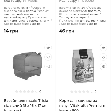
Код товару:
PR740013
Код товару:
PR740060
Вага упаковки:
18 г
Основне
Вага упаковки:
124 г
Основне
джерело білка:
яблуко
Форма:
джерело білка:
мультифрукт
мінеральний камінь
Тип:
Форма:
мінеральний камінь
мультимінерал
Призначення:
Тип:
мультимінерал
для хвилястих та середніх папуг
Призначення:
для великих папуг
Країна виробник:
Україна
Країна виробник:
Україна
14 грн
46 грн
0
0
Басейн для птахів Trixie
Корм для хвилястих
підвісний 15 x 16 x 17 см
папуг Vitakraft «Premium
(пластик)
Menu» 500 г