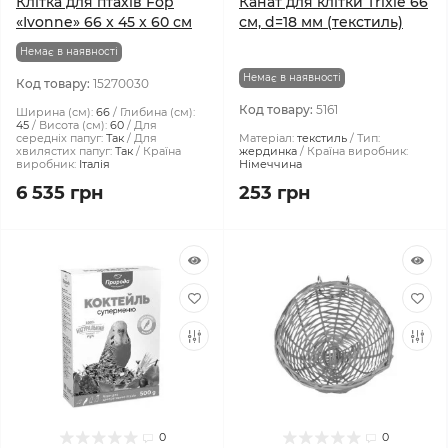
Клітка для птахів Fop
Канат для клітки Trixie 66
«Ivonne» 66 x 45 x 60 см
см, d=18 мм (текстиль)
Немає в наявності
Немає в наявності
Код товару:
15270030
Код товару:
5161
Ширина (см):
66
Глибина (см):
45
Висота (см):
60
Для
середніх папуг:
Так
Для
Матеріал:
текстиль
Тип:
хвилястих папуг:
Так
Країна
жердинка
Країна виробник:
виробник:
Італія
Німеччина
6 535 грн
253 грн
0
0