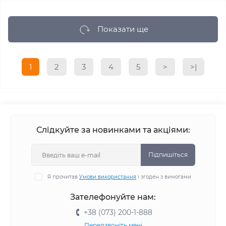
Показати ще
1
2
3
4
5
>
>|
Слідкуйте за новинками та акціями:
Підпишіться
Я прочитав
Умови використання
і згоден з вимогами
Зателефонуйте нам:
+38 (073) 200-1-888
Передзвоніть мені