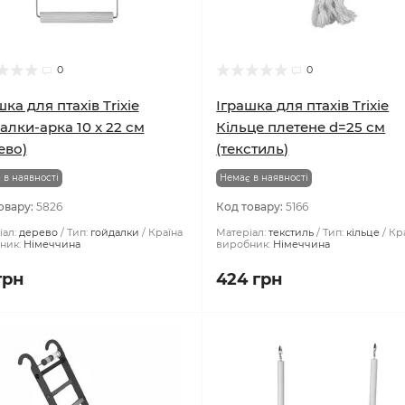
0
0
шка для птахів Trixie
Іграшка для птахів Trixie
алки-арка 10 x 22 см
Кільце плетене d=25 см
ево)
(текстиль)
 в наявності
Немає в наявності
овару:
5826
Код товару:
5166
ал:
дерево
Тип:
гойдалки
Країна
Матеріал:
текстиль
Тип:
кільце
Кр
ник:
Німеччина
виробник:
Німеччина
грн
424 грн