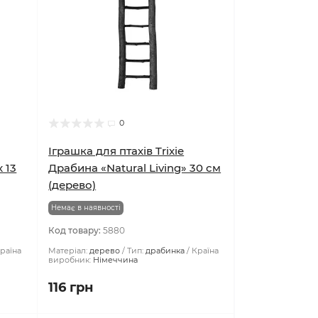
0
Іграшка для птахів Trixie
 13
Драбина «Natural Living» 30 см
(дерево)
Немає в наявності
Код товару:
5880
раїна
Матеріал:
дерево
Тип:
драбинка
Країна
виробник:
Німеччина
116 грн