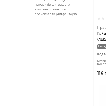
паразитів для вашого
вихованця важливо
враховувати ряд факторів,
включаючи тип паразита, вік та
вагу тварини..
Ігра
Гойд
(дер
Немає
Код т
Матері
вироб
116 