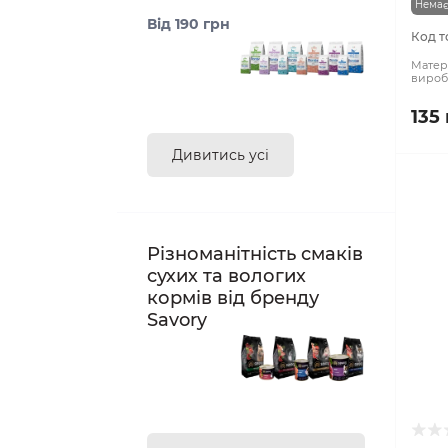
Немає
Від 190 грн
Код т
Матері
вироб
135
Дивитись усі
Різноманітність смаків
сухих та вологих
кормів від бренду
Savory