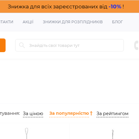
Знижка для всіх зареєстрованих від
-10%
!
ТАКТИ
АКЦІЇ
ЗНИЖКИ ДЛЯ РОЗПЛІДНИКІВ
БЛОГ
тування:
За популярністю
За ціною
За рейтингом