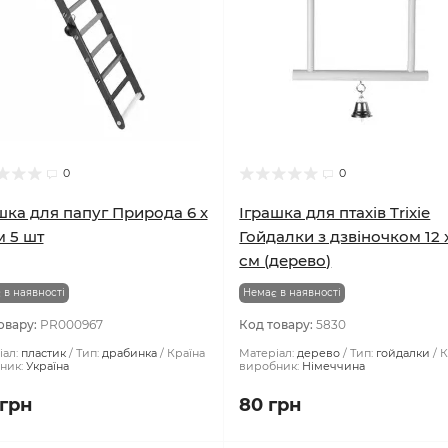
0
0
шка для папуг Природа 6 х
Іграшка для птахів Trixie
м 5 шт
Гойдалки з дзвіночком 12 x
см (дерево)
 в наявності
Немає в наявності
овару:
PR000967
Код товару:
5830
ал:
пластик
Тип:
драбинка
Країна
Матеріал:
дерево
Тип:
гойдалки
К
ник:
Україна
виробник:
Німеччина
 грн
80 грн