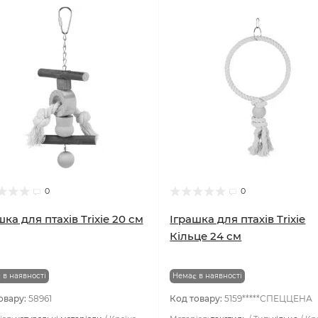
0
0
шка для птахів Trixie 20 см
Іграшка для птахів Trixie
Кільце 24 см
 в наявності
Немає в наявності
овару:
58961
Код товару:
5159*****СПЕЦЦЕНА