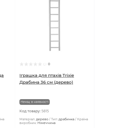
0
да
Іграшка для птахів Trixie
Драбина 36 см (дерево)
Немає в наявності
Код товару:
5815
їна
Матеріал:
дерево
Тип:
драбинка
Країна
виробник:
Німеччина