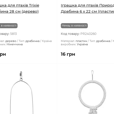
шка для птахів Trixie
Іграшка для птахів Приро
ина 28 см (дерево)
Драбина 6 x 22 см (пласти
 в наявності
Немає в наявності
овару:
5813
Код товару:
PR240260
ал:
дерево
Тип:
драбинка
Країна
Матеріал:
пластик
Тип:
драбинка
ник:
Німеччина
виробник:
Україна
грн
16 грн