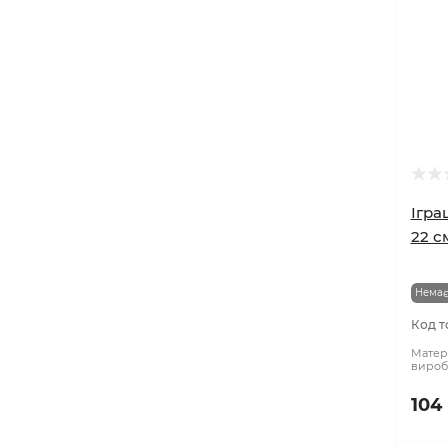
Ігра
22 с
Немає
Код т
Матері
вироб
104