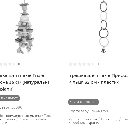
0
0
шка для птахів Trixie
Іграшка для птахів Приро
існа 35 см (натуральні
Кільця 32 см - пластик
ріали)
 в наявності
Немає в наявності
овару:
58986
Код товару:
PR240259
ал:
натуральні матеріали
Тип:
ні іграшки
Країна виробник:
Матеріал:
пластик
Тип:
кільце
Кра
чина
виробник:
Україна