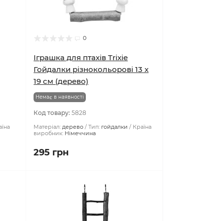
0
Іграшка для птахів Trixie
Гойдалки різнокольорові 13 x
19 см (дерево)
Немає в наявності
Код товару:
5828
аїна
Матеріал:
дерево
Тип:
гойдалки
Країна
виробник:
Німеччина
295 грн