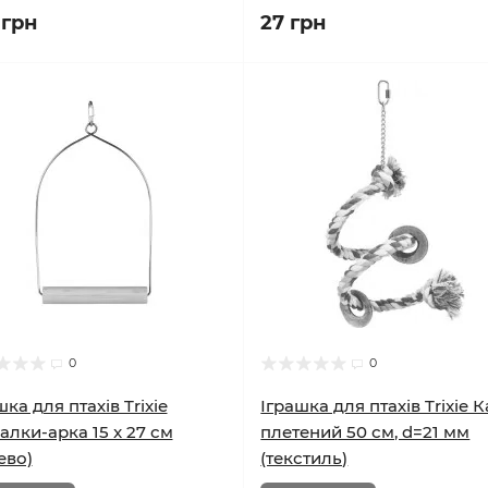
 грн
27 грн
0
0
шка для птахів Trixie
Іграшка для птахів Trixie 
алки-арка 15 x 27 см
плетений 50 см, d=21 мм
ево)
(текстиль)