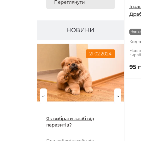
Переглянути
Ігра
Драб
асортимент
НОВИНИ
Немає
Код т
Матері
21.02.2024
вироб
95 
<
>
Як вибрати засіб від
паразитів?
При виборі засобу від