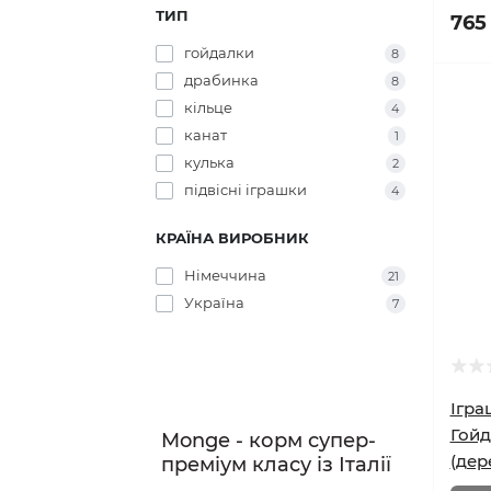
ТИП
765
гойдалки
8
драбинка
8
кільце
4
канат
1
кулька
2
підвісні іграшки
4
КРАЇНА ВИРОБНИК
Німеччина
21
Україна
7
Ігра
Гойд
Monge - корм супер-
(дер
преміум класу із Італії