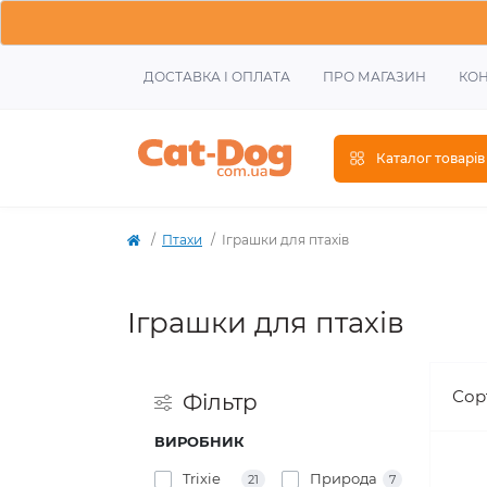
ДОСТАВКА І ОПЛАТА
ПРО МАГАЗИН
КОН
Каталог товарів
Птахи
Іграшки для птахів
Іграшки для птахів
Сор
Фiльтр
ВИРОБНИК
Trixie
Природа
21
7