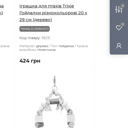
да
Іграшка для птахів Trixie
0
к)
Гойдалки різнокольорові 20 x
29 см (дерево)
0
Немає в наявності
Код товару:
5829
Країна
Матеріал:
дерево
Тип:
гойдалки
Країна
виробник:
Німеччина
424 грн