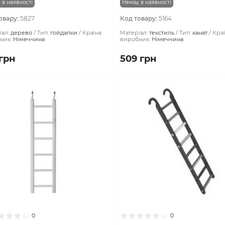
 в наявності
Немає в наявності
овару:
5827
Код товару:
5164
ал:
дерево
Тип:
гойдалки
Країна
Матеріал:
текстиль
Тип:
канат
Кра
ник:
Німеччина
виробник:
Німеччина
 грн
509 грн
0
0