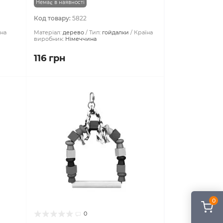
Немає в наявності
Код товару:
5822
їна
Матеріал:
дерево
Тип:
гойдалки
Країна
виробник:
Німеччина
116 грн
0
0