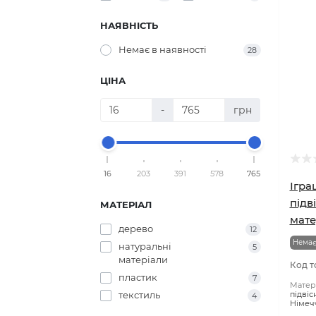
НАЯВНІСТЬ
Немає в наявності
28
ЦІНА
-
грн
16
203
391
578
765
Ігра
підв
МАТЕРІАЛ
мате
дерево
12
Немає
натуральні
5
матеріали
Код т
пластик
7
Матері
текстиль
підвіс
4
Німеч