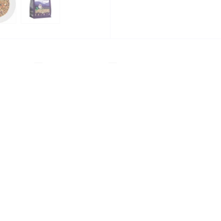
ідгуків
0
Питання
0
но для амадин, амарант та інших декоративних птахів, щ
 норм годування, а також рекомендацій провідних світови
атий склад, до якого входять не тільки базові інгредієнти
них птахів. До складу корму увійшло 18 інгредієнтів, с
ж улюблені делікатеси - абіссінський нуг, кунжут білий, р
зміцнюють здоров'я, роблять оперення яскравим і приск
авлення, завдяки фенхелю і суданській траві;