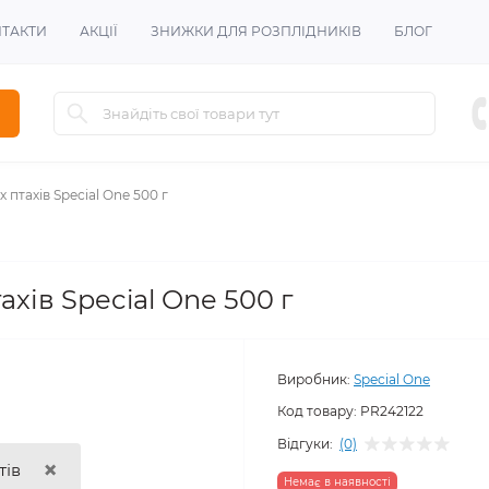
ТАКТИ
АКЦІЇ
ЗНИЖКИ ДЛЯ РОЗПЛІДНИКІВ
БЛОГ
х птахів Special One 500 г
ахів Special One 500 г
Виробник:
Special One
Код товару:
PR242122
Відгуки:
(0)
×
тів
Немає в наявності