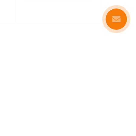
о містяться в домашніх умовах. Вона
х фахівців з розведення та утримання
 і смакоту, а й продукти з
еред яких високоякісне зерно, сушені
омашка, фенхель, суданська трава.
орюють линяння.