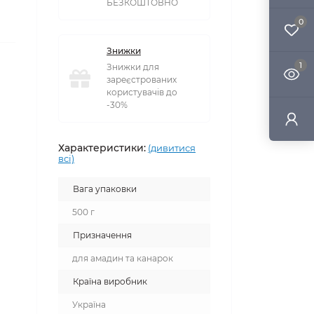
БЕЗКОШТОВНО
0
Знижки
1
Знижки для
зареєстрованих
користувачів до
-30%
Характеристики:
(дивитися
всі)
Вага упаковки
500 г
Призначення
для амадин та канарок
Країна виробник
Україна