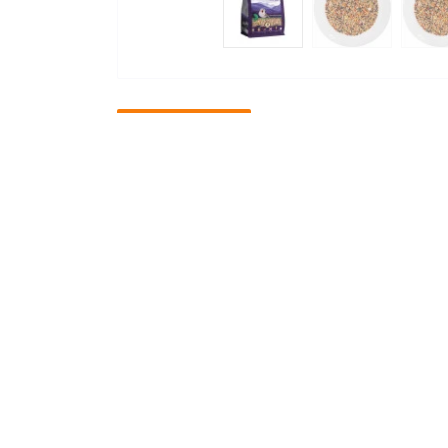
Опис товару
Характеристики
В
Рецептура корму розроблена спеціаль
складена на основі новітніх світових
екзотичних птахів.
Корм ​​має унікальний, надзвичайно баг
природного ареалу проживання екзотич
фрукти, овочі, цілющі рослини, а тако
Корм збагачений інгредієнтами, які 
Чому потрібно вибрати корм:
- здорове серце, судини та система тр