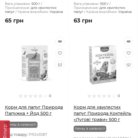
Вага упаковки:
500 г
Вага упаковки:
500 г
Призначення:
для хвилястих
Призначення:
для хвилястих
папуг
Країна виробник:
Україна
папуг
Країна виробник:
Україна
65 грн
63 грн
0
0
Корм для папуг Природа
Корм для хвилястих
Папужка + Йод 500 г
папуг Природа Коктейль
«Лугові трави» 500 г
Немає в наявності
Фiльтр
Немає в наявності
Код товару:
PR241087