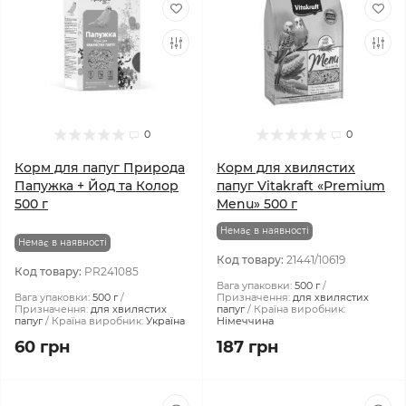
0
0
Корм для папуг Природа
Корм для хвилястих
Папужка + Йод та Колор
папуг Vitakraft «Premium
500 г
Menu» 500 г
Немає в наявності
Немає в наявності
Код товару:
21441/10619
Код товару:
PR241085
Вага упаковки:
500 г
Вага упаковки:
500 г
Призначення:
для хвилястих
Призначення:
для хвилястих
папуг
Країна виробник:
папуг
Країна виробник:
Україна
Німеччина
60 грн
187 грн