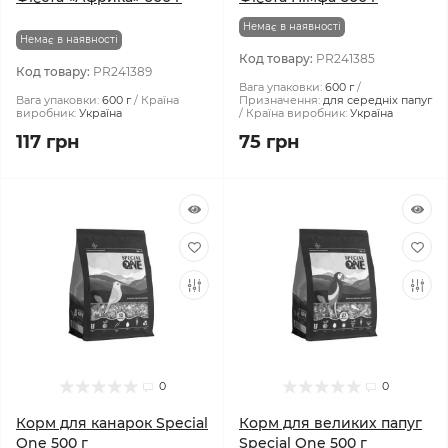
Немає в наявності
Немає в наявності
Код товару:
PR241385
Код товару:
PR241389
Вага упаковки:
600 г
Вага упаковки:
600 г
Країна
Призначення:
для середніх папуг
виробник:
Україна
Країна виробник:
Україна
117 грн
75 грн
0
0
Корм ​​для канарок Special
Корм ​​для великих папуг
One 500 г
Special One 500 г