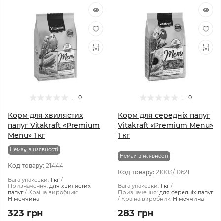
0
0
Корм для хвилястих
Корм для середніх папуг
папуг Vitakraft «Premium
Vitakraft «Premium Menu»
Menu» 1 кг
1 кг
Немає в наявності
Немає в наявності
Код товару:
21444
Код товару:
21003/10621
Вага упаковки:
1 кг
Призначення:
для хвилястих
Вага упаковки:
1 кг
папуг
Країна виробник:
Призначення:
для середніх папуг
Німеччина
Країна виробник:
Німеччина
323 грн
283 грн