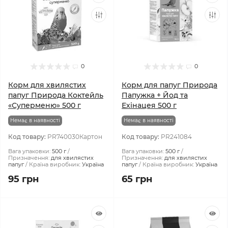
0
0
Корм для хвилястих
Корм для папуг Природа
папуг Природа Коктейль
Папужка + Йод та
«Суперменю» 500 г
Ехінацея 500 г
Немає в наявності
Немає в наявності
Код товару:
PR740030Картон
Код товару:
PR241084
Вага упаковки:
500 г
Вага упаковки:
500 г
Призначення:
для хвилястих
Призначення:
для хвилястих
папуг
Країна виробник:
Україна
папуг
Країна виробник:
Україна
95 грн
65 грн