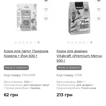
0
0
Корм для папуг Природа
Корм для амадин
Корела + Йод 500 г
Vitakraft «Premium Menu»
500 г
Немає в наявності
Немає в наявності
Код товару:
PR241081
Код товару:
21318
Вага упаковки:
500 г
Вага упаковки:
500 г
Призначення:
для середніх папуг
Призначення:
для амадин
Країна виробник:
Україна
Країна виробник:
Німеччина
62 грн
213 грн