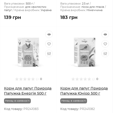
Вага упаковки:
500 г
Вага упаковки:
2.5 кг
Призначення:
для хвилястих
Призначення:
пісок для птахів
папуг
Країна виробник:
Україна
Країна виробник:
Німеччина
139 грн
183 грн
0
0
Корм для папуг Природа
Корм для папуг Природа
Папужка Енергія 500 г
Папужка Юніор 500 г
Немає в наявності
Немає в наявності
Код товару:
PR241083
Код товару:
PR241082