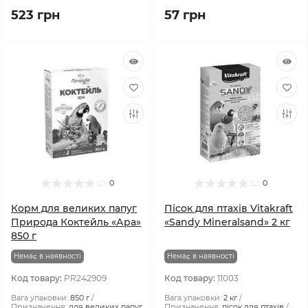
523 грн
57 грн
0
0
Корм для великих папуг
Пісок для птахів Vitakraft
Природа Коктейль «Ара»
«Sandy Mineralsand» 2 кг
850 г
Немає в наявності
Немає в наявності
Код товару:
PR242909
Код товару:
11003
Вага упаковки:
850 г
Вага упаковки:
2 кг
Призначення:
для великих папуг
Призначення:
пісок для птахів