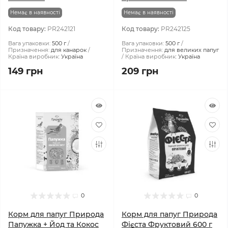
Немає в наявності
Немає в наявності
Код товару:
PR242121
Код товару:
PR242125
Вага упаковки:
500 г
Вага упаковки:
500 г
Призначення:
для канарок
Призначення:
для великих папуг
Країна виробник:
Україна
Країна виробник:
Україна
149 грн
209 грн
0
0
Корм для папуг Природа
Корм для папуг Природа
Папужка + Йод та Кокос
Фієста Фруктовий 600 г