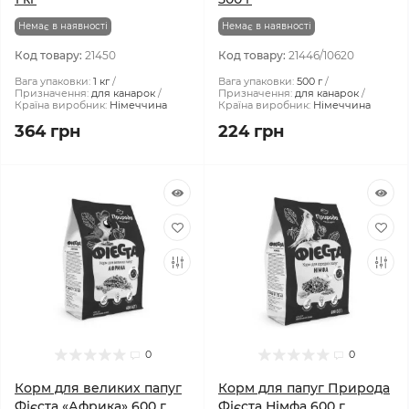
Немає в наявності
Немає в наявності
Код товару:
21450
Код товару:
21446/10620
Вага упаковки:
1 кг
Вага упаковки:
500 г
Призначення:
для канарок
Призначення:
для канарок
Країна виробник:
Німеччина
Країна виробник:
Німеччина
364 грн
224 грн
0
0
Корм для великих папуг
Корм для папуг Природа
Фієста «Африка» 600 г
Фієста Німфа 600 г