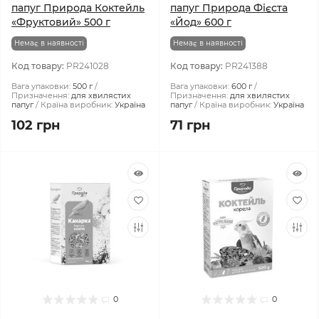
папуг Природа Коктейль
папуг Природа Фієста
«Фруктовий» 500 г
«Йод» 600 г
Немає в наявності
Немає в наявності
Код товару:
PR241028
Код товару:
PR241388
Вага упаковки:
500 г
Вага упаковки:
600 г
Призначення:
для хвилястих
Призначення:
для хвилястих
папуг
Країна виробник:
Україна
папуг
Країна виробник:
Україна
102 грн
71 грн
0
0