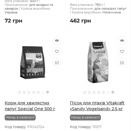
Вага упаковки:
500 г
Призначення:
для амадин та
Вага упаковки:
750 г
канарок
Країна виробник:
Призначення:
для середніх папуг
Україна
Країна виробник:
Німеччина
72 грн
462 грн
0
0
Корм для хвилястих
Пісок для птахів Vitakraft
папуг Special One 500 г
«Sandy Vogelsand» 2,5 кг
Немає в наявності
Немає в наявності
Код товару:
PR242124
Код товару:
11007