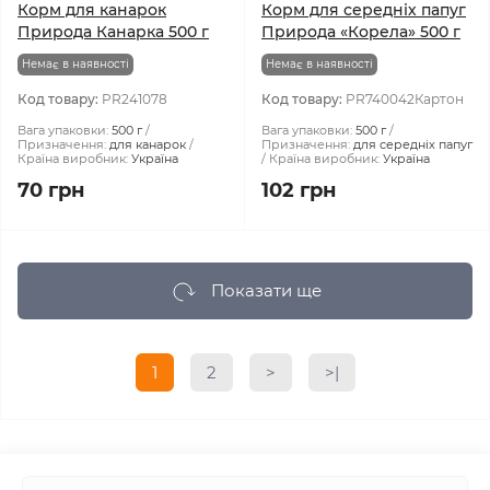
Корм для канарок
Корм для середніх папуг
Природа Канарка 500 г
Природа «Корела» 500 г
Немає в наявності
Немає в наявності
Код товару:
PR241078
Код товару:
PR740042Картон
Вага упаковки:
500 г
Вага упаковки:
500 г
Призначення:
для канарок
Призначення:
для середніх папуг
Країна виробник:
Україна
Країна виробник:
Україна
70 грн
102 грн
Показати ще
1
2
>
>|