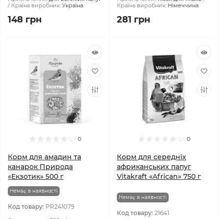
Країна виробник:
Україна
Країна виробник:
Німеччина
148 грн
281 грн
0
0
Корм для амадин та
Корм для середніх
канарок Природа
африканських папуг
«Екзотик» 500 г
Vitakraft «African» 750 г
Немає в наявності
Немає в наявності
Код товару:
PR241079
Код товару:
21641