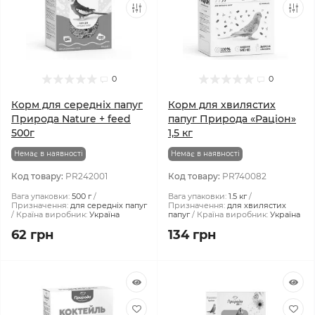
0
0
Корм для середніх папуг
Корм для хвилястих
Природа Nature + feed
папуг Природа «Раціон»
500г
1,5 кг
Немає в наявності
Немає в наявності
Код товару:
PR242001
Код товару:
PR740082
Вага упаковки:
500 г
Вага упаковки:
1.5 кг
Призначення:
для середніх папуг
Призначення:
для хвилястих
Країна виробник:
Україна
папуг
Країна виробник:
Україна
62 грн
134 грн