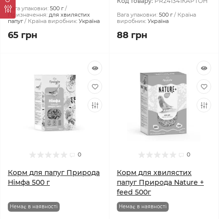
Код товару:
PR241341КАРТОН
Вага упаковки:
500 г
Призначення:
для хвилястих
Вага упаковки:
500 г
Країна
папуг
Країна виробник:
Україна
виробник:
Україна
65 грн
88 грн
0
0
Корм для папуг Природа
Корм для хвилястих
Німфа 500 г
папуг Природа Nature +
feed 500г
Немає в наявності
Немає в наявності