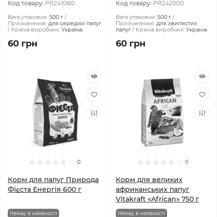
Код товару:
PR241080
Код товару:
PR242000
Вага упаковки:
500 г
Вага упаковки:
500 г
Призначення:
для середніх папуг
Призначення:
для хвилястих
Країна виробник:
Україна
папуг
Країна виробник:
Україна
60 грн
60 грн
0
0
Корм для папуг Природа
Корм для великих
Фієста Енергія 600 г
африканських папуг
Vitakraft «African» 750 г
Немає в наявності
Немає в наявності