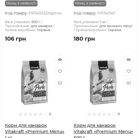
Немає в наявності
Немає в наявності
Код товару:
PR740032Картон
Код товару:
PR740147
Вага упаковки:
500 г
Вага упаковки:
1 кг
Призначення:
для канарок
Призначення:
для великих папуг
Країна виробник:
Україна
Країна виробник:
Україна
106 грн
180 грн
0
0
Корм для канарок
Корм для канарок
Vitakraft «Premium Menu»
Vitakraft «Premium Menu»
1 кг
500 г