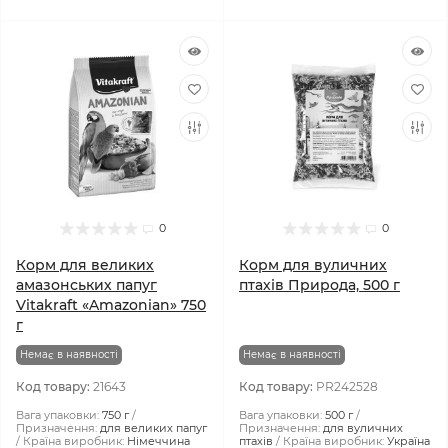
0
0
Корм для великих
Корм для вуличних
амазонських папуг
птахів Природа, 500 г
Vitakraft «Amazonian» 750
г
Немає в наявності
Немає в наявності
Код товару:
21643
Код товару:
PR242528
Вага упаковки:
750 г
Вага упаковки:
500 г
Призначення:
для великих папуг
Призначення:
для вуличних
Країна виробник:
Німеччина
птахів
Країна виробник:
Україна