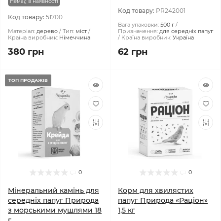
Немає в наявності
Код товару:
PR242001
Код товару:
51700
Вага упаковки:
500 г
Матеріал:
дерево
Тип:
міст
Призначення:
для середніх папуг
Країна виробник:
Німеччина
Країна виробник:
Україна
380 грн
62 грн
ТОП ПРОДАЖІВ
0
0
Мінеральний камінь для
Корм для хвилястих
середніх папуг Природа
папуг Природа «Раціон»
з морськими мушлями 18
1,5 кг
г