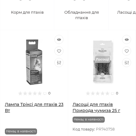
Корм для птахів
Обладнання для
Ласощі д
птахів
0
0
Лампа Тріксі для птахів 23
Ласощі для птахів
Вт
Природа чумиза 25 г
Немає в наявності
Код товару:
PR740758
Немає в наявності