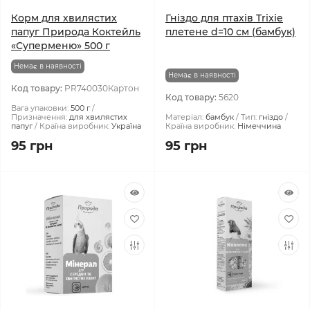
Корм для хвилястих
Гніздо для птахів Trixie
папуг Природа Коктейль
плетене d=10 см (бамбук)
«Суперменю» 500 г
Немає в наявності
Немає в наявності
Код товару:
PR740030Картон
Код товару:
5620
Вага упаковки:
500 г
Призначення:
для хвилястих
Матеріал:
бамбук
Тип:
гніздо
папуг
Країна виробник:
Україна
Країна виробник:
Німеччина
95 грн
95 грн