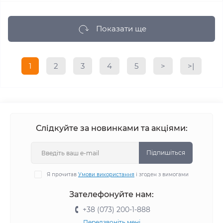
Показати ще
1
2
3
4
5
>
>|
Слідкуйте за новинками та акціями:
Підпишіться
Я прочитав
Умови використання
і згоден з вимогами
Зателефонуйте нам:
+38 (073) 200-1-888
Передзвоніть мені