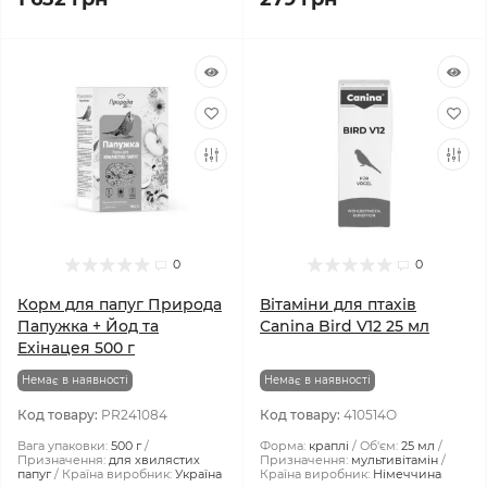
0
0
Корм для папуг Природа
Вітаміни для птахів
Папужка + Йод та
Canina Bird V12 25 мл
Ехінацея 500 г
Немає в наявності
Немає в наявності
Код товару:
PR241084
Код товару:
410514О
Вага упаковки:
500 г
Форма:
краплі
Об'єм:
25 мл
Призначення:
для хвилястих
Призначення:
мультивітамін
папуг
Країна виробник:
Україна
Країна виробник:
Німеччина