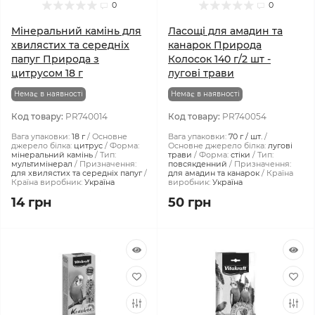
0
0
Мінеральний камінь для
Ласощі для амадин та
хвилястих та середніх
канарок Природа
папуг Природа з
Колосок 140 г/2 шт -
цитрусом 18 г
лугові трави
Немає в наявності
Немає в наявності
Код товару:
PR740014
Код товару:
PR740054
Вага упаковки:
18 г
Основне
Вага упаковки:
70 г / шт.
джерело білка:
цитрус
Форма:
Основне джерело білка:
лугові
мінеральний камінь
Тип:
трави
Форма:
стіки
Тип:
мультимінерал
Призначення:
повсякденний
Призначення:
для хвилястих та середніх папуг
для амадин та канарок
Країна
Країна виробник:
Україна
виробник:
Україна
14 грн
50 грн