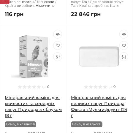
Матеріал:
картон
Тип:
сходи
папуг:
Так
Для середніх папуг:
Країна виробник:
Німеччина
Так
Країна виробник:
Італія
116 грн
22 846 грн
0
0
Мінеральний камінь для
Мінеральний камінь для
хвилястих та середніх
великих папуг Природа
папуг Природа з яблуком
Фієста «Мультифрукт» 124
18 г
г
Немає в наявності
Немає в наявності