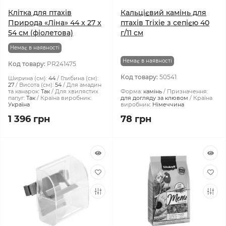
Клітка для птахів
Кальцієвий камінь для
Природа «Ліна» 44 x 27 x
птахів Trixie з сепією 40
54 см (фіолетова)
г/11 см
Немає в наявності
Немає в наявності
Код товару:
PR241475
Код товару:
50541
Ширина (см):
44
Глибина (см):
27
Висота (см):
54
Для амадин
та канарок:
Так
Для хвилястих
Форма:
камінь
Призначення:
папуг:
Так
Країна виробник:
для догляду за клювом
Країна
Україна
виробник:
Німеччина
1 396 грн
78 грн