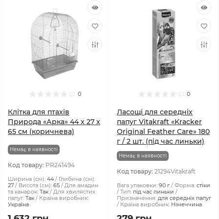
0
0
Клітка для птахів
Ласощі для середніх
Природа «Арка» 44 x 27 x
папуг Vitakraft «Kracker
65 см (коричнева)
Original Feather Care» 180
г / 2 шт. (під час линьки)
Немає в наявності
Немає в наявності
Код товару:
PR241494
Код товару:
21294Vitakraft
Ширина (см):
44
Глибина (см):
27
Висота (см):
65
Для амадин
Вага упаковки:
90 г
Форма:
стіки
та канарок:
Так
Для хвилястих
Тип:
під час линьки
папуг:
Так
Країна виробник:
Призначення:
для середніх папуг
Україна
Країна виробник:
Німеччина
1 632 грн
279 грн