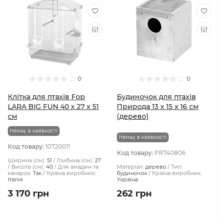
0
0
Клітка для птахів Fop
Будиночок для птахів
LARA BIG FUN 40 х 27 х 51
Природа 13 x 15 x 16 см
см
(дерево)
Немає в наявності
Немає в наявності
Код товару:
10720011
Код товару:
PR740806
Ширина (см):
51
Глибина (см):
27
Висота (см):
40
Для амадин та
Матеріал:
дерево
Тип:
канарок:
Так
Країна виробник:
будиночок
Країна виробник:
Італія
Україна
3 170 грн
262 грн