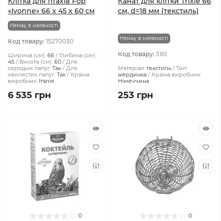
Клітка для птахів Fop
Канат для клітки Trixie 66
«Ivonne» 66 x 45 x 60 см
см, d=18 мм (текстиль)
Немає в наявності
Немає в наявності
Код товару:
15270030
Код товару:
5161
Ширина (см):
66
Глибина (см):
45
Висота (см):
60
Для
середніх папуг:
Так
Для
Матеріал:
текстиль
Тип:
хвилястих папуг:
Так
Країна
жердинка
Країна виробник:
виробник:
Італія
Німеччина
6 535 грн
253 грн
0
0