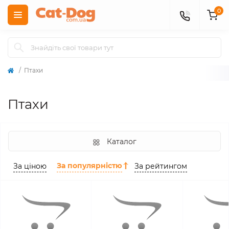
0
Птахи
Птахи
Каталог
За популярністю
За ціною
За рейтингом