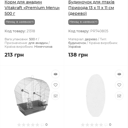
Корм для амадин
Будиночок для птахів
Vitakraft «Premium Menu»
Природа 13 x 11 x 11 см
500 г
(дерево)
Немає в наявності
Немає в наявності
Код товару:
21318
Код товару:
PR740805
Вага упаковки:
500 г
Матеріал:
дерево
Тип:
Призначення:
для амадин
будиночок
Країна виробник:
Країна виробник:
Німеччина
Україна
213 грн
138 грн
0
0