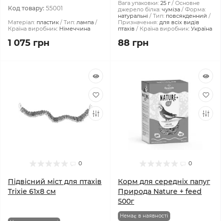
Вага упаковки:
25 г
Основне
Код товару:
55001
джерело білка:
чуміза
Форма:
натуральні
Тип:
повсякденний
Матеріал:
пластик
Тип:
лампа
Призначення:
для всіх видів
Країна виробник:
Німеччина
птахів
Країна виробник:
Україна
1 075 грн
88 грн
0
0
Підвісний міст для птахів
Корм для середніх папуг
Trixie 61х8 см
Природа Nature + feed
500г
Немає в наявності