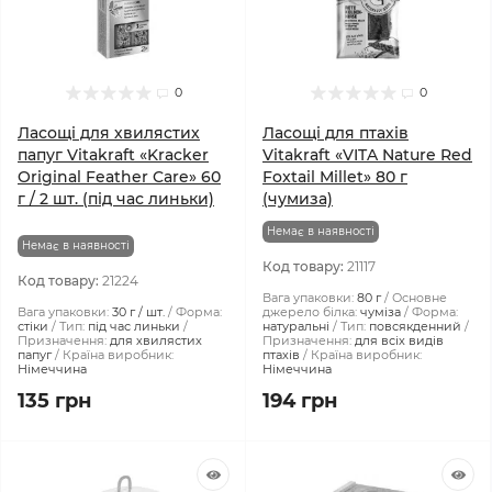
0
0
Ласощі для хвилястих
Ласощі для птахів
папуг Vitakraft «Kracker
Vitakraft «VITA Nature Red
Original Feather Care» 60
Foxtail Millet» 80 г
г / 2 шт. (під час линьки)
(чумиза)
Немає в наявності
Немає в наявності
Код товару:
21117
Код товару:
21224
Вага упаковки:
80 г
Основне
Вага упаковки:
30 г / шт.
Форма:
джерело білка:
чуміза
Форма:
стіки
Тип:
під час линьки
натуральні
Тип:
повсякденний
Призначення:
для хвилястих
Призначення:
для всіх видів
папуг
Країна виробник:
птахів
Країна виробник:
Німеччина
Німеччина
135 грн
194 грн