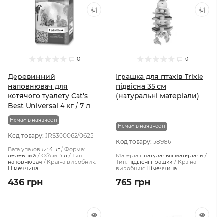
0
0
Деревинний
Іграшка для птахів Trixie
наповнювач для
підвісна 35 см
котячого туалету Cat's
(натуральні матеріали)
Best ‎Universal 4 кг / 7 л
Немає в наявності
Немає в наявності
Код товару:
JRS300062/0625
Код товару:
58986
Вага упаковки:
4 кг
Форма:
деревний
Об'єм:
7 л
Тип:
Матеріал:
натуральні матеріали
наповнювач
Країна виробник:
Тип:
підвісні іграшки
Країна
Німеччина
виробник:
Німеччина
436 грн
765 грн