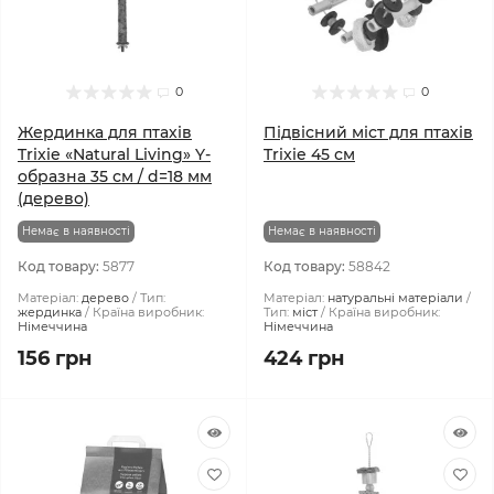
0
0
Жердинка для птахів
Підвісний міст для птахів
Trixie «Natural Living» Y-
Trixie 45 см
образна 35 см / d=18 мм
(дерево)
Немає в наявності
Немає в наявності
Код товару:
5877
Код товару:
58842
Матеріал:
дерево
Тип:
Матеріал:
натуральні матеріали
жердинка
Країна виробник:
Тип:
міст
Країна виробник:
Німеччина
Німеччина
156 грн
424 грн