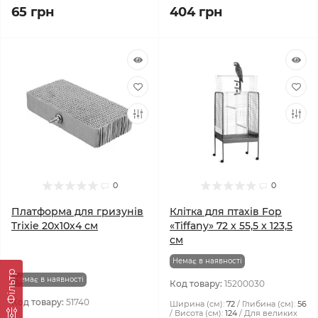
65 грн
404 грн
0
0
Платформа для гризунів
Клітка для птахів Fop
Trixie 20х10х4 см
«Tiffany» 72 x 55,5 x 123,5
см
Немає в наявності
Фiльтр
Немає в наявності
Код товару:
15200030
Код товару:
51740
Ширина (см):
72
Глибина (см):
56
Висота (см):
124
Для великих