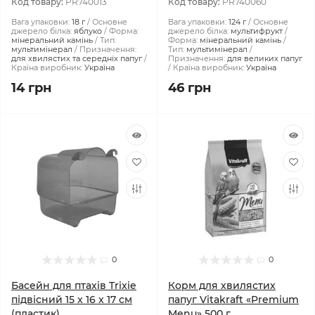
Код товару:
PR740013
Код товару:
PR740060
Вага упаковки:
18 г
Основне
Вага упаковки:
124 г
Основне
джерело білка:
яблуко
Форма:
джерело білка:
мультифрукт
мінеральний камінь
Тип:
Форма:
мінеральний камінь
мультимінерал
Призначення:
Тип:
мультимінерал
для хвилястих та середніх папуг
Призначення:
для великих папуг
Країна виробник:
Україна
Країна виробник:
Україна
14 грн
46 грн
0
0
Басейн для птахів Trixie
Корм для хвилястих
підвісний 15 x 16 x 17 см
папуг Vitakraft «Premium
(пластик)
Menu» 500 г