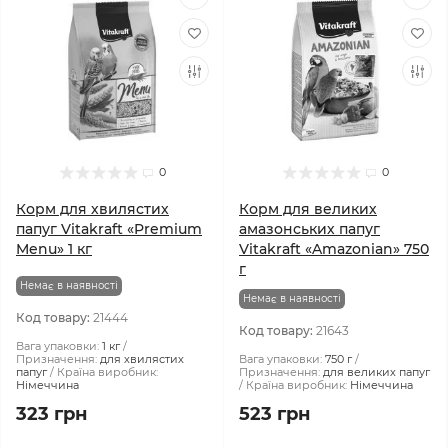
0
0
Корм для хвилястих
Корм для великих
папуг Vitakraft «Premium
амазонських папуг
Menu» 1 кг
Vitakraft «Amazonian» 750
г
Немає в наявності
Немає в наявності
Код товару:
21444
Код товару:
21643
Вага упаковки:
1 кг
Призначення:
для хвилястих
Вага упаковки:
750 г
папуг
Країна виробник:
Призначення:
для великих папуг
Німеччина
Країна виробник:
Німеччина
323 грн
523 грн