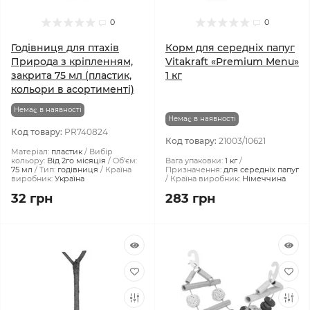
0
0
Годівниця для птахів
Корм для середніх папуг
Природа з кріпленням,
Vitakraft «Premium Menu»
закрита 75 мл (пластик,
1 кг
кольори в асортименті)
Немає в наявності
Немає в наявності
Код товару:
PR740824
Код товару:
21003/10621
Матеріал:
пластик
Вибір
кольору:
Від 2го місяція
Об'єм:
Вага упаковки:
1 кг
75 мл
Тип:
годівниця
Країна
Призначення:
для середніх папуг
виробник:
Україна
Країна виробник:
Німеччина
32 грн
283 грн