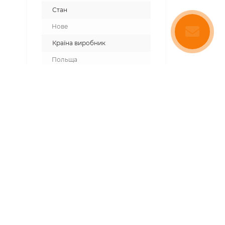
Стан
Нове
Країна виробник
Польща
дованим електронним термометром.
ператури One Touch (в один дотик) і
абезпечує неперевершену точність
ання навіть дуже вимогливих