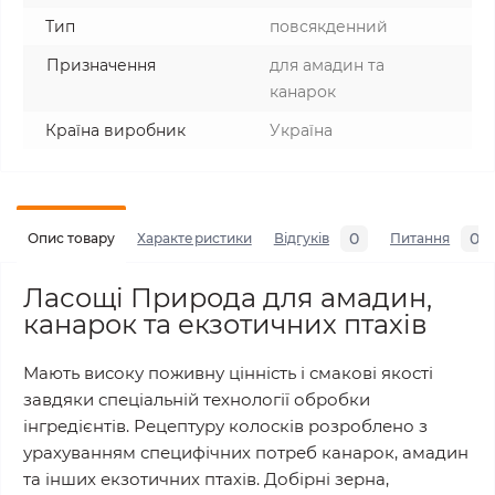
Тип
повсякденний
Призначення
для амадин та
канарок
Країна виробник
Україна
0
0
Опис товару
Характеристики
Відгуків
Питання
Ласощі Природа для амадин,
канарок та екзотичних птахів
Мають високу поживну цінність і смакові якості
завдяки спеціальній технології обробки
інгредієнтів. Рецептуру колосків розроблено з
урахуванням специфічних потреб канарок, амадин
та інших екзотичних птахів. Добірні зерна,