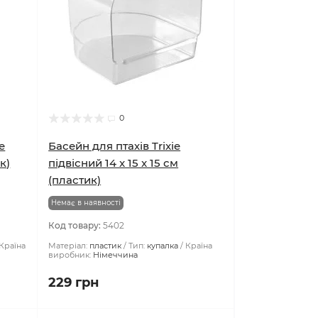
0
e
Басейн для птахів Trixie
к)
підвісний 14 x 15 x 15 см
(пластик)
Немає в наявності
Код товару:
5402
Країна
Матеріал:
пластик
Тип:
купалка
Країна
виробник:
Німеччина
229 грн