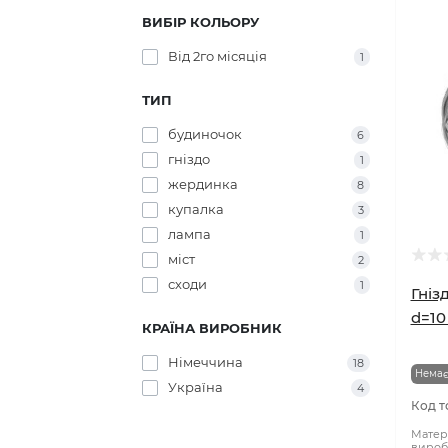
ВИБІР КОЛЬОРУ
Від 2го місяція
1
ТИП
будиночок
6
гніздо
1
жердинка
8
купалка
3
лампа
1
міст
2
сходи
1
Гніз
d=10
КРАЇНА ВИРОБНИК
Німеччина
18
Немає
Україна
4
Код т
Матері
вироб