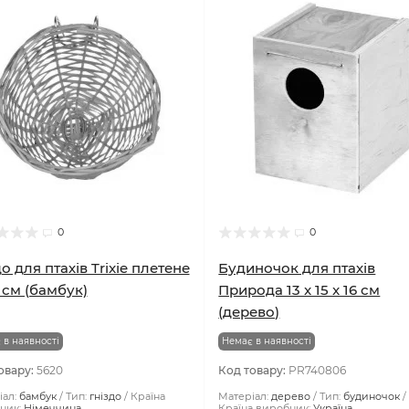
0
0
до для птахів Trixie плетене
Будиночок для птахів
 см (бамбук)
Природа 13 x 15 x 16 см
(дерево)
 в наявності
Немає в наявності
овару:
5620
Код товару:
PR740806
ал:
бамбук
Тип:
гніздо
Країна
Матеріал:
дерево
Тип:
будиночок
ник:
Німеччина
Країна виробник:
Україна