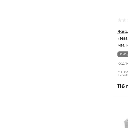
Жерд
«Natu
мм, 
Немає
Код т
Матері
вироб
116 