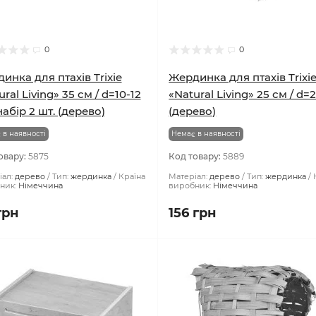
0
0
инка для птахів Trixie
Жердинка для птахів Trixi
ral Living» 35 см / d=10-12
«Natural Living» 25 см / d=
набір 2 шт. (дерево)
(дерево)
 в наявності
Немає в наявності
овару:
5875
Код товару:
5889
ал:
дерево
Тип:
жердинка
Країна
Матеріал:
дерево
Тип:
жердинка
ник:
Німеччина
виробник:
Німеччина
грн
156 грн