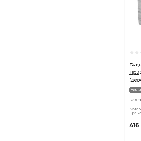
Буди
Прир
(дер
Немає
Код т
Матері
Країн
416