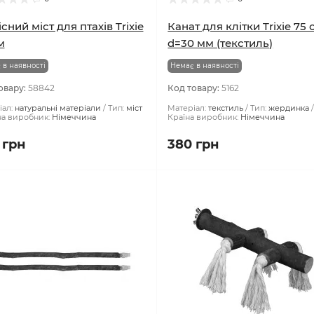
існий міст для птахів Trixie
Канат для клітки Trixie 75 
м
d=30 мм (текстиль)
 в наявності
Немає в наявності
овару:
58842
Код товару:
5162
ал:
натуральні матеріали
Тип:
міст
Матеріал:
текстиль
Тип:
жердинка
на виробник:
Німеччина
Країна виробник:
Німеччина
 грн
380 грн