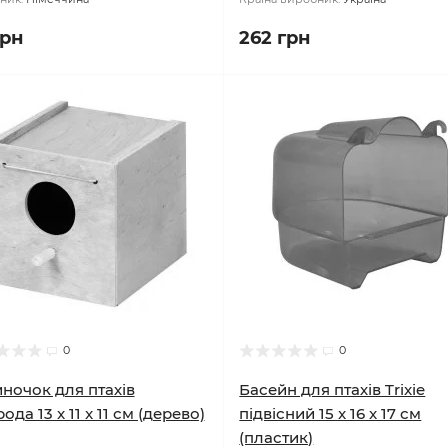
грн
262 грн
0
0
ночок для птахів
Басейн для птахів Trixie
ода 13 x 11 x 11 см (дерево)
підвісний 15 x 16 x 17 см
(пластик)