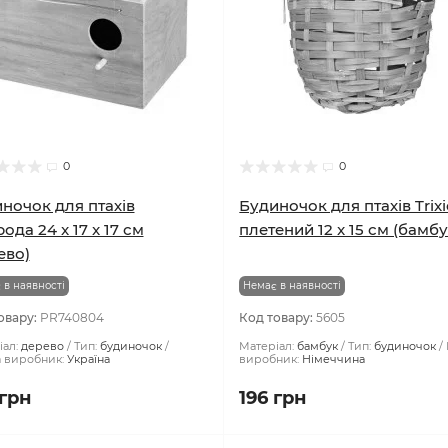
0
0
ночок для птахів
Будиночок для птахів Trixi
ода 24 x 17 x 17 см
плетений 12 x 15 см (бамбу
ево)
 в наявності
Немає в наявності
овару:
PR740804
Код товару:
5605
ал:
дерево
Тип:
будиночок
Матеріал:
бамбук
Тип:
будиночок
а виробник:
Україна
виробник:
Німеччина
 грн
196 грн