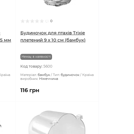
0
e
Будиночок для птахів Trixie
25 мм
плетений 9 x 10 см (бамбук)
Немає в наявності
Код товару:
5600
Країна
Матеріал:
бамбук
Тип:
будиночок
Країна
виробник:
Німеччина
116 грн