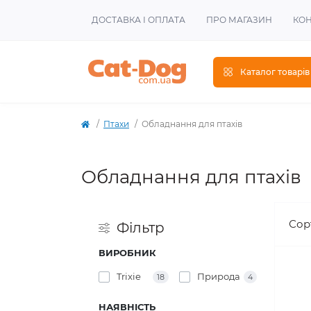
ДОСТАВКА І ОПЛАТА
ПРО МАГАЗИН
КОН
Каталог товарів
Птахи
Обладнання для птахів
Обладнання для птахів
Сор
Фiльтр
ВИРОБНИК
Trixie
Природа
18
4
НАЯВНІСТЬ