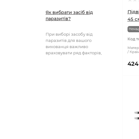
Підв
Як вибрати засіб від
паразитів?
45 с
Немає
При виборі засобу від
Код т
паразитів для вашого
вихованця важливо
Матері
Краї
враховувати ряд факторів,
включаючи тип паразита, вік та
424
вагу тварини..