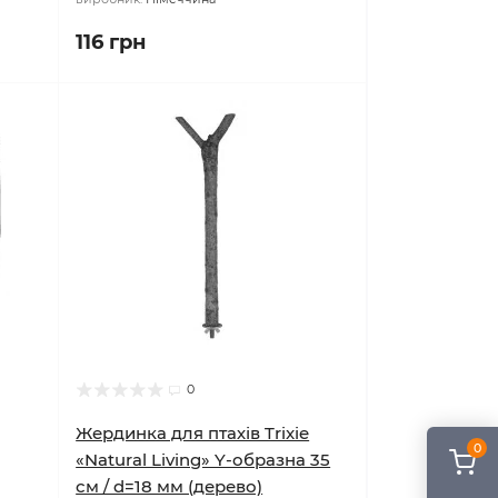
116 грн
0
Жердинка для птахів Trixie
0
«Natural Living» Y-образна 35
см / d=18 мм (дерево)