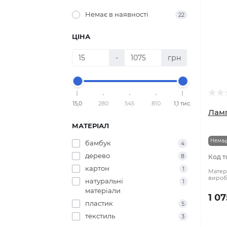
Немає в наявності
22
ЦІНА
-
грн
15,0
280
545
810
1,1 тис.
Ламп
МАТЕРІАЛ
Немає
бамбук
4
дерево
8
Код т
картон
1
Матері
вироб
натуральні
1
матеріали
1 07
пластик
5
текстиль
3