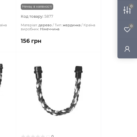
0
Немає в наявності
Код товару:
5877
аїна
Матеріал:
дерево
Тип:
жердинка
Країна
0
виробник:
Німеччина
156 грн
0