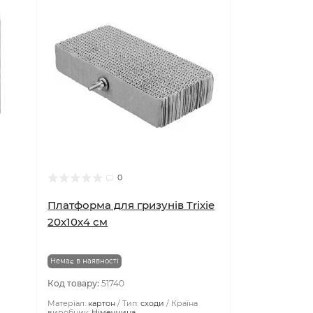
0
Платформа для гризунів Trixie
20х10х4 см
Немає в наявності
Код товару:
51740
Матеріал:
картон
Тип:
сходи
Країна
виробник:
Німеччина