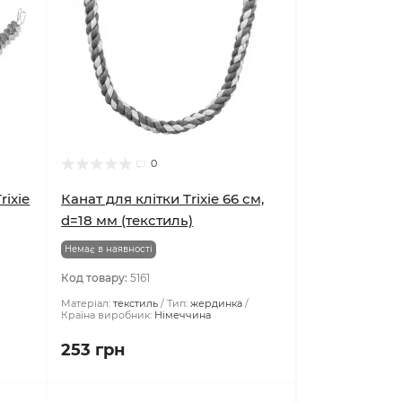
0
rixie
Канат для клітки Trixie 66 см,
d=18 мм (текстиль)
Немає в наявності
Код товару:
5161
Матеріал:
текстиль
Тип:
жердинка
Країна виробник:
Німеччина
253 грн