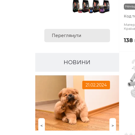
Немає
Код т
Матері
Країн
Переглянути
138
асортимент
НОВИНИ
21.02.2024
<
>