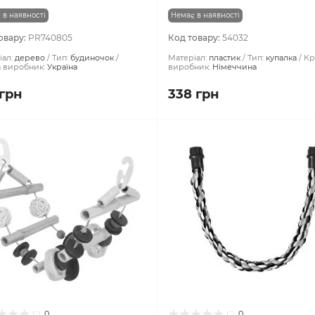
 в наявності
Немає в наявності
овару:
PR740805
Код товару:
54032
ал:
дерево
Тип:
будиночок
Матеріал:
пластик
Тип:
купалка
Кр
а виробник:
Україна
виробник:
Німеччина
 грн
338 грн
0
0