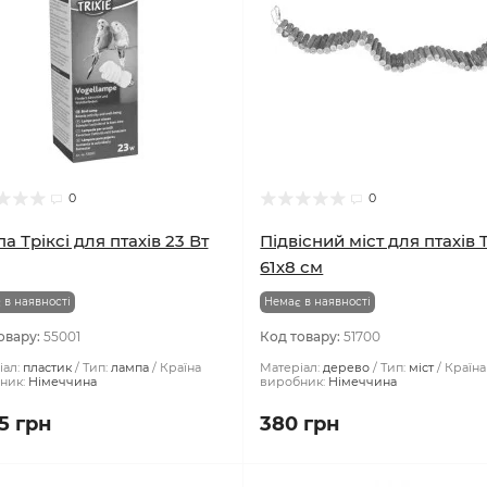
0
0
а Тріксі для птахів 23 Вт
Підвісний міст для птахів T
61х8 см
 в наявності
Немає в наявності
овару:
55001
Код товару:
51700
ал:
пластик
Тип:
лампа
Країна
Матеріал:
дерево
Тип:
міст
Країна
ник:
Німеччина
виробник:
Німеччина
5 грн
380 грн