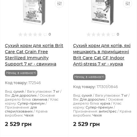
0
0
Сухий корм для котів Brit
Сухий корм для котів, які
Care Cat Grain Free
мешкають в приміщенні
Sterilized Immunity
Brit Care Cat GF Indoor
Support 7 кг - свинина
Anti-stress 7 кг - курка
Немає в наявності
Немає в наявності
Код товару:
172546
Код товару:
171301/0846
Вид:
сухий
Вага упаковки:
7 кг
Вік:
Для дорослих
Основне
Вид:
сухий
Вага упаковки:
7 кг
джерело білка:
свинина
Клас
Вік:
Для дорослих
Основне
корму:
Супер-преміум
джерело білка:
курка
Клас
Призначення:
для
корму:
Супер-преміум
стерилізованих
Країна
Призначення:
антистрес
Країна
виробник:
Чехія
виробник:
Чехія
2 529 грн
2 529 грн