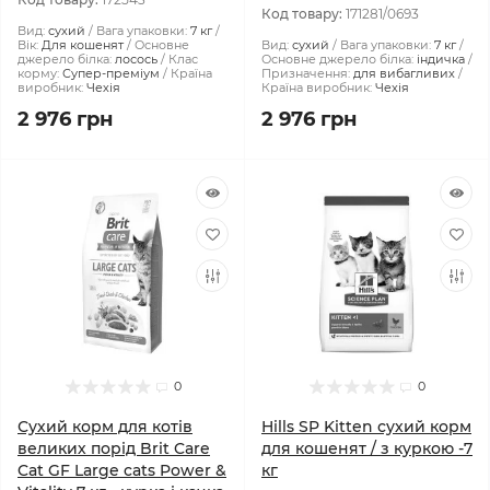
Код товару:
171281/0693
Вид:
сухий
Вага упаковки:
7 кг
Вік:
Для кошенят
Основне
Вид:
сухий
Вага упаковки:
7 кг
джерело білка:
лосось
Клас
Основне джерело білка:
індичка
корму:
Супер-преміум
Країна
Призначення:
для вибагливих
виробник:
Чехія
Країна виробник:
Чехія
2 976 грн
2 976 грн
0
0
Сухий корм для котів
Hills SP Kitten сухий корм
великих порід Brit Care
для кошенят / з куркою -7
Cat GF Large cats Power &
кг