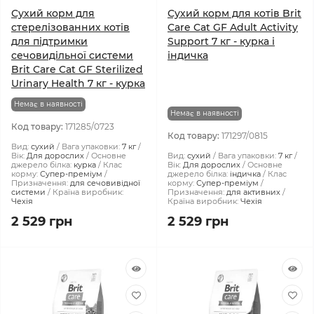
Сухий корм для
Сухий корм для котів Brit
стерелізованних котів
Care Cat GF Adult Activity
для підтримки
Support 7 кг - курка і
сечовидільної системи
індичка
Brit Care Cat GF Sterilized
Urinary Health 7 кг - курка
Немає в наявності
Немає в наявності
Код товару:
171285/0723
Код товару:
171297/0815
Вид:
сухий
Вага упаковки:
7 кг
Вік:
Для дорослих
Основне
Вид:
сухий
Вага упаковки:
7 кг
джерело білка:
курка
Клас
Вік:
Для дорослих
Основне
корму:
Супер-преміум
джерело білка:
індичка
Клас
Призначення:
для сечовивідної
корму:
Супер-преміум
системи
Країна виробник:
Призначення:
для активних
Чехія
Країна виробник:
Чехія
2 529 грн
2 529 грн