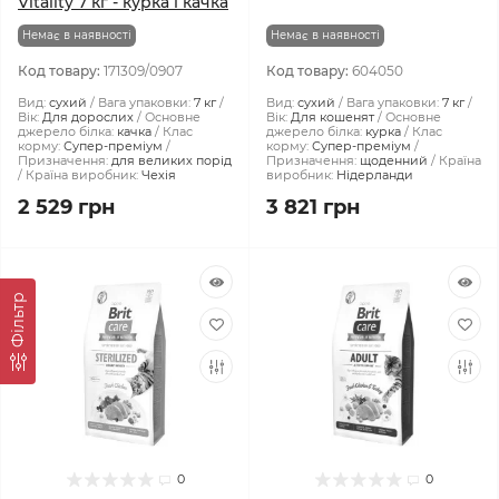
Vitality 7 кг - курка і качка
Немає в наявності
Немає в наявності
Код товару:
171309/0907
Код товару:
604050
Вид:
сухий
Вага упаковки:
7 кг
Вид:
сухий
Вага упаковки:
7 кг
Вік:
Для дорослих
Основне
Вік:
Для кошенят
Основне
джерело білка:
качка
Клас
джерело білка:
курка
Клас
корму:
Супер-преміум
корму:
Супер-преміум
Призначення:
для великих порід
Призначення:
щоденний
Країна
Країна виробник:
Чехія
виробник:
Нідерланди
2 529 грн
3 821 грн
Фiльтр
0
0