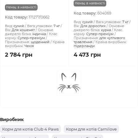
Немає в наявності
Немає в наявності
Код товару:
604069
Код товару:
171277/0662
Вид:
сухий
Вага упаковки:
7 кг
Вид:
сухий
Вага упаковки:
7 кг
Вік:
Для дорослих
Основне
Вік:
Для кошенят
Основне
джерело білка:
курка
Клас
джерело білка:
індичка
Клас
корму:
Супер-преміум
корму:
Супер-преміум
Призначення:
для чутливого
Призначення:
щоденний
Країна
травлення
Країна виробник:
виробник:
Чехія
Нідерланди
2 784 грн
4 473 грн
Виробник
Корм для котів Club 4 Paws
Корм для котів Carnilove