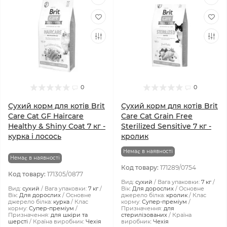
0
0
Сухий корм для котів Brit
Сухий корм для котів Brit
Care Cat GF Haircare
Care Cat Grain Free
Healthy & Shiny Coat 7 кг -
Sterilized Sensitive 7 кг -
курка і лосось
кролик
Немає в наявності
Немає в наявності
Код товару:
171289/0754
Код товару:
171305/0877
Вид:
сухий
Вага упаковки:
7 кг
Вид:
сухий
Вага упаковки:
7 кг
Вік:
Для дорослих
Основне
Вік:
Для дорослих
Основне
джерело білка:
кролик
Клас
джерело білка:
курка
Клас
корму:
Супер-преміум
корму:
Супер-преміум
Призначення:
для
Призначення:
для шкіри та
стерилізованих
Країна
шерсті
Країна виробник:
Чехія
виробник:
Чехія