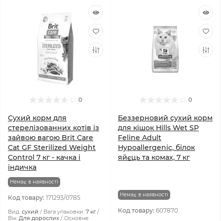
0
0
Сухий корм для
Беззерновий сухий корм
стерелізованних котів із
для кішок Hills Wet SP
зайвою вагою Brit Care
Feline Adult
Cat GF Sterilized Weight
Hypoallergenic, білок
Control 7 кг - качка і
яйєць та комах, 7 кг
індичка
Немає в наявності
Немає в наявності
Код товару:
171293/0785
Код товару:
607870
Вид:
сухий
Вага упаковки:
7 кг
Вік:
Для дорослих
Основне