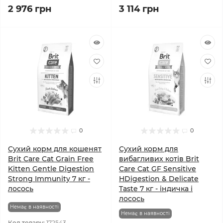
2 976 грн
3 114 грн
0
0
Сухий корм для кошенят
Сухий корм для
Brit Care Cat Grain Free
вибагливих котів Brit
Kitten Gentle Digestion
Care Cat GF Sensitive
Strong Immunity 7 кг -
HDigestion & Delicate
лосось
Taste 7 кг - індичка і
лосось
Немає в наявності
Немає в наявності
Код товару:
172543