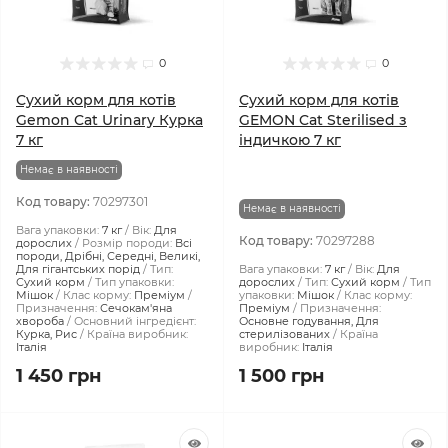
0
0
Сухий корм для котів
Сухий корм для котів
Gemon Cat Urinary Курка
GEMON Cat Sterilised з
7 кг
індичкою 7 кг
Немає в наявності
Код товару:
70297301
Немає в наявності
Вага упаковки:
7 кг
Вік:
Для
Код товару:
70297288
дорослих
Розмір породи:
Всі
породи, Дрібні, Середні, Великі,
Для гігантських порід
Тип:
Вага упаковки:
7 кг
Вік:
Для
Сухий корм
Тип упаковки:
дорослих
Тип:
Сухий корм
Тип
Мішок
Клас корму:
Преміум
упаковки:
Мішок
Клас корму:
Призначення:
Сечокам'яна
Преміум
Призначення:
хвороба
Основний інгредієнт:
Основне годування, Для
Курка, Рис
Країна виробник:
стерилізованих
Країна
Італія
виробник:
Італія
1 450 грн
1 500 грн