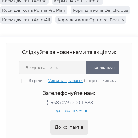
Корм для котів Acana
Корм для котів GimCat
Корм для котів Purina Pro Plan
Корм для котів Delickcious
Корм для котів AnimAll
Корм для котів Optimeal Beauty
Корм для котів Farmina
Корм для котів Hills
Корм для котів Brit Premium
Корм для котів Canina
Корм для котів Josera
Корм для котів Royal Canin
Слідкуйте за новинками та акціями:
Корм для котів Savory
Корм для котів Optimeal
Корм для котів Brit Care
Корм для котів Simba
Підпишіться
Корм для котів BWild
Корм для котів Monge
Я прочитав
Умови використання
і згоден з вимогами
Корм для котів Gemon
Зателефонуйте нам:
+38 (073) 200-1-888
Передзвоніть мені
До контактів