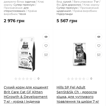
джерело білка:
індичка
Клас
Вид:
сухий
Вага упаковки:
7 кг
корму:
Супер-преміум
Вік:
Для дорослих
Клас корму:
Призначення:
для
Супер-преміум
Призначення:
стерилізованих
Країна
щоденний
Країна виробник:
виробник:
Чехія
Нідерланди
2 976 грн
5 567 грн
0
0
Сухий корм для кошенят
Hills SP Fel Adult
Brit Care Cat GF Kitten
SenSt&Sk Ch - доросла
HGrowth & Development
кішка, для чутливого
7 кг - курка і індичка
травлення та шкіри 7 кг