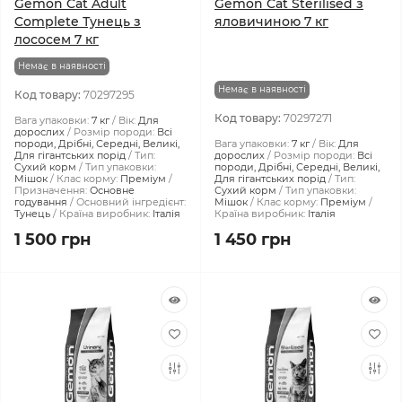
Gemon Cat Adult
Gemon Cat Sterilised з
Complete Тунeць з
яловичиною 7 кг
лососем 7 кг
Немає в наявності
Немає в наявності
Код товару:
70297295
Код товару:
70297271
Вага упаковки:
7 кг
Вік:
Для
дорослих
Розмір породи:
Всі
породи, Дрібні, Середні, Великі,
Вага упаковки:
7 кг
Вік:
Для
Для гігантських порід
Тип:
дорослих
Розмір породи:
Всі
Сухий корм
Тип упаковки:
породи, Дрібні, Середні, Великі,
Мішок
Клас корму:
Преміум
Для гігантських порід
Тип:
Призначення:
Основне
Сухий корм
Тип упаковки:
годування
Основний інгредієнт:
Мішок
Клас корму:
Преміум
Тунець
Країна виробник:
Італія
Країна виробник:
Італія
1 500 грн
1 450 грн