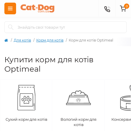
0
Для котів
Корм для котів
Корм для котів Optimeal
Купити корм для котів
Optimeal
Сухий корм для котів
Вологий корм для
Консерви 
котів