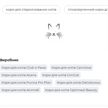
корм для стерилізованих котів
гіпоалергенний корм дл
Виробник
Корм для котів Club 4 Paws
Корм для котів Carnilove
Корм для котів Acana
Корм для котів GimCat
Корм для котів Purina Pro Plan
Корм для котів Delickcious
Корм для котів AnimAll
Корм для котів Optimeal Beauty
Корм для котів Farmina
Корм для котів Hills
Корм для котів Brit Premium
Корм для котів Canina