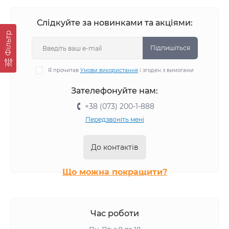
Корм для котів Josera
Корм для котів Royal Canin
Слідкуйте за новинками та акціями:
Корм для котів Savory
Корм для котів Optimeal
Фiльтр
Корм для котів Brit Care
Корм для котів Simba
Підпишіться
Корм для котів BWild
Корм для котів Monge
Я прочитав
Умови використання
і згоден з вимогами
Корм для котів Gemon
Зателефонуйте нам:
+38 (073) 200-1-888
Передзвоніть мені
До контактів
Що можна покращити?
Час роботи