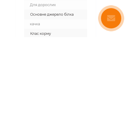
Для дорослих
Основне джерело білка
качка
Клас корму
Супер-преміум
Призначення
для великих порід
Країна виробник
Чехія