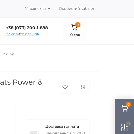
Українська
Особистий кабінет
0
+38 (073) 200-1-888
Замовити дзвінок
0 грн
 і качка
cats Power &
0
0
Доставка і оплата
Замовлення від 5000