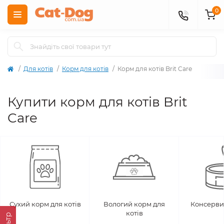
0
Для котів
Корм для котів
Корм для котів Brit Care
Купити корм для котів Brit
Care
Сухий корм для котів
Вологий корм для
Консерви 
котів