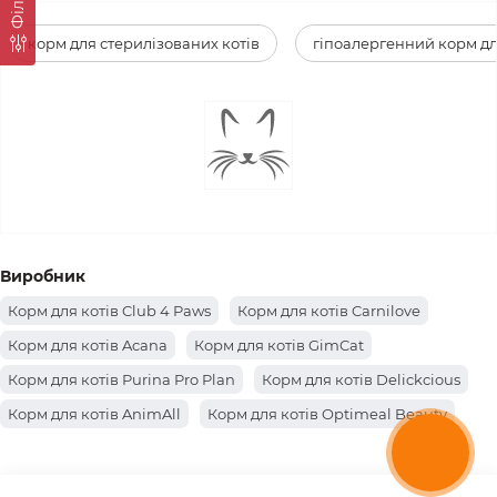
Фiльтр
корм для стерилізованих котів
гіпоалергенний корм дл
Виробник
Корм для котів Club 4 Paws
Корм для котів Carnilove
Корм для котів Acana
Корм для котів GimCat
Корм для котів Purina Pro Plan
Корм для котів Delickcious
Корм для котів AnimAll
Корм для котів Optimeal Beauty
Корм для котів Farmina
Корм для котів Hills
Корм для котів Brit Premium
Корм для котів Canina