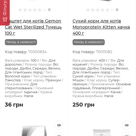
Фiльтр
0
0
Паштет для котів Gemon
Сухий корм для котів
Cat Wet Sterilized Тунeць
Monoprotein Kitten качка
100 г
400 г
Немає в наявності
Немає в наявності
Код товару:
70300834
Код товару:
70011082
Вага упаковки:
100 г
Вік:
Для
Вага упаковки:
400 г
Вік:
Для
дорослих
Розмір породи:
Всі
кошенят
Розмір породи:
Всі
породи, Дрібні, Середні, Великі,
породи, Дрібні, Середні, Великі,
Для гігантських порід
Тип:
Для гігантських порід
Тип:
Вологий корм
Тип упаковки:
Сухий корм
Тип упаковки:
Ламістер
Клас корму:
Преміум
Мішок
Клас корму:
Супер-
Призначення:
Для
преміум
Призначення:
Основне
стерилізованих
Основний
годування, Гіпоалергенний
інгредієнт:
Індичка
Країна
Основний інгредієнт:
Качка
виробник:
Італія
Країна виробник:
Італія
36 грн
250 грн