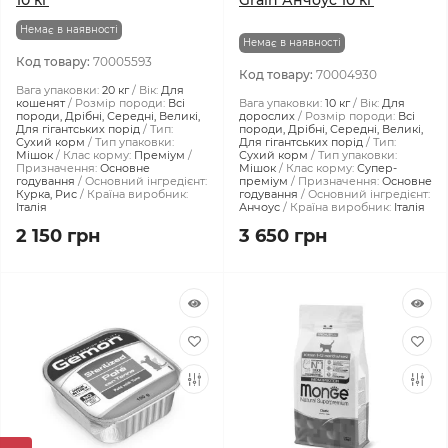
10 кг
Grain Анчоус 10 кг
Немає в наявності
Немає в наявності
Код товару:
70005593
Код товару:
70004930
Вага упаковки:
20 кг
Вік:
Для
кошенят
Розмір породи:
Всі
Вага упаковки:
10 кг
Вік:
Для
породи, Дрібні, Середні, Великі,
дорослих
Розмір породи:
Всі
Для гігантських порід
Тип:
породи, Дрібні, Середні, Великі,
Сухий корм
Тип упаковки:
Для гігантських порід
Тип:
Мішок
Клас корму:
Преміум
Сухий корм
Тип упаковки:
Призначення:
Основне
Мішок
Клас корму:
Супер-
годування
Основний інгредієнт:
преміум
Призначення:
Основне
Курка, Рис
Країна виробник:
годування
Основний інгредієнт:
Італія
Анчоус
Країна виробник:
Італія
2 150 грн
3 650 грн