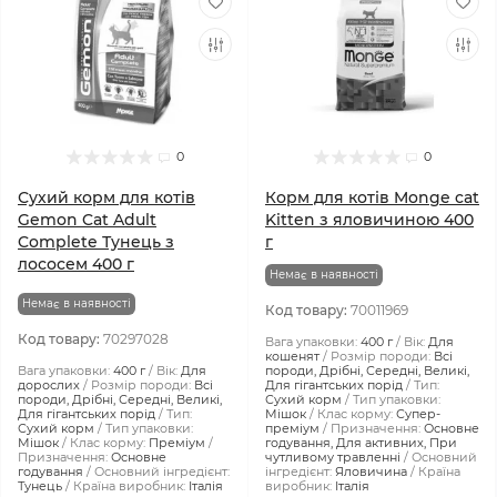
0
0
Сухий корм для котів
Корм для котів Monge cat
Gemon Cat Adult
Kitten з яловичиною 400
Complete Тунeць з
г
лососем 400 г
Немає в наявності
Немає в наявності
Код товару:
70011969
Код товару:
70297028
Вага упаковки:
400 г
Вік:
Для
кошенят
Розмір породи:
Всі
Вага упаковки:
400 г
Вік:
Для
породи, Дрібні, Середні, Великі,
дорослих
Розмір породи:
Всі
Для гігантських порід
Тип:
породи, Дрібні, Середні, Великі,
Сухий корм
Тип упаковки:
Для гігантських порід
Тип:
Мішок
Клас корму:
Супер-
Сухий корм
Тип упаковки:
преміум
Призначення:
Основне
Мішок
Клас корму:
Преміум
годування, Для активних, При
Призначення:
Основне
чутливому травленні
Основний
годування
Основний інгредієнт:
інгредієнт:
Яловичина
Країна
Тунець
Країна виробник:
Італія
виробник:
Італія