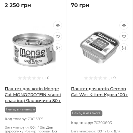
2 250 грн
70 грн
0
0
Паштет для котів Monge
Паштет для котів Gemon
Cat MONOPROTEIN м'ясні
Cat Wet Kitten Курка 100 г
пластівці Яловичина 80 г
Немає в наявності
Немає в наявності
Код товару:
70013819
Код товару:
70300803
Вага упаковки:
80 г
Вік:
Для
дорослих
Розмір породи:
Всі
Вага упаковки:
100 г
Вік:
Для