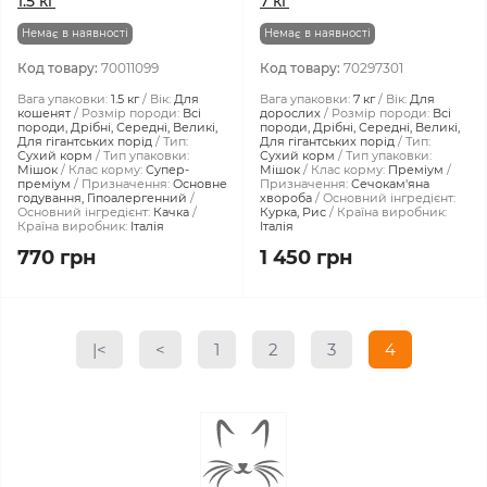
1.5 кг
7 кг
Немає в наявності
Немає в наявності
Код товару:
70011099
Код товару:
70297301
Вага упаковки:
1.5 кг
Вік:
Для
Вага упаковки:
7 кг
Вік:
Для
кошенят
Розмір породи:
Всі
дорослих
Розмір породи:
Всі
породи, Дрібні, Середні, Великі,
породи, Дрібні, Середні, Великі,
Для гігантських порід
Тип:
Для гігантських порід
Тип:
Сухий корм
Тип упаковки:
Сухий корм
Тип упаковки:
Мішок
Клас корму:
Супер-
Мішок
Клас корму:
Преміум
преміум
Призначення:
Основне
Призначення:
Сечокам'яна
годування, Гіпоалергенний
хвороба
Основний інгредієнт:
Основний інгредієнт:
Качка
Курка, Рис
Країна виробник:
Країна виробник:
Італія
Італія
770 грн
1 450 грн
|<
<
1
2
3
4