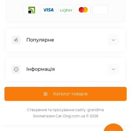
Популярне
Корм для котів
Корм для собак
Інформація
Вологий корм для котів
Консерви для собак
Доставка і оплата
Сухий корм для собак
Про магазин
Каталог товарів
Сухий корм для котів
Повернення та обмін товарів
Консерви для котів
Умови використання
Створення та просування сайту
.grandma
Паштет для собак
Зоомагазин Cat-Dog.com.ua © 2026
Знижки для розплідників
Для котів
Зворотній зв'язок
Для собак