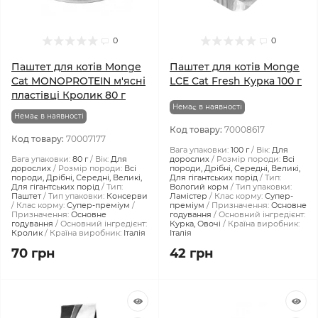
0
0
Паштет для котів Monge
Паштет для котів Monge
Cat MONOPROTEIN м'ясні
LCE Cat Fresh Курка 100 г
пластівці Кролик 80 г
Немає в наявності
Немає в наявності
Код товару:
70008617
Код товару:
70007177
Вага упаковки:
100 г
Вік:
Для
Вага упаковки:
80 г
Вік:
Для
дорослих
Розмір породи:
Всі
дорослих
Розмір породи:
Всі
породи, Дрібні, Середні, Великі,
породи, Дрібні, Середні, Великі,
Для гігантських порід
Тип:
Для гігантських порід
Тип:
Вологий корм
Тип упаковки:
Паштет
Тип упаковки:
Консерви
Ламістер
Клас корму:
Супер-
Клас корму:
Супер-преміум
преміум
Призначення:
Основне
Призначення:
Основне
годування
Основний інгредієнт:
годування
Основний інгредієнт:
Курка, Овочі
Країна виробник:
Кролик
Країна виробник:
Італія
Італія
70 грн
42 грн