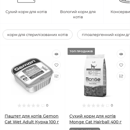
Сухий корм для котів
Вологий корм для
Консерви 
котів
корм для стерилізованих котів
гіпоалергенний корм дл
ТОП ПРОДАЖІВ
0
0
Паштет для котів Gemon
Сухий корм для котів
Cat Wet Adult Курка 100 г
Monge Cat Hairball 400 г