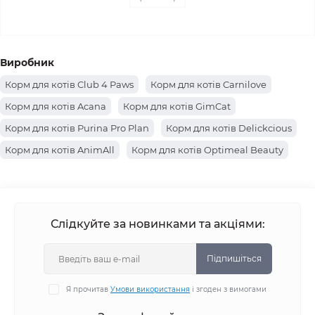
Виробник
Корм для котів Club 4 Paws
Корм для котів Carnilove
Корм для котів Acana
Корм для котів GimCat
Корм для котів Purina Pro Plan
Корм для котів Delickcious
Корм для котів AnimAll
Корм для котів Optimeal Beauty
Корм для котів Farmina
Корм для котів Hills
Корм для котів Brit Premium
Корм для котів Canina
Корм для котів Josera
Корм для котів Royal Canin
Слідкуйте за новинками та акціями:
Корм для котів Savory
Корм для котів Optimeal
Корм для котів Brit Care
Корм для котів Simba
Підпишіться
Корм для котів BWild
Корм для котів Monge
Я прочитав
Умови використання
і згоден з вимогами
Корм для котів Gemon