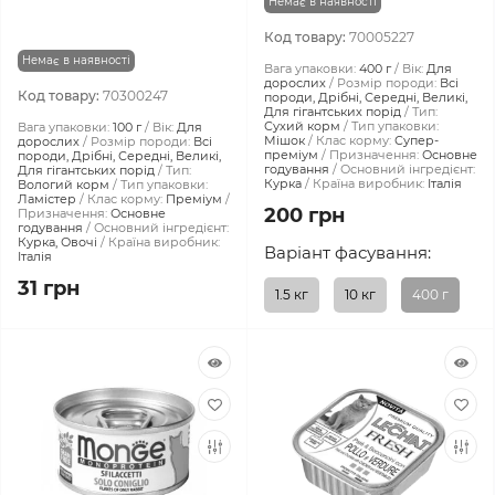
Немає в наявності
Код товару:
70005227
Немає в наявності
Вага упаковки:
400 г
Вік:
Для
дорослих
Розмір породи:
Всі
Код товару:
70300247
породи, Дрібні, Середні, Великі,
Для гігантських порід
Тип:
Сухий корм
Тип упаковки:
Вага упаковки:
100 г
Вік:
Для
Мішок
Клас корму:
Супер-
дорослих
Розмір породи:
Всі
преміум
Призначення:
Основне
породи, Дрібні, Середні, Великі,
годування
Основний інгредієнт:
Для гігантських порід
Тип:
Курка
Країна виробник:
Італія
Вологий корм
Тип упаковки:
Ламістер
Клас корму:
Преміум
200 грн
Призначення:
Основне
годування
Основний інгредієнт:
Курка, Овочі
Країна виробник:
Варіант фасування:
Італія
31 грн
1.5 кг
10 кг
400 г