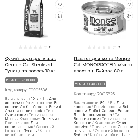
0
0
Сухий корм для кішок
Паштет для котів Monge
Gemon Cat Sterilised
Cat MONOPROTEIN м'ясні
Тунець та лосось 10 кг
пластівці Буйвол 80 г
Немає в наявності
Немає в наявності
Код товару:
70005586
Код товару:
70013826
Вага упаковки:
10 кг
Вік:
Для
дорослих
Розмір породи:
Всі
Вага упаковки:
80 г
Вік:
Для
породи, Дрібні, Середні, Великі,
дорослих
Розмір породи:
Всі
Для гігантських порід
Тип:
породи, Дрібні, Середні, Великі,
Сухий корм
Тип упаковки:
Для гігантських порід
Тип:
Мішок
Клас корму:
Преміум
Вологий корм
Тип упаковки:
Призначення:
Для
Консерви
Клас корму:
Супер-
стерилізованих
Основний
преміум
Призначення:
Основне
інгредієнт:
Тунець
Країна
годування
Основний інгредієнт:
виробник:
Італія
Буйвол
Країна виробник:
Італія