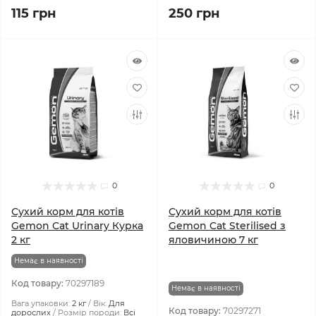
115 грн
250 грн
0
0
Сухий корм для котів
Сухий корм для котів
Gemon Cat Urinary Курка
Gemon Cat Sterilised з
2 кг
яловичиною 7 кг
Немає в наявності
Код товару:
70297189
Немає в наявності
Вага упаковки:
2 кг
Вік:
Для
Код товару:
70297271
дорослих
Розмір породи:
Всі