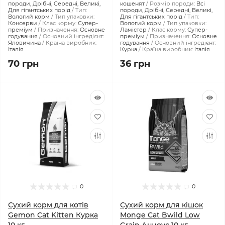
породи, Дрібні, Середні, Великі,
кошенят
Розмір породи:
Всі
Для гігантських порід
Тип:
породи, Дрібні, Середні, Великі,
Вологий корм
Тип упаковки:
Для гігантських порід
Тип:
Консерви
Клас корму:
Супер-
Вологий корм
Тип упаковки:
преміум
Призначення:
Основне
Ламістер
Клас корму:
Супер-
годування
Основний інгредієнт:
преміум
Призначення:
Основне
Яловичина
Країна виробник:
годування
Основний інгредієнт:
Італія
Курка
Країна виробник:
Італія
70 грн
36 грн
0
0
Сухий корм для котів
Сухий корм для кішок
Gemon Cat Kitten Курка
Monge Cat Bwild Low