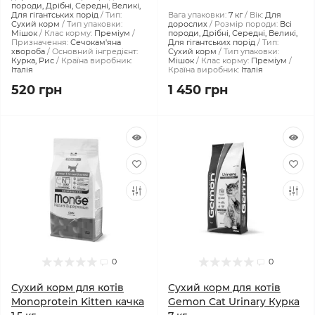
породи, Дрібні, Середні, Великі,
Для гігантських порід
Тип:
Вага упаковки:
7 кг
Вік:
Для
Сухий корм
Тип упаковки:
дорослих
Розмір породи:
Всі
Мішок
Клас корму:
Преміум
породи, Дрібні, Середні, Великі,
Призначення:
Сечокам'яна
Для гігантських порід
Тип:
хвороба
Основний інгредієнт:
Сухий корм
Тип упаковки:
Курка, Рис
Країна виробник:
Мішок
Клас корму:
Преміум
Італія
Країна виробник:
Італія
520 грн
1 450 грн
0
0
Сухий корм для котів
Сухий корм для котів
Monoprotein Kitten качка
Gemon Cat Urinary Курка