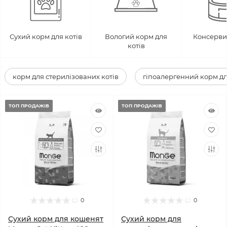
Сухий корм для котів
Вологий корм для
Консерви 
котів
корм для стерилізованих котів
гіпоалергенний корм дл
ТОП ПРОДАЖІВ
ТОП ПРОДАЖІВ
0
0
Сухий корм для кошенят
Сухий корм для