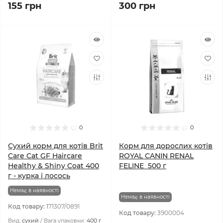
155 грн
300 грн
0
0
Сухий корм для котів Brit
Корм для дорослих котів
Care Cat GF Haircare
ROYAL CANIN RENAL
Healthy & Shiny Coat 400
FELINE 500 г
г - курка і лосось
Немає в наявності
Немає в наявності
Код товару:
171307/0891
Код товару:
3900004
Вид:
сухий
Вага упаковки:
400 г