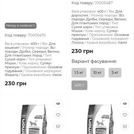
Код товару:
70005487
Вага упаковки:
400 г
Вік:
Для
дорослих
Розмір породи:
Всі
породи, Дрібні, Середні, Великі,
Для гігантських порід
Тип:
Немає в наявності
Сухий корм
Тип упаковки:
Мішок
Клас корму:
Супер-
преміум
Призначення:
Основне
Код товару:
70005470
годування
Основний інгредієнт:
Лосось
Країна виробник:
Італія
Вага упаковки:
400 г
Вік:
Для
кошенят
Розмір породи:
Всі
230 грн
породи, Дрібні, Середні, Великі,
Для гігантських порід
Тип:
Сухий корм
Тип упаковки:
Варіант фасування:
Мішок
Клас корму:
Супер-
преміум
Призначення:
Основне
годування
Основний інгредієнт:
1.5 кг
10 кг
5 кг
Форель
Країна виробник:
Італія
230 грн
400 г