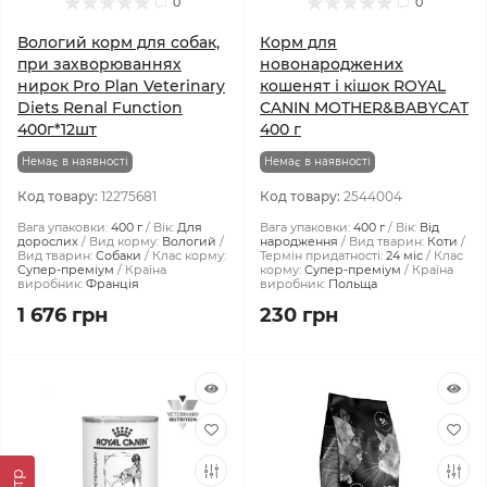
0
0
Вологий корм для собак,
Корм для
при захворюваннях
новонароджених
нирок Pro Plan Veterinary
кошенят і кішок ROYAL
Diets Renal Function
CANIN MOTHER&BABYCAT
400г*12шт
400 г
Немає в наявності
Немає в наявності
Код товару:
12275681
Код товару:
2544004
Вага упаковки:
400 г
Вік:
Для
Вага упаковки:
400 г
Вік:
Від
дорослих
Вид корму:
Вологий
народження
Вид тварин:
Коти
Вид тварин:
Собаки
Клас корму:
Термін придатності:
24 міс
Клас
Супер-преміум
Країна
корму:
Супер-преміум
Країна
виробник:
Франція
виробник:
Польща
1 676 грн
230 грн