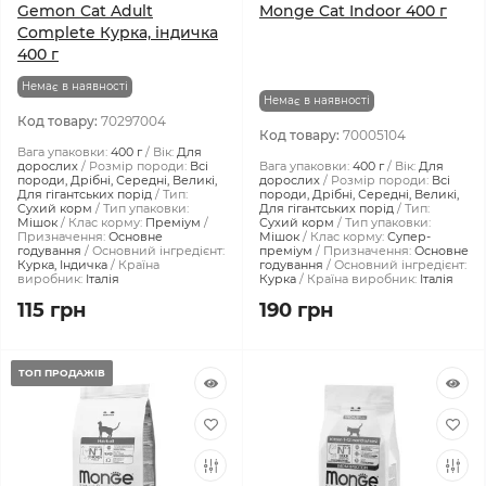
Gemon Cat Adult
Monge Cat Indoor 400 г
Complete Курка, індичка
400 г
Немає в наявності
Немає в наявності
Код товару:
70297004
Код товару:
70005104
Вага упаковки:
400 г
Вік:
Для
дорослих
Розмір породи:
Всі
Вага упаковки:
400 г
Вік:
Для
породи, Дрібні, Середні, Великі,
дорослих
Розмір породи:
Всі
Для гігантських порід
Тип:
породи, Дрібні, Середні, Великі,
Сухий корм
Тип упаковки:
Для гігантських порід
Тип:
Мішок
Клас корму:
Преміум
Сухий корм
Тип упаковки:
Призначення:
Основне
Мішок
Клас корму:
Супер-
годування
Основний інгредієнт:
преміум
Призначення:
Основне
Курка, Індичка
Країна
годування
Основний інгредієнт:
виробник:
Італія
Курка
Країна виробник:
Італія
115 грн
190 грн
ТОП ПРОДАЖІВ