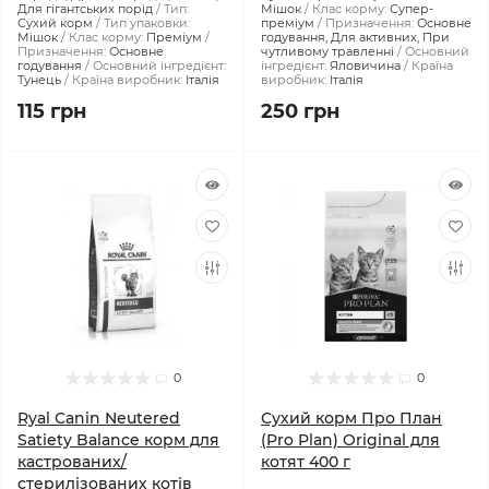
Для гігантських порід
Тип:
Мішок
Клас корму:
Супер-
Сухий корм
Тип упаковки:
преміум
Призначення:
Основне
Мішок
Клас корму:
Преміум
годування, Для активних, При
Призначення:
Основне
чутливому травленні
Основний
годування
Основний інгредієнт:
інгредієнт:
Яловичина
Країна
Тунець
Країна виробник:
Італія
виробник:
Італія
115 грн
250 грн
0
0
Ryal Canin Neutered
Сухий корм Про План
Satiety Balance корм для
(Pro Plan) Original для
кастрованих/
котят 400 г
стерилізованих котів