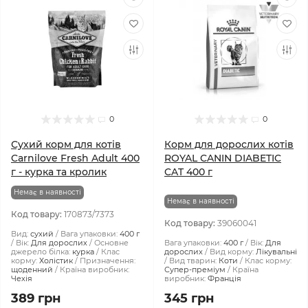
0
0
Сухий корм для котiв
Корм для дорослих котів
Carnilove Fresh Adult 400
ROYAL CANIN DIABETIC
г - курка та кролик
CAT 400 г
Немає в наявності
Немає в наявності
Код товару:
170873/7373
Код товару:
39060041
Вид:
сухий
Вага упаковки:
400 г
Вік:
Для дорослих
Основне
Вага упаковки:
400 г
Вік:
Для
джерело білка:
курка
Клас
дорослих
Вид корму:
Лікувальні
корму:
Холістик
Призначення:
Вид тварин:
Коти
Клас корму:
щоденний
Країна виробник:
Супер-преміум
Країна
Чехія
виробник:
Франція
389 грн
345 грн