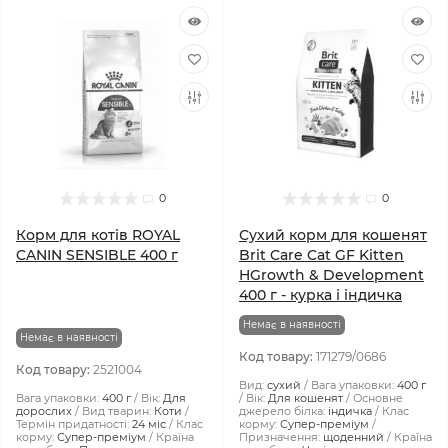
0
0
Корм для котів ROYAL
Сухий корм для кошенят
CANIN SENSIBLE 400 г
Brit Care Cat GF Kitten
HGrowth & Development
400 г - курка і індичка
Немає в наявності
Немає в наявності
Код товару:
171279/0686
Код товару:
2521004
Вид:
сухий
Вага упаковки:
400 г
Вага упаковки:
400 г
Вік:
Для
Вік:
Для кошенят
Основне
дорослих
Вид тварин:
Коти
джерело білка:
індичка
Клас
Термін придатності:
24 міс
Клас
корму:
Супер-преміум
корму:
Супер-преміум
Країна
Призначення:
щоденний
Країна