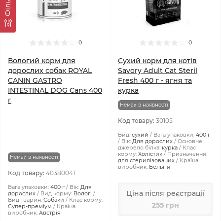
Фiльтр
0
0
Вологий корм для
Сухий корм для котів
дорослих собак ROYAL
Savory Adult Cat Steril
CANIN GASTRO
Fresh 400 г - ягня та
INTESTINAL DOG Cans 400
курка
г
Немає в наявності
Код товару:
30105
Вид:
сухий
Вага упаковки:
400 г
Вік:
Для дорослих
Основне
джерело білка:
курка
Клас
корму:
Холістик
Призначення:
Немає в наявності
для стерилізованих
Країна
виробник:
Бельгія
Код товару:
40380041
Вага упаковки:
400 г
Вік:
Для
Ціна після реєстрації
дорослих
Вид корму:
Вологі
Вид тварин:
Собаки
Клас корму:
255 грн
Супер-преміум
Країна
виробник:
Австрія