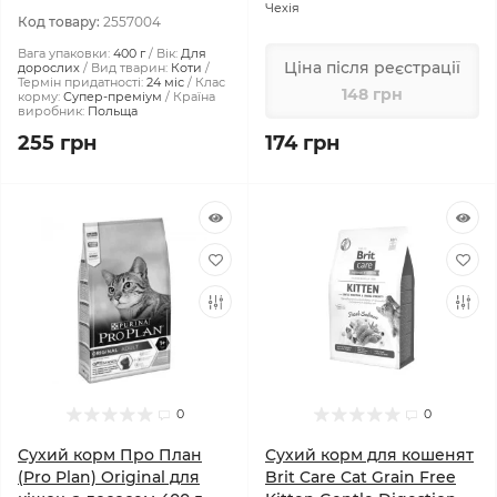
Чехія
Код товару:
2557004
Вага упаковки:
400 г
Вік:
Для
Ціна після реєстрації
дорослих
Вид тварин:
Коти
Термін придатності:
24 міс
Клас
148 грн
корму:
Супер-преміум
Країна
виробник:
Польща
255 грн
174 грн
0
0
Сухий корм Про План
Сухий корм для кошенят
(Pro Plan) Original для
Brit Care Cat Grain Free