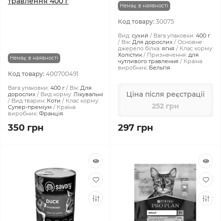
травлення 400 г
Немає в наявності
Код товару:
30075
Вид:
сухий
Вага упаковки:
400 г
Вік:
Для дорослих
Основне
джерело білка:
ягня
Клас корму:
Холістик
Призначення:
для
Немає в наявності
чутливого травлення
Країна
виробник:
Бельгія
Код товару:
400700491
Вага упаковки:
400 г
Вік:
Для
Ціна після реєстрації
дорослих
Вид корму:
Лікувальні
Вид тварин:
Коти
Клас корму:
252 грн
Супер-преміум
Країна
виробник:
Франція
350 грн
297 грн