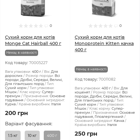
0
0
Сухий корм для котів
Сухий корм для котів
Monge Cat Hairball 400 г
Monoprotein Kitten качка
400 г
Немає в наявності
Код товару:
70005227
Немає в наявності
Вага упаковки:
400 г
Вік:
Для
дорослих
Розмір породи:
Всі
Код товару:
70011082
породи, Дрібні, Середні, Великі,
Для гігантських порід
Тип:
Сухий корм
Тип упаковки:
Вага упаковки:
400 г
Вік:
Для
Мішок
Клас корму:
Супер-
кошенят
Розмір породи:
Всі
преміум
Призначення:
Основне
породи, Дрібні, Середні, Великі,
годування
Основний інгредієнт:
Для гігантських порід
Тип:
Курка
Країна виробник:
Італія
Сухий корм
Тип упаковки:
Мішок
Клас корму:
Супер-
200 грн
преміум
Призначення:
Основне
годування, Гіпоалергенний
Основний інгредієнт:
Качка
Варіант фасування:
Країна виробник:
Італія
250 грн
1.5 кг
10 кг
400 г