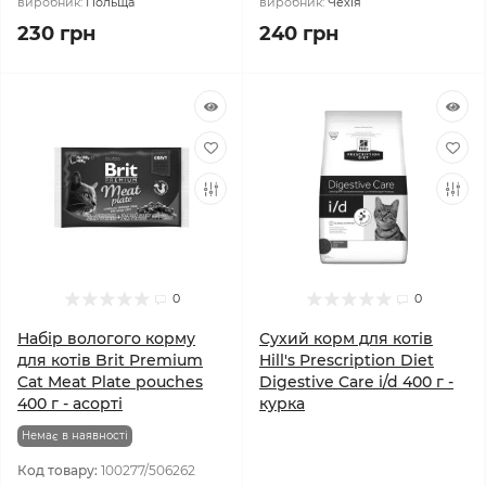
виробник:
Польща
виробник:
Чехія
230 грн
240 грн
0
0
Набір вологого корму
Сухий корм для котів
для котів Brit Premium
Hill's Prescription Diet
Cat Meat Plate pouches
Digestive Care i/d 400 г -
400 г - асорті
курка
Немає в наявності
Код товару:
100277/506262