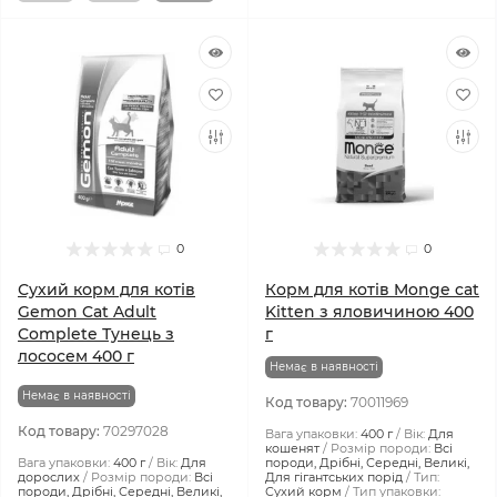
0
0
Сухий корм для котів
Корм для котів Monge cat
Gemon Cat Adult
Kitten з яловичиною 400
Complete Тунeць з
г
лососем 400 г
Немає в наявності
Немає в наявності
Код товару:
70011969
Код товару:
70297028
Вага упаковки:
400 г
Вік:
Для
кошенят
Розмір породи:
Всі
Вага упаковки:
400 г
Вік:
Для
породи, Дрібні, Середні, Великі,
дорослих
Розмір породи:
Всі
Для гігантських порід
Тип:
породи, Дрібні, Середні, Великі,
Сухий корм
Тип упаковки: