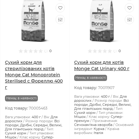
0
0
Сухий корм для
Сухий корм для котів
стерилізованих котів
Monge Cat Urinary 400 г
Monge Cat Monoprotein
Немає в наявності
Sterilised с Фореллю 400
г
Код товару:
70011907
Вага упаковки:
400 г
Вік:
Для
Немає в наявності
дорослих
Розмір породи:
Всі
породи, Дрібні, Середні, Великі,
Код товару:
70005463
Для гігантських порід
Тип:
Сухий корм
Тип упаковки:
Мішок
Клас корму:
Супер-
Вага упаковки:
400 г
Вік:
Для
преміум
Призначення:
дорослих
Розмір породи:
Всі
Сечокам'яна хвороба
Основний
породи, Дрібні, Середні, Великі,
інгредієнт:
Курка
Країна
Для гігантських порід
Тип:
виробник:
Італія
Сухий корм
Тип упаковки:
Мішок
Клас корму:
Супер-