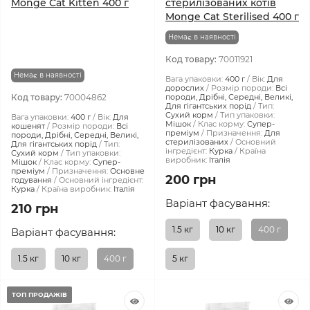
Monge Cat Kitten 400 г
стерилізованих котів
Monge Cat Sterilised 400 г
Немає в наявності
Код товару:
70011921
Немає в наявності
Вага упаковки:
400 г
Вік:
Для
дорослих
Розмір породи:
Всі
Код товару:
70004862
породи, Дрібні, Середні, Великі,
Для гігантських порід
Тип:
Сухий корм
Тип упаковки:
Вага упаковки:
400 г
Вік:
Для
Мішок
Клас корму:
Супер-
кошенят
Розмір породи:
Всі
преміум
Призначення:
Для
породи, Дрібні, Середні, Великі,
стерилізованих
Основний
Для гігантських порід
Тип:
інгредієнт:
Курка
Країна
Сухий корм
Тип упаковки:
виробник:
Італія
Мішок
Клас корму:
Супер-
преміум
Призначення:
Основне
200 грн
годування
Основний інгредієнт:
Курка
Країна виробник:
Італія
Варіант фасування:
210 грн
1.5 кг
10 кг
400 г
Варіант фасування:
1.5 кг
10 кг
400 г
5 кг
ТОП ПРОДАЖІВ