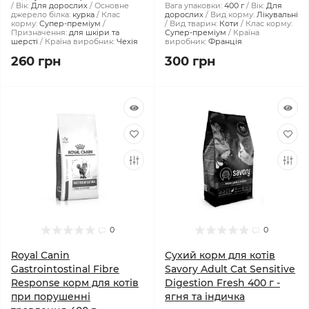
Вік:
Для дорослих
Основне
Вага упаковки:
400 г
Вік:
Для
джерело білка:
курка
Клас
дорослих
Вид корму:
Лікувальні
корму:
Супер-преміум
Вид тварин:
Коти
Клас корму:
Призначення:
для шкіри та
Супер-преміум
Країна
шерсті
Країна виробник:
Чехія
виробник:
Франція
260 грн
300 грн
0
0
Royal Canin
Сухий корм для котів
Gastrointostinal Fibre
Savory Adult Cat Sensitive
Response корм для котів
Digestion Fresh 400 г -
при порушенні
ягня та індичка