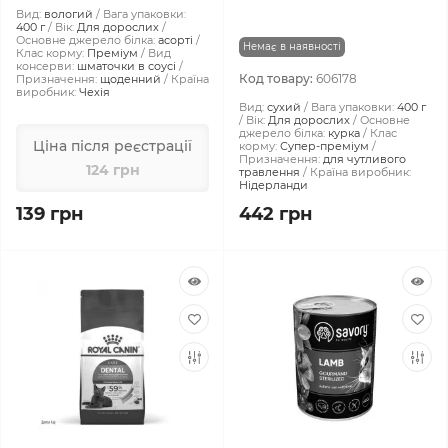
Вид:
вологий
Вага упаковки:
400 г
Вік:
Для дорослих
Основне джерело білка:
асорті
Немає в наявності
Клас корму:
Преміум
Вид
консерви:
шматочки в соусі
Код товару:
606178
Призначення:
щоденний
Країна
виробник:
Чехія
Вид:
сухий
Вага упаковки:
400 г
Вік:
Для дорослих
Основне
джерело білка:
курка
Клас
Ціна після реєстрації
корму:
Супер-преміум
Призначення:
для чутливого
124 грн
травлення
Країна виробник:
Нідерланди
139 грн
442 грн