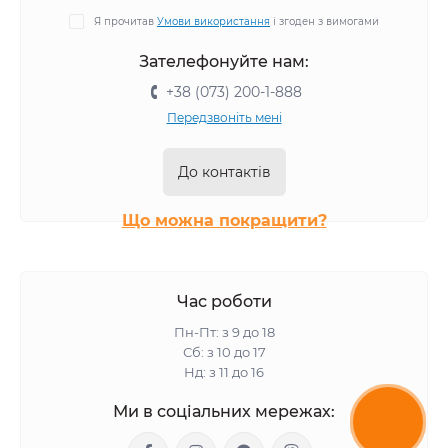
Корм для котів BWild
Корм для котів Monge
Я прочитав
Умови використання
і згоден з вимогами
Корм для котів Gemon
Зателефонуйте нам:
+38 (073) 200-1-888
Передзвоніть мені
До контактів
Що можна покращити?
Час роботи
Пн-Пт: з 9 до 18
Сб: з 10 до 17
Нд: з 11 до 16
Ми в соціальних мережах: