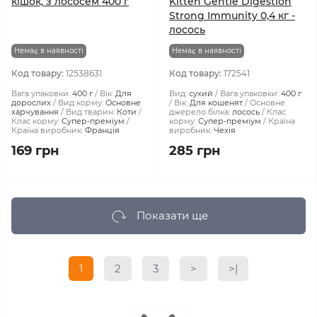
кішок, з лососем 400 г
Kitten Gentle Digestion
Strong Immunity 0,4 кг -
лосось
Немає в наявності
Немає в наявності
Код товару:
12538631
Код товару:
172541
Вага упаковки:
400 г
Вік:
Для
Вид:
сухий
Вага упаковки:
400 г
дорослих
Вид корму:
Основне
Вік:
Для кошенят
Основне
харчування
Вид тварин:
Коти
джерело білка:
лосось
Клас
Клас корму:
Супер-преміум
корму:
Супер-преміум
Країна
Країна виробник:
Франція
виробник:
Чехія
169 грн
285 грн
Показати ще
1
2
3
>
>|