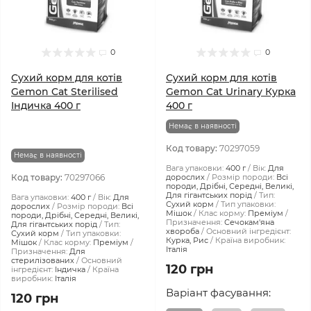
0
0
Сухий корм для котів
Сухий корм для котів
Gemon Cat Sterilised
Gemon Cat Urinary Курка
Індичка 400 г
400 г
Немає в наявності
Код товару:
70297059
Немає в наявності
Вага упаковки:
400 г
Вік:
Для
Код товару:
70297066
дорослих
Розмір породи:
Всі
породи, Дрібні, Середні, Великі,
Для гігантських порід
Тип:
Вага упаковки:
400 г
Вік:
Для
Сухий корм
Тип упаковки:
дорослих
Розмір породи:
Всі
Мішок
Клас корму:
Преміум
породи, Дрібні, Середні, Великі,
Призначення:
Сечокам'яна
Для гігантських порід
Тип:
хвороба
Основний інгредієнт:
Сухий корм
Тип упаковки:
Курка, Рис
Країна виробник:
Мішок
Клас корму:
Преміум
Італія
Призначення:
Для
стерилізованих
Основний
120 грн
інгредієнт:
Індичка
Країна
виробник:
Італія
Варіант фасування:
120 грн