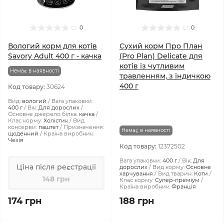
0
0
Вологий корм для котів
Сухий корм Про План
Savory Adult 400 г - качка
(Pro Plan) Delicate для
котів із чутливим
Немає в наявності
травленням, з індичкою
400 г
Код товару:
30624
Вид:
вологий
Вага упаковки:
400 г
Вік:
Для дорослих
Основне джерело білка:
качка
Клас корму:
Холістик
Вид
консерви:
паштет
Призначення:
Немає в наявності
щоденний
Країна виробник:
Чехія
Код товару:
12372502
Вага упаковки:
400 г
Вік:
Для
Ціна після реєстрації
дорослих
Вид корму:
Основне
харчування
Вид тварин:
Коти
148 грн
Клас корму:
Супер-преміум
Країна виробник:
Франція
174 грн
188 грн