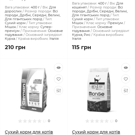
Вага упаковки:
400 г
Вік:
Для
Вага упаковки:
400 г
Вік:
Для
кошенят
Розмір породи:
Всі
дорослих
Розмір породи:
Всі
породи, Дрібні, Середні, Великі,
породи, Дрібні, Середні, Великі,
Для гігантських порід
Тип:
Для гігантських порід
Тип:
Сухий корм
Тип упаковки:
Сухий корм
Тип упаковки:
Мішок
Клас корму:
Преміум
Мішок
Клас корму:
Супер-
Призначення:
Основне
преміум
Призначення:
Основне
годування
Основний інгредієнт:
годування
Основний інгредієнт:
Курка, Рис
Країна виробник:
Курка
Країна виробник:
Італія
Італія
210 грн
115 грн
0
0
Сухий корм для котів
Сухий корм для котів