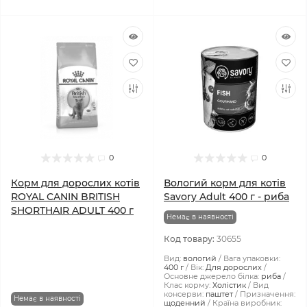
0
0
Корм для дорослих котів
Вологий корм для котів
ROYAL CANIN BRITISH
Savory Adult 400 г - риба
SHORTHAIR ADULT 400 г
Немає в наявності
Код товару:
30655
Вид:
вологий
Вага упаковки:
400 г
Вік:
Для дорослих
Основне джерело білка:
риба
Клас корму:
Холістик
Вид
консерви:
паштет
Призначення:
Немає в наявності
щоденний
Країна виробник: