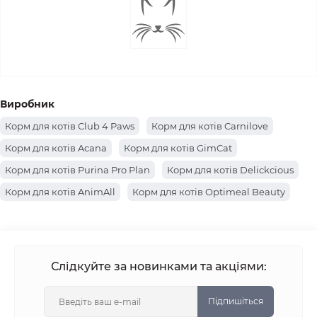
Виробник
Корм для котів Club 4 Paws
Корм для котів Carnilove
Корм для котів Acana
Корм для котів GimCat
Корм для котів Purina Pro Plan
Корм для котів Delickcious
Корм для котів AnimAll
Корм для котів Optimeal Beauty
Корм для котів Farmina
Корм для котів Hills
Корм для котів Brit Premium
Корм для котів Canina
Корм для котів Josera
Корм для котів Royal Canin
Слідкуйте за новинками та акціями:
Корм для котів Savory
Корм для котів Optimeal
Корм для котів Brit Care
Корм для котів Simba
Підпишіться