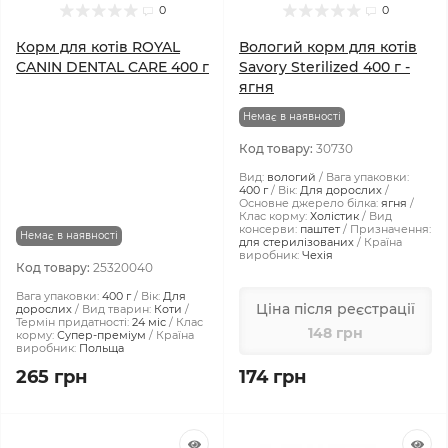
0
0
Корм для котів ROYAL
Вологий корм для котів
CANIN DENTAL CARE 400 г
Savory Sterilized 400 г -
ягня
Немає в наявності
Код товару:
30730
Вид:
вологий
Вага упаковки:
400 г
Вік:
Для дорослих
Основне джерело білка:
ягня
Клас корму:
Холістик
Вид
консерви:
паштет
Призначення:
Немає в наявності
для стерилізованих
Країна
виробник:
Чехія
Код товару:
25320040
Вага упаковки:
400 г
Вік:
Для
Ціна після реєстрації
дорослих
Вид тварин:
Коти
Термін придатності:
24 міс
Клас
148 грн
корму:
Супер-преміум
Країна
виробник:
Польща
265 грн
174 грн