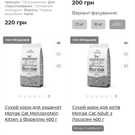
200 грн
преміум
Призначення:
Для
стерилізованих
Основний
інгредієнт:
Форель
Країна
Варіант фасування:
виробник:
Італія
220 грн
1.5 кг
10 кг
400 г
ТОП ПРОДАЖІВ
ТОП ПРОДАЖІВ
0
0
Сухий корм для кошенят
Сухий корм для котів
Monge Cat Monoprotein
Monge Cat Adult з
Kitten з Фореллю 400 г
Лососем 400 г
Немає в наявності