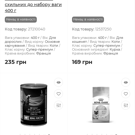
схильних до набору ваги
400 г
Немає в наявності
Немає в наявності
Код товару:
27210040
Код товару:
12537250
Вага упаковки:
400 г
Вік:
Для
Вага упаковки:
400 г
Вік:
Для
дорослих
Вид корму:
Основне
кошенят
Вид тварин:
Коти
харчування
Вид тварин:
Коти
Клас корму:
Супер-преміум
Клас корму:
Супер-преміум
Основний інгредієнт:
Курка
Країна виробник:
Франція
Країна виробник:
Франція
235 грн
169 грн