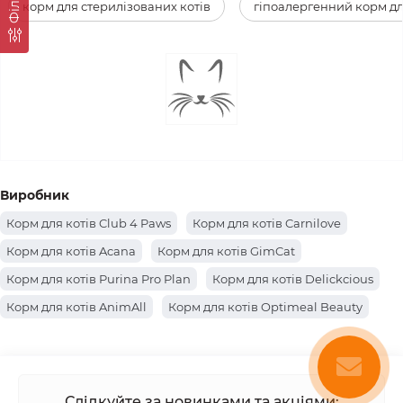
Фiльтр
корм для стерилізованих котів
гіпоалергенний корм дл
Виробник
Корм для котів Club 4 Paws
Корм для котів Carnilove
Корм для котів Acana
Корм для котів GimCat
Корм для котів Purina Pro Plan
Корм для котів Delickcious
Корм для котів AnimAll
Корм для котів Optimeal Beauty
Корм для котів Farmina
Корм для котів Hills
Корм для котів Brit Premium
Корм для котів Canina
Корм для котів Josera
Корм для котів Royal Canin
Слідкуйте за новинками та акціями: