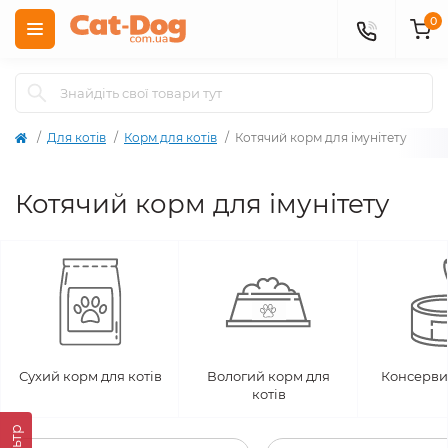
0
Для котів
Корм для котів
Котячий корм для імунітету
Котячий корм для імунітету
Сухий корм для котів
Вологий корм для
Консерви 
котів