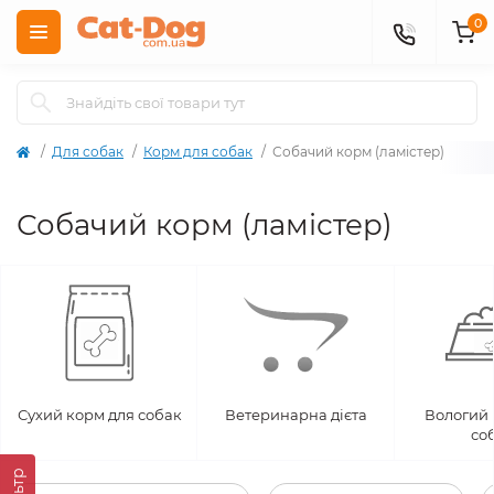
0
Для собак
Корм для собак
Собачий корм (ламістер)
Собачий корм (ламістер)
Сухий корм для собак
Ветеринарна дієта
Вологий 
со