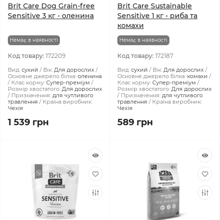
Brit Care Dog Grain-free
Brit Care Sustainable
Sensitive 3 кг - оленина
Sensitive 1 кг - риба та
комахи
Немає в наявності
Немає в наявності
Код товару:
172209
Код товару:
172187
Вид:
сухий
Вік:
Для дорослих
Вид:
сухий
Вік:
Для дорослих
Основне джерело білка:
оленина
Основне джерело білка:
комахи
Клас корму:
Супер-преміум
Клас корму:
Супер-преміум
Розмір хвостатого:
Для дорослих
Розмір хвостатого:
Для дорослих
Призначення:
для чутливого
Призначення:
для чутливого
травлення
Країна виробник:
травлення
Країна виробник:
Чехія
Чехія
1 539 грн
589 грн