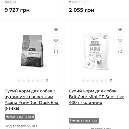
Канада
Нідерланди
9 727 грн
2 055 грн
0
0
Сухий корм для собак з
Сухий корм для собак
чутливим травленням
Brit Care Mini GF Sensitive
Acana Free-Run Duck 6 кг
400 г - оленина
(качка)
Немає в наявності
Немає в наявності
Код товару:
a57160