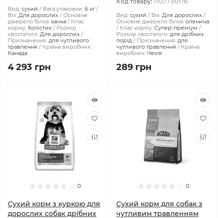
Код товару:
170777/0176
Вид:
сухий
Вага упаковки:
6 кг
Вік:
Для дорослих
Основне
Вид:
сухий
Вік:
Для дорослих
джерело білка:
качка
Клас
Основне джерело білка:
оленина
корму:
Холістик
Розмір
Клас корму:
Супер-преміум
хвостатого:
Для дорослих
Розмір хвостатого:
для дрібних
Призначення:
для чутливого
порід
Призначення:
для
травлення
Країна виробник:
чутливого травлення
Країна
Канада
виробник:
Чехія
4 293 грн
289 грн
0
0
Сухий корм з куркою для
Сухий корм для собак з
дорослих собак дрібних
чутливим травленням