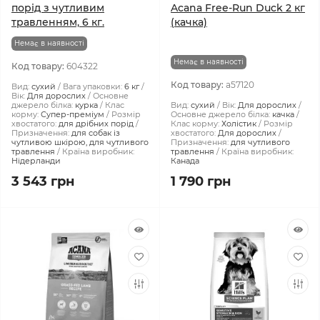
порід з чутливим
Acana Free-Run Duck 2 кг
травленням, 6 кг.
(качка)
Немає в наявності
Немає в наявності
Код товару:
604322
Код товару:
a57120
Вид:
сухий
Вага упаковки:
6 кг
Вік:
Для дорослих
Основне
джерело білка:
курка
Клас
Вид:
сухий
Вік:
Для дорослих
корму:
Супер-преміум
Розмір
Основне джерело білка:
качка
хвостатого:
для дрібних порід
Клас корму:
Холістик
Розмір
Призначення:
для собак із
хвостатого:
Для дорослих
чутливою шкірою, для чутливого
Призначення:
для чутливого
травлення
Країна виробник:
травлення
Країна виробник:
Нідерланди
Канада
3 543 грн
1 790 грн