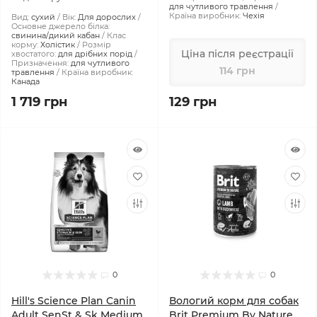
для чутливого травлення
Країна виробник:
Чехія
Вид:
сухий
Вік:
Для дорослих
Основне джерело білка:
свинина/дикий кабан
Клас
корму:
Холістик
Розмір
Ціна після реєстрації
хвостатого:
для дрібних порід
Призначення:
для чутливого
114 грн
травлення
Країна виробник:
Канада
1 719 грн
129 грн
0
0
Hill's Science Plan Canin
Вологий корм для собак
Adult SenSt & Sk Medium
Brit Premium By Nature