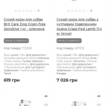
0
0
Сухий корм для собак
Сухий корм для собак з
Brit Care Dog Grain-free
чутливим травленням
Sensitive 1 кг - оленина
Acana Grass-Fed Lamb 11,4
кг (ягня)
Немає в наявності
Немає в наявності
Код товару:
172208
Код товару:
a57012
Вид:
сухий
Вік:
Для дорослих
Вид:
сухий
Вік:
Для дорослих
Основне джерело білка:
оленина
Основне джерело білка:
ягня
Клас корму:
Супер-преміум
Клас корму:
Холістик
Розмір
Розмір хвостатого:
Для дорослих
хвостатого:
Для дорослих
Призначення:
для чутливого
Призначення:
для чутливого
травлення
Країна виробник:
травлення
Країна виробник:
Чехія
Канада
619 грн
7 026 грн