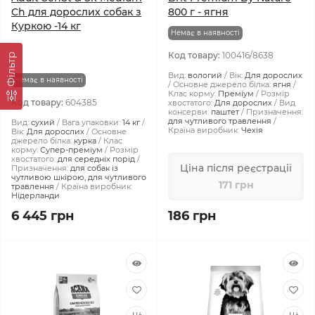
Ch для дорослих собак з
800 г - ягня
Куркою -14 кг
Немає в наявності
Код товару:
100416/8638
Фiльтр
Вид:
вологий
Вік:
Для дорослих
Немає в наявності
Основне джерело білка:
ягня
Клас корму:
Преміум
Розмір
Код товару:
604385
хвостатого:
Для дорослих
Вид
консерви:
паштет
Призначення:
для чутливого травлення
Вид:
сухий
Вага упаковки:
14 кг
Країна виробник:
Чехія
Вік:
Для дорослих
Основне
джерело білка:
курка
Клас
корму:
Супер-преміум
Розмір
хвостатого:
для середніх порід
Ціна після реєстрації
Призначення:
для собак із
чутливою шкірою, для чутливого
171 грн
травлення
Країна виробник:
Нідерланди
6 445 грн
186 грн