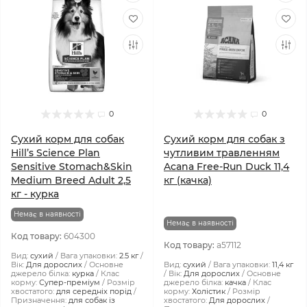
0
0
Сухий корм для собак
Сухий корм для собак з
Hill’s Science Plan
чутливим травленням
Sensitive Stomach&Skin
Acana Free-Run Duck 11,4
Medium Breed Adult 2,5
кг (качка)
кг - курка
Немає в наявності
Немає в наявності
Код товару:
604300
Код товару:
a57112
Вид:
сухий
Вага упаковки:
2.5 кг
Вік:
Для дорослих
Основне
Вид:
сухий
Вага упаковки:
11,4 кг
джерело білка:
курка
Клас
Вік:
Для дорослих
Основне
корму:
Супер-преміум
Розмір
джерело білка:
качка
Клас
хвостатого:
для середніх порід
корму:
Холістик
Розмір
Призначення:
для собак із
хвостатого:
Для дорослих