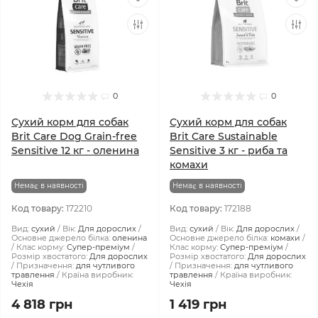
0
0
Сухий корм для собак
Сухий корм для собак
Brit Care Dog Grain-free
Brit Care Sustainable
Sensitive 12 кг - оленина
Sensitive 3 кг - риба та
комахи
Немає в наявності
Немає в наявності
Код товару:
172210
Код товару:
172188
Вид:
сухий
Вік:
Для дорослих
Вид:
сухий
Вік:
Для дорослих
Основне джерело білка:
оленина
Основне джерело білка:
комахи
Клас корму:
Супер-преміум
Клас корму:
Супер-преміум
Розмір хвостатого:
Для дорослих
Розмір хвостатого:
Для дорослих
Призначення:
для чутливого
Призначення:
для чутливого
травлення
Країна виробник:
травлення
Країна виробник:
Чехія
Чехія
4 818 грн
1 419 грн