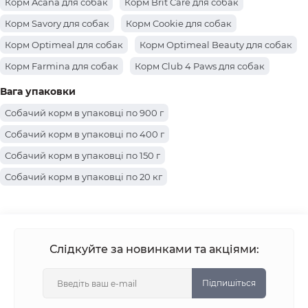
Корм Acana для собак
Корм Brit Care для собак
Собачий корм основний інгредієнт груша
Корм Savory для собак
Корм Cookie для собак
Собачий корм основний інгредієнт апельсин
Корм Optimeal для собак
Корм Optimeal Beauty для собак
Собачий корм основний інгредієнт анчоус
Корм Farmina для собак
Корм Club 4 Paws для собак
Собачий корм основний інгредієнт ананас
Корм Purina Pro Plan для собак
Корм Royal Canin для собак
Вага упаковки
Корм Profine для собак
Корм Josera для собак
Собачий корм в упаковці по 900 г
Корм Simba для собак
Корм Gemon для собак
Собачий корм в упаковці по 400 г
Корм BWild для собак
Корм Monge для собак
Собачий корм в упаковці по 150 г
Собачий корм в упаковці по 20 кг
Собачий корм в упаковці по 12.5 кг
Собачий корм в упаковці по 10 кг
Собачий корм в упаковці по 800 г
Слідкуйте за новинками та акціями:
Собачий корм в упаковці по 415 г
Собачий корм в упаковці по 300 г
Підпишіться
Собачий корм в упаковці по 100 г