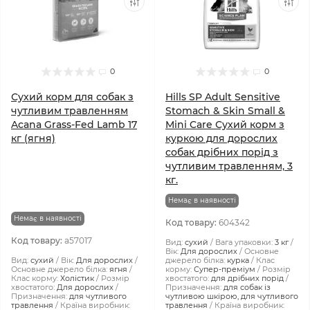
0
0
Сухий корм для собак з
Hills SP Adult Sensitive
чутливим травленням
Stomach & Skin Small &
Acana Grass-Fed Lamb 17
Mini Care Сухий корм з
кг (ягня)
куркою для дорослих
собак дрібних порід з
чутливим травленням, 3
кг.
Немає в наявності
Немає в наявності
Код товару:
604342
Код товару:
a57017
Вид:
сухий
Вага упаковки:
3 кг
Вік:
Для дорослих
Основне
Вид:
сухий
Вік:
Для дорослих
джерело білка:
курка
Клас
Основне джерело білка:
ягня
корму:
Супер-преміум
Розмір
Клас корму:
Холістик
Розмір
хвостатого:
для дрібних порід
хвостатого:
Для дорослих
Призначення:
для собак із
Призначення:
для чутливого
чутливою шкірою, для чутливого
травлення
Країна виробник:
травлення
Країна виробник: