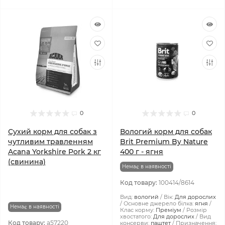
0
0
Сухий корм для собак з
Вологий корм для собак
чутливим травленням
Brit Premium By Nature
Acana Yorkshire Pork 2 кг
400 г - ягня
(свинина)
Немає в наявності
Код товару:
100414/8614
Вид:
вологий
Вік:
Для дорослих
Основне джерело білка:
ягня
Немає в наявності
Клас корму:
Преміум
Розмір
хвостатого:
Для дорослих
Вид
Код товару:
a57220
консерви:
паштет
Призначення: