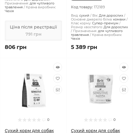
Призначення:
для чутливого
Код товару:
172189
травлення
Країна виробник:
Чехія
Вид:
сухий
Вік:
Для дорослих
Основне джерело білка:
комахи
Клас корму:
Супер-преміум
Ціна після реєстрації
Розмір хвостатого:
Для дорослих
Призначення:
для чутливого
791 грн
травлення
Країна виробник:
Чехія
806 грн
5 389 грн
0
0
Сухий корм для собак
Сухий корм для собак