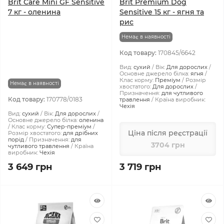
Brit Care Mini GF Sensitive
Brit Premium Dog
7 кг - оленина
Sensitive 15 кг - ягня та
рис
Немає в наявності
Код товару:
170845/6642
Вид:
сухий
Вік:
Для дорослих
Основне джерело білка:
ягня
Клас корму:
Преміум
Розмір
Немає в наявності
хвостатого:
Для дорослих
Призначення:
для чутливого
Код товару:
170778/0183
травлення
Країна виробник:
Чехія
Вид:
сухий
Вік:
Для дорослих
Основне джерело білка:
оленина
Клас корму:
Супер-преміум
Ціна після реєстрації
Розмір хвостатого:
для дрібних
порід
Призначення:
для
3704 грн
чутливого травлення
Країна
виробник:
Чехія
3 649 грн
3 719 грн