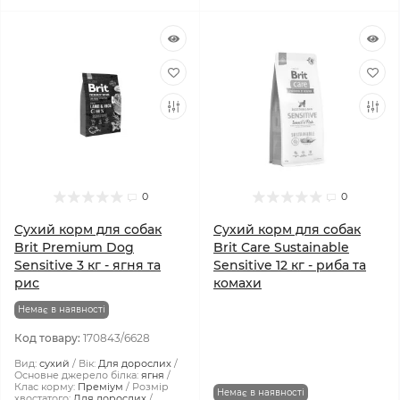
0
0
Сухий корм для собак
Сухий корм для собак
Brit Premium Dog
Brit Care Sustainable
Sensitive 3 кг - ягня та
Sensitive 12 кг - риба та
рис
комахи
Немає в наявності
Код товару:
170843/6628
Вид:
сухий
Вік:
Для дорослих
Основне джерело білка:
ягня
Клас корму:
Преміум
Розмір
Немає в наявності
хвостатого:
Для дорослих