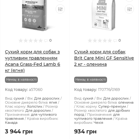
0
0
Сухий корм для собак з
Сухий корм для собак
чутливим травленням
Brit Care Mini GF Sensitive
Acana Grass-Fed Lamb 6
2 кг - оленина
кг (ягня)
Немає в наявності
Немає в наявності
Код товару:
a57060
Код товару:
170776/0169
Вид:
сухий
Вік:
Для дорослих
Вид:
сухий
Вік:
Для дорослих
Основне джерело білка:
ягня
Основне джерело білка:
оленина
Клас корму:
Холістик
Розмір
Клас корму:
Супер-преміум
хвостатого:
Для дорослих
Розмір хвостатого:
для дрібних
Призначення:
для чутливого
порід
Призначення:
для
травлення
Країна виробник:
чутливого травлення
Країна
Канада
виробник:
Чехія
3 944 грн
934 грн