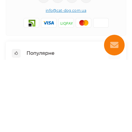
info@cat-dog.com.ua
Популярне
Корм для котів
Корм для собак
Інформація
Вологий корм для котів
Консерви для собак
Доставка і оплата
Сухий корм для собак
Про магазин
Каталог товарів
Сухий корм для котів
Повернення та обмін товарів
Консерви для котів
Умови використання
Створення та просування сайту
.grandma
Паштет для собак
Зоомагазин Cat-Dog.com.ua © 2026
Знижки для розплідників