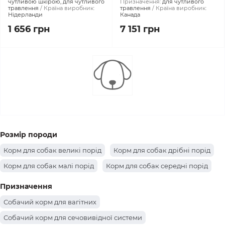
чутливою шкірою, для чутливого
Призначення:
для чутливого
травлення
Країна виробник:
травлення
Країна виробник:
Нідерланди
Канада
1 656 грн
7 151 грн
Розмір породи
Корм для собак великі порід
Корм для собак дрібні порід
Корм для собак малі порід
Корм для собак середні порід
Призначення
Собачий корм для вагітних
Собачий корм для сечовивідної системи