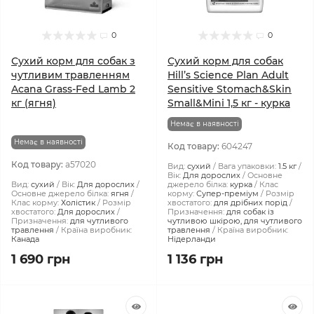
0
0
Сухий корм для собак з
Сухий корм для собак
чутливим травленням
Hill’s Science Plan Adult
Acana Grass-Fed Lamb 2
Sensitive Stomach&Skin
кг (ягня)
Small&Mini 1,5 кг - курка
Немає в наявності
Немає в наявності
Код товару:
604247
Код товару:
a57020
Вид:
сухий
Вага упаковки:
1.5 кг
Вік:
Для дорослих
Основне
Вид:
сухий
Вік:
Для дорослих
джерело білка:
курка
Клас
Основне джерело білка:
ягня
корму:
Супер-преміум
Розмір
Клас корму:
Холістик
Розмір
хвостатого:
для дрібних порід
хвостатого:
Для дорослих
Призначення:
для собак із
Призначення:
для чутливого
чутливою шкірою, для чутливого
травлення
Країна виробник:
травлення
Країна виробник:
Канада
Нідерланди
1 690 грн
1 136 грн