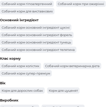
Собачий корм гіпоалергенний
Собачий корм при ожирінні
Собачий корм для виставкових
Собачий корм для контролю ваги
Основний інгредієнт
Собачий корм для чутливого травлення
Собачий корм основний інгредієнт цукіні
Собачий корм для стерилізованих
Собачий корм основний інгредієнт форель
Собачий корм основний інгредієнт тунець
Собачий корм основний інгредієнт телятина
Собачий корм основний інгредієнт свинина
Клас корму
Собачий корм основний інгредієнт рис
Собачий корм холістик
Собачий корм ветеринарна дієта
Собачий корм основний інгредієнт оленина
Собачий корм супер-преміум
Собачий корм основний інгредієнт малина
Вік
Собачий корм основний інгредієнт лосось
Корм для дорослих собак
Корм для цуценят
Собачий корм основний інгредієнт кролик
Виробник
Собачий корм основний інгредієнт кабан