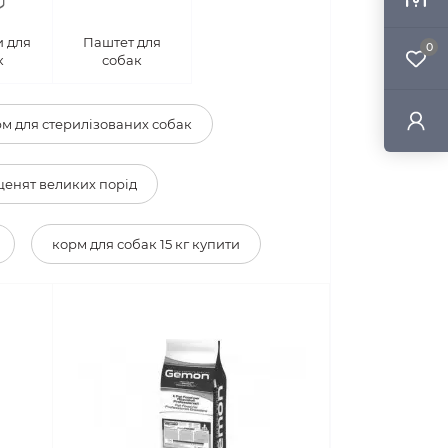
 для
Паштет для
0
к
собак
м для стерилізованих собак
ценят великих порід
корм для собак 15 кг купити