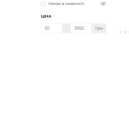
Немає в наявності
47
ЦІНА
-
грн
Сухи
Dog 
50,0
1,0 тис.
2,0 тис.
3,0 тис.
4,0 тис.
ВАГА
Немає
Код т
15 кг
1
Вага у
Розмі
ВІК / ТИП
Середн
Тип:
С
для дорослих собак
Клас к
1
Основ
Курка
КЛАС
2 9
преміум
1