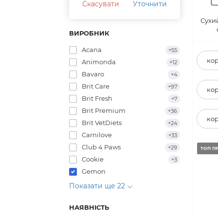
Скасувати
Уточнити
Сухи
ВИРОБНИК
Acana
+55
кор
Animonda
+12
Bavaro
+4
Brit Care
+97
кор
Brit Fresh
+7
Brit Premium
+36
кор
Brit VetDiets
+24
Carnilove
+33
Club 4 Paws
+29
ТОП П
Cookie
+3
Gemon
Показати ще 22
НАЯВНІСТЬ