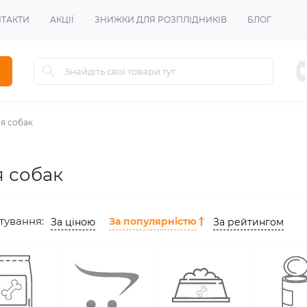
ТАКТИ
АКЦІЇ
ЗНИЖКИ ДЛЯ РОЗПЛІДНИКІВ
БЛОГ
я собак
 собак
тування:
За популярністю
За ціною
За рейтингом