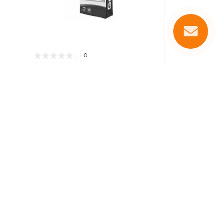
0
emon
Сухий корм для собак Gemon
Dog All breeds Super Energy
Курка 20 кг
Немає в наявності
Код товару:
70006163
лих
Вага упаковки:
20 кг
Вік:
Для дорослих
Розмір породи:
Всі породи, Дрібні,
ід
Середні, Великі, Для гігантських порід
шок
Тип:
Сухий корм
Тип упаковки:
Мішок
:
Клас корму:
Преміум
Призначення:
дієнт:
Основне годування
Основний інгредієнт:
Курка
Країна виробник:
Італія
3 950 грн