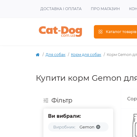
ДОСТАВКА І ОПЛАТА
ПРО МАГАЗИН
КОН
Каталог товарів
Для собак
Корм для собак
Корм Gemon дл
Купити корм Gemon для
Сор
Фiльтр
Ви вибрали:
Виробник:
Gemon