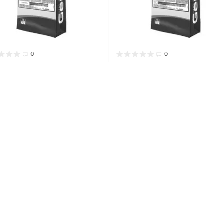
0
0
й корм для собак Gemon
Сухий корм для собак G
Regular Курка 20 кг
Dog Adult Ягня 20 кг
 в наявності
Немає в наявності
овару:
70006170
Код товару:
70005616
паковки:
20 кг
Вік:
Для дорослих
Вага упаковки:
20 кг
Вік:
Для дорос
р породи:
Всі породи, Дрібні,
Розмір породи:
Всі породи, Дрібні,
і, Великі, Для гігантських порід
Середні, Великі, Для гігантських пор
ухий корм
Тип упаковки:
Мішок
Тип:
Сухий корм
Тип упаковки:
Мі
орму:
Преміум
Призначення:
Клас корму:
Преміум
Призначення
не годування
Основний інгредієнт:
Основне годування
Основний інгре
Країна виробник:
Італія
Ягня, Рис
Країна виробник:
Італія
70 грн
3 390 грн