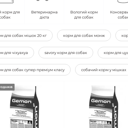
й корм для
Ветеринарна
Вологий корм
Консерви
собак
дієта
для собак
соба
м для собак мішок 20 кг
корм для собак монж
кор
м для чіхуахуа
savory корм для собак
корм для цу
м для собак супер преміум класу
собачий корм у мішках
РОДАЖІВ