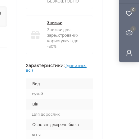
БЕЗКОШТОВНО
0
ї
Знижки
1
Знижки для
зареєстрованих
користувачів до
-30%
Характеристики:
(дивитися
всі)
Вид
сухий
Вік
Для дорослих
Основне джерело білка
ягня