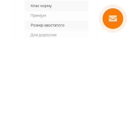
Клас корму
Преміум
Розмір хвостатого
Для дорослих
Призначення
для чутливого травлення
Країна виробник
Чехія
ям та рисом