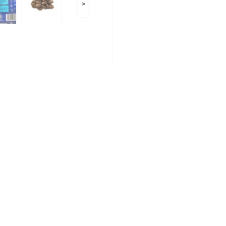
>
ідгуків
0
Питання
0
собак з чутливим травленням,з ягн