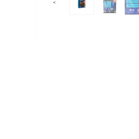
<
Опис товару
Характеристики
В
Корм Brit Premium для 