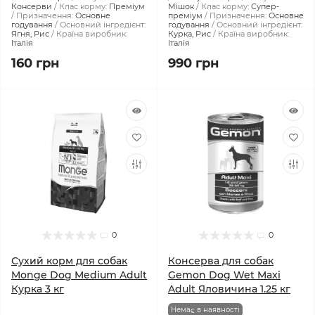
Консерви
Клас корму:
Преміум
Мішок
Клас корму:
Супер-
Призначення:
Основне
преміум
Призначення:
Основне
годування
Основний інгредієнт:
годування
Основний інгредієнт:
Ягня, Рис
Країна виробник:
Курка, Рис
Країна виробник:
Італія
Італія
160 грн
990 грн
0
0
Сухий корм для собак
Консерва для собак
Monge Dog Medium Adult
Gemon Dog Wet Maxi
Курка 3 кг
Adult Яловичина 1.25 кг
Немає в наявності