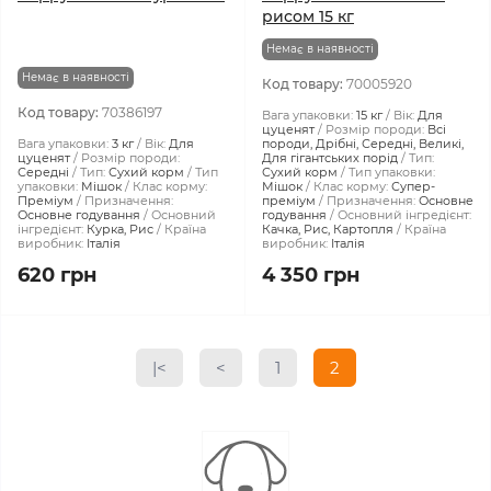
рисом 15 кг
Немає в наявності
Немає в наявності
Код товару:
70005920
Код товару:
70386197
Вага упаковки:
15 кг
Вік:
Для
цуценят
Розмір породи:
Всі
Вага упаковки:
3 кг
Вік:
Для
породи, Дрібні, Середні, Великі,
цуценят
Розмір породи:
Для гігантських порід
Тип:
Середні
Тип:
Сухий корм
Тип
Сухий корм
Тип упаковки:
упаковки:
Мішок
Клас корму:
Мішок
Клас корму:
Супер-
Преміум
Призначення:
преміум
Призначення:
Основне
Основне годування
Основний
годування
Основний інгредієнт:
інгредієнт:
Курка, Рис
Країна
Качка, Рис, Картопля
Країна
виробник:
Італія
виробник:
Італія
620 грн
4 350 грн
|<
<
1
2