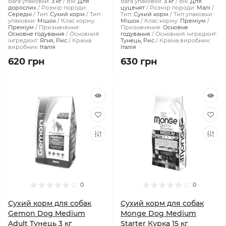
Вага упаковки:
3 кг
Вік:
Для
Вага упаковки:
3 кг
Вік:
Для
дорослих
Розмір породи:
цуценят
Розмір породи:
Малі
Середні
Тип:
Сухий корм
Тип
Тип:
Сухий корм
Тип упаковки:
упаковки:
Мішок
Клас корму:
Мішок
Клас корму:
Преміум
Преміум
Призначення:
Призначення:
Основне
Основне годування
Основний
годування
Основний інгредієнт:
інгредієнт:
Ягня, Рис
Країна
Тунець, Рис
Країна виробник:
виробник:
Італія
Італія
620 грн
630 грн
0
0
Сухий корм для собак
Сухий корм для собак
Gemon Dog Medium
Monge Dog Medium
Adult Тунeць 3 кг
Starter Курка 15 кг