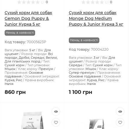
0
0
Сухий корм для собак
Сухий корм для собак
Gemon Dog Puppy &
Monge Dog Medium
Junior Курка 5 кг
Puppy & Junior Курка 3 кг
Немає в наявності
Немає в наявності
Код товару:
70005623P
Код товару:
70004220
Вага упаковки:
5 кг
Вік:
Для
цуценят
Розмір породи:
Всі
породи, Дрібні, Середні, Великі,
Вага упаковки:
3 кг
Вік:
Для
Для гігантських порід
Тип:
цуценят
Розмір породи:
Сухий корм
Тип упаковки:
Середні
Тип:
Сухий корм
Тип
Мішок
Клас корму:
Преміум
упаковки:
Мішок
Клас корму:
Призначення:
Основне
Супер-преміум
Призначення:
годування
Основний інгредієнт:
Основне годування
Основний
Курка, Рис
Країна виробник:
інгредієнт:
Курка, Рис
Країна
Італія
виробник:
Італія
860 грн
1 100 грн