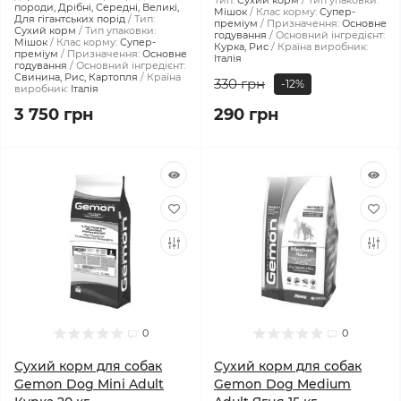
Тип:
Сухий корм
Тип упаковки:
породи, Дрібні, Середні, Великі,
Мішок
Клас корму:
Супер-
Для гігантських порід
Тип:
преміум
Призначення:
Основне
Сухий корм
Тип упаковки:
годування
Основний інгредієнт:
Мішок
Клас корму:
Супер-
Курка, Рис
Країна виробник:
преміум
Призначення:
Основне
Італія
годування
Основний інгредієнт:
Свинина, Рис, Картопля
Країна
330 грн
-12%
виробник:
Італія
3 750 грн
290 грн
0
0
Сухий корм для собак
Сухий корм для собак
Gemon Dog Mini Adult
Gemon Dog Medium