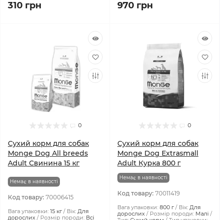
310 грн
970 грн
0
0
Сухий корм для собак
Сухий корм для собак
Monge Dog All breeds
Monge Dog Extrasmall
Adult Свинина 15 кг
Adult Курка 800 г
Немає в наявності
Немає в наявності
Код товару:
70011419
Код товару:
70006415
Вага упаковки:
800 г
Вік:
Для
Вага упаковки:
15 кг
Вік:
Для
дорослих
Розмір породи:
Малі
дорослих
Розмір породи:
Всі