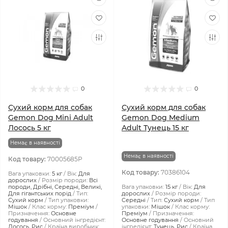
0
0
Сухий корм для собак
Сухий корм для собак
Gemon Dog Mini Adult
Gemon Dog Medium
Лосось 5 кг
Adult Тунeць 15 кг
Немає в наявності
Немає в наявності
Код товару:
70005685P
Код товару:
70386104
Вага упаковки:
5 кг
Вік:
Для
дорослих
Розмір породи:
Всі
породи, Дрібні, Середні, Великі,
Вага упаковки:
15 кг
Вік:
Для
Для гігантських порід
Тип:
дорослих
Розмір породи:
Сухий корм
Тип упаковки:
Середні
Тип:
Сухий корм
Тип
Мішок
Клас корму:
Преміум
упаковки:
Мішок
Клас корму:
Призначення:
Основне
Преміум
Призначення:
годування
Основний інгредієнт:
Основне годування
Основний
Лосось, Рис
Країна виробник:
інгредієнт:
Тунець, Рис
Країна