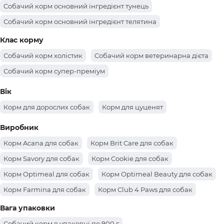
Собачий корм основний інгредієнт тунець
Собачий корм основний інгредієнт телятина
Собачий корм основний інгредієнт свинина
Клас корму
Собачий корм основний інгредієнт рис
Собачий корм холістик
Собачий корм ветеринарна дієта
Собачий корм основний інгредієнт оленина
Собачий корм супер-преміум
Собачий корм основний інгредієнт малина
Вік
Собачий корм основний інгредієнт лосось
Корм для дорослих собак
Корм для цуценят
Собачий корм основний інгредієнт кролик
Виробник
Собачий корм основний інгредієнт кабан
Корм Acana для собак
Корм Brit Care для собак
Собачий корм основний інгредієнт груша
Корм Savory для собак
Корм Cookie для собак
Собачий корм основний інгредієнт апельсин
Корм Optimeal для собак
Корм Optimeal Beauty для собак
Собачий корм основний інгредієнт анчоус
Корм Farmina для собак
Корм Club 4 Paws для собак
Собачий корм основний інгредієнт ананас
Корм Purina Pro Plan для собак
Корм Royal Canin для собак
Вага упаковки
Корм Profine для собак
Корм Josera для собак
Собачий корм в упаковці по 900 г