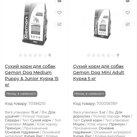
0
0
Сухий корм для собак
Сухий корм для собак
Gemon Dog Medium
Gemon Dog Mini Adult
Puppy & Junior Курка 15
Курка 5 кг
кг
Немає в наявності
Немає в наявності
Код товару:
70386210
Код товару:
70005678P
Вага упаковки:
15 кг
Вік:
Для
Вага упаковки:
5 кг
Вік:
Для
цуценят
Розмір породи:
дорослих
Розмір породи:
Малі
Середні
Тип:
Сухий корм
Тип
Тип:
Сухий корм
Тип упаковки:
упаковки:
Мішок
Клас корму:
Мішок
Клас корму:
Преміум
Преміум
Призначення:
Призначення:
Основне
Основне годування
Основний
годування
Основний інгредієнт:
інгредієнт:
Курка, Рис
Країна
Курка, Рис
Країна виробник: