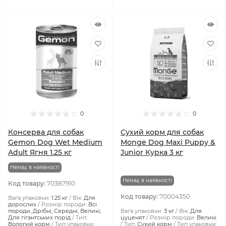
0
0
Консерва для собак
Сухий корм для собак
Gemon Dog Wet Medium
Monge Dog Maxi Puppy &
Adult Ягня 1.25 кг
Junior Курка 3 кг
Немає в наявності
Немає в наявності
Код товару:
70387910
Код товару:
70004350
Вага упаковки:
1.25 кг
Вік:
Для
дорослих
Розмір породи:
Всі
породи, Дрібні, Середні, Великі,
Вага упаковки:
3 кг
Вік:
Для
Для гігантських порід
Тип:
цуценят
Розмір породи:
Великі
Вологий корм
Тип упаковки:
Тип:
Сухий корм
Тип упаковки: