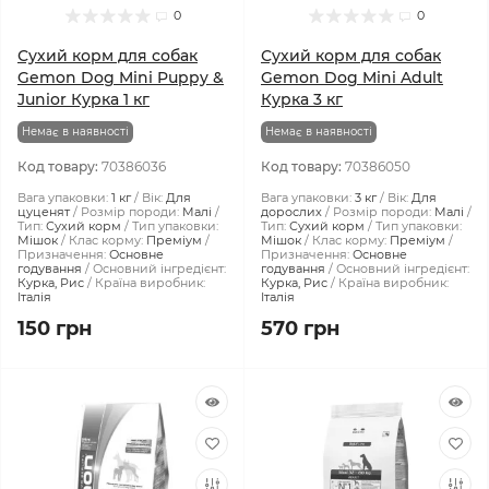
0
0
Сухий корм для собак
Сухий корм для собак
Gemon Dog Mini Puppy &
Gemon Dog Mini Adult
Junior Курка 1 кг
Курка 3 кг
Немає в наявності
Немає в наявності
Код товару:
70386036
Код товару:
70386050
Вага упаковки:
1 кг
Вік:
Для
Вага упаковки:
3 кг
Вік:
Для
цуценят
Розмір породи:
Малі
дорослих
Розмір породи:
Малі
Тип:
Сухий корм
Тип упаковки:
Тип:
Сухий корм
Тип упаковки:
Мішок
Клас корму:
Преміум
Мішок
Клас корму:
Преміум
Призначення:
Основне
Призначення:
Основне
годування
Основний інгредієнт:
годування
Основний інгредієнт:
Курка, Рис
Країна виробник:
Курка, Рис
Країна виробник:
Італія
Італія
150 грн
570 грн