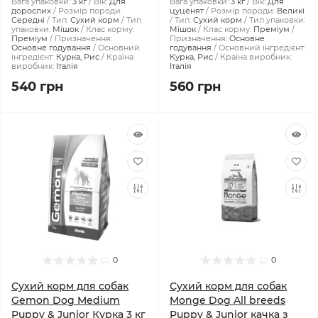
Вага упаковки:
3 кг
Вік:
Для
Вага упаковки:
3 кг
Вік:
Для
дорослих
Розмір породи:
цуценят
Розмір породи:
Великі
Середні
Тип:
Сухий корм
Тип
Тип:
Сухий корм
Тип упаковки:
упаковки:
Мішок
Клас корму:
Мішок
Клас корму:
Преміум
Преміум
Призначення:
Призначення:
Основне
Основне годування
Основний
годування
Основний інгредієнт:
інгредієнт:
Курка, Рис
Країна
Курка, Рис
Країна виробник:
виробник:
Італія
Італія
540 грн
560 грн
0
0
Сухий корм для собак
Сухий корм для собак
Gemon Dog Medium
Monge Dog All breeds
Puppy & Junior Курка 3 кг
Puppy & Junior качка з