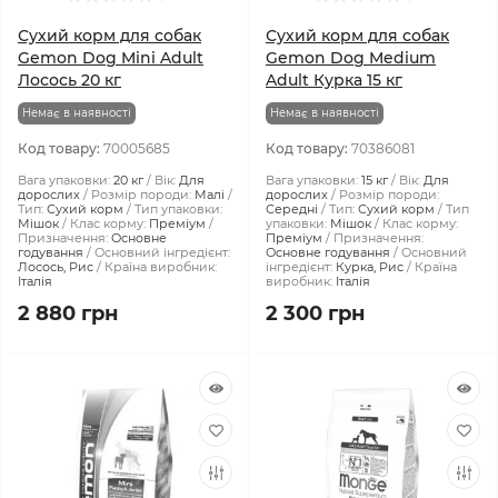
Сухий корм для собак
Сухий корм для собак
Gemon Dog Mini Adult
Gemon Dog Medium
Лосось 20 кг
Adult Курка 15 кг
Немає в наявності
Немає в наявності
Код товару:
70005685
Код товару:
70386081
Вага упаковки:
20 кг
Вік:
Для
Вага упаковки:
15 кг
Вік:
Для
дорослих
Розмір породи:
Малі
дорослих
Розмір породи:
Тип:
Сухий корм
Тип упаковки:
Середні
Тип:
Сухий корм
Тип
Мішок
Клас корму:
Преміум
упаковки:
Мішок
Клас корму:
Призначення:
Основне
Преміум
Призначення:
годування
Основний інгредієнт:
Основне годування
Основний
Лосось, Рис
Країна виробник:
інгредієнт:
Курка, Рис
Країна
Італія
виробник:
Італія
2 880 грн
2 300 грн