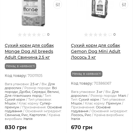
0
0
Сухий корм для собак
Сухий корм для собак
Monge Dog All breeds
Gemon Dog Mini Adult
Adult Свинина 2.5 кг
Лосось 3 кг
Немає в наявності
Немає в наявності
Код товару:
70011105
Код товару:
70386067
Вага упаковки:
2.5 кг
Вік:
Для
дорослих
Розмір породи:
Всі
породи, Дрібні, Середні, Великі,
Вага упаковки:
3 кг
Вік:
Для
Для гігантських порід
Тип:
дорослих
Розмір породи:
Малі
Сухий корм
Тип упаковки:
Тип:
Сухий корм
Тип упаковки:
Мішок
Клас корму:
Супер-
Мішок
Клас корму:
Преміум
преміум
Призначення:
Основне
Призначення:
Основне
годування
Основний інгредієнт:
годування
Основний інгредієнт:
Свинина, Рис, Картопля
Країна
Лосось, Рис
Країна виробник:
виробник:
Італія
Італія
830 грн
670 грн