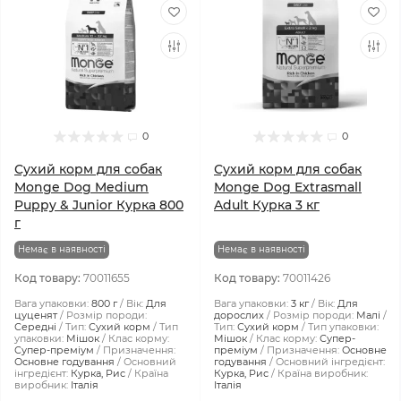
0
0
Сухий корм для собак
Сухий корм для собак
Monge Dog Medium
Monge Dog Extrasmall
Puppy & Junior Курка 800
Adult Курка 3 кг
г
Немає в наявності
Немає в наявності
Код товару:
70011655
Код товару:
70011426
Вага упаковки:
800 г
Вік:
Для
Вага упаковки:
3 кг
Вік:
Для
цуценят
Розмір породи:
дорослих
Розмір породи:
Малі
Середні
Тип:
Сухий корм
Тип
Тип:
Сухий корм
Тип упаковки:
упаковки:
Мішок
Клас корму:
Мішок
Клас корму:
Супер-
Супер-преміум
Призначення:
преміум
Призначення:
Основне
Основне годування
Основний
годування
Основний інгредієнт:
інгредієнт:
Курка, Рис
Країна
Курка, Рис
Країна виробник:
виробник:
Італія
Італія