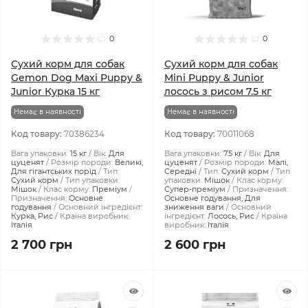
0
0
Сухий корм для собак
Сухий корм для собак
Gemon Dog Maxi Puppy &
Mini Puppy & Junior
Junior Курка 15 кг
лосось з рисом 7.5 кг
Немає в наявності
Немає в наявності
Код товару:
70386234
Код товару:
70011068
Вага упаковки:
15 кг
Вік:
Для
Вага упаковки:
7.5 кг
Вік:
Для
цуценят
Розмір породи:
Великі,
цуценят
Розмір породи:
Малі,
Для гігантських порід
Тип:
Середні
Тип:
Сухий корм
Тип
Сухий корм
Тип упаковки:
упаковки:
Мішок
Клас корму:
Мішок
Клас корму:
Преміум
Супер-преміум
Призначення:
Призначення:
Основне
Основне годування, Для
годування
Основний інгредієнт:
зниження ваги
Основний
Курка, Рис
Країна виробник:
інгредієнт:
Лосось, Рис
Країна
Італія
виробник:
Італія
2 700 грн
2 600 грн