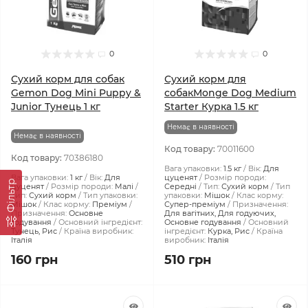
0
0
Сухий корм для собак
Сухий корм для
Gemon Dog Mini Puppy &
собакMonge Dog Medium
Junior Тунeць 1 кг
Starter Курка 1.5 кг
Немає в наявності
Немає в наявності
Код товару:
70011600
Код товару:
70386180
Вага упаковки:
1.5 кг
Вік:
Для
Вага упаковки:
1 кг
Вік:
Для
цуценят
Розмір породи:
Фiльтр
цуценят
Розмір породи:
Малі
Середні
Тип:
Сухий корм
Тип
Тип:
Сухий корм
Тип упаковки:
упаковки:
Мішок
Клас корму:
Мішок
Клас корму:
Преміум
Супер-преміум
Призначення:
Призначення:
Основне
Для вагітних, Для годуючих,
годування
Основний інгредієнт:
Основне годування
Основний
Тунець, Рис
Країна виробник:
інгредієнт:
Курка, Рис
Країна
Італія
виробник:
Італія
160 грн
510 грн