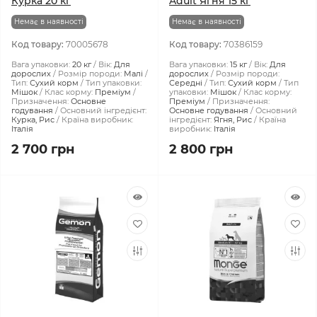
Курка 20 кг
Adult Ягня 15 кг
Немає в наявності
Немає в наявності
Код товару:
70005678
Код товару:
70386159
Вага упаковки:
20 кг
Вік:
Для
Вага упаковки:
15 кг
Вік:
Для
дорослих
Розмір породи:
Малі
дорослих
Розмір породи:
Тип:
Сухий корм
Тип упаковки:
Середні
Тип:
Сухий корм
Тип
Мішок
Клас корму:
Преміум
упаковки:
Мішок
Клас корму:
Призначення:
Основне
Преміум
Призначення:
годування
Основний інгредієнт:
Основне годування
Основний
Курка, Рис
Країна виробник:
інгредієнт:
Ягня, Рис
Країна
Італія
виробник:
Італія
2 700 грн
2 800 грн