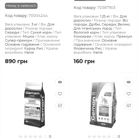
Немає в наявності
Код товару:
70387903
Код товару:
70004244
Вага упаковки:
1.25 кг
Вік:
Для
дорослих
Розмір породи:
Всі
Вага упаковки:
3 кг
Вік:
Для
породи, Дрібні, Середні, Великі,
дорослих
Розмір породи:
Для гігантських порід
Тип:
Середні
Тип:
Сухий корм
Тип
Вологий корм
Тип упаковки:
упаковки:
Мішок
Клас корму:
Консерви
Клас корму:
Преміум
Супер-преміум
Призначення:
Призначення:
Основне
Основне годування
Основний
годування
Основний інгредієнт:
інгредієнт:
Курка, Рис
Країна
Яловичина, Рис
Країна
виробник:
Італія
виробник:
Італія
890 грн
160 грн
0
0