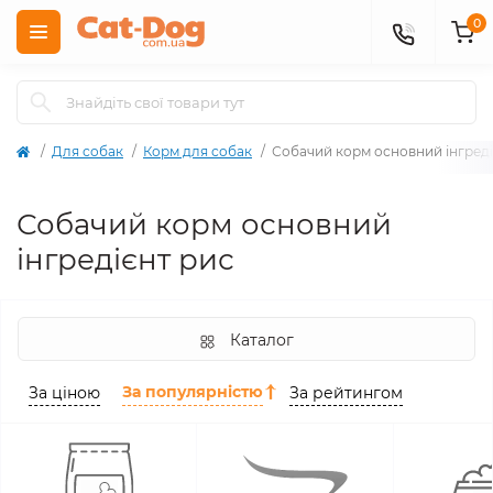
0
Для собак
Корм для собак
Собачий корм основний інгреді
Собачий корм основний
інгредієнт рис
Каталог
За популярністю
За ціною
За рейтингом