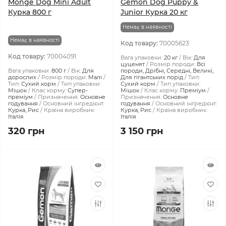
Monge Dog Mini Adult
Gemon Dog Puppy &
Курка 800 г
Junior Курка 20 кг
Немає в наявності
Немає в наявності
Код товару:
70005623
Код товару:
70004091
Вага упаковки:
20 кг
Вік:
Для
цуценят
Розмір породи:
Всі
Вага упаковки:
800 г
Вік:
Для
породи, Дрібні, Середні, Великі,
дорослих
Розмір породи:
Малі
Для гігантських порід
Тип:
Тип:
Сухий корм
Тип упаковки:
Сухий корм
Тип упаковки:
Мішок
Клас корму:
Супер-
Мішок
Клас корму:
Преміум
преміум
Призначення:
Основне
Призначення:
Основне
годування
Основний інгредієнт:
годування
Основний інгредієнт:
Курка, Рис
Країна виробник:
Курка, Рис
Країна виробник:
Італія
Італія
320 грн
3 150 грн