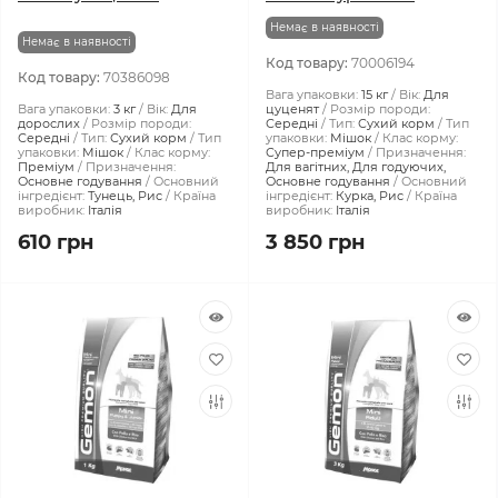
Немає в наявності
Немає в наявності
Код товару:
70006194
Код товару:
70386098
Вага упаковки:
15 кг
Вік:
Для
Вага упаковки:
3 кг
Вік:
Для
цуценят
Розмір породи:
дорослих
Розмір породи:
Середні
Тип:
Сухий корм
Тип
Середні
Тип:
Сухий корм
Тип
упаковки:
Мішок
Клас корму:
упаковки:
Мішок
Клас корму:
Супер-преміум
Призначення:
Преміум
Призначення:
Для вагітних, Для годуючих,
Основне годування
Основний
Основне годування
Основний
інгредієнт:
Тунець, Рис
Країна
інгредієнт:
Курка, Рис
Країна
виробник:
Італія
виробник:
Італія
610 грн
3 850 грн