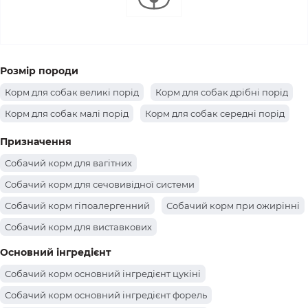
Розмір породи
Корм для собак великі порід
Корм для собак дрібні порід
Корм для собак малі порід
Корм для собак середні порід
Призначення
Собачий корм для вагітних
Собачий корм для сечовивідної системи
Собачий корм гіпоалергенний
Собачий корм при ожирінні
Собачий корм для виставкових
Собачий корм для контролю ваги
Основний інгредієнт
Собачий корм для чутливого травлення
Собачий корм основний інгредієнт цукіні
Собачий корм для стерилізованих
Собачий корм основний інгредієнт форель