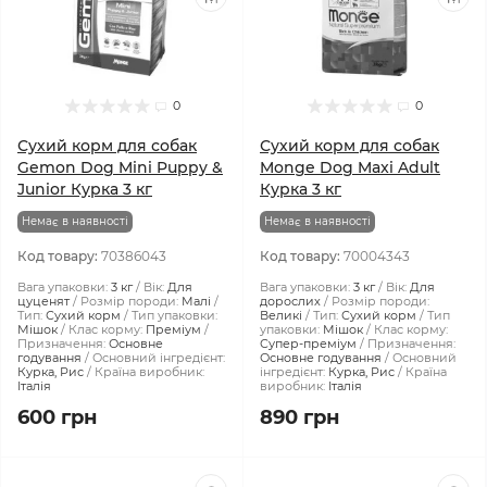
0
0
Сухий корм для собак
Сухий корм для собак
Gemon Dog Mini Puppy &
Monge Dog Maxi Adult
Junior Курка 3 кг
Курка 3 кг
Немає в наявності
Немає в наявності
Код товару:
70386043
Код товару:
70004343
Вага упаковки:
3 кг
Вік:
Для
Вага упаковки:
3 кг
Вік:
Для
цуценят
Розмір породи:
Малі
дорослих
Розмір породи:
Тип:
Сухий корм
Тип упаковки:
Великі
Тип:
Сухий корм
Тип
Мішок
Клас корму:
Преміум
упаковки:
Мішок
Клас корму:
Призначення:
Основне
Супер-преміум
Призначення:
годування
Основний інгредієнт:
Основне годування
Основний
Курка, Рис
Країна виробник:
інгредієнт:
Курка, Рис
Країна
Італія
виробник:
Італія
600 грн
890 грн