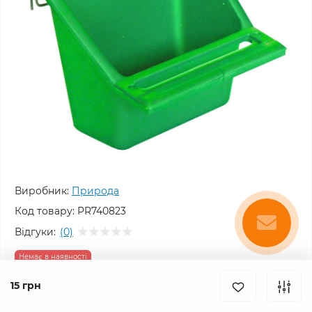
Виробник:
Природа
Код товару:
PR740823
Відгуки:
(0)
Немає в наявності
15 грн
15 грн