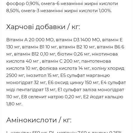
фосфор 0,90%, омега-6 незамінні жирні кислоти
8,50%, омега-3 незамінні жирні кислоти 1,00%.
Харчові добавки / кг:
Вітамін А 20 000 МО, вітамін D3 1400 МО, вітамін Е
130 мг, вітамін B1 10 мг, вітамін В2 10 мг, вітамін В6 6
мг, вітамін В12 0,10 мг, біотин 0,26 мг, нікотинова
кислота 40 мг , вітамін С 200 мг, пантотенова
кислота 10 мг, фолієва кислота 14 мг, холіну хлорид
2500 мг, інозитол 15 мг, Е5 сульфат марганцю
моногідрат 32 мг, Е6 оксид цинку 150 мг, Е4 сульфат
міді пентагідрат 13 мг, Е1 сульфат заліза моногідрат
110 мг, Е8 селенит натрію 0,20 мг, Е2 йодат кальцію
1,80 мг.
Амінокислоти / кг:
L-карнітин 550 мг, DL-метіонін 7,60 г, таурин 0,25%.