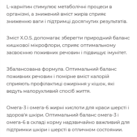
L-карнітин стимулює метаболічні процеси в
організмі, а знижений вміст жирів сприяє
зниженню ваги і підтримці досягнутих результатів.
Зміст X.O.S. допомагає зберегти природний баланс
кишкової мікрофлори, сприяє оптимальному
засвоєнню поживних речовин і підвищує імунітет.
Збалансована формула. Оптимальний баланс
поживних речовин і помірне вміст калорій
сприяють профілактиці ожиріння у кішок, які
ведуть малорухливий спосіб життя.
Омега-3 і омега-6 жирні кислоти для краси шерсті і
здоров'я шкіри. Оптимальний баланс омега-3 і
омега-6 в складі корму надзвичайно важливий для
підтримки шкіри і шерсті в отличном состоянии.