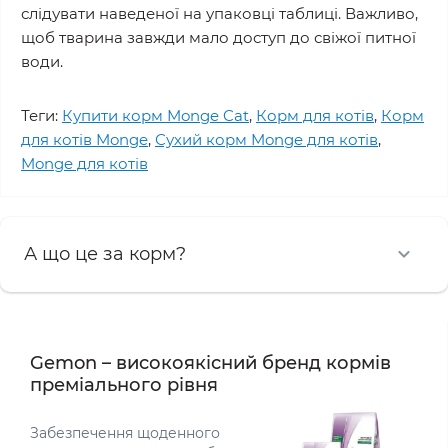
слідувати наведеної на упаковці таблиці. Важливо,
щоб тварина завжди мало доступ до свіжої питної
води.
Теги:
Купити корм Monge Cat
,
Корм для котів
,
Корм
для котів Monge
,
Сухий корм Monge для котів
,
Monge для котів
А що це за корм?
Gemon – високоякісний бренд кормів
преміального рівня
Забезпечення щоденного