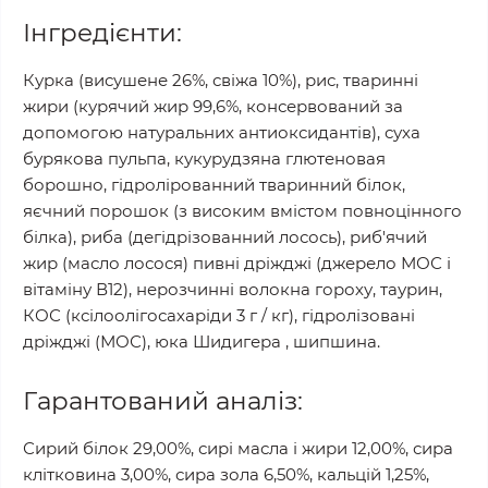
Інгредієнти:
Курка (висушене 26%, свіжа 10%), рис, тваринні
жири (курячий жир 99,6%, консервований за
допомогою натуральних антиоксидантів), суха
бурякова пульпа, кукурудзяна глютеновая
борошно, гідролірованний тваринний білок,
яєчний порошок (з високим вмістом повноцінного
білка), риба (дегідрізованний лосось), риб'ячий
жир (масло лосося) пивні дріжджі (джерело МОС і
вітаміну В12), нерозчинні волокна гороху, таурин,
КОС (ксілоолігосахаріди 3 г / кг), гідролізовані
дріжджі (МОС), юка Шидигера , шипшина.
Гарантований аналіз:
Сирий білок 29,00%, сирі масла і жири 12,00%, сира
клітковина 3,00%, сира зола 6,50%, кальцій 1,25%,