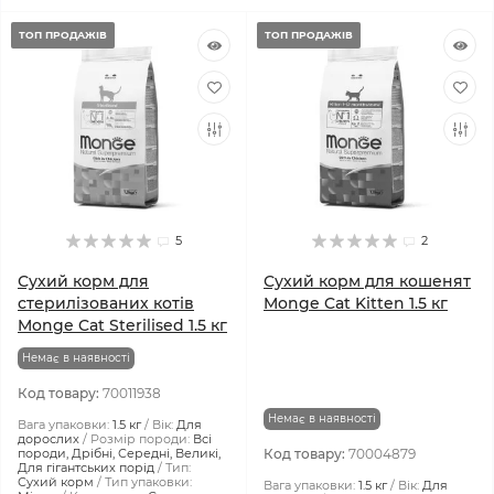
ТОП ПРОДАЖІВ
ТОП ПРОДАЖІВ
5
2
Сухий корм для
Сухий корм для кошенят
стерилізованих котів
Monge Cat Kitten 1.5 кг
Monge Cat Sterilised 1.5 кг
Немає в наявності
Код товару:
70011938
Немає в наявності
Вага упаковки:
1.5 кг
Вік:
Для
дорослих
Розмір породи:
Всі
породи, Дрібні, Середні, Великі,
Код товару:
70004879
Для гігантських порід
Тип:
Сухий корм
Тип упаковки:
Вага упаковки:
1.5 кг
Вік:
Для