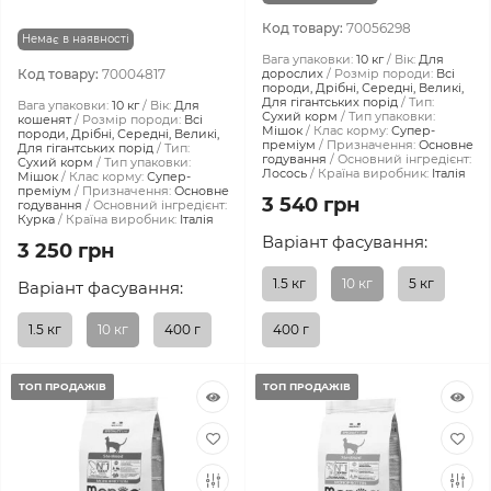
Код товару:
70056298
Немає в наявності
Вага упаковки:
10 кг
Вік:
Для
Код товару:
70004817
дорослих
Розмір породи:
Всі
породи, Дрібні, Середні, Великі,
Для гігантських порід
Тип:
Вага упаковки:
10 кг
Вік:
Для
Сухий корм
Тип упаковки:
кошенят
Розмір породи:
Всі
Мішок
Клас корму:
Супер-
породи, Дрібні, Середні, Великі,
преміум
Призначення:
Основне
Для гігантських порід
Тип:
годування
Основний інгредієнт:
Сухий корм
Тип упаковки:
Лосось
Країна виробник:
Італія
Мішок
Клас корму:
Супер-
преміум
Призначення:
Основне
3 540 грн
годування
Основний інгредієнт:
Курка
Країна виробник:
Італія
Варіант фасування:
3 250 грн
1.5 кг
10 кг
5 кг
Варіант фасування:
1.5 кг
10 кг
400 г
400 г
ТОП ПРОДАЖІВ
ТОП ПРОДАЖІВ