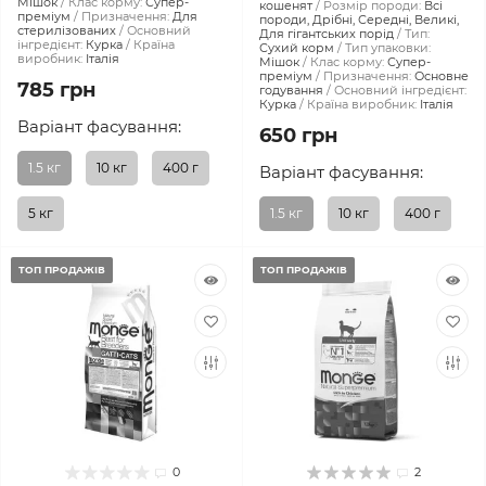
Мішок
Клас корму:
Супер-
кошенят
Розмір породи:
Всі
преміум
Призначення:
Для
породи, Дрібні, Середні, Великі,
стерилізованих
Основний
Для гігантських порід
Тип:
інгредієнт:
Курка
Країна
Сухий корм
Тип упаковки:
виробник:
Італія
Мішок
Клас корму:
Супер-
преміум
Призначення:
Основне
785 грн
годування
Основний інгредієнт:
Курка
Країна виробник:
Італія
Варіант фасування:
650 грн
1.5 кг
10 кг
400 г
Варіант фасування:
5 кг
1.5 кг
10 кг
400 г
ТОП ПРОДАЖІВ
ТОП ПРОДАЖІВ
0
2