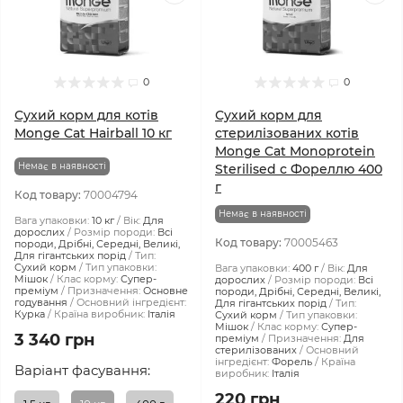
0
0
Сухий корм для котів
Сухий корм для
Monge Cat Hairball 10 кг
стерилізованих котів
Monge Cat Monoprotein
Немає в наявності
Sterilised с Фореллю 400
г
Код товару:
70004794
Немає в наявності
Вага упаковки:
10 кг
Вік:
Для
дорослих
Розмір породи:
Всі
Код товару:
70005463
породи, Дрібні, Середні, Великі,
Для гігантських порід
Тип:
Сухий корм
Тип упаковки:
Вага упаковки:
400 г
Вік:
Для
Мішок
Клас корму:
Супер-
дорослих
Розмір породи:
Всі
преміум
Призначення:
Основне
породи, Дрібні, Середні, Великі,
годування
Основний інгредієнт:
Для гігантських порід
Тип:
Курка
Країна виробник:
Італія
Сухий корм
Тип упаковки:
Мішок
Клас корму:
Супер-
3 340 грн
преміум
Призначення:
Для
стерилізованих
Основний
інгредієнт:
Форель
Країна
Варіант фасування:
виробник:
Італія
220 грн