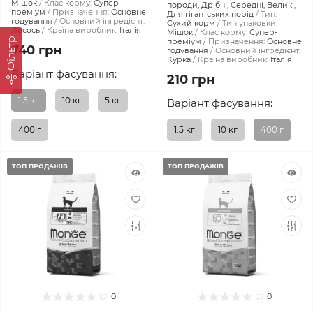
Мішок
Клас корму:
Супер-
породи, Дрібні, Середні, Великі,
преміум
Призначення:
Основне
Для гігантських порід
Тип:
годування
Основний інгредієнт:
Сухий корм
Тип упаковки:
Лосось
Країна виробник:
Італія
Мішок
Клас корму:
Супер-
Фiльтр
преміум
Призначення:
Основне
740 грн
годування
Основний інгредієнт:
Курка
Країна виробник:
Італія
Варіант фасування:
210 грн
1.5 кг
10 кг
5 кг
Варіант фасування:
400 г
1.5 кг
10 кг
400 г
ТОП ПРОДАЖІВ
ТОП ПРОДАЖІВ
0
0