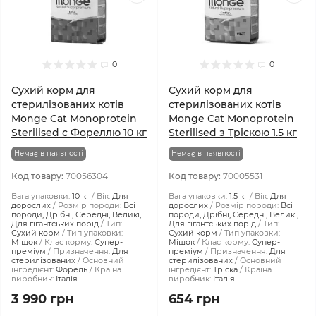
0
0
Сухий корм для
Сухий корм для
стерилізованих котів
стерилізованих котів
Monge Cat Monoprotein
Monge Cat Monoprotein
Sterilised с Фореллю 10 кг
Sterilised з Тріскою 1.5 кг
Немає в наявності
Немає в наявності
Код товару:
70056304
Код товару:
70005531
Вага упаковки:
10 кг
Вік:
Для
Вага упаковки:
1.5 кг
Вік:
Для
дорослих
Розмір породи:
Всі
дорослих
Розмір породи:
Всі
породи, Дрібні, Середні, Великі,
породи, Дрібні, Середні, Великі,
Для гігантських порід
Тип:
Для гігантських порід
Тип:
Сухий корм
Тип упаковки:
Сухий корм
Тип упаковки:
Мішок
Клас корму:
Супер-
Мішок
Клас корму:
Супер-
преміум
Призначення:
Для
преміум
Призначення:
Для
стерилізованих
Основний
стерилізованих
Основний
інгредієнт:
Форель
Країна
інгредієнт:
Тріска
Країна
виробник:
Італія
виробник:
Італія
3 990 грн
654 грн