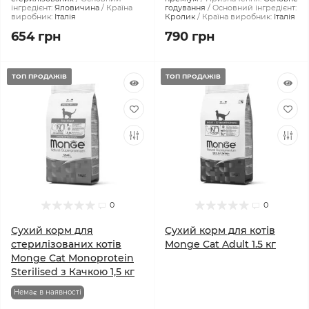
інгредієнт:
Яловичина
Країна
годування
Основний інгредієнт:
виробник:
Італія
Кролик
Країна виробник:
Італія
654 грн
790 грн
ТОП ПРОДАЖІВ
ТОП ПРОДАЖІВ
0
0
Сухий корм для
Сухий корм для котів
стерилізованих котів
Monge Cat Adult 1.5 кг
Monge Cat Monoprotein
Sterilised з Качкою 1,5 кг
Немає в наявності