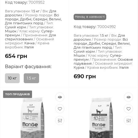
Код товару:
70011952
Вага упаковки:
1.5 кг
Вік:
Для
дорослих
Розмір породи:
Всі
Немає в наявності
породи, Дрібні, Середні, Великі,
Для гігантських порід
Тип:
Код товару:
70004992
Сухий корм
Тип упаковки:
Мішок
Клас корму:
Супер-
преміум
Призначення:
Для
Вага упаковки:
1.5 кг
Вік:
Для
стерилізованих
Основний
дорослих
Розмір породи:
Всі
інгредієнт:
Качка
Країна
породи, Дрібні, Середні, Великі,
виробник:
Італія
Для гігантських порід
Тип:
Сухий корм
Тип упаковки:
654 грн
Мішок
Клас корму:
Супер-
преміум
Призначення:
Основне
годування
Основний інгредієнт:
Варіант фасування:
Курка
Країна виробник:
Італія
690 грн
10 кг
1.5 кг
ТОП ПРОДАЖІВ