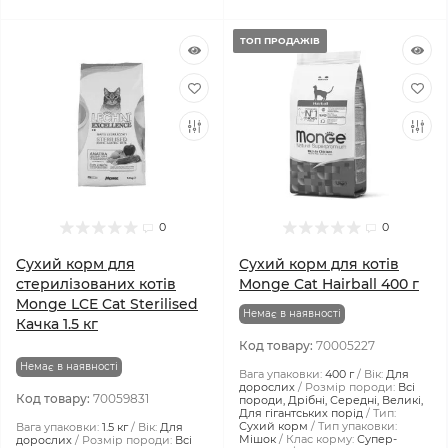
ТОП ПРОДАЖІВ
0
0
Сухий корм для
Сухий корм для котів
стерилізованих котів
Monge Cat Hairball 400 г
Monge LCE Cat Sterilised
Немає в наявності
Качка 1.5 кг
Код товару:
70005227
Немає в наявності
Вага упаковки:
400 г
Вік:
Для
дорослих
Розмір породи:
Всі
Код товару:
70059831
породи, Дрібні, Середні, Великі,
Для гігантських порід
Тип:
Сухий корм
Тип упаковки:
Вага упаковки:
1.5 кг
Вік:
Для
Мішок
Клас корму:
Супер-
дорослих
Розмір породи:
Всі