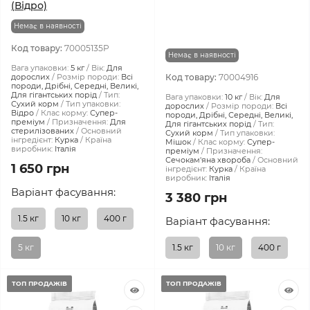
(Відро)
Немає в наявності
Код товару:
70005135P
Немає в наявності
Вага упаковки:
5 кг
Вік:
Для
дорослих
Розмір породи:
Всі
Код товару:
70004916
породи, Дрібні, Середні, Великі,
Для гігантських порід
Тип:
Вага упаковки:
10 кг
Вік:
Для
Сухий корм
Тип упаковки:
дорослих
Розмір породи:
Всі
Відро
Клас корму:
Супер-
породи, Дрібні, Середні, Великі,
преміум
Призначення:
Для
Для гігантських порід
Тип:
стерилізованих
Основний
Сухий корм
Тип упаковки:
інгредієнт:
Курка
Країна
Мішок
Клас корму:
Супер-
виробник:
Італія
преміум
Призначення:
Сечокам'яна хвороба
Основний
1 650 грн
інгредієнт:
Курка
Країна
виробник:
Італія
Варіант фасування:
3 380 грн
1.5 кг
10 кг
400 г
Варіант фасування:
5 кг
1.5 кг
10 кг
400 г
ТОП ПРОДАЖІВ
ТОП ПРОДАЖІВ