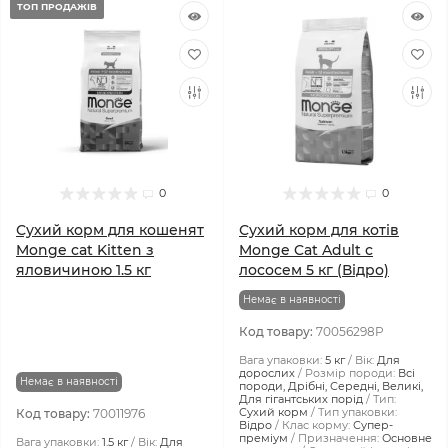
ТОП ПРОДАЖІВ
0
0
Сухий корм для кошенят
Сухий корм для котів
Monge cat Kitten з
Monge Cat Adult с
яловичиною 1.5 кг
лососем 5 кг (Відро)
Немає в наявності
Код товару:
70056298P
Вага упаковки:
5 кг
Вік:
Для
дорослих
Розмір породи:
Всі
Немає в наявності
породи, Дрібні, Середні, Великі,
Для гігантських порід
Тип:
Сухий корм
Тип упаковки:
Код товару:
70011976
Відро
Клас корму:
Супер-
преміум
Призначення:
Основне
Вага упаковки:
1.5 кг
Вік:
Для