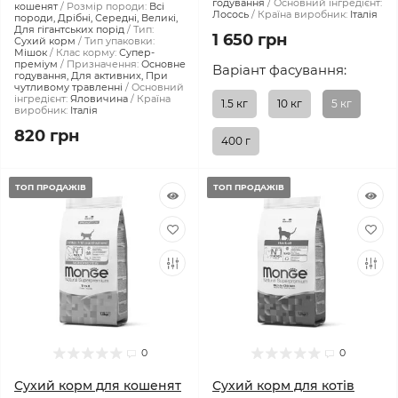
годування
Основний інгредієнт:
кошенят
Розмір породи:
Всі
Лосось
Країна виробник:
Італія
породи, Дрібні, Середні, Великі,
Для гігантських порід
Тип:
1 650 грн
Сухий корм
Тип упаковки:
Мішок
Клас корму:
Супер-
преміум
Призначення:
Основне
Варіант фасування:
годування, Для активних, При
чутливому травленні
Основний
інгредієнт:
Яловичина
Країна
1.5 кг
10 кг
5 кг
виробник:
Італія
820 грн
400 г
ТОП ПРОДАЖІВ
ТОП ПРОДАЖІВ
0
0
Сухий корм для кошенят
Сухий корм для котів