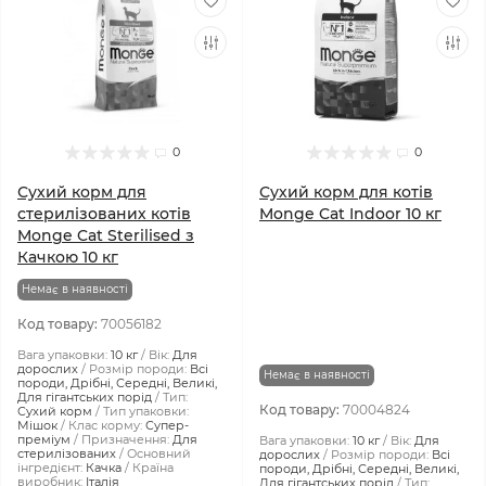
0
0
Сухий корм для
Сухий корм для котів
стерилізованих котів
Monge Cat Indoor 10 кг
Monge Cat Sterilised з
Качкою 10 кг
Немає в наявності
Код товару:
70056182
Вага упаковки:
10 кг
Вік:
Для
дорослих
Розмір породи:
Всі
Немає в наявності
породи, Дрібні, Середні, Великі,
Для гігантських порід
Тип:
Код товару:
70004824
Сухий корм
Тип упаковки:
Мішок
Клас корму:
Супер-
преміум
Призначення:
Для
Вага упаковки:
10 кг
Вік:
Для
стерилізованих
Основний
дорослих
Розмір породи:
Всі
інгредієнт:
Качка
Країна
породи, Дрібні, Середні, Великі,
виробник:
Італія
Для гігантських порід
Тип: