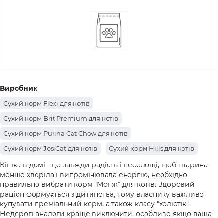
Виробник
Сухий корм Flexi для котів
Сухий корм Brit Premium для котів
Сухий корм Purina Cat Chow для котів
Сухий корм JosiCat для котів
Сухий корм Hills для котів
Сухий корм Farmina для котів
Сухий корм Carnilove для котів
Кішка в домі - це завжди радість і веселощі, щоб тварина
менше хворіла і випромінювала енергію, необхідно
Сухий корм Canina для котів
правильно вибрати корм "Монж" для котів. Здоровий
раціон формується з дитинства, тому власнику важливо
Сухий корм Farmina Matisse для котів
купувати преміальний корм, а також класу "холістік".
Сухий корм Acana для котів
Недорогі аналоги краще виключити, особливо якщо ваша