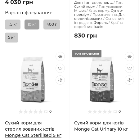
4 030 грн
Для гігантських порід
Тип:
Сухий корм
Тип упаковки:
Мішок
Клас корму:
Супер-
Варіант фасування:
преміум
Призначення:
Для
стерилізованих
Основний
інгредієнт:
Форель
Країна
1.5 кг
10 кг
400 г
виробник:
Італія
830 грн
5 кг
ТОП ПРОДАЖІВ
0
0
Сухий корм для
Сухий корм для котів
стерилізованих котів
Monge Cat Urinary 10 кг
Monge Cat Sterilised 5 кг