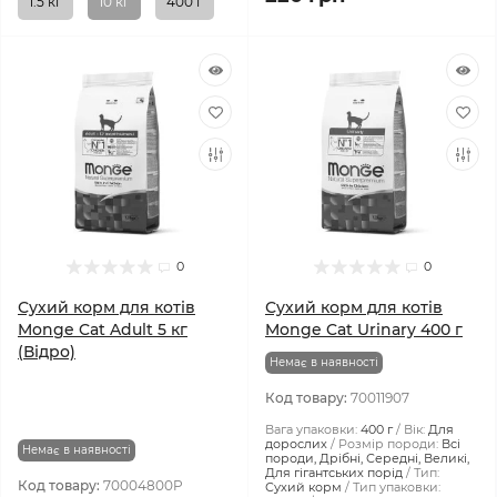
1.5 кг
10 кг
400 г
0
0
Сухий корм для котів
Сухий корм для котів
Monge Cat Adult 5 кг
Monge Cat Urinary 400 г
(Відро)
Немає в наявності
Код товару:
70011907
Вага упаковки:
400 г
Вік:
Для
дорослих
Розмір породи:
Всі
Немає в наявності
породи, Дрібні, Середні, Великі,
Для гігантських порід
Тип:
Код товару:
70004800P
Сухий корм
Тип упаковки: