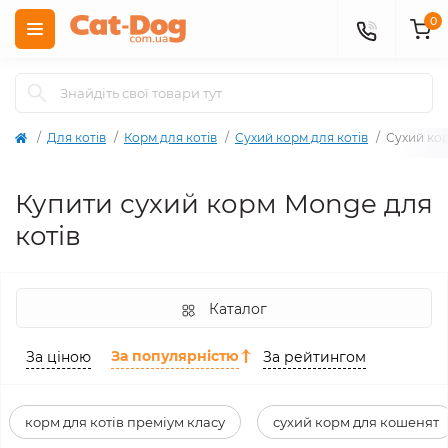
0
Для котів
Корм для котів
Сухий корм для котів
Сухий кор
Купити сухий корм Monge для
котів
Каталог
За популярністю
За ціною
За рейтингом
корм для котів преміум класу
сухий корм для кошенят