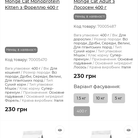
Monge Cat Monoprotein
Monge Cat Adult з
Kitten з Фореллю 400 г
Лососем 400 г
Немає в наявності
Код товару:
70005487
Вага упаковки:
400 г
Вік:
Для
дорослих
Розмір породи:
Всі
породи, Дрібні, Середні, Великі,
Для гігантських порід
Тип:
Немає в наявності
Сухий корм
Тип упаковки:
Мішок
Клас корму:
Супер-
преміум
Призначення:
Основне
Код товару:
70005470
годування
Основний інгредієнт:
Лосось
Країна виробник:
Італія
Вага упаковки:
400 г
Вік:
Для
кошенят
Розмір породи:
Всі
230 грн
породи, Дрібні, Середні, Великі,
Для гігантських порід
Тип:
Сухий корм
Тип упаковки:
Варіант фасування:
Мішок
Клас корму:
Супер-
преміум
Призначення:
Основне
годування
Основний інгредієнт:
1.5 кг
10 кг
5 кг
Форель
Країна виробник:
Італія
230 грн
400 г