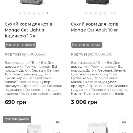
0
0
Сухий корм для котів
Сухий корм для котів
Monge Cat Light з
Monge Cat Adult 10 кг
Індичкою 1.5 кг
Немає в наявності
Немає в наявності
Код товару:
70005548
Код товару:
70004800
Вага упаковки:
1.5 кг
Вік:
Для
Вага упаковки:
10 кг
Вік:
Для
дорослих
Розмір породи:
Всі
дорослих
Розмір породи:
Всі
породи, Дрібні, Середні, Великі,
породи, Дрібні, Середні, Великі,
Для гігантських порід
Тип:
Для гігантських порід
Тип:
Сухий корм
Тип упаковки:
Сухий корм
Тип упаковки:
Мішок
Клас корму:
Супер-
Мішок
Клас корму:
Супер-
преміум
Призначення:
Основне
преміум
Призначення:
Основне
годування
Основний інгредієнт:
годування
Основний інгредієнт:
Індичка
Країна виробник:
Італія
Курка
Країна виробник:
Італія
690 грн
3 006 грн
ТОП ПРОДАЖІВ