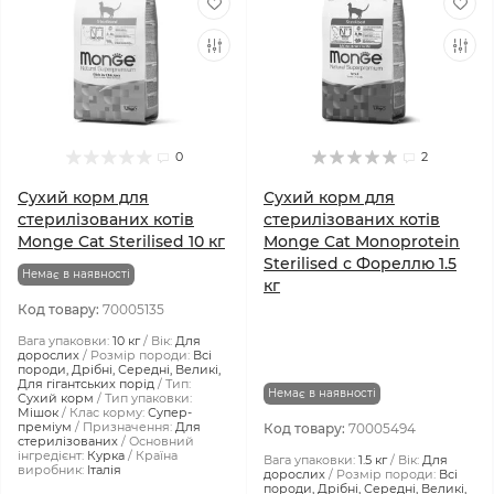
0
2
Сухий корм для
Сухий корм для
стерилізованих котів
стерилізованих котів
Monge Cat Sterilised 10 кг
Monge Cat Monoprotein
Sterilised с Фореллю 1.5
Немає в наявності
кг
Код товару:
70005135
Вага упаковки:
10 кг
Вік:
Для
дорослих
Розмір породи:
Всі
породи, Дрібні, Середні, Великі,
Для гігантських порід
Тип:
Немає в наявності
Сухий корм
Тип упаковки:
Мішок
Клас корму:
Супер-
преміум
Призначення:
Для
Код товару:
70005494
стерилізованих
Основний
інгредієнт:
Курка
Країна
Вага упаковки:
1.5 кг
Вік:
Для
виробник:
Італія
дорослих
Розмір породи:
Всі
породи, Дрібні, Середні, Великі,