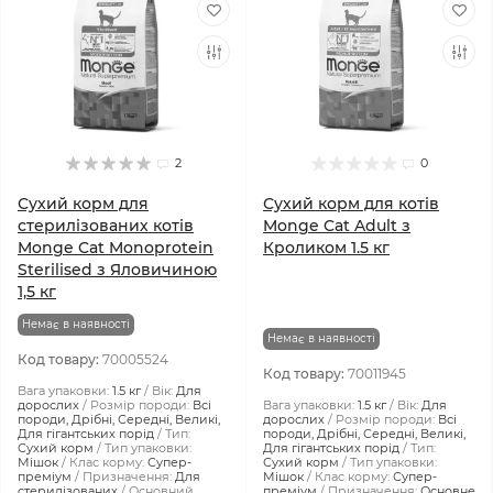
2
0
Сухий корм для
Сухий корм для котів
стерилізованих котів
Monge Cat Adult з
Monge Cat Monoprotein
Кроликом 1.5 кг
Sterilised з Яловичиною
1,5 кг
Немає в наявності
Немає в наявності
Код товару:
70005524
Код товару:
70011945
Вага упаковки:
1.5 кг
Вік:
Для
дорослих
Розмір породи:
Всі
Вага упаковки:
1.5 кг
Вік:
Для
породи, Дрібні, Середні, Великі,
дорослих
Розмір породи:
Всі
Для гігантських порід
Тип:
породи, Дрібні, Середні, Великі,
Сухий корм
Тип упаковки:
Для гігантських порід
Тип:
Мішок
Клас корму:
Супер-
Сухий корм
Тип упаковки:
преміум
Призначення:
Для
Мішок
Клас корму:
Супер-
стерилізованих
Основний
преміум
Призначення:
Основне