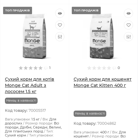
ТОП ПРОДАЖІВ
ТОП ПРОДАЖІВ
1
0
Сухий корм для котів
Сухий корм для кошенят
Monge Cat Adult з
Monge Cat Kitten 400 г
лососем 1.5 кг
Немає в наявності
Код товару:
70005517
Немає в наявності
Вага упаковки:
1.5 кг
Вік:
Для
дорослих
Розмір породи:
Всі
Код товару:
70004862
породи, Дрібні, Середні, Великі,
Для гігантських порід
Тип:
Вага упаковки:
400 г
Вік:
Для
Сухий корм
Тип упаковки:
кошенят
Розмір породи:
Всі