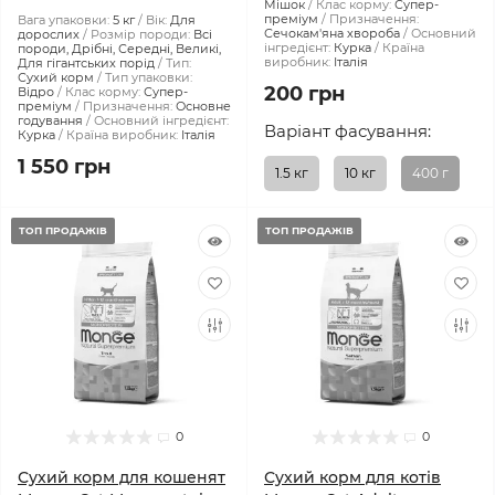
Мішок
Клас корму:
Супер-
преміум
Призначення:
Вага упаковки:
5 кг
Вік:
Для
Сечокам'яна хвороба
Основний
дорослих
Розмір породи:
Всі
інгредієнт:
Курка
Країна
породи, Дрібні, Середні, Великі,
виробник:
Італія
Для гігантських порід
Тип:
Сухий корм
Тип упаковки:
200 грн
Відро
Клас корму:
Супер-
преміум
Призначення:
Основне
годування
Основний інгредієнт:
Варіант фасування:
Курка
Країна виробник:
Італія
1 550 грн
1.5 кг
10 кг
400 г
ТОП ПРОДАЖІВ
ТОП ПРОДАЖІВ
0
0
Сухий корм для кошенят
Сухий корм для котів