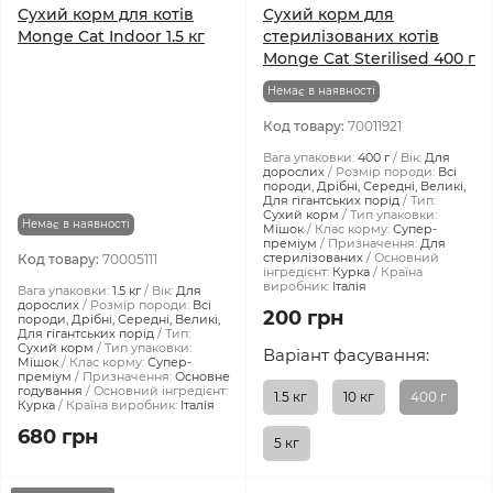
Сухий корм для котів
Сухий корм для
Monge Cat Indoor 1.5 кг
стерилізованих котів
Monge Cat Sterilised 400 г
Немає в наявності
Код товару:
70011921
Вага упаковки:
400 г
Вік:
Для
дорослих
Розмір породи:
Всі
породи, Дрібні, Середні, Великі,
Для гігантських порід
Тип:
Сухий корм
Тип упаковки:
Немає в наявності
Мішок
Клас корму:
Супер-
преміум
Призначення:
Для
стерилізованих
Основний
Код товару:
70005111
інгредієнт:
Курка
Країна
виробник:
Італія
Вага упаковки:
1.5 кг
Вік:
Для
дорослих
Розмір породи:
Всі
200 грн
породи, Дрібні, Середні, Великі,
Для гігантських порід
Тип:
Сухий корм
Тип упаковки:
Варіант фасування:
Мішок
Клас корму:
Супер-
преміум
Призначення:
Основне
годування
Основний інгредієнт:
1.5 кг
10 кг
400 г
Курка
Країна виробник:
Італія
680 грн
5 кг