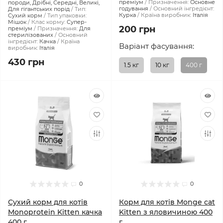
преміум
Призначення:
Основне
породи, Дрібні, Середні, Великі,
годування
Основний інгредієнт:
Для гігантських порід
Тип:
Курка
Країна виробник:
Італія
Сухий корм
Тип упаковки:
Мішок
Клас корму:
Супер-
200 грн
преміум
Призначення:
Для
стерилізованих
Основний
інгредієнт:
Качка
Країна
Варіант фасування:
виробник:
Італія
430 грн
1.5 кг
10 кг
400 г
0
0
Сухий корм для котів
Корм для котів Monge cat
Monoprotein Kitten качка
Kitten з яловичиною 400
400 г
г