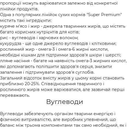
пропорції можуть варіюватися залежно від конкретної
лінійки продуктів.
Одна з популярних лінійок сухих кормів "Super Premium"
містить такі інгредієнти:
куряче м'ясо і жир - джерела тваринних жирів, що містять
багато корисних нутрієнтів для котів;
рис - вуглеводів і харчових волокон;
кукурудза - ще одне джерело вуглеводів і клітковини;
рослинний жир - омега-3 і омега-6 жирні кислоти,
необхідні кішкам для підтримки здоров'я шкіри і шерсті;
лляне насіння - багате на наявність омега-3 жирних кислот,
які допомагають поліпшити здоров'я серця, знизити
запалення і підтримувати здоров'я суглобів.
Загальний відсоток вмісту жирів у цьому кормі становить
приблизно 20-25%. Співвідношення тваринного і
рослинного жирів може варіюватися, але зазвичай перші
переважають.
Вуглеводи
Вуглеводи забезпечують організм тварини енергією і
фізичною витривалістю, але виробник упевнений, що
баланс між трьома компонентами так само необхідний, як і