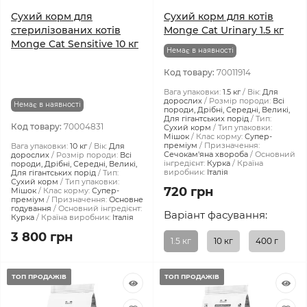
Сухий корм для
Сухий корм для котів
стерилізованих котів
Monge Cat Urinary 1.5 кг
Monge Cat Sensitive 10 кг
Немає в наявності
Код товару:
70011914
Вага упаковки:
1.5 кг
Вік:
Для
дорослих
Розмір породи:
Всі
Немає в наявності
породи, Дрібні, Середні, Великі,
Для гігантських порід
Тип:
Код товару:
70004831
Сухий корм
Тип упаковки:
Мішок
Клас корму:
Супер-
преміум
Призначення:
Вага упаковки:
10 кг
Вік:
Для
Сечокам'яна хвороба
Основний
дорослих
Розмір породи:
Всі
інгредієнт:
Курка
Країна
породи, Дрібні, Середні, Великі,
виробник:
Італія
Для гігантських порід
Тип:
Сухий корм
Тип упаковки:
720 грн
Мішок
Клас корму:
Супер-
преміум
Призначення:
Основне
годування
Основний інгредієнт:
Варіант фасування:
Курка
Країна виробник:
Італія
3 800 грн
1.5 кг
10 кг
400 г
ТОП ПРОДАЖІВ
ТОП ПРОДАЖІВ