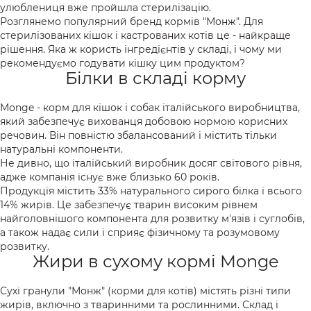
улюблениця вже пройшла стерилізацію.
Сухий корм Optimeal Beauty для котів
Розглянемо популярний бренд кормів "Монж". Для
Сухий корм Purina Pro Plan для котів
стерилізованих кішок і кастрованих котів це - найкраще
рішення. Яка ж користь інгредієнтів у складі, і чому ми
Сухий корм Royal Canin для котів
рекомендуємо годувати кішку цим продуктом?
Сухий корм Club 4 Paws для котів
Білки в складі корму
Сухий корм Savory для котів
Сухий корм Optimeal для котів
Monge
- корм для кішок і собак італійського виробництва,
Сухий корм Brit Care для котів
який забезпечує вихованця добовою нормою корисних
речовин. Він повністю збалансований і містить тільки
Сухий корм Half&Half для котів
Сухий корм BWild для котів
натуральні компоненти.
Сухий корм Monge для котів
Сухий корм Gemon для котів
Не дивно, що італійський виробник досяг світового рівня,
адже компанія існує вже близько 60 років.
Продукція містить 33% натурального сирого білка і всього
14% жирів. Це забезпечує тварин високим рівнем
найголовнішого компонента для розвитку м'язів і суглобів,
а також надає сили і сприяє фізичному та розумовому
розвитку.
Жири в сухому кормі Monge
Сухі гранули "Монж" (корми для котів) містять різні типи
жирів, включно з тваринними та рослинними. Склад і