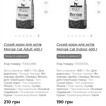
0
0
Сухий корм для котів
Сухий корм для котів
Monge Cat Adult 400 г
Monge Cat Indoor 400 г
Немає в наявності
Немає в наявності
Код товару:
70004985
Код товару:
70005104
Вага упаковки:
400 г
Вік:
Для
Вага упаковки:
400 г
Вік:
Для
дорослих
Розмір породи:
Всі
дорослих
Розмір породи:
Всі
породи, Дрібні, Середні, Великі,
породи, Дрібні, Середні, Великі,
Для гігантських порід
Тип:
Для гігантських порід
Тип:
Сухий корм
Тип упаковки:
Сухий корм
Тип упаковки:
Мішок
Клас корму:
Супер-
Мішок
Клас корму:
Супер-
преміум
Призначення:
Основне
преміум
Призначення:
Основне
годування
Основний інгредієнт:
годування
Основний інгредієнт:
Курка
Країна виробник:
Італія
Курка
Країна виробник:
Італія
210 грн
190 грн