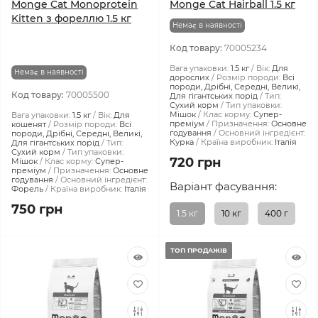
Monge Cat Monoprotein
Monge Cat Hairball 1.5 кг
Kitten з фореллю 1.5 кг
Немає в наявності
Код товару:
70005234
Вага упаковки:
1.5 кг
Вік:
Для
Немає в наявності
дорослих
Розмір породи:
Всі
породи, Дрібні, Середні, Великі,
Код товару:
70005500
Для гігантських порід
Тип:
Сухий корм
Тип упаковки:
Мішок
Клас корму:
Супер-
Вага упаковки:
1.5 кг
Вік:
Для
преміум
Призначення:
Основне
кошенят
Розмір породи:
Всі
годування
Основний інгредієнт:
породи, Дрібні, Середні, Великі,
Курка
Країна виробник:
Італія
Для гігантських порід
Тип:
Сухий корм
Тип упаковки:
720 грн
Мішок
Клас корму:
Супер-
преміум
Призначення:
Основне
годування
Основний інгредієнт:
Варіант фасування:
Форель
Країна виробник:
Італія
750 грн
1.5 кг
10 кг
400 г
ТОП ПРОДАЖІВ