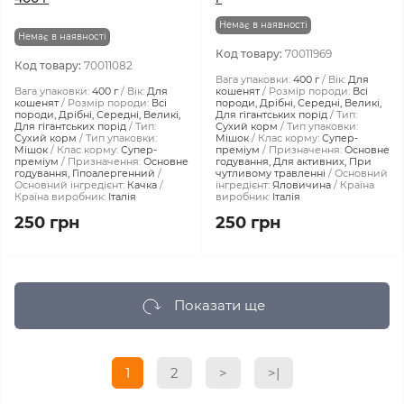
Немає в наявності
Немає в наявності
Код товару:
70011969
Код товару:
70011082
Вага упаковки:
400 г
Вік:
Для
Вага упаковки:
400 г
Вік:
Для
кошенят
Розмір породи:
Всі
кошенят
Розмір породи:
Всі
породи, Дрібні, Середні, Великі,
породи, Дрібні, Середні, Великі,
Для гігантських порід
Тип:
Для гігантських порід
Тип:
Сухий корм
Тип упаковки:
Сухий корм
Тип упаковки:
Мішок
Клас корму:
Супер-
Мішок
Клас корму:
Супер-
преміум
Призначення:
Основне
преміум
Призначення:
Основне
годування, Для активних, При
годування, Гіпоалергенний
чутливому травленні
Основний
Основний інгредієнт:
Качка
інгредієнт:
Яловичина
Країна
Країна виробник:
Італія
виробник:
Італія
250 грн
250 грн
Показати ще
1
2
>
>|