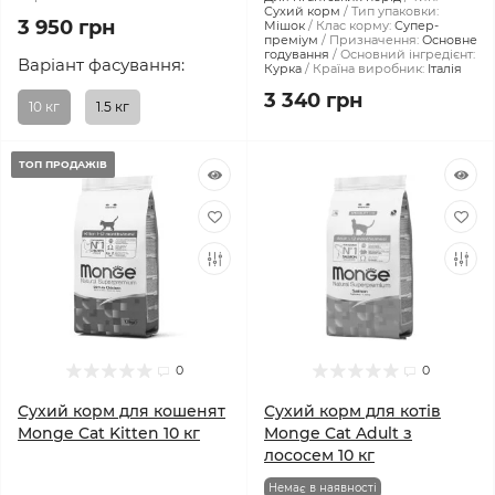
Сухий корм
Тип упаковки:
3 950 грн
Мішок
Клас корму:
Супер-
преміум
Призначення:
Основне
годування
Основний інгредієнт:
Варіант фасування:
Курка
Країна виробник:
Італія
3 340 грн
10 кг
1.5 кг
ТОП ПРОДАЖІВ
0
0
Сухий корм для кошенят
Сухий корм для котів
Monge Cat Kitten 10 кг
Monge Cat Adult з
лососем 10 кг
Немає в наявності