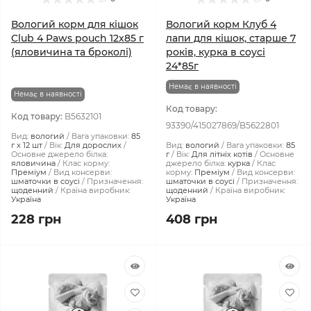
Вологий корм для кішок
Вологий корм Клуб 4
Club 4 Paws pouch 12x85 г
лапи для кішок, старше 7
(яловичина та броколі)
років, курка в соусі
24*85г
Немає в наявності
Немає в наявності
Код товару:
Код товару:
B5632101
93390/415027869/B5622801
Вид:
вологий
Вага упаковки:
85
г х 12 шт
Вік:
Для дорослих
Вид:
вологий
Вага упаковки:
85
Основне джерело білка:
г
Вік:
Для літніх котів
Основне
яловичина
Клас корму:
джерело білка:
курка
Клас
Преміум
Вид консерви:
корму:
Преміум
Вид консерви:
шматочки в соусі
Призначення:
шматочки в соусі
Призначення:
щоденний
Країна виробник:
щоденний
Країна виробник:
Україна
Україна
228 грн
408 грн