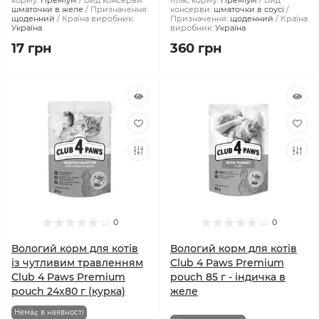
корму:
Преміум
Вид консерви:
Клас корму:
Преміум
Вид
шматочки в желе
Призначення:
консерви:
шматочки в соусі
щоденний
Країна виробник:
Призначення:
щоденний
Країна
Україна
виробник:
Україна
17 грн
360 грн
0
0
Вологий корм для котів
Вологий корм для котів
із чутливим травленням
Club 4 Paws Premium
Club 4 Paws Premium
pouch 85 г - індичка в
pouch 24x80 г (курка)
желе
Немає в наявності