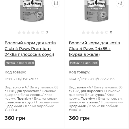
0
0
Вологий корм для котів
Вологий корм для котів
Club 4 Paws Premium
Club 4 Paws 24x85 г
24x85 г (лосось в соусі)
(курка в желе)
Немає в наявності
Немає в наявності
Код товару:
Код товару:
B5682101/B5632833
66403/B5622601/B5632933
Вид:
вологий
Вага упаковки:
85
Вид:
вологий
Вага упаковки:
85
г
Вік:
Для дорослих
Основне
г
Вік:
Для дорослих
Основне
джерело білка:
лосось
Клас
джерело білка:
курка
Клас
корму:
Преміум
Вид консерви:
корму:
Преміум
Вид консерви:
шматочки в соусі
Призначення:
шматочки в желе
Призначення:
щоденний
Країна виробник:
щоденний
Країна виробник:
Україна
Україна
360 грн
360 грн