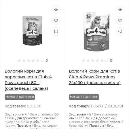
0
0
Вологий корм для
Вологий корм для котів
дорослих котів Club 4
Club 4 Paws Premium
Paws pouch 80 г
24x100 г (лосось в желе)
(оселедець і салака)
Немає в наявності
Немає в наявності
Код товару:
B5631101
Код товару:
B5610311/B5630301
Вид:
вологий
Вага упаковки:
80
Вид:
вологий
Вага упаковки:
г
Вік:
Для дорослих
Основне
24x100 г
Вік:
Для дорослих
джерело білка:
риба
Клас
Основне джерело білка:
лосось
корму:
Преміум
Вид консерви:
Клас корму:
Преміум
Вид