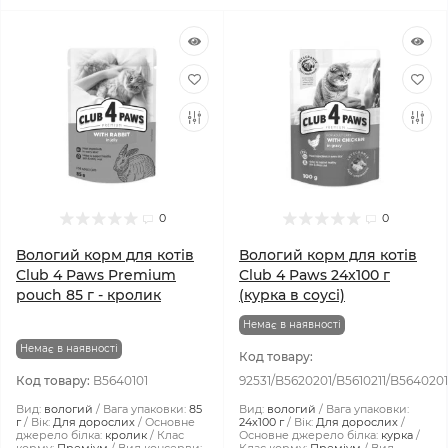
0
0
Вологий корм для котів
Вологий корм для котів
Club 4 Paws Premium
Club 4 Paws 24x100 г
pouch 85 г - кролик
(курка в соусі)
Немає в наявності
Немає в наявності
Код товару:
Код товару:
B5640101
92531/B5620201/B5610211/B5640201
Вид:
вологий
Вага упаковки:
85
Вид:
вологий
Вага упаковки:
г
Вік:
Для дорослих
Основне
24x100 г
Вік:
Для дорослих
джерело білка:
кролик
Клас
Основне джерело білка:
курка