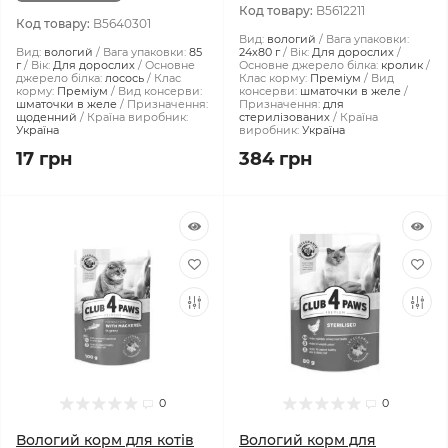
Код товару:
B5612211
Код товару:
B5640301
Вид:
вологий
Вага упаковки:
Вид:
вологий
Вага упаковки:
85
24x80 г
Вік:
Для дорослих
г
Вік:
Для дорослих
Основне
Основне джерело білка:
кролик
джерело білка:
лосось
Клас
Клас корму:
Преміум
Вид
корму:
Преміум
Вид консерви:
консерви:
шматочки в желе
шматочки в желе
Призначення:
Призначення:
для
щоденний
Країна виробник:
стерилізованих
Країна
Україна
виробник:
Україна
17 грн
384 грн
0
0
Вологий корм для котів
Вологий корм для