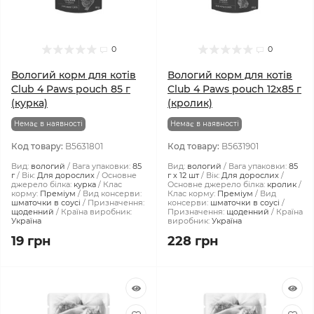
0
0
Вологий корм для котів
Вологий корм для котів
Club 4 Paws pouch 85 г
Club 4 Paws pouch 12x85 г
(курка)
(кролик)
Немає в наявності
Немає в наявності
Код товару:
B5631801
Код товару:
B5631901
Вид:
вологий
Вага упаковки:
85
Вид:
вологий
Вага упаковки:
85
г
Вік:
Для дорослих
Основне
г х 12 шт
Вік:
Для дорослих
джерело білка:
курка
Клас
Основне джерело білка:
кролик
корму:
Преміум
Вид консерви:
Клас корму:
Преміум
Вид
шматочки в соусі
Призначення:
консерви:
шматочки в соусі
щоденний
Країна виробник:
Призначення:
щоденний
Країна
Україна
виробник:
Україна
19 грн
228 грн