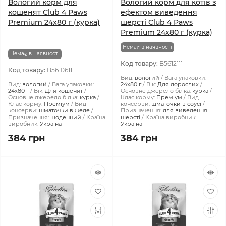
Вологий корм для
Вологий корм для котів з
кошенят Club 4 Paws
ефектом виведення
Premium 24x80 г (курка)
шерсті Club 4 Paws
Premium 24x80 г (курка)
Немає в наявності
Немає в наявності
Код товару:
B5612111
Код товару:
B5610611
Вид:
вологий
Вага упаковки:
Вид:
вологий
Вага упаковки:
24x80 г
Вік:
Для дорослих
24x80 г
Вік:
Для кошенят
Основне джерело білка:
курка
Основне джерело білка:
курка
Клас корму:
Преміум
Вид
Клас корму:
Преміум
Вид
консерви:
шматочки в соусі
консерви:
шматочки в желе
Призначення:
для виведення
Призначення:
щоденний
Країна
шерсті
Країна виробник:
виробник:
Україна
Україна
384 грн
384 грн