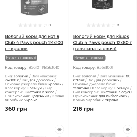
0
0
Вологий корм для котів
Вологий корм для кішок
Club 4 Paws pouch 24x100
Club 4 Paws pouch 12x80 г
г - кролик
(телятина та овочі)
Немає в наявності
Немає в наявності
Код товару:
B5610111/B5630101
Код товару:
B5631001
Вид:
вологий
Вага упаковки:
Вид:
вологий
Вага упаковки:
80
24x100 г
Вік:
Для дорослих
г *12шт
Вік:
Для дорослих
Основне джерело білка:
кролик
Основне джерело білка:
Клас корму:
Преміум
Вид
телятина
Клас корму:
Преміум
консерви:
шматочки в желе
Вид консерви:
шматочки в соусі
Призначення:
щоденний
Країна
Призначення:
для вибагливих
виробник:
Україна
Країна виробник:
Україна
360 грн
216 грн