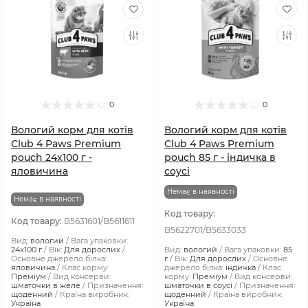
0
0
Вологий корм для котів
Вологий корм для котів
Club 4 Paws Premium
Club 4 Paws Premium
pouch 24x100 г -
pouch 85 г - індичка в
яловичина
соусі
Немає в наявності
Немає в наявності
Код товару:
Код товару:
B5631601/B5611611
B5622701/B5633033
Вид:
вологий
Вага упаковки:
24x100 г
Вік:
Для дорослих
Вид:
вологий
Вага упаковки:
85
Основне джерело білка:
г
Вік:
Для дорослих
Основне
яловичина
Клас корму:
джерело білка:
індичка
Клас
Преміум
Вид консерви:
корму:
Преміум
Вид консерви:
шматочки в желе
Призначення:
шматочки в соусі
Призначення:
щоденний
Країна виробник:
щоденний
Країна виробник:
Україна
Україна