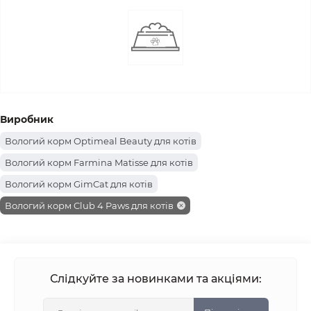
Виробник
Вологий корм Optimeal Beauty для котів
Вологий корм Farmina Matisse для котів
Вологий корм GimCat для котів
Вологий корм Club 4 Paws для котів
Вологий корм Farmina для котів
Вологий корм AnimAll для котів
Вологий корм Royal Canin для котів
Слідкуйте за новинками та акціями:
Вологий корм Purina Pro Plan для котів