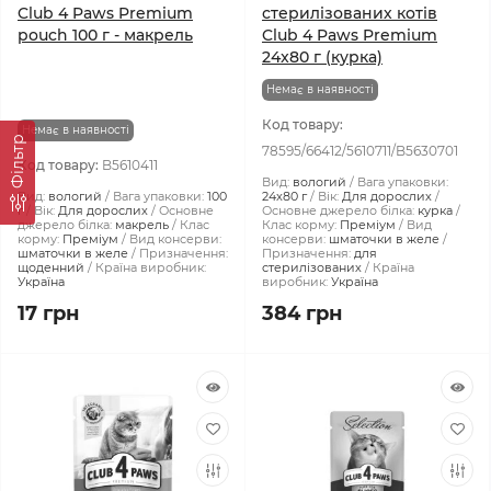
Club 4 Paws Premium
стерилізованих котів
pouch 100 г - макрель
Club 4 Paws Premium
24x80 г (курка)
Немає в наявності
Код товару:
Немає в наявності
Фiльтр
78595/66412/5610711/B5630701
Код товару:
B5610411
Вид:
вологий
Вага упаковки:
Вид:
вологий
Вага упаковки:
100
24x80 г
Вік:
Для дорослих
г
Вік:
Для дорослих
Основне
Основне джерело білка:
курка
джерело білка:
макрель
Клас
Клас корму:
Преміум
Вид
корму:
Преміум
Вид консерви:
консерви:
шматочки в желе
шматочки в желе
Призначення:
Призначення:
для
щоденний
Країна виробник:
стерилізованих
Країна
Україна
виробник:
Україна
17 грн
384 грн