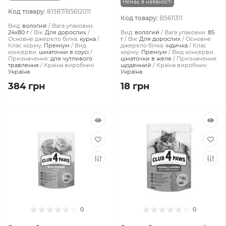
Немає в наявності
Код товару:
81387/B5612011
Код товару:
B5611311
Вид:
вологий
Вага упаковки:
24x80 г
Вік:
Для дорослих
Вид:
вологий
Вага упаковки:
85
Основне джерело білка:
курка
г
Вік:
Для дорослих
Основне
Клас корму:
Преміум
Вид
джерело білка:
індичка
Клас
консерви:
шматочки в соусі
корму:
Преміум
Вид консерви:
Призначення:
для чутливого
шматочки в желе
Призначення:
травлення
Країна виробник:
щоденний
Країна виробник:
Україна
Україна
384 грн
18 грн
0
0