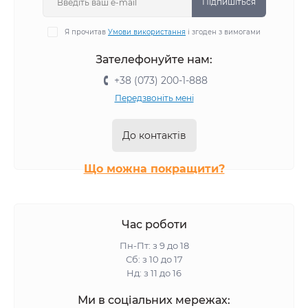
Вологий корм Optimeal для котів
Підпишіться
Вологий корм Delickcious для котів
Я прочитав
Умови використання
і згоден з вимогами
Вологий корм Savory для котів
Зателефонуйте нам:
Вологий корм Simba для котів
Вологий корм BWild для котів
+38 (073) 200-1-888
Вологий корм Monge для котів
Передзвоніть мені
Вологий корм Gemon для котів
До контактів
Що можна покращити?
Час роботи
Пн-Пт: з 9 до 18
Сб: з 10 до 17
Нд: з 11 до 16
Ми в соціальних мережах: