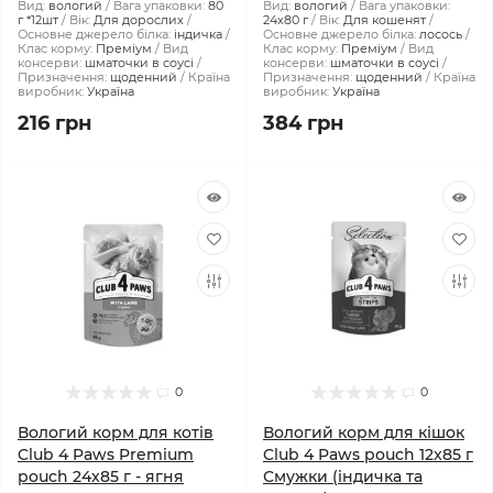
Вид:
вологий
Вага упаковки:
80
Вид:
вологий
Вага упаковки:
г *12шт
Вік:
Для дорослих
24x80 г
Вік:
Для кошенят
Основне джерело білка:
індичка
Основне джерело білка:
лосось
Клас корму:
Преміум
Вид
Клас корму:
Преміум
Вид
консерви:
шматочки в соусі
консерви:
шматочки в соусі
Призначення:
щоденний
Країна
Призначення:
щоденний
Країна
виробник:
Україна
виробник:
Україна
216 грн
384 грн
0
0
Вологий корм для котів
Вологий корм для кішок
Club 4 Paws Premium
Club 4 Paws pouch 12x85 г
pouch 24x85 г - ягня
Смужки (індичка та