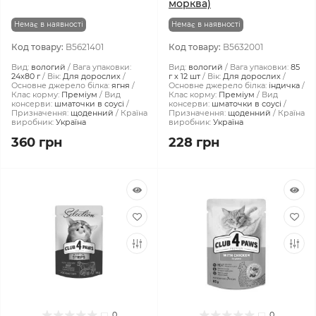
морква)
Немає в наявності
Немає в наявності
Код товару:
B5621401
Код товару:
B5632001
Вид:
вологий
Вага упаковки:
Вид:
вологий
Вага упаковки:
85
24x80 г
Вік:
Для дорослих
г х 12 шт
Вік:
Для дорослих
Основне джерело білка:
ягня
Основне джерело білка:
індичка
Клас корму:
Преміум
Вид
Клас корму:
Преміум
Вид
консерви:
шматочки в соусі
консерви:
шматочки в соусі
Призначення:
щоденний
Країна
Призначення:
щоденний
Країна
виробник:
Україна
виробник:
Україна
360 грн
228 грн
0
0