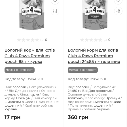
0
0
Вологий корм для котів
Вологий корм для котів
Club 4 Paws Premium
Club 4 Paws Premium
pouch 85 г - курка
pouch 24x85 г - телятина
Немає в наявності
Немає в наявності
Код товару:
B5640201
Код товару:
B5640501
Вид:
вологий
Вага упаковки:
85
Вид:
вологий
Вага упаковки:
г
Вік:
Для дорослих
Основне
24x80 г
Вік:
Для дорослих
джерело білка:
курка
Клас
Основне джерело білка:
корму:
Преміум
Вид консерви:
телятина
Клас корму:
Преміум
шматочки в желе
Призначення:
Вид консерви:
шматочки в желе
щоденний
Країна виробник:
Призначення:
щоденний
Україна
Країна виробник:
Україна
17 грн
360 грн