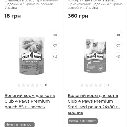
шматочки в соусі
Призначення:
консерви:
шматочки в желе
щоденний
Країна виробник:
Призначення:
щоденний
Країна
Україна
виробник:
Україна
18 грн
360 грн
0
0
Вологий корм для котів
Вологий корм для котів
Club 4 Paws Premium
Club 4 Paws Premium
pouch 85 г - лосось
Sterilised pouch 24x80 г -
кролик
Немає в наявності
Немає в наявності