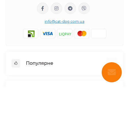
info@cat-dog.com.ua
Популярне
Корм для котів
Корм для собак
Інформація
Вологий корм для котів
Консерви для собак
Доставка і оплата
Сухий корм для собак
Про магазин
Каталог товарів
Сухий корм для котів
Повернення та обмін товарів
Консерви для котів