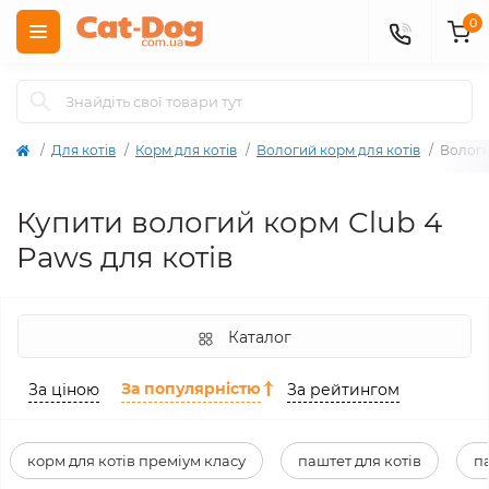
0
Для котів
Корм для котів
Вологий корм для котів
Вологи
Купити вологий корм Club 4
Paws для котів
Каталог
За популярністю
За ціною
За рейтингом
корм для котів преміум класу
паштет для котів
па