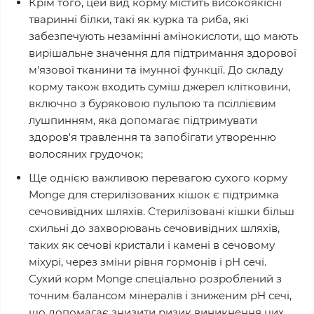
Крім того, цей вид корму містить високоякісні
тваринні білки, такі як курка та риба, які
забезпечують незамінні амінокислоти, що мають
вирішальне значення для підтримання здорової
м'язової тканини та імунної функції. До складу
корму також входить суміш джерел клітковини,
включно з буряковою пульпою та псіллієвим
лушпинням, яка допомагає підтримувати
здоров'я травлення та запобігати утворенню
волосяних грудочок;
Ще однією важливою перевагою сухого корму
Monge для стерилізованих кішок є підтримка
сечовивідних шляхів. Стерилізовані кішки більш
схильні до захворювань сечовивідних шляхів,
таких як сечові кристали і камені в сечовому
міхурі, через зміни рівня гормонів і pH сечі.
Сухий корм Monge спеціально розроблений з
точним балансом мінералів і зниженим pH сечі,
що допомагає знизити ризик виникнення цих