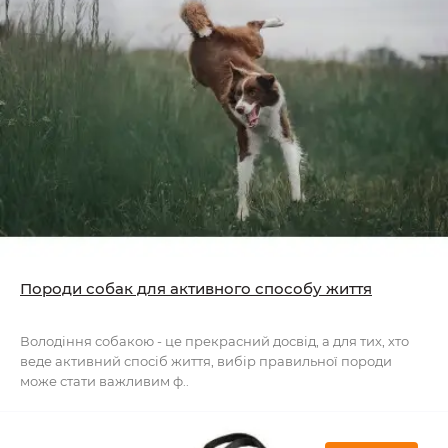
Породи собак для активного способу життя
Володіння собакою - це прекрасний досвід, а для тих, хто
веде активний спосіб життя, вибір правильної породи
може стати важливим ф..