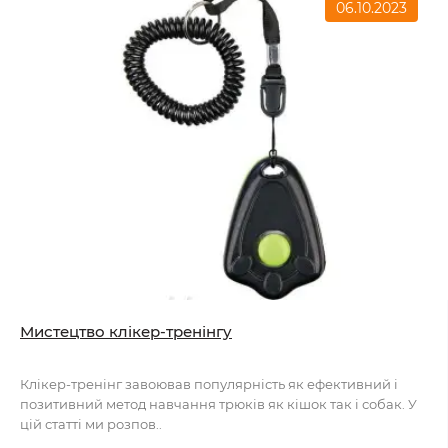
06.10.2023
Мистецтво клікер-тренінгу
Клікер-тренінг завоював популярність як ефективний і
позитивний метод навчання трюків як кішок так і собак. У
цій статті ми розпов..