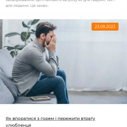
для людини. Це захво..
23.09.2023
Як впоратися з горем і пережити втрату
улюбленця