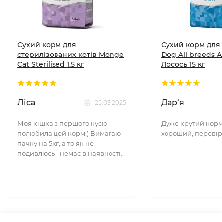
Сухий корм для
Сухий корм для
стерилізованих котів Monge
Dog All breeds A
Cat Sterilised 1.5 кг
Лосось 15 кг
Ліса
Дар‘я
25.03.2025
Моя кішка з першого кусю
Дуже крутий корм
полюбила цей корм:) Вимагаю
хороший, перевір
пачку на 5кг, а то як не
подивлюсь - немає в наявності..