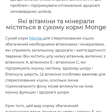
проблем і підтримувати оптимальне здоров'я
сечовивідних шляхів.
Які вітаміни та мінерали
містяться в сухому кормі Monge
Сухий корм
Monge
для стерилізованих кішок
збагачений необхідними вітамінами і мінералами,
які сприяють загальному здоров'ю і життєздатності
тварини. Він містить цілу низку вітамінів, включно з
вітаміном А, вітаміном Е і вітаміном С, які
підтримують імунну систему, здорову шкіру і
блискучу шерсть. Ці вітаміни особливо важливі для
стерилізованих кішок, оскільки зміна
гормонального фону може вплинути на їхню
імунну функцію і здоров'я шкіри.
Крім того, цей вид корму збагачений
антиоксидантами, такими як селен і вітамін Е, які