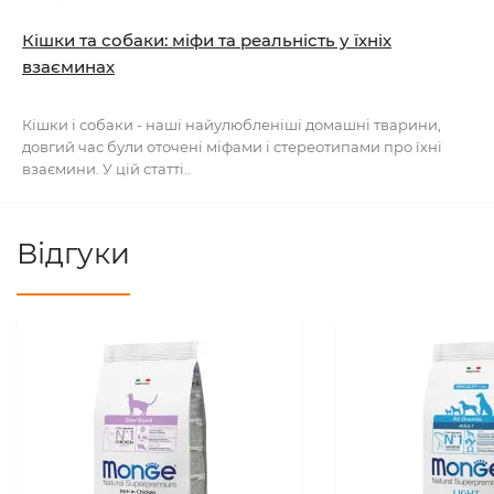
Кішки та собаки: міфи та реальність у їхніх
взаєминах
Кішки і собаки - наші найулюбленіші домашні тварини,
довгий час були оточені міфами і стереотипами про їхні
взаємини. У цій статті..
Відгуки