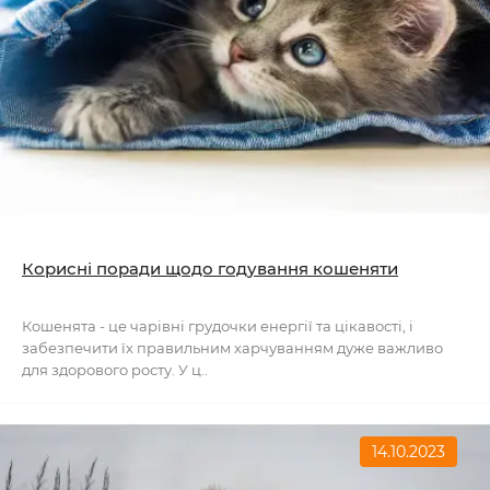
Корисні поради щодо годування кошеняти
Кошенята - це чарівні грудочки енергії та цікавості, і
забезпечити їх правильним харчуванням дуже важливо
для здорового росту. У ц..
14.10.2023