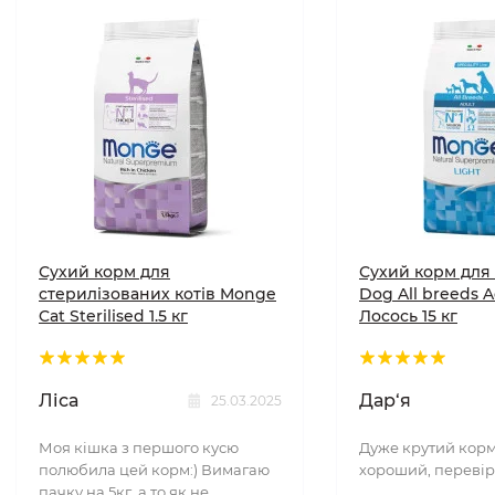
Сухий корм для
Сухий корм для
стерилізованих котів Monge
Dog All breeds A
Cat Sterilised 1.5 кг
Лосось 15 кг
Ліса
Дар‘я
25.03.2025
Моя кішка з першого кусю
Дуже крутий корм
полюбила цей корм:) Вимагаю
хороший, перевір
пачку на 5кг, а то як не