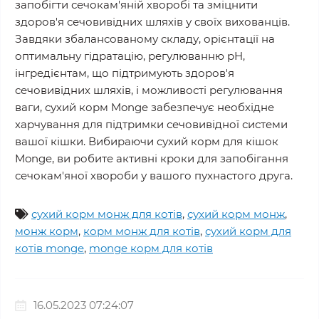
запобігти сечокам'яній хворобі та зміцнити
здоров'я сечовивідних шляхів у своїх вихованців.
Завдяки збалансованому складу, орієнтації на
оптимальну гідратацію, регулюванню pH,
інгредієнтам, що підтримують здоров'я
сечовивідних шляхів, і можливості регулювання
ваги, сухий корм Monge забезпечує необхідне
харчування для підтримки сечовивідної системи
вашої кішки. Вибираючи сухий корм для кішок
Monge, ви робите активні кроки для запобігання
сечокам'яної хвороби у вашого пухнастого друга.
сухий корм монж для котів
,
сухий корм монж
,
монж корм
,
корм монж для котів
,
сухий корм для
котів monge
,
monge корм для котів
16.05.2023 07:24:07