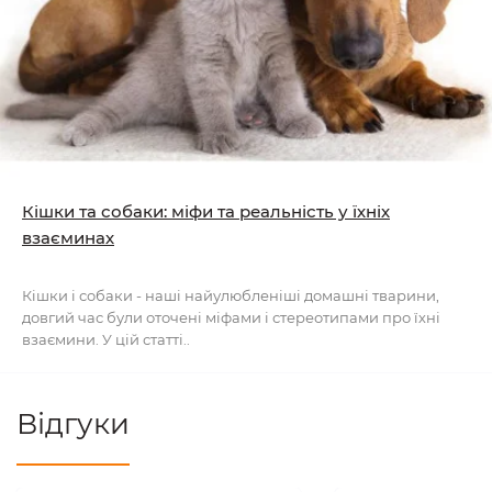
Кішки та собаки: міфи та реальність у їхніх
взаєминах
Кішки і собаки - наші найулюбленіші домашні тварини,
довгий час були оточені міфами і стереотипами про їхні
взаємини. У цій статті..
Відгуки