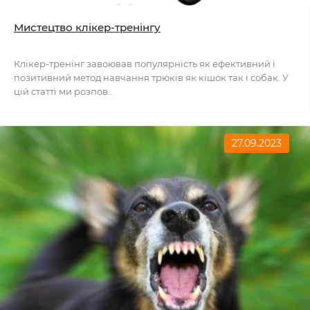
Мистецтво клікер-тренінгу
Клікер-тренінг завоював популярність як ефективний і
позитивний метод навчання трюків як кішок так і собак. У
цій статті ми розпов..
27.09.2023