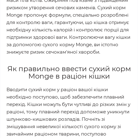
маси тіла котів. Ожиріння пов'язане з підвищеним
ризиком утворення сечових каменів. Сухий корм
Monge пропонує формули, спеціально розроблені
для контролю ваги, гарантуючи, що кішка отримує
необхідну кількість калорій і контролює порції для
підтримки здорової ваги. Контролюючи вагу кішки
за допомогою сухого корму Monge, ви істотно
знижуєте ризик сечокам'яної хвороби.
Як правильно ввести сухий корм
Monge в раціон кішки
Вводити сухий корм у раціон вашої кішки
необхідно поступово, щоб забезпечити плавний
перехід. Кішки можуть бути чутливі до різких змін у
раціоні, тому плавний перехід допоможе уникнути
шлунково-кишкових розладів. Почніть зі
змішування невеликої кількості сухого корму зі
звичайним раціоном тварини, поступово