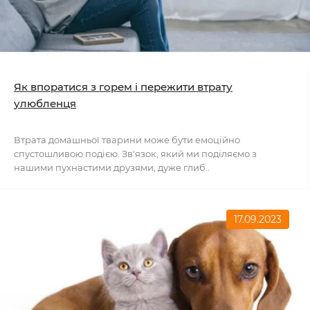
Як впоратися з горем і пережити втрату
улюбленця
Втрата домашньої тварини може бути емоційно
спустошливою подією. Зв'язок, який ми поділяємо з
нашими пухнастими друзями, дуже глиб..
17.09.2023