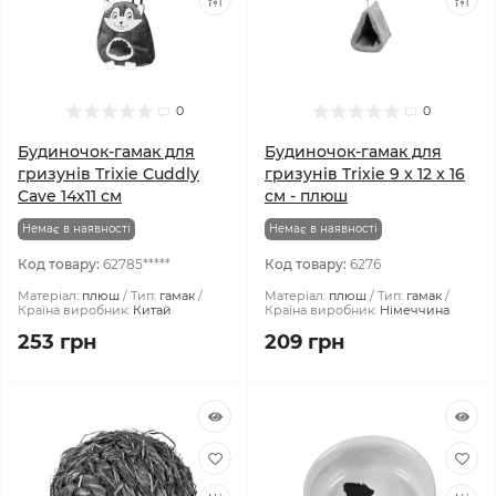
0
0
Будиночок-гамак для
Будиночок-гамак для
гризунів Trixie Cuddly
гризунів Trixie 9 x 12 x 16
Cave 14х11 см
см - плюш
Немає в наявності
Немає в наявності
Код товару:
62785*****
Код товару:
6276
Матеріал:
плюш
Тип:
гамак
Матеріал:
плюш
Тип:
гамак
Країна виробник:
Китай
Країна виробник:
Німеччина
253 грн
209 грн