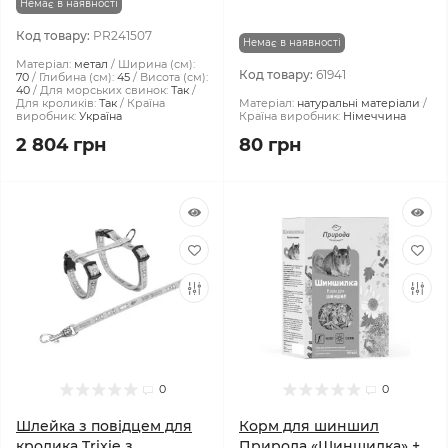
Немає в наявності
Код товару:
PR241507
Немає в наявності
Матеріал:
метал
Ширина (см):
Код товару:
61941
70
Глибина (см):
45
Висота (см):
40
Для морських свинок:
Так
Для кроликів:
Так
Країна
Матеріал:
натуральні матеріали
виробник:
Україна
Країна виробник:
Німеччина
2 804 грн
80 грн
0
0
Шлейка з повідцем для
Корм для шиншил
кролика Trixie з
Природа «Шиншилка» +