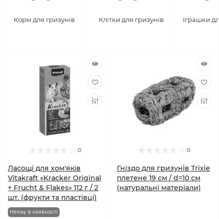
Корм для гризунів
Клітки для гризунів
Іграшки дл
0
0
Ласощі для хом'яків
Гніздо для гризунів Trixie
Vitakraft «Kracker Original
плетене 19 см / d=10 см
+ Frucht & Flakes» 112 г / 2
(натуральні матеріали)
шт. (фрукти та пластівці)
Немає в наявності