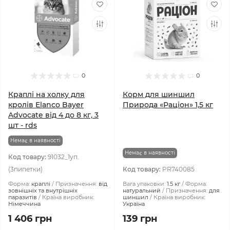
0
0
Краплі на холку для
Корм для шиншил
кролів Elanco Bayer
Природа «Раціон» 1,5 кг
Advocate від 4 до 8 кг, 3
шт - rds
Немає в наявності
Немає в наявності
Код товару:
91032_1уп.
(3пипетки)
Код товару:
PR740085
Форма:
краплі
Призначення:
від
Вага упаковки:
1.5 кг
Форма:
зовнішніх та внутрішніх
натуральний
Призначення:
для
паразитів
Країна виробник:
шиншил
Країна виробник:
Німеччина
Україна
1 406 грн
139 грн