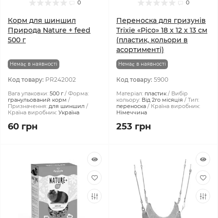
0
0
Корм для шиншил
Переноска для гризунів
Природа Nature + feed
Trixie «Pico» 18 x 12 x 13 см
500 г
(пластик, кольори в
асортименті)
Немає в наявності
Немає в наявності
Код товару:
PR242002
Код товару:
5900
Вага упаковки:
500 г
Форма:
Матеріал:
пластик
Вибір
гранульований корм
кольору:
Від 2го місяція
Тип:
Призначення:
для шиншил
переноска
Країна виробник:
Країна виробник:
Україна
Німеччина
60 грн
253 грн