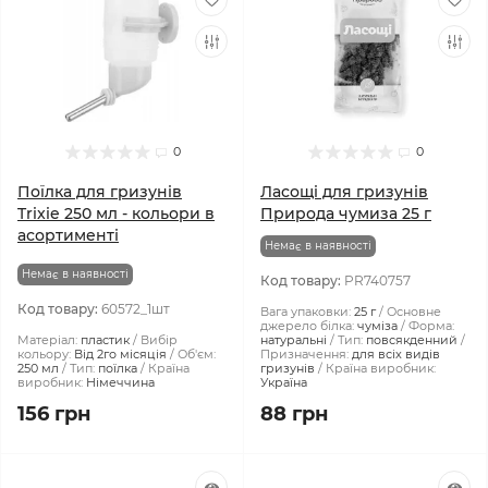
0
0
Поїлка для гризунів
Ласощі для гризунів
Trixie 250 мл - кольори в
Природа чумиза 25 г
асортименті
Немає в наявності
Немає в наявності
Код товару:
PR740757
Код товару:
60572_1шт
Вага упаковки:
25 г
Основне
джерело білка:
чуміза
Форма:
Матеріал:
пластик
Вибір
натуральні
Тип:
повсякденний
кольору:
Від 2го місяція
Об'єм:
Призначення:
для всіх видів
250 мл
Тип:
поїлка
Країна
гризунів
Країна виробник:
виробник:
Німеччина
Україна
156 грн
88 грн