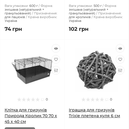
Вага упаковки:
600 г
Форма:
Вага упаковки:
500 г
Форма:
змішана (натуральний +
змішана (натуральний +
гранульований)
Призначення:
гранульований)
Призначення:
для пацюків
Країна виробник:
для кроликів
Країна виробник:
Україна
Україна
74 грн
102 грн
0
0
Клітка для гризунів
Іграшка для гризунів
Природа Кролик 70 70 x
Trixie плетена куля 6 см
45 x 40 см