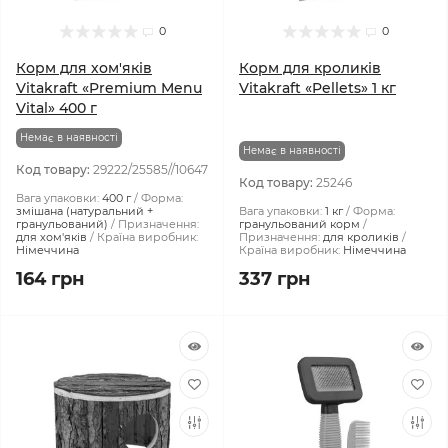
0
0
Корм для хом'яків
Корм для кроликів
Vitakraft «Premium Menu
Vitakraft «Pellets» 1 кг
Vital» 400 г
Немає в наявності
Немає в наявності
Код товару:
29222/25585//10647
Код товару:
25246
Вага упаковки:
400 г
Форма:
змішана (натуральний +
Вага упаковки:
1 кг
Форма:
гранульований)
Призначення:
гранульований корм
для хом'яків
Країна виробник:
Призначення:
для кроликів
Німеччина
Країна виробник:
Німеччина
164 грн
337 грн