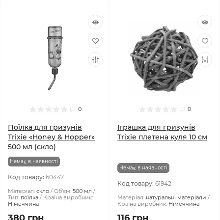
0
0
Поїлка для гризунів
Іграшка для гризунів
Trixie «Honey & Hopper»
Trixie плетена куля 10 см
500 мл (скло)
Немає в наявності
Немає в наявності
Код товару:
60447
Код товару:
61942
Матеріал:
скло
Об'єм:
500 мл
Тип:
поїлка
Країна виробник:
Матеріал:
натуральні матеріали
Німеччина
Країна виробник:
Німеччина
380 грн
116 грн