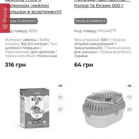
малюнком, нейлон
Колор та Ензим 500 г
Фiльтр
(кольори в асортименті)
Немає в наявності
Немає в наявності
Код товару:
6265
Код товару:
PR241077
Матеріал:
нейлон
Вибір
Вага упаковки:
500 г
Форма:
кольору:
Від 2го місяція
Тип:
змішана (натуральний +
шлейка з повідцем
гранульований)
Призначення:
Призначення:
для кроликів
для шиншил
Країна виробник:
Країна виробник:
Німеччина
Україна
316 грн
64 грн