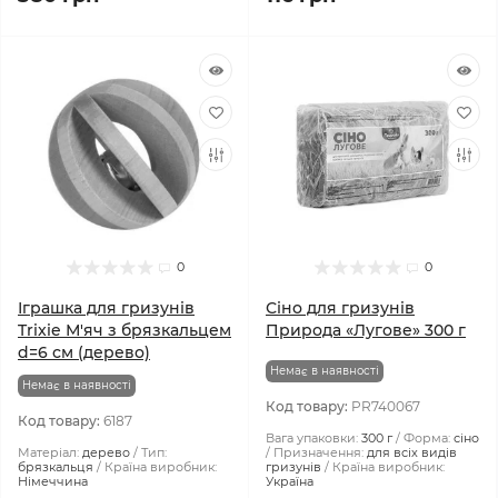
0
0
Іграшка для гризунів
Сіно для гризунів
Trixie М'яч з брязкальцем
Природа «Лугове» 300 г
d=6 см (дерево)
Немає в наявності
Немає в наявності
Код товару:
PR740067
Код товару:
6187
Вага упаковки:
300 г
Форма:
сіно
Матеріал:
дерево
Тип:
Призначення:
для всіх видів
брязкальця
Країна виробник:
гризунів
Країна виробник:
Німеччина
Україна