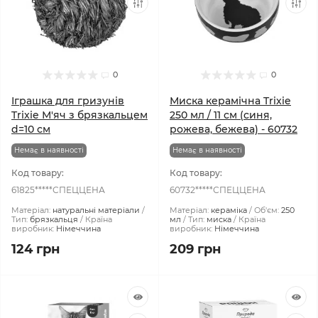
0
0
Іграшка для гризунів
Миска керамічна Trixie
Trixie М'яч з брязкальцем
250 мл / 11 см (синя,
d=10 см
рожева, бежева) - 60732
Немає в наявності
Немає в наявності
Код товару:
Код товару:
61825*****СПЕЦЦЕНА
60732*****СПЕЦЦЕНА
Матеріал:
натуральні матеріали
Матеріал:
кераміка
Об'єм:
250
Тип:
брязкальця
Країна
мл
Тип:
миска
Країна
виробник:
Німеччина
виробник:
Німеччина
124 грн
209 грн