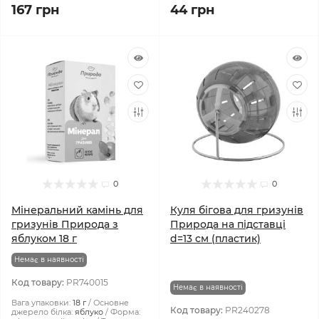
167 грн
44 грн
0
0
Мінеральний камінь для
Куля бігова для гризунів
гризунів Природа з
Природа на підставці
яблуком 18 г
d=13 см (пластик)
Немає в наявності
Код товару:
PR740015
Немає в наявності
Вага упаковки:
18 г
Основне
Код товару:
PR240278
джерело білка:
яблуко
Форма: