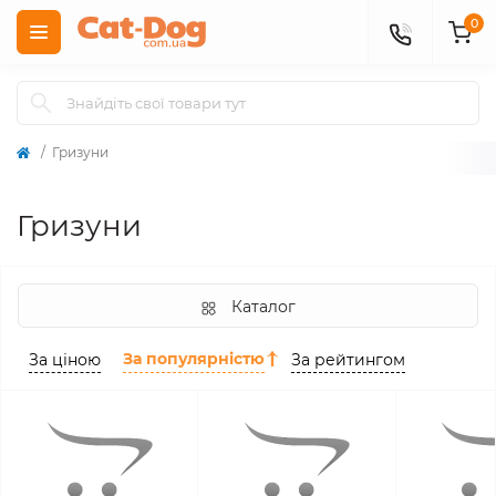
0
Гризуни
Гризуни
Каталог
За популярністю
За ціною
За рейтингом