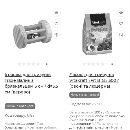
0
0
Іграшка для гризунів
Ласощі для гризунів
Trixie Валик з
Vitakraft «Fit Bits» 500 г
брязкальцем 5 см / d=3,5
(овочі та люцерна)
см (дерево)
Немає в наявності
Код товару:
25782
Немає в наявності
Вага упаковки:
500 г
Основне
Код товару:
6183
джерело білка:
овочі та люцерна
Форма:
снеки
Тип:
Матеріал:
дерево
Тип:
повсякденний
Призначення:
брязкальця
Країна виробник:
для всіх видів гризунів
Країна