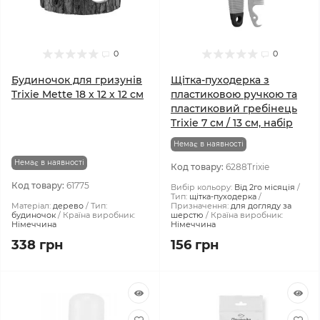
0
0
Будиночок для гризунів
Щітка-пуходерка з
Trixie Mette 18 х 12 х 12 см
пластиковою ручкою та
пластиковий гребінець
Trixie 7 см / 13 см, набір
Немає в наявності
Немає в наявності
Код товару:
6288Trixie
Код товару:
61775
Вибір кольору:
Від 2го місяція
Тип:
щітка-пуходерка
Матеріал:
дерево
Тип:
Призначення:
для догляду за
будиночок
Країна виробник:
шерстю
Країна виробник:
Німеччина
Німеччина
338 грн
156 грн