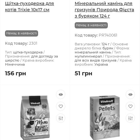
Щітка-пуходерка для
Мінеральний камінь для
котів Trixie 10х17 см
гризунів Природа Фієста
з буряком 124 г
Немає в наявності
Немає в наявності
Код товару:
PR740061
Код товару:
2301
Вага упаковки:
124 г
Основне
джерело білка:
буряк
Форма:
Тип:
щітка-пуходерка
мінеральний камінь
Тип:
Призначення:
для догляду за
мультимінерал
Призначення:
шерстю
Країна виробник:
для всіх видів гризунів
Країна
Німеччина
виробник:
Україна
156 грн
51 грн