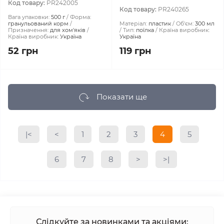
Код товару:
PR242005
Код товару:
PR240265
Вага упаковки:
500 г
Форма:
гранульований корм
Матеріал:
пластик
Об'єм:
300 мл
Призначення:
для хом'яків
Тип:
поїлка
Країна виробник:
Країна виробник:
Україна
Україна
52 грн
119 грн
Показати ще
|<
<
1
2
3
4
5
6
7
8
>
>|
Слідкуйте за новинками та акціями: