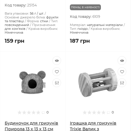
Код товару:
25154
Немає в наявності
Вага упаковки:
56 г / шт.
Код товару:
6109
Основне джерело білка:
фрукти
та пластівці
Форма:
стіки
Тип:
повсякденний
Призначення:
Матеріал:
натуральні матеріали
для хом'яків
Країна виробник:
Тип:
гніздо
Країна виробник:
Німеччина
Німеччина
159 грн
187 грн
0
0
Будиночок для гризунів
Іграшка для гризунів
Природа 13 х 13 х 13 см
Trixie Валик з