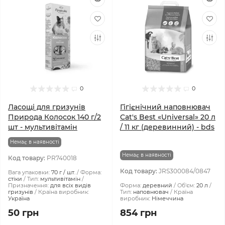
0
0
Ласощі для гризунів
Гігієнічний наповнювач
Природа Колосок 140 г/2
Cat's Best «‎Universal» 20 л
шт - мультивітамін
/ 11 кг (деревинний) - bds
Немає в наявності
Немає в наявності
Код товару:
PR740018
Код товару:
JRS300084/0847
Вага упаковки:
70 г / шт.
Форма:
стіки
Тип:
мультивітамін
Призначення:
для всіх видів
Форма:
деревний
Об'єм:
20 л
гризунів
Країна виробник:
Тип:
наповнювач
Країна
Україна
виробник:
Німеччина
50 грн
854 грн