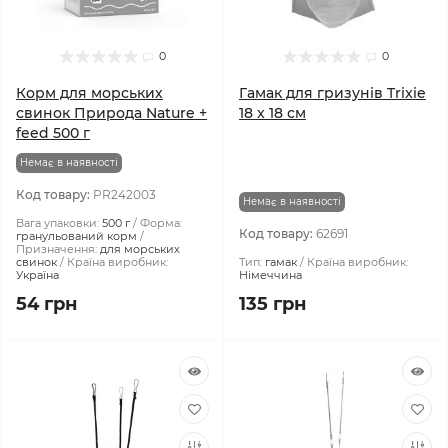
0
0
Корм для морських
Гамак для гризунів Trixie
свинок Природа Nature +
18 x 18 см
feed 500 г
Немає в наявності
Код товару:
PR242003
Немає в наявності
Вага упаковки:
500 г
Форма:
Код товару:
62691
гранульований корм
Призначення:
для морських
свинок
Країна виробник:
Тип:
гамак
Країна виробник:
Україна
Німеччина
54 грн
135 грн