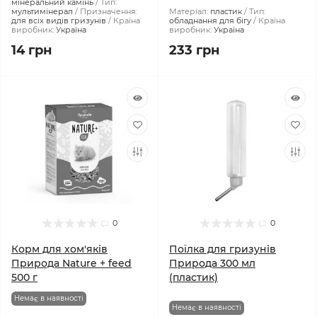
мінеральний камінь
Тип:
мультимінерал
Призначення:
Матеріал:
пластик
Тип:
для всіх видів гризунів
Країна
обладнання для бігу
Країна
виробник:
Україна
виробник:
Україна
14 грн
233 грн
0
0
Корм для хом'яків
Поїлка для гризунів
Природа Nature + feed
Природа 300 мл
500 г
(пластик)
Немає в наявності
Немає в наявності