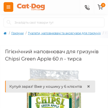
0
Гризуни
Туалети, наповнювачі та аксесуари для гризунів
Г
Гігієнічний наповнювач для гризунів
Chipsi Green Apple 60 л - тирса
×
Купуй зараз! Вже у кошику у 6 клієнтів