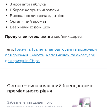
З ароматом яблука
Вбирає неприємні запахи
Висока поглинаюча здатність
Органічний аромат
Без хімічних домішок
Продукт виготовляють
з хвойних дерев.
Теги:
Гризуни
,
Туалети
,
наповнювачі та аксесуари
для гризунів
,
Туалети
,
наповнювачі та аксесуари
для гризунів Chipsi
Gemon – високоякісний бренд кормів
преміального рівня
Забезпечення щоденного