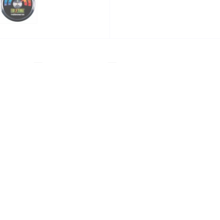
ідгуків
0
Питання
0
ідходить для відстеження температури в тераріумі. Тер
алою, що дозволяє легко зчитувати температуру в терарі
кріпіть термометр в тераріумі.
 в тераріумі
рептилій
,
Обладнання для рептилій Exo Terra