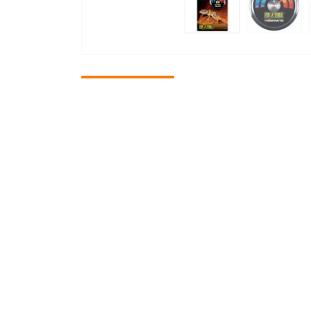
Опис товару
Характеристики
В
Механічний термометр, що відмінно п
якому відображається індикатор зі шк
легко і швидко встановити, просто при
Інформація про товар
- Легко зчитується і встановлюється
- Прозорий дисплей зі шкалою
- Допомагає відстежувати температуру
Теги:
Тераріумістика
,
Обладнання для 