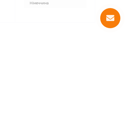
Німеччина
мометр має прозорий дисплей, на
умі. Механічний термометр Exo Terra