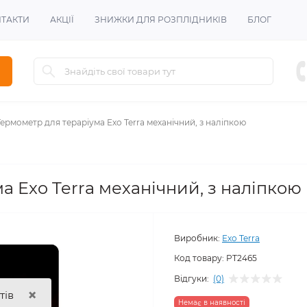
ТАКТИ
АКЦІЇ
ЗНИЖКИ ДЛЯ РОЗПЛІДНИКІВ
БЛОГ
Термометр для тераріума Exo Terra механічний, з наліпкою
а Exo Terra механічний, з наліпкою
Виробник:
Exo Terra
Код товару:
PT2465
Відгуки:
(0)
×
тів
Немає в наявності