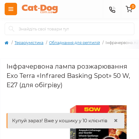
0
Тераріумістика
Обладнання для рептилій
Інфрачервона лам
Інфрачервона лампа розжарювання
Exo Terra «Infrared Basking Spot» 50 W,
E27 (для обігріву)
×
Купуй зараз! Вже у кошику у 10 клієнтів