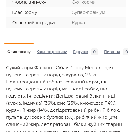
Форма випуску
Сухі корми
Клас корму
Супер-преміум
Основний інгредієнт
Курка
0
0
Опис товару
Характеристики
Відгуків
Питання
Сухий корм Фарміна Сібау Puppy Medium для
цуценят середніх порід, з куркою, 2.5 кг
Повнораціонний і збалансований корм для
цуценят середніх порід, вагітних і собак, що
годують. Інгредієнти: Дегідратовані білки птиці
(курка, індичка) (36%), рис (25%), кукурудза (14%),
курячий жир (14%), дегідратований рибний білок,
пульпа цукрових буряків (3%), риб'ячий жир (3%),
свинячий жир, дегідратовані білки жуйних тварин
(ягня, ягня яловичина), дегідратований свинячий