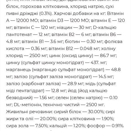
білок, горохова клітковина, хлорид натрію, сухі
пивні дріжджі (0.3%). Харчові добавки на кг: Вітамін
А — 12000 МО; вітамін D3 — 1200 МО; вітамін Е — 120
мг; вітамін С — 120 мг; ніацин — 30 мг; D-кальцію
пантотенат — 12 мг; вітамін В2 — 6 мг; вітамін В6 —
4.8 мг; вітамін В1 — 3.6 мг; біотин — 0.30 мг; фолієва
кислота — 0.36 мг; вітамін В12 — 0.048 мг; холіну
хлорид — 2500 мг; цинк (оксид цинку) — 86.7 мг;
цинку (сульфат цинку моногідрат) — 437. мг;
марганець (марганцю сульфат моногідрат) — 48.8
мг; залізо (сульфат заліза моногідрат) — 14.5 мг;
залізо (карбонат заліза) — 28.9 мг; мідь (сульфат
міді пентагідрат) — 12.8 мг; йод (йод кальцію
безводний) — 1.56 мг; селен (селен натрію) — 0.10
мг; DL-метіонін, технічно чистий — 2500 мг.
Живильні речовини: сирий білок — 30.00%; сирі
жири та олії — 20.00%; сира клітковина — 1.90%;
сира зола — 7.50%; кальцій — 1.20%; фосфор — 0.91%.