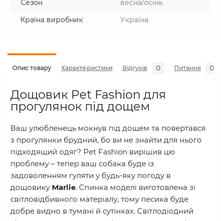
Сезон
весна/осінь
Країна виробник
Україна
0
0
Опис товару
Характеристики
Відгуків
Питання
Дощовик Pet Fashion для
прогулянок під дощем
Ваш улюбленець мокнув під дощем та повертався
з прогулянки брудний, бо ви не знайти для нього
підходящий одяг? Pet Fashion вирішив цю
проблему – тепер ваш собака буде із
задоволенням гуляти у будь-яку погоду в
дощовику
Marlie
. Спинка моделі виготовлена зі
світловідбивного матеріалу, тому песика буде
добре видно в тумані й сутінках. Світлодіодний