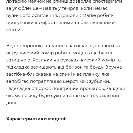
ліхтарик-маячок на спинці дозволяє спостерігати
за улюбленцем навіть у темряві коли немає
вуличного освітлення. Дощовик Marlie робить
прогулянки комфортнішими та безпечнішими!
могли
Водонепроникна тканина захищає від вологи та
вітру, високий комір робить модель ще більш
затишною. Резинки на рукавах, високий комір та
підкладка захищають від бризок та бруду. Зручна
застібка-блискавка на спині має планку, яка
запобігає потраплянню шерсті між зубцями.
Підкладка створює повітряний прошарок, завдяки
якому песику буде сухо й тепло навіть у сильний
дощ.
Характеристики моделі: