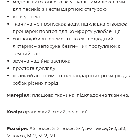
модель виготовлена за унікальними лекалами
для песиків з нестандартною статурою
крій унісекс
тканина не пропускає воду, підкладка створює
прошарок повітря для комфорту улюбленця
світловідбивні елементи та світлодіодний
ліхтарик – запорука безпечних прогулянок в
темний час
зручна надійна застібка
простота догляду
великий асортимент нестандартних розмірів для
собак різних порід
Матеріал:
плащова тканина, підкладочна тканина.
Колір:
оранжевий, сірий, зелений.
Розміри:
XS такса, S, S такса, S-2, S-2 такса, S-3, SM,
M такса, M-2, M-2, ML.