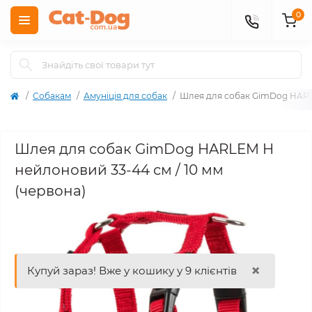
0
Собакам
Амуніція для собак
Шлея для собак GimDog HARLE
Шлея для собак GimDog HARLEM H
нейлоновий 33-44 см / 10 мм
(червона)
×
Купуй зараз! Вже у кошику у 9 клієнтів