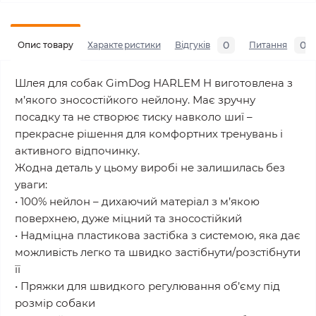
0
0
Опис товару
Характеристики
Відгуків
Питання
Шлея для собак GimDog HARLEM H виготовлена з
м’якого зносостійкого нейлону. Має зручну
посадку та не створює тиску навколо шиї –
прекрасне рішення для комфортних тренувань і
активного відпочинку.
Жодна деталь у цьому виробі не залишилась без
уваги:
• 100% нейлон – дихаючий матеріал з м’якою
поверхнею, дуже міцний та зносостійкий
• Надміцна пластикова застібка з системою, яка дає
можливість легко та швидко застібнути/розстібнути
її
• Пряжки для швидкого регулювання об’єму під
розмір собаки