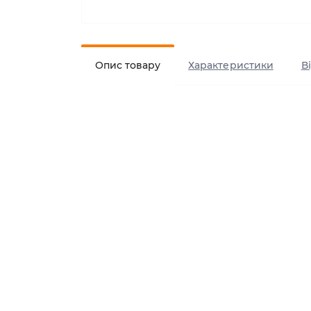
Опис товару
Характеристики
В
Шлея GimDog Harlem д
Шлея для собак GimDog Harlemвиготов
– прекрасне рішення для комфортних 
Жодна деталь у цьому виробі не залиш
Переваги:
100% нейлон – дихаючий матеріал з
Надміцна пластикова застібка з сис
Пряжки для швидкого регулювання 
Якісний прошив і два металевих D-