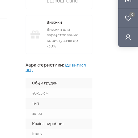
БЕЗКОШТОВНО
0
Знижки
Знижки для
зареєстрованих
користувачів до
-30%
Характеристики:
(дивитися
всі)
Об'єм грудей
40-55 см
Тип
шлея
Країна виробник
Італія