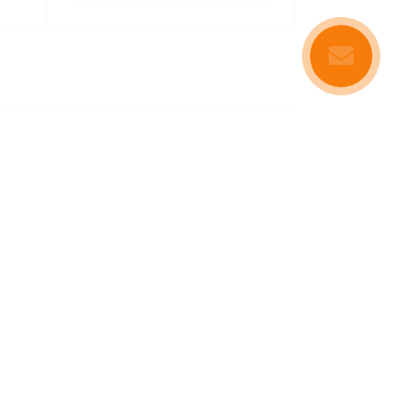
дку та не створює тиску навколо шиї
розстібнути її