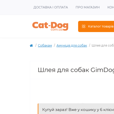
ДОСТАВКА І ОПЛАТА
ПРО МАГАЗИН
КОН
Каталог товарів
Собакам
Амуніція для собак
Шлея для соба
Шлея для собак GimDog 
Купуй зараз! Вже у кошику у 6 клієн