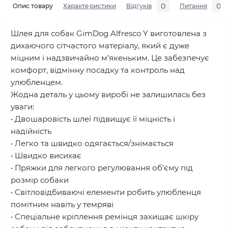
0
0
Опис товару
Характеристики
Відгуків
Питання
Шлея для собак GimDog Alfresco Y виготовлена з
дихаючого сітчастого матеріалу, який є дуже
міцним і надзвичайно м’якеньким. Це забезпечує
комфорт, відмінну посадку та контроль над
улюбленцем.
Жодна деталь у цьому виробі не залишилась без
уваги:
• Двошаровість шлеї підвищує її міцність і
надійність
• Легко та швидко одягається/знімається
• Швидко висихає
• Пряжки для легкого регулювання об’єму під
розмір собаки
• Світловідбиваючі елементи робить улюбленця
помітним навіть у темряві
• Спеціальне кріплення ремінця захищає шкіру