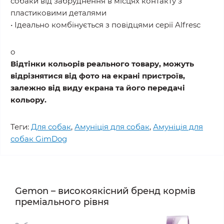
собаки від забруднення в місцях контакту з
пластиковими деталями
• Ідеально комбінується з повідцями серії Alfresc
o
Відтінки кольорів реального товару, можуть
відрізнятися від фото на екрані пристроїв,
залежно від виду екрана та його передачі
кольору.
Теги:
Для собак
,
Амуніція для собак
,
Амуніція для
собак GimDog
Gemon – високоякісний бренд кормів
преміального рівня