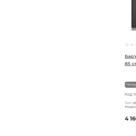
вихованця важливо
враховувати ряд факторів,
включаючи тип паразита, вік та
вагу тварини..
Бар'
85 с
Немає
Код т
Тип:
о
Німеч
4 16