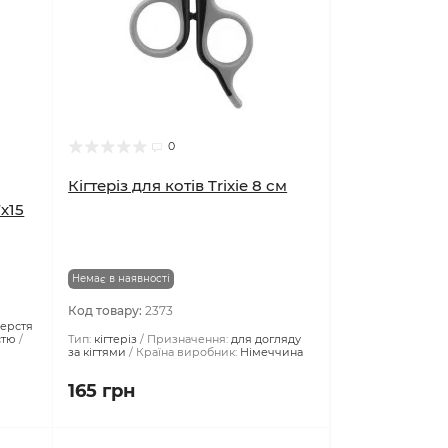
0
Кігтеріз для котів Trixie 8 см
7х15
Немає в наявності
Код товару:
2373
шерстя
стю
Тип:
кігтеріз
Призначення:
для догляду
за кігтями
Країна виробник:
Німеччина
165 грн