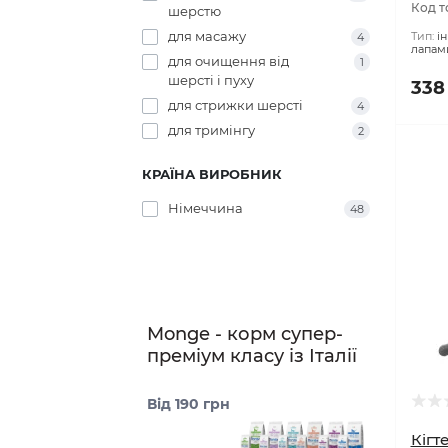
лапами
Немає
для догляду за
27
Код т
шерстю
для масажу
Тип:
і
4
лапам
для очищення від
1
шерсті і пуху
338
для стрижки шерсті
4
для тримінгу
2
КРАЇНА ВИРОБНИК
Німеччина
48
Monge - корм супер-
преміум класу із Італії
Від 190 грн