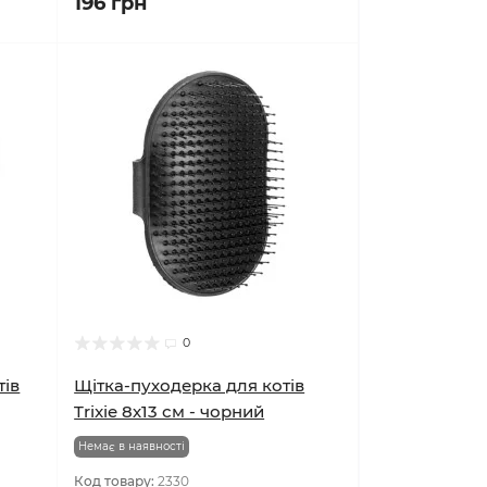
Німеччина
196 грн
0
тів
Щітка-пуходерка для котів
Trixie 8х13 см - чорний