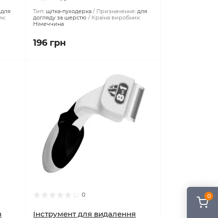
Немає в наявності
Код товару:
2330
для
Тип:
щітка-пуходерка
Призначення:
для
к:
догляду за шерстю
Країна виробник:
Німеччина
196 грн
0
0