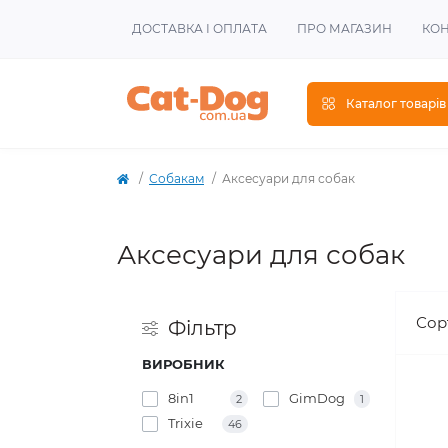
ДОСТАВКА І ОПЛАТА
ПРО МАГАЗИН
КОН
Каталог товарів
Собакам
Аксесуари для собак
Аксесуари для собак
Сор
Фiльтр
ВИРОБНИК
8in1
GimDog
2
1