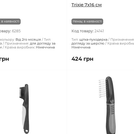
різ Trixie 8 см
Щітка-пуходерка для коті
Trixie 7х16 см
 в наявності
Немає в наявності
овару:
6285
Код товару:
24141
кольору:
Від 2го місяція
Тип:
Тип:
щітка-пуходерка
Призначення
із
Призначення:
для догляду за
догляду за шерстю
Країна виробни
и
Країна виробник:
Німеччина
Німеччина
 грн
424 грн