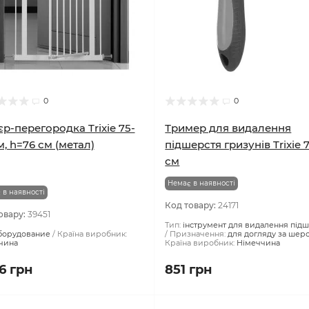
0
0
єр-перегородка Trixie 75-
Тример для видалення
м, h=76 см (метал)
підшерстя гризунів Trixie 
см
Немає в наявності
 в наявності
Код товару:
24171
овару:
39451
Тип:
інструмент для видалення під
борудование
Країна виробник:
Призначення:
для догляду за шер
чина
Країна виробник:
Німеччина
6 грн
851 грн