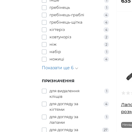
Німеч
підшерстя
інше
635
1
гребінець
1
гребінець-граблі
4
гребінець-щітка
4
кігтеріз
4
ковтуноріз
2
ніж
2
набір
1
ножиці
4
Показати ще 6
ПРИЗНАЧЕННЯ
для видалення
1
кліщів
для догляду за
Лапо
4
кігтями
розм
для догляду за
1