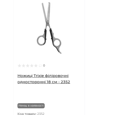
0
Ножиці Trixie філіровочні
односторонні 18 см - 2352