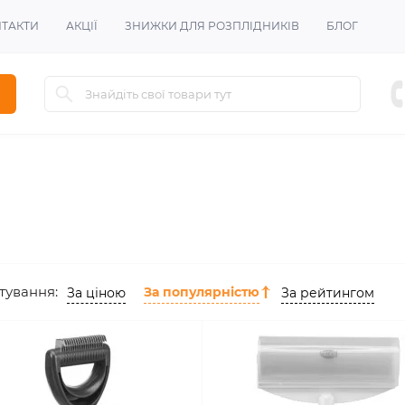
Знижка для всіх зареєстрованих від
-10%
!
ТАКТИ
АКЦІЇ
ЗНИЖКИ ДЛЯ РОЗПЛІДНИКІВ
БЛОГ
тування:
За популярністю
За ціною
За рейтингом