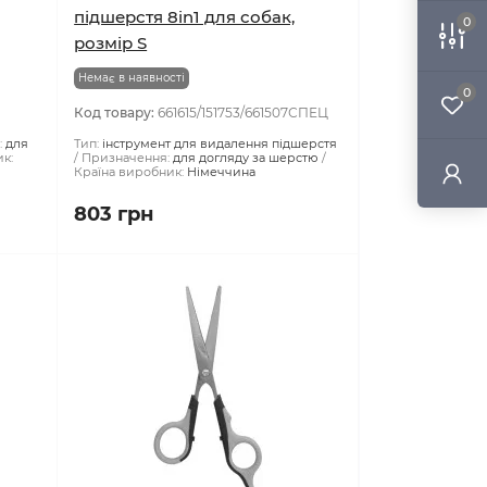
0
в
Інструмент для видалення
підшерстя 8in1 для собак,
розмір S
0
Немає в наявності
Код товару:
661615/151753/661507СПЕЦ
:
для
Тип:
інструмент для видалення підшерстя
к:
Призначення:
для догляду за шерстю
Країна виробник:
Німеччина
803 грн