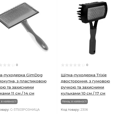
0
0
а-пуходерка GimDog
Щітка-пуходерка Trixie
окутна, з пластиковою
двостороння, з гумовою
ою та захисними
ручкою та захисними
ками 11 см / 14 см
кульками 10 см / 17 см
 в наявності
Немає в наявності