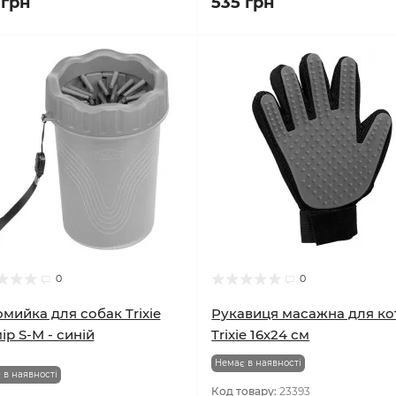
чина
Німеччина
 грн
535 грн
0
0
мийка для собак Trixie
Рукавиця масажна для ко
ір S-M - синій
Trixie 16х24 см