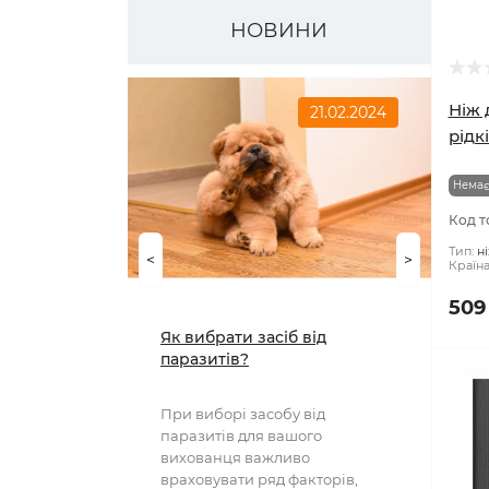
асортимент
НОВИНИ
Ніж 
21.02.2024
рідк
Немає
Код т
Тип:
н
<
>
Країн
509
Як вибрати засіб від
паразитів?
При виборі засобу від
паразитів для вашого