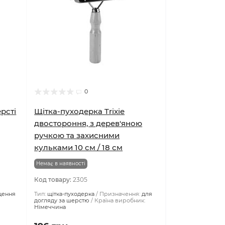
0
рсті
Щітка-пуходерка Trixie
двостороння, з дерев'яною
ручкою та захисними
кульками 10 см / 18 см
Немає в наявності
Код товару:
2305
щення
Тип:
щітка-пуходерка
Призначення:
для
догляду за шерстю
Країна виробник: