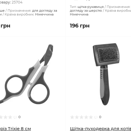
Немає в наявності
 в наявності
Код товару:
23393
овару:
25704
Тип:
щітка-рукавиця
Призначення:
нше
Призначення:
для догляду за
догляду за шерстю
Країна виробни
и
Країна виробник:
Німеччина
Німеччина
 грн
196 грн
0
0