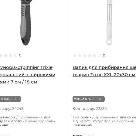
0
0
уноріз-стріппінг Trixie
Валик для прибирання ше
ерсальний з широкими
тварин Trixie XXL 20х30 см
ями 7 см / 18 см
 в наявності
Немає в наявності
овару:
24243
Код товару:
23236
овтуноріз
Призначення:
для
Тип:
ролик
Призначення:
для очи
ду за шерстю
Країна виробник:
від шерсті і пуху
Країна виробник: