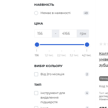
Trixie
46
НАЯВНІСТЬ
Немає в наявності
49
ЦІНА
-
грн
Колт
156
1,2 тис.
2,2 тис.
3,2 тис.
4,2 тис.
унів
зубц
ВИБІР КОЛЬОРУ
Від 2го місяція
2
Немає
ТИП
Код т
інструмент для
4
Тип:
к
догля
видалення