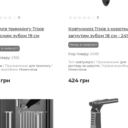
0
0
для триммінгу Trixie
Ковтуноріз Trixie з корот
існим зубом 19 см
загнутим зубом 18 см - 241
Немає в наявності
 в наявності
Код товару:
24161
овару:
2362
Тип:
ковтуноріз
Призначення:
для
іж
Призначення:
для тримінгу
догляду за шерстю
Країна виробни
а виробник:
Німеччина
Німеччина
 грн
424 грн