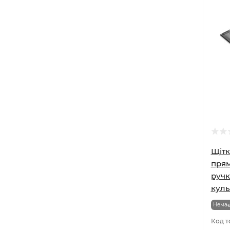
Щітк
прям
ручк
куль
Немає