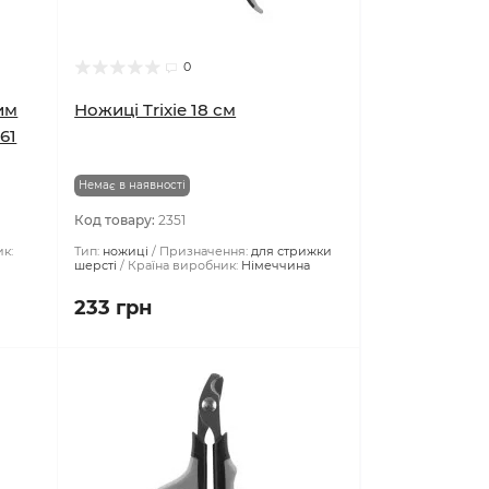
0
ким
Ножиці Trixie 18 см
61
Немає в наявності
Код товару:
2351
к:
Тип:
ножиці
Призначення:
для стрижки
шерсті
Країна виробник:
Німеччина
233 грн