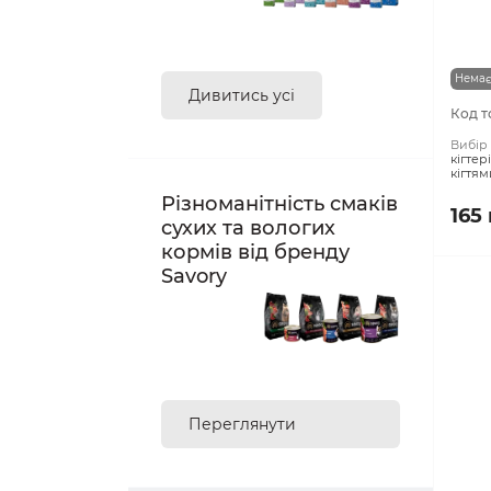
Кігте
Немає
Дивитись усі
Код т
Вибір 
кігтер
кігтям
Різноманітність смаків
165
сухих та вологих
кормів від бренду
Savory
Переглянути