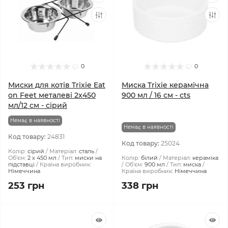
0
0
Миски для котів Trixie Eat
Миска Trixie керамічна
on Feet металеві 2x450
900 мл / 16 см - cts
мл/12 см - сірий
Немає в наявності
Немає в наявності
Код товару:
24831
Код товару:
25024
Колір:
сірий
Матеріал:
сталь
Об'єм:
2 х 450 мл
Тип:
миски на
Колір:
білий
Матеріал:
кераміка
підставці
Країна виробник:
Об'єм:
900 мл
Тип:
миска
Німеччина
Країна виробник:
Німеччина
253 грн
338 грн