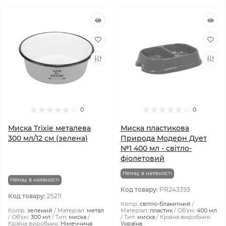
0
0
Миска Trixie металева
Миска пластикова
300 мл/12 см (зелена)
Природа Модерн Дует
№1 400 мл - світло-
фіолетовий
Немає в наявності
Немає в наявності
Код товару:
PR243393
Код товару:
25211
Колір:
світло-блакитний
Колір:
зелений
Матеріал:
метал
Матеріал:
пластик
Об'єм:
400 мл
Об'єм:
300 мл
Тип:
миска
Тип:
миска
Країна виробник:
Країна виробник:
Німеччина
Україна