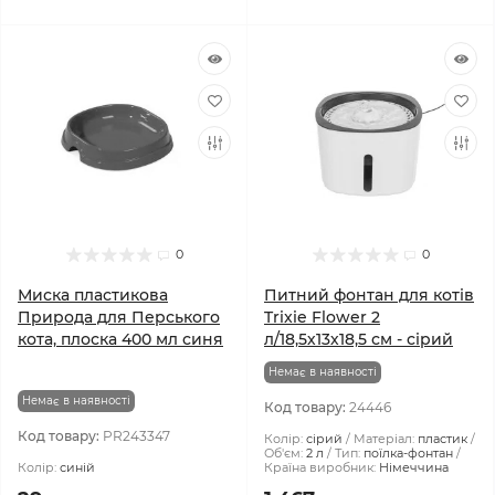
0
0
Миска пластикова
Питний фонтан для котів
Природа для Перського
Trixie Flower 2
кота, плоска 400 мл синя
л/18,5х13х18,5 см - сірий
Немає в наявності
Немає в наявності
Код товару:
24446
Код товару:
PR243347
Колір:
сірий
Матеріал:
пластик
Об'єм:
2 л
Тип:
поїлка-фонтан
Колір:
синій
Країна виробник:
Німеччина