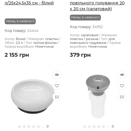
л/25х24,5х35 см - білий
повільного годування 20
х 20 см (салатовий)
Немає в наявності
Немає в наявності
Код товару:
34952
Код товару:
24444
Колір:
салатовий
Матеріал:
Колір:
білий
Матеріал:
пластик
пластик / резина
Тип:
для
Об'єм:
2.5 л
Тип:
поїлка-фонтан
повільного годування
Країна
Країна виробник:
Німеччина
виробник:
Німеччина
2 155 грн
379 грн
0
0