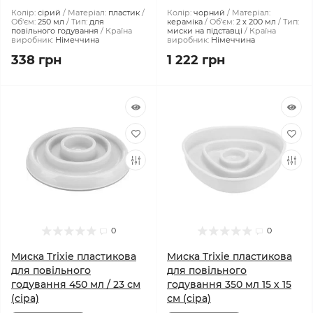
Колір:
сірий
Матеріал:
пластик
Колір:
чорний
Матеріал:
Об'єм:
250 мл
Тип:
для
кераміка
Об'єм:
2 x 200 мл
Тип:
повільного годування
Країна
миски на підставці
Країна
виробник:
Німеччина
виробник:
Німеччина
338 грн
1 222 грн
0
0
Миска Trixie пластикова
Миска Trixie пластикова
для повільного
для повільного
годування 450 мл / 23 см
годування 350 мл 15 х 15
(сіра)
см (сіра)