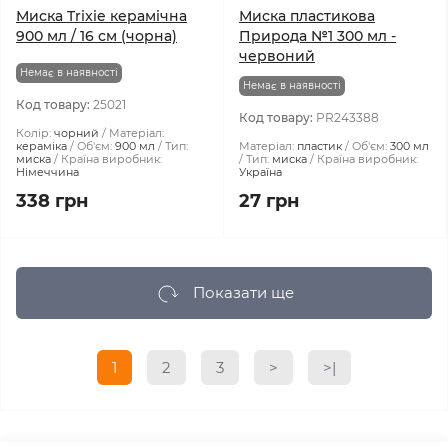
Миска Trixie керамічна
Миска пластикова
900 мл / 16 см (чорна)
Природа №1 300 мл -
червоний
Немає в наявності
Немає в наявності
Код товару:
25021
Код товару:
PR243388
Колір:
чорний
Матеріал:
кераміка
Об'єм:
900 мл
Тип:
Матеріал:
пластик
Об'єм:
300 мл
миска
Країна виробник:
Тип:
миска
Країна виробник:
Німеччина
Україна
338 грн
27 грн
Показати ще
1
2
3
>
>|