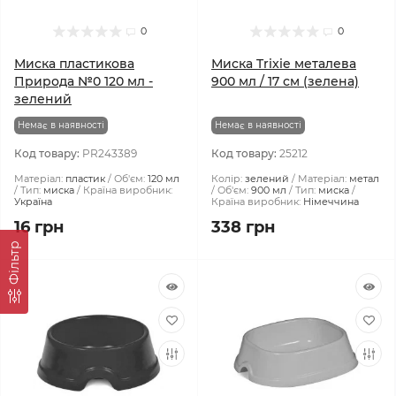
0
0
Миска пластикова
Миска Trixie металева
Природа №0 120 мл -
900 мл / 17 см (зелена)
зелений
Немає в наявності
Немає в наявності
Код товару:
PR243389
Код товару:
25212
Матеріал:
пластик
Об'єм:
120 мл
Колір:
зелений
Матеріал:
метал
Тип:
миска
Країна виробник:
Об'єм:
900 мл
Тип:
миска
Україна
Країна виробник:
Німеччина
16 грн
338 грн
Фiльтр