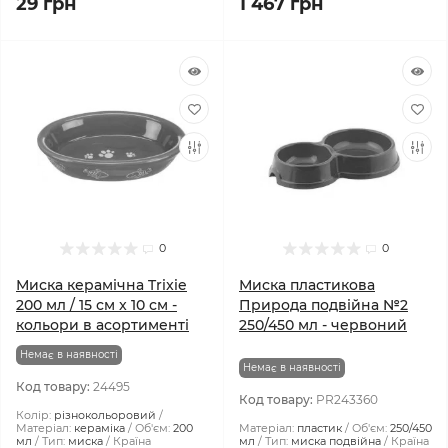
29 грн
1 467 грн
0
0
Миска керамічна Trixie
Миска пластикова
200 мл / 15 см x 10 см -
Природа подвійна №2
кольори в асортименті
250/450 мл - червоний
Немає в наявності
Немає в наявності
Код товару:
24495
Код товару:
PR243360
Колір:
різнокольоровий
Матеріал:
кераміка
Об'єм:
200
Матеріал:
пластик
Об'єм:
250/450
мл
Тип:
миска
Країна
мл
Тип:
миска подвійна
Країна