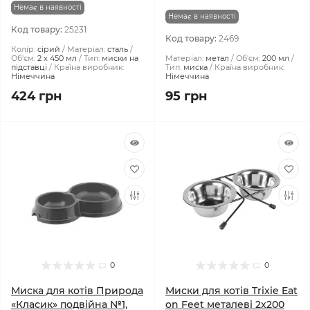
Немає в наявності
Немає в наявності
Код товару:
25231
Код товару:
2469
Колір:
сірий
Матеріал:
сталь
Об'єм:
2 х 450 мл
Тип:
миски на
Матеріал:
метал
Об'єм:
200 мл
підставці
Країна виробник:
Тип:
миска
Країна виробник:
Німеччина
Німеччина
424 грн
95 грн
0
0
Миска для котів Природа
Миски для котів Trixie Eat
«Класик» подвійна №1,
on Feet металеві 2x200