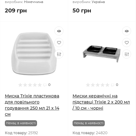
виробник:
Німеччина
виробник:
Україна
209 грн
50 грн
0
0
Миска Trixie пластикова
Миски керамічні на
для повільного
підставці Trixie 2 x 200 мл
годування 250 мл 21 х 14
/ 10 см - чорні
см
Немає в наявності
Немає в наявності
Код товару:
25192
Код товару:
24820