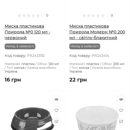
0
0
Миска пластикова
Миска пластикова
Природа №0 120 мл -
Природа Модерн №0 200
червоний
мл - світло-блакитний
Немає в наявності
Немає в наявності
Код товару:
PR243392
Код товару:
PR243414
Матеріал:
пластик
Об'єм:
120 мл
Матеріал:
пластик
Об'єм:
200 мл
Тип:
миска
Країна виробник:
Тип:
миска
Країна виробник:
Україна
Україна
16 грн
22 грн