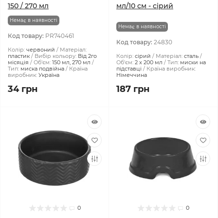
150 / 270 мл
мл/10 см - сірий
Немає в наявності
Немає в наявності
Код товару:
PR740461
Код товару:
24830
Колір:
червоний
Матеріал:
пластик
Вибір кольору:
Від 2го
Колір:
сірий
Матеріал:
сталь
місяція
Об'єм:
150 мл, 270 мл
Об'єм:
2 x 200 мл
Тип:
миски на
Тип:
миска подвійна
Країна
підставці
Країна виробник:
виробник:
Україна
Німеччина
34 грн
187 грн
0
0