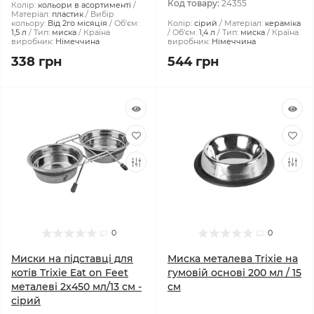
Код товару:
24355
Колір:
кольори в асортименті
Матеріал:
пластик
Вибір
кольору:
Від 2го місяція
Об'єм:
Колір:
сірий
Матеріал:
кераміка
1,5 л
Тип:
миска
Країна
Об'єм:
1,4 л
Тип:
миска
Країна
виробник:
Німеччина
виробник:
Німеччина
338 грн
544 грн
0
0
Миски на підставці для
Миска металева Trixie на
котів Trixie Eat on Feet
гумовій основі 200 мл / 15
металеві 2x450 мл/13 см -
см
сірий