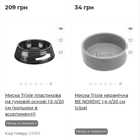
209 грн
34 грн
0
0
Миска Trixie пластикова
Миска Trixie керамічна
на гумовій основі 1,5 л/20
BE NORDIC 1,4 л/20 см
см (кольори в
(сіра)
асортименті)
Немає в наявності
Немає в наявності
Код товару:
24953