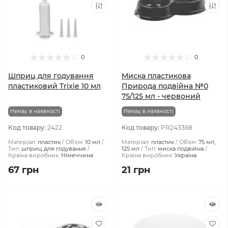
0
0
Шприц для годування
Миска пластикова
пластиковий Trixie 10 мл
Природа подвійна №0
75/125 мл - червоний
Немає в наявності
Немає в наявності
Код товару:
2422
Код товару:
PR243368
Матеріал:
пластик
Об'єм:
10 мл
Матеріал:
пластик
Об'єм:
75 мл,
Тип:
шприц для годування
125 мл
Тип:
миска подвійна
Країна виробник:
Німеччина
Країна виробник:
Україна
67 грн
21 грн