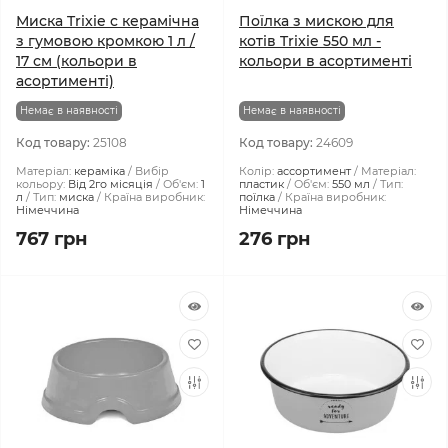
Миска Trixie c керамічна
Поїлка з мискою для
з гумовою кромкою 1 л /
котів Trixie 550 мл -
17 см (кольори в
кольори в асортименті
асортименті)
Немає в наявності
Немає в наявності
Код товару:
25108
Код товару:
24609
Матеріал:
кераміка
Вибір
Колір:
ассортимент
Матеріал:
кольору:
Від 2го місяція
Об'єм:
1
пластик
Об'єм:
550 мл
Тип:
л
Тип:
миска
Країна виробник:
поїлка
Країна виробник:
Німеччина
Німеччина
767 грн
276 грн