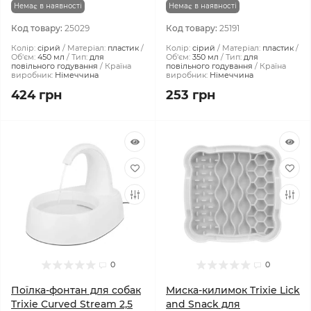
Немає в наявності
Немає в наявності
Код товару:
25029
Код товару:
25191
Колір:
сірий
Матеріал:
пластик
Колір:
сірий
Матеріал:
пластик
Об'єм:
450 мл
Тип:
для
Об'єм:
350 мл
Тип:
для
повільного годування
Країна
повільного годування
Країна
виробник:
Німеччина
виробник:
Німеччина
424 грн
253 грн
0
0
Поїлка-фонтан для собак
Миска-килимок Trixie Lick
Trixie Curved Stream 2,5
and Snack для