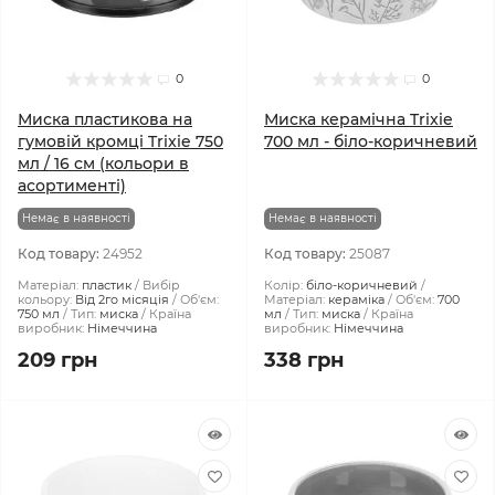
0
0
Миска пластикова на
Миска керамічна Trixie
гумовій кромці Trixie 750
700 мл - біло-коричневий
мл / 16 см (кольори в
асортименті)
Немає в наявності
Немає в наявності
Код товару:
24952
Код товару:
25087
Матеріал:
пластик
Вибір
Колір:
біло-коричневий
кольору:
Від 2го місяція
Об'єм:
Матеріал:
кераміка
Об'єм:
700
750 мл
Тип:
миска
Країна
мл
Тип:
миска
Країна
виробник:
Німеччина
виробник:
Німеччина
209 грн
338 грн