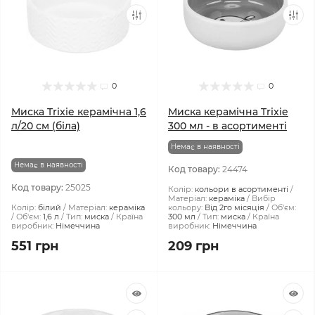
0
0
Миска Trixie керамічна 1,6
Миска керамічна Trixie
л/20 см (біла)
300 мл - в асортименті
Немає в наявності
Немає в наявності
Код товару:
24474
Код товару:
25025
Колір:
кольори в асортименті
Матеріал:
кераміка
Вибір
Колір:
білий
Матеріал:
кераміка
кольору:
Від 2го місяція
Об'єм:
Об'єм:
1,6 л
Тип:
миска
Країна
300 мл
Тип:
миска
Країна
виробник:
Німеччина
виробник:
Німеччина
551 грн
209 грн