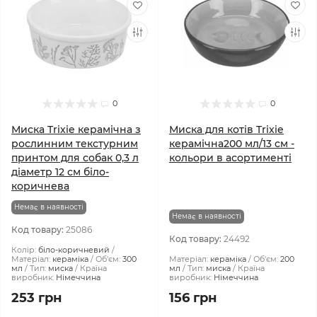
0
0
Миска Trixie керамічна з
Миска для котів Trixie
рослинним текстурним
керамічна200 мл/13 см -
принтом для собак 0,3 л
кольори в асортименті
діаметр 12 см біло-
коричнева
Немає в наявності
Немає в наявності
Код товару:
25086
Код товару:
24492
Колір:
біло-коричневий
Матеріал:
кераміка
Об'єм:
300
Матеріал:
кераміка
Об'єм:
200
мл
Тип:
миска
Країна
мл
Тип:
миска
Країна
виробник:
Німеччина
виробник:
Німеччина
253 грн
156 грн