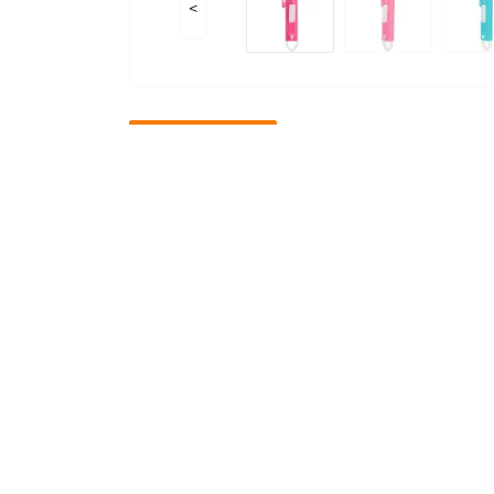
<
Опис товару
Характеристики
В
• пластик
• для зручного видалення кліщів
Теги:
Для котів
,
Аксесуари для котів
,
А
Gemon – високоякісний бренд 
преміального рівня