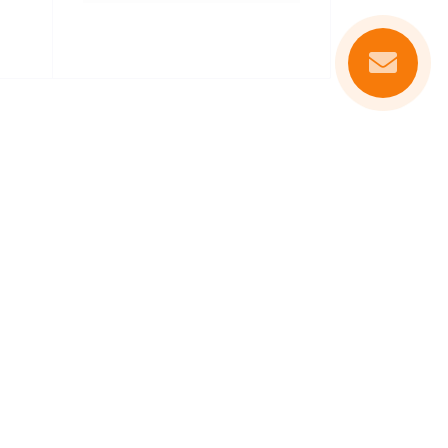
корм Husse для свого
а?