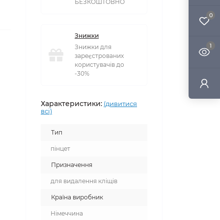
БЕЗКОШТОВНО
0
Знижки
1
Знижки для
зареєстрованих
користувачів до
-30%
Характеристики:
(дивитися
всі)
Тип
пінцет
Призначення
для видалення кліщів
Країна виробник
Німеччина