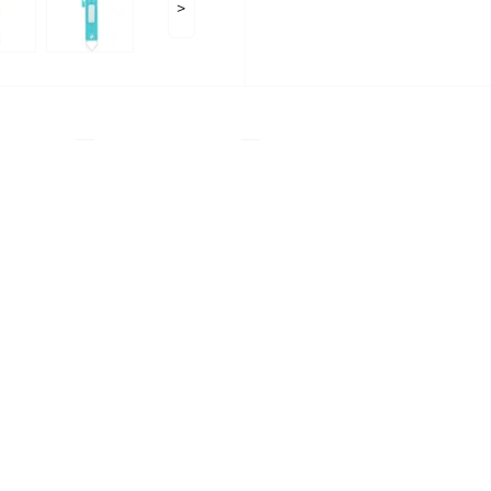
>
ідгуків
0
Питання
0
ксесуари для котів Trixie
кормів
А ви вже придбали 
чотирилапого друг